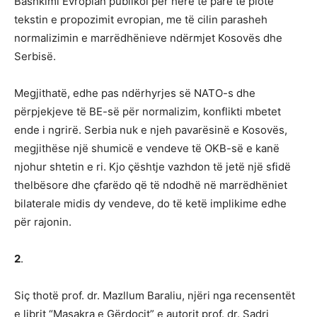
Bashkimi Evropian publikoi për herë të parë të plotë
tekstin e propozimit evropian, me të cilin parasheh
normalizimin e marrëdhënieve ndërmjet Kosovës dhe
Serbisë.
Megjithatë, edhe pas ndërhyrjes së NATO-s dhe
përpjekjeve të BE-së për normalizim, konflikti mbetet
ende i ngrirë. Serbia nuk e njeh pavarësinë e Kosovës,
megjithëse një shumicë e vendeve të OKB-së e kanë
njohur shtetin e ri. Kjo çështje vazhdon të jetë një sfidë
thelbësore dhe çfarëdo që të ndodhë në marrëdhëniet
bilaterale midis dy vendeve, do të ketë implikime edhe
për rajonin.
2
.
Siç thotë prof. dr. Mazllum Baraliu, njëri nga recensentët
e librit “Masakra e Gërdocit” e autorit prof. dr. Sadri