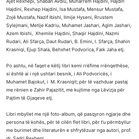
Ajet Rexhepi, Shaban Avdiu, Muharrem Hajdini, Hajdin
Hajdini, Rexhep Hajdini, Isa Mustafa, Mensur Mustafa,
Zojë Mustafa, Nazif Ibishi, Ilmije Hyseni, Rrustem
Sylejmani, Metije Kadriu, Muhamet Jashari, Agim Jashari,
Azem Ibishi, Xhemile Hajdini, Shaqir Hajdini, Nazmi
Rudari, Ali Sfarça, Daut Rudari, B. Emini, I. Sfarça, Shahin
Krasniqi, Ejup Shala, Behxhet Podvorica, Faik Jaha etj.
Po ashtu, në faqet e këtij libri kemi rrëfime rrënqethëse,
si është ai i një ushtari besnik, i Ali Podvoricës, i
Muhamet Bajokut, i M. Krasniqit; për të vazhduar pastaj
me rënien e Zahir Pajazitit, me kujtime nga Lëvizja për
Pajtim të Gjaqeve etj.
Libri mbyllet me një foto-album, që pasqyron ngjarje dhe
persona të kohës, për të cilën flet libri, për t’u përmbyllur
me burimet dhe literaturën e shfrytëzuar nga autori, prof.
dr. Sadri Rexhepi.