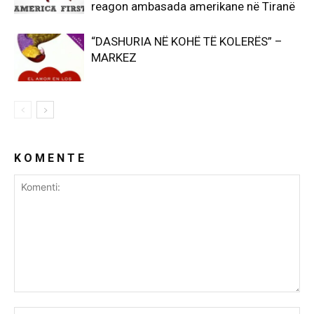
reagon ambasada amerikane në Tiranë
“DASHURIA NË KOHË TË KOLERËS” –
MARKEZ
K O M E N T E