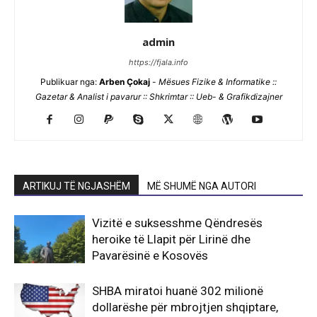
admin
https://fjala.info
Publikuar nga:
Arben Çokaj
-
Mësues Fizike & Informatike ::
Gazetar & Analist i pavarur :: Shkrimtar :: Ueb- & Grafikdizajner
ARTIKUJ TË NGJASHËM
MË SHUMË NGA AUTORI
Vizitë e suksesshme Qëndresës
heroike të Llapit për Lirinë dhe
Pavarësinë e Kosovës
SHBA miratoi huanë 302 milionë
dollarëshe për mbrojtjen shqiptare,