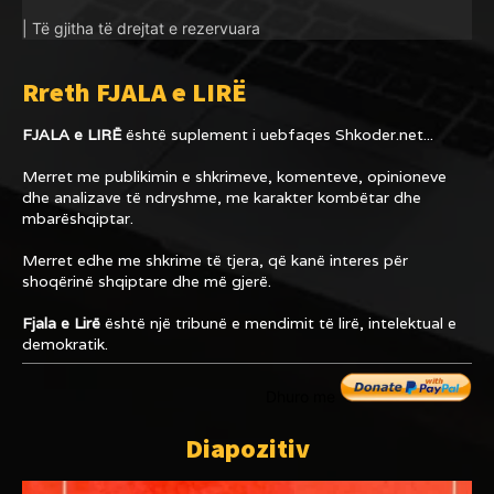
| Të gjitha të drejtat e rezervuara
Rreth FJALA e LIRË
FJALA e LIRË
është suplement i uebfaqes
Shkoder.net...
Merret me publikimin e shkrimeve, komenteve, opinioneve
dhe analizave të ndryshme, me karakter kombëtar dhe
mbarëshqiptar.
Merret edhe me shkrime të tjera, që kanë interes për
shoqërinë shqiptare dhe më gjerë.
Fjala e Lirë
është një tribunë e mendimit të lirë, intelektual e
demokratik.
Dhuro me
Diapozitiv