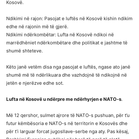
Kosovë.
Ndikimi në rajon: Pasojat e luftës në Kosovë kishin ndikim
edhe në rajonin më të gjerë.
Ndikimi ndërkombëtar: Lufta në Kosovë ndikoi në
marrëdhëniet ndërkombëtare dhe politikat e jashtme të
shumë shteteve.
Këto janë vetëm disa nga pasojat e luftës, ngase ato janë
shumë më të ndërlikuara dhe vazhdojnë të ndikojnë në
jetën e njerëzve edhe sot.
Lufta në Kosovë u ndërpre me ndërhyrjen e NATO-s
.
Më 12 qershor, sulmet ajrore të NATO-s pushuan, për t’u
futur këmbësoria e NATO-s në territorin e Kosovës dhe
për t’i larguar forcat jugosllave-serbe nga aty. Pas kësaj,