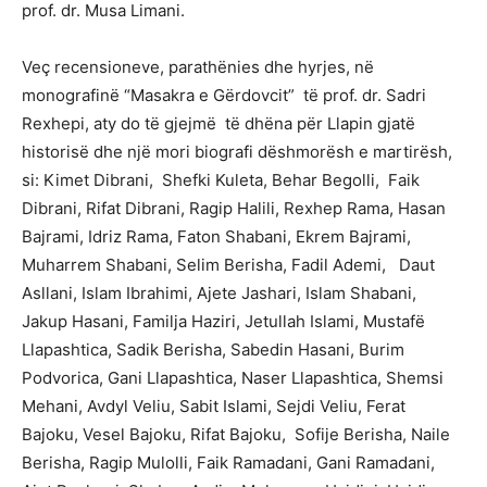
prof. dr. Musa Limani.
Veç recensioneve, parathënies dhe hyrjes, në
monografinë “Masakra e Gërdovcit” të prof. dr. Sadri
Rexhepi, aty do të gjejmë të dhëna për Llapin gjatë
historisë dhe një mori biografi dëshmorësh e martirësh,
si: Kimet Dibrani, Shefki Kuleta, Behar Begolli, Faik
Dibrani, Rifat Dibrani, Ragip Halili, Rexhep Rama, Hasan
Bajrami, Idriz Rama, Faton Shabani, Ekrem Bajrami,
Muharrem Shabani, Selim Berisha, Fadil Ademi, Daut
Asllani, Islam Ibrahimi, Ajete Jashari, Islam Shabani,
Jakup Hasani, Familja Haziri, Jetullah Islami, Mustafë
Llapashtica, Sadik Berisha, Sabedin Hasani, Burim
Podvorica, Gani Llapashtica, Naser Llapashtica, Shemsi
Mehani, Avdyl Veliu, Sabit Islami, Sejdi Veliu, Ferat
Bajoku, Vesel Bajoku, Rifat Bajoku, Sofije Berisha, Naile
Berisha, Ragip Mulolli, Faik Ramadani, Gani Ramadani,