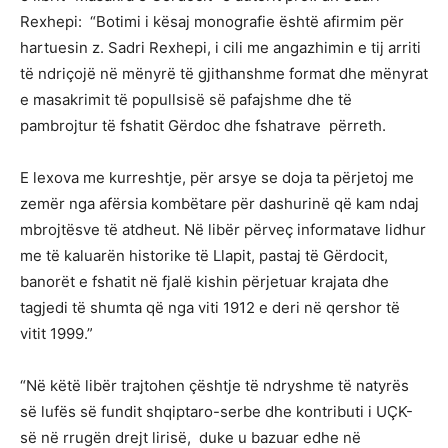
Rexhepi: “Botimi i kësaj monografie është afirmim për
hartuesin z. Sadri Rexhepi, i cili me angazhimin e tij arriti
të ndriçojë në mënyrë të gjithanshme format dhe mënyrat
e masakrimit të popullsisë së pafajshme dhe të
pambrojtur të fshatit Gërdoc dhe fshatrave përreth.
E lexova me kurreshtje, për arsye se doja ta përjetoj me
zemër nga afërsia kombëtare për dashurinë që kam ndaj
mbrojtësve të atdheut. Në libër përveç informatave lidhur
me të kaluarën historike të Llapit, pastaj të Gërdocit,
banorët e fshatit në fjalë kishin përjetuar krajata dhe
tagjedi të shumta që nga viti 1912 e deri në qershor të
vitit 1999.”
“Në këtë libër trajtohen çështje të ndryshme të natyrës
së lufës së fundit shqiptaro-serbe dhe kontributi i UÇK-
së në rrugën drejt lirisë, duke u bazuar edhe në