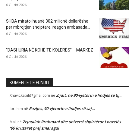
6 Gusht 2026
SHBA miratoi huanë 302 milionë dollarëshe
për mbrojtjen shqiptare, reagon ambasada...
6 Gusht 2026
“DASHURIA NË KOHË TË KOLERËS” – MARKEZ
6 Gusht 2026
KOMENTET E FUNDIT
Zijait, në 90-vjetorin e lindjes së tij…
Xhavit.kabili@gmai.com
në
Razijes, 90-vjetorin e lindjes së saj…
Ibrahim
në
Zejnullah Rrahmani dhe universi shpirtëror i novelës
Mali
në
‘99 Rruzaret prej smaragdi