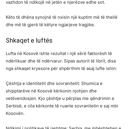
vazhdon të ndikojë në jetën e njerëzve edhe sot.
Këto të dhëna synojnë të nxisin një kuptim më të thellë
dhe më të gjerë të këtyre ngjarjeve tragjike.
Shkaqet e luftës
Lufta në Kosovë ishte rezultat i një sërë faktorësh të
ndërlikuar dhe të ndërvarur. Sipas autorit të librit, disa
nga shkaqet kryesore për shpërthim të asaj lufte ishin:
Çështja e identitetit dhe sovranitetit: Shumica e
shqiptarëve në Kosovë kërkonin njohjen dhe
vetëvendosjen. Kjo çështje u përplas me qëndrimin e
Serbisë, e cila kërkonte të ruante sovranitetin e saj mbi
Kosovën.
Ndikimi i politikave të jashtme: Serbia, me mbështetjen e