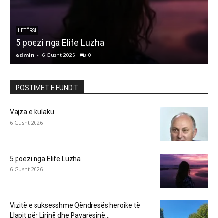
LETËRSI
5 poezi nga Elife Luzha
L
admin
-
6 Gusht 2026
0
a
POSTIMET E FUNDIT
Vajza e kulaku
6 Gusht 2026
5 poezi nga Elife Luzha
6 Gusht 2026
Vizitë e suksesshme Qëndresës heroike të
Llapit për Lirinë dhe Pavarësinë...