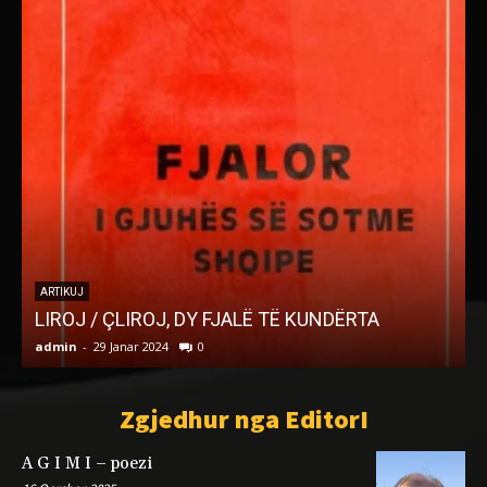
ARTIKUJ
LIROJ / ÇLIROJ, DY FJALË TË KUNDËRTA
admin
-
29 Janar 2024
0
a
Zgjedhur nga EditorI
A G I M I – poezi