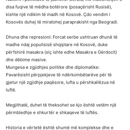
disa fuqive të mëdha botërore (posaçërisht Rusisë),
kishte një ndikim të madh në Kosovë. Çdo vendim i
Kosovës duhej të miratohej paraprakisht nga Beogradi.
Dhuna dhe represioni: Forcat serbe ushtruan dhunë të
madhe ndaj popullsisë shqiptare në Kosovë, duke
përfshirë masakra (siç ishte edhe Masakra e Gërdocit)
dhe dëbime masive.
Mungesa e zgjidhjes politike dhe diplomatike:
Pavarësisht përpjekjeve të ndërkombëtarëve për të
gjetur një zgjidhje paqësore, lufta u përshkallëzua në
luftë.
Megjithatë, duhet të theksohet se kjo është vetëm një
përmbledhje e shkurtër e shkaqeve të luftës.
Historia e vërtetë është shumë më komplekse dhe e