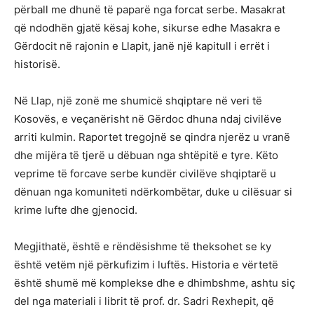
përball me dhunë të paparë nga forcat serbe. Masakrat
që ndodhën gjatë kësaj kohe, sikurse edhe Masakra e
Gërdocit në rajonin e Llapit, janë një kapitull i errët i
historisë.
Në Llap, një zonë me shumicë shqiptare në veri të
Kosovës, e veçanërisht në Gërdoc dhuna ndaj civilëve
arriti kulmin. Raportet tregojnë se qindra njerëz u vranë
dhe mijëra të tjerë u dëbuan nga shtëpitë e tyre. Këto
veprime të forcave serbe kundër civilëve shqiptarë u
dënuan nga komuniteti ndërkombëtar, duke u cilësuar si
krime lufte dhe gjenocid.
Megjithatë, është e rëndësishme të theksohet se ky
është vetëm një përkufizim i luftës. Historia e vërtetë
është shumë më komplekse dhe e dhimbshme, ashtu siç
del nga materiali i librit të prof. dr. Sadri Rexhepit, që