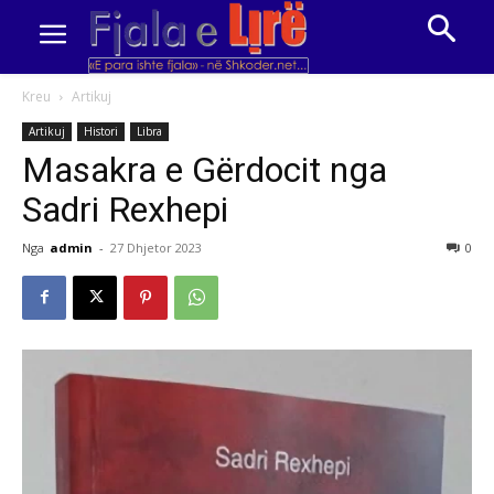
Kreu
Artikuj
Artikuj
Histori
Libra
Masakra e Gërdocit nga
Sadri Rexhepi
Nga
admin
-
27 Dhjetor 2023
0