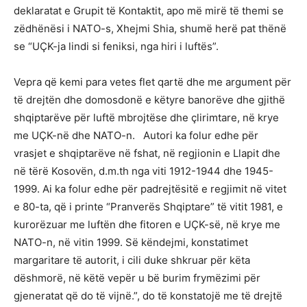
deklaratat e Grupit të Kontaktit, apo më mirë të themi se
zëdhënësi i NATO-s, Xhejmi Shia, shumë herë pat thënë
se “UÇK-ja lindi si feniksi, nga hiri i luftës”.
Vepra që kemi para vetes flet qartë dhe me argument për
të drejtën dhe domosdonë e këtyre banorëve dhe gjithë
shqiptarëve për luftë mbrojtëse dhe çlirimtare, në krye
me UÇK-në dhe NATO-n. Autori ka folur edhe për
vrasjet e shqiptarëve në fshat, në regjionin e Llapit dhe
në tërë Kosovën, d.m.th nga viti 1912-1944 dhe 1945-
1999. Ai ka folur edhe për padrejtësitë e regjimit në vitet
e 80-ta, që i printe “Pranverës Shqiptare” të vitit 1981, e
kurorëzuar me luftën dhe fitoren e UÇK-së, në krye me
NATO-n, në vitin 1999. Së këndejmi, konstatimet
margaritare të autorit, i cili duke shkruar për këta
dëshmorë, në këtë vepër u bë burim frymëzimi për
gjeneratat që do të vijnë.”, do të konstatojë me të drejtë