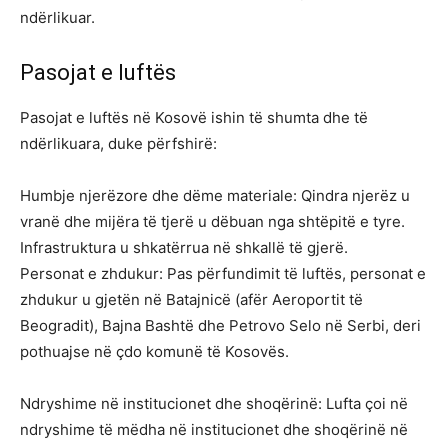
ndërlikuar.
Pasojat e luftës
Pasojat e luftës në Kosovë ishin të shumta dhe të
ndërlikuara, duke përfshirë:
Humbje njerëzore dhe dëme materiale: Qindra njerëz u
vranë dhe mijëra të tjerë u dëbuan nga shtëpitë e tyre.
Infrastruktura u shkatërrua në shkallë të gjerë.
Personat e zhdukur: Pas përfundimit të luftës, personat e
zhdukur u gjetën në Batajnicë (afër Aeroportit të
Beogradit), Bajna Bashtë dhe Petrovo Selo në Serbi, deri
pothuajse në çdo komunë të Kosovës.
Ndryshime në institucionet dhe shoqërinë: Lufta çoi në
ndryshime të mëdha në institucionet dhe shoqërinë në