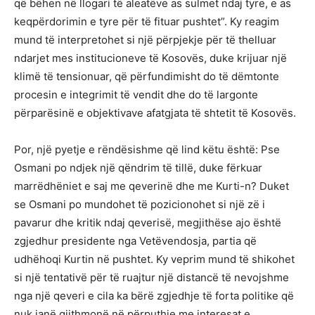
që bëhen në llogari të aleatëve as sulmet ndaj tyre, e as
keqpërdorimin e tyre për të fituar pushtet”. Ky reagim
mund të interpretohet si një përpjekje për të thelluar
ndarjet mes institucioneve të Kosovës, duke krijuar një
klimë të tensionuar, që përfundimisht do të dëmtonte
procesin e integrimit të vendit dhe do të largonte
përparësinë e objektivave afatgjata të shtetit të Kosovës.
Por, një pyetje e rëndësishme që lind këtu është: Pse
Osmani po ndjek një qëndrim të tillë, duke fërkuar
marrëdhëniet e saj me qeverinë dhe me Kurti-n? Duket
se Osmani po mundohet të pozicionohet si një zë i
pavarur dhe kritik ndaj qeverisë, megjithëse ajo është
zgjedhur presidente nga Vetëvendosja, partia që
udhëhoqi Kurtin në pushtet. Ky veprim mund të shikohet
si një tentativë për të ruajtur një distancë të nevojshme
nga një qeveri e cila ka bërë zgjedhje të forta politike që
nuk janë gjithmonë në përputhje me interesat e