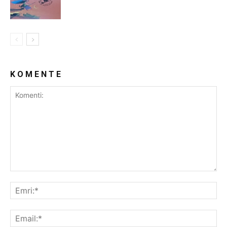
K O M E N T E