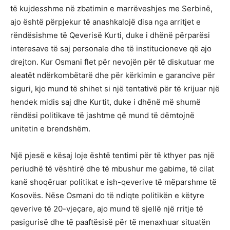
të kujdesshme në zbatimin e marrëveshjes me Serbinë,
ajo është përpjekur të anashkalojë disa nga arritjet e
rëndësishme të Qeverisë Kurti, duke i dhënë përparësi
interesave të saj personale dhe të institucioneve që ajo
drejton. Kur Osmani flet për nevojën për të diskutuar me
aleatët ndërkombëtarë dhe për kërkimin e garancive për
siguri, kjo mund të shihet si një tentativë për të krijuar një
hendek midis saj dhe Kurtit, duke i dhënë më shumë
rëndësi politikave të jashtme që mund të dëmtojnë
unitetin e brendshëm.
Një pjesë e kësaj loje është tentimi për të kthyer pas një
periudhë të vështirë dhe të mbushur me gabime, të cilat
kanë shoqëruar politikat e ish-qeverive të mëparshme të
Kosovës. Nëse Osmani do të ndiqte politikën e këtyre
qeverive të 20-vjeçare, ajo mund të sjellë një rritje të
pasigurisë dhe të paaftësisë për të menaxhuar situatën