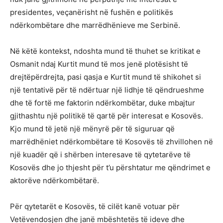
presidentes, veçanërisht në fushën e politikës
ndërkombëtare dhe marrëdhënieve me Serbinë.
Në këtë kontekst, ndoshta mund të thuhet se kritikat e
Osmanit ndaj Kurtit mund të mos jenë plotësisht të
drejtëpërdrejta, pasi qasja e Kurtit mund të shikohet si
një tentativë për të ndërtuar një lidhje të qëndrueshme
dhe të fortë me faktorin ndërkombëtar, duke mbajtur
gjithashtu një politikë të qartë për interesat e Kosovës.
Kjo mund të jetë një mënyrë për të siguruar që
marrëdhëniet ndërkombëtare të Kosovës të zhvillohen në
një kuadër që i shërben interesave të qytetarëve të
Kosovës dhe jo thjesht për t’u përshtatur me qëndrimet e
aktorëve ndërkombëtarë.
Për qytetarët e Kosovës, të cilët kanë votuar për
Vetëvendosjen dhe janë mbështetës të ideve dhe