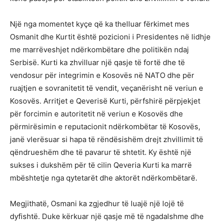
Një nga momentet kyçe që ka thelluar fërkimet mes
Osmanit dhe Kurtit është pozicioni i Presidentes në lidhje
me marrëveshjet ndërkombëtare dhe politikën ndaj
Serbisë. Kurti ka zhvilluar një qasje të fortë dhe të
vendosur për integrimin e Kosovës në NATO dhe për
ruajtjen e sovranitetit të vendit, veçanërisht në veriun e
Kosovës. Arritjet e Qeverisë Kurti, përfshirë përpjekjet
për forcimin e autoritetit në veriun e Kosovës dhe
përmirësimin e reputacionit ndërkombëtar të Kosovës,
janë vlerësuar si hapa të rëndësishëm drejt zhvillimit të
qëndrueshëm dhe të pavarur të shtetit. Ky është një
sukses i dukshëm për të cilin Qeveria Kurti ka marrë
mbështetje nga qytetarët dhe aktorët ndërkombëtarë.
Megjithatë, Osmani ka zgjedhur të luajë një lojë të
dyfishtë. Duke kërkuar një qasje më të ngadalshme dhe