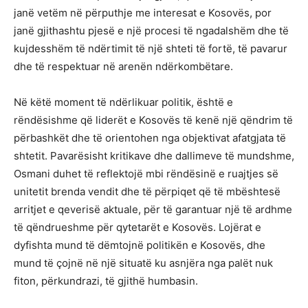
janë vetëm në përputhje me interesat e Kosovës, por
janë gjithashtu pjesë e një procesi të ngadalshëm dhe të
kujdesshëm të ndërtimit të një shteti të fortë, të pavarur
dhe të respektuar në arenën ndërkombëtare.
Në këtë moment të ndërlikuar politik, është e
rëndësishme që liderët e Kosovës të kenë një qëndrim të
përbashkët dhe të orientohen nga objektivat afatgjata të
shtetit. Pavarësisht kritikave dhe dallimeve të mundshme,
Osmani duhet të reflektojë mbi rëndësinë e ruajtjes së
unitetit brenda vendit dhe të përpiqet që të mbështesë
arritjet e qeverisë aktuale, për të garantuar një të ardhme
të qëndrueshme për qytetarët e Kosovës. Lojërat e
dyfishta mund të dëmtojnë politikën e Kosovës, dhe
mund të çojnë në një situatë ku asnjëra nga palët nuk
fiton, përkundrazi, të gjithë humbasin.