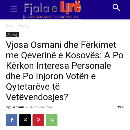
Kreu
Artikuj
Artikuj
Vjosa Osmani dhe Fërkimet
me Qeverinë e Kosovës: A Po
Kërkon Interesa Personale
dhe Po Injoron Votën e
Qytetarëve të
Vetëvendosjes?
Nga
admin
-
24 Nëntor 2024
0