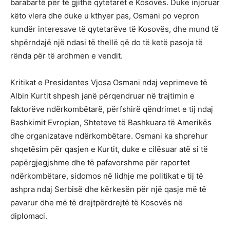
barabartë për të gjithë qytetarët e Kosovës. Duke injoruar
këto vlera dhe duke u kthyer pas, Osmani po vepron
kundër interesave të qytetarëve të Kosovës, dhe mund të
shpërndajë një ndasi të thellë që do të ketë pasoja të
rënda për të ardhmen e vendit.
Kritikat e Presidentes Vjosa Osmani ndaj veprimeve të
Albin Kurtit shpesh janë përqendruar në trajtimin e
faktorëve ndërkombëtarë, përfshirë qëndrimet e tij ndaj
Bashkimit Evropian, Shteteve të Bashkuara të Amerikës
dhe organizatave ndërkombëtare. Osmani ka shprehur
shqetësim për qasjen e Kurtit, duke e cilësuar atë si të
papërgjegjshme dhe të pafavorshme për raportet
ndërkombëtare, sidomos në lidhje me politikat e tij të
ashpra ndaj Serbisë dhe kërkesën për një qasje më të
pavarur dhe më të drejtpërdrejtë të Kosovës në
diplomaci.