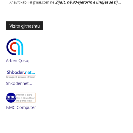
Zijait, në 90-vjetorin e lindjes së tij…
Xhavit.kabili@gmai.com
në
Vizito gjithashtu
Arben Çokaj
Shkoder.net…
BMC Computer