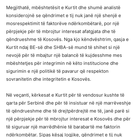
Megjithatë, mbështetësit e Kurtit dhe shumë analistë
konsiderojnë se qëndrimet e tij nuk janë një shenjë e
mosrespektimit të faktorëve ndërkombëtarë, por një
përpjekje për të mbrojtur interesat afatgjata dhe të
qëndrueshme të Kosovës. Nga kjo këndvështrim, qasja e
Kurtit ndaj BE-së dhe SHBA-së mund të shihet si një
nevojë për të mbajtur një balancë të kujdesshme mes
mbështetjes për integrimin në këto institucione dhe
sigurimin e një politikë të pavarur që respekton
sovranitetin dhe integritetin e Kosovës.
Në veçanti, kërkesat e Kurtit për të vendosur kushte të
qarta për Serbinë dhe për të insistuar në një marrëveshje
të qëndrueshme dhe të drejtpërdrejtë me të, janë parë si
një përpjekje për të mbrojtur interesat e Kosovës dhe për
të siguruar një marrëdhënie të barabartë me faktorin
ndërkombëtar. Sipas kësaj logjike, qëndrimet e tij nuk