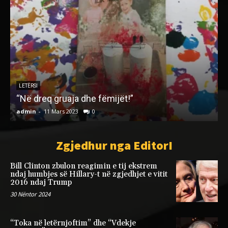
LETËRSI
“Në dreq gruaja dhe fëmijët!”
admin
-
11 Mars 2023
0
a
Zgjedhur nga EditorI
Bill Clinton zbulon reagimin e tij ekstrem
ndaj humbjes së Hillary-t në zgjedhjet e vitit
2016 ndaj Trump
30 Nëntor 2024
“Toka në letërnjoftim” dhe “Vdekje