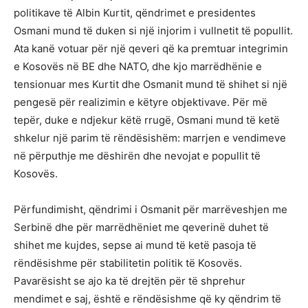
politikave të Albin Kurtit, qëndrimet e presidentes
Osmani mund të duken si një injorim i vullnetit të popullit.
Ata kanë votuar për një qeveri që ka premtuar integrimin
e Kosovës në BE dhe NATO, dhe kjo marrëdhënie e
tensionuar mes Kurtit dhe Osmanit mund të shihet si një
pengesë për realizimin e këtyre objektivave. Për më
tepër, duke e ndjekur këtë rrugë, Osmani mund të ketë
shkelur një parim të rëndësishëm: marrjen e vendimeve
në përputhje me dëshirën dhe nevojat e popullit të
Kosovës.
Përfundimisht, qëndrimi i Osmanit për marrëveshjen me
Serbinë dhe për marrëdhëniet me qeverinë duhet të
shihet me kujdes, sepse ai mund të ketë pasoja të
rëndësishme për stabilitetin politik të Kosovës.
Pavarësisht se ajo ka të drejtën për të shprehur
mendimet e saj, është e rëndësishme që ky qëndrim të