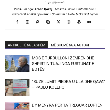
https://fjala.info
Publikuar nga:
Arben Çokaj
-
Mësues Fizike & Informatike ::
Gazetar & Analist i pavarur :: Shkrimtar :: Ueb- & Grafikdizajner
ARTIKUJ TË NGJASHËM
MË SHUMË NGA AUTORI
MOS E TURBULLONI ZEMRËN DHE
SHPIRTIN TUAJ NGA FURTUNAT E
BOTËS
“BUZË LUMIT PIEDRA U ULA DHE QAVA”
– PAULO KOELHO
DY MËNYRA PËR TA TREGUAR LUFTËN