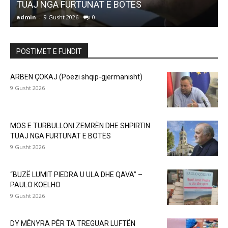
TUAJ NGA FURTUNAT E BOTËS
admin
-
9 Gusht 2026
0
a
POSTIMET E FUNDIT
ARBEN ÇOKAJ (Poezi shqip-gjermanisht)
9 Gusht 2026
MOS E TURBULLONI ZEMRËN DHE SHPIRTIN
TUAJ NGA FURTUNAT E BOTËS
9 Gusht 2026
“BUZË LUMIT PIEDRA U ULA DHE QAVA” –
PAULO KOELHO
9 Gusht 2026
DY MËNYRA PËR TA TREGUAR LUFTËN