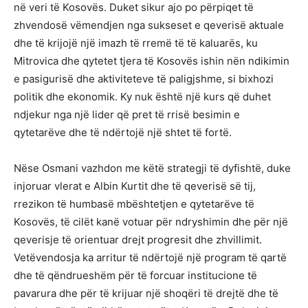
në veri të Kosovës. Duket sikur ajo po përpiqet të
zhvendosë vëmendjen nga sukseset e qeverisë aktuale
dhe të krijojë një imazh të rremë të të kaluarës, ku
Mitrovica dhe qytetet tjera të Kosovës ishin nën ndikimin
e pasigurisë dhe aktiviteteve të paligjshme, si bixhozi
politik dhe ekonomik. Ky nuk është një kurs që duhet
ndjekur nga një lider që pret të rrisë besimin e
qytetarëve dhe të ndërtojë një shtet të fortë.
Nëse Osmani vazhdon me këtë strategji të dyfishtë, duke
injoruar vlerat e Albin Kurtit dhe të qeverisë së tij,
rrezikon të humbasë mbështetjen e qytetarëve të
Kosovës, të cilët kanë votuar për ndryshimin dhe për një
qeverisje të orientuar drejt progresit dhe zhvillimit.
Vetëvendosja ka arritur të ndërtojë një program të qartë
dhe të qëndrueshëm për të forcuar institucione të
pavarura dhe për të krijuar një shoqëri të drejtë dhe të