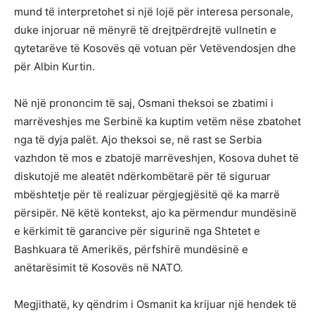
mund të interpretohet si një lojë për interesa personale,
duke injoruar në mënyrë të drejtpërdrejtë vullnetin e
qytetarëve të Kosovës që votuan për Vetëvendosjen dhe
për Albin Kurtin.
Në një prononcim të saj, Osmani theksoi se zbatimi i
marrëveshjes me Serbinë ka kuptim vetëm nëse zbatohet
nga të dyja palët. Ajo theksoi se, në rast se Serbia
vazhdon të mos e zbatojë marrëveshjen, Kosova duhet të
diskutojë me aleatët ndërkombëtarë për të siguruar
mbështetje për të realizuar përgjegjësitë që ka marrë
përsipër. Në këtë kontekst, ajo ka përmendur mundësinë
e kërkimit të garancive për sigurinë nga Shtetet e
Bashkuara të Amerikës, përfshirë mundësinë e
anëtarësimit të Kosovës në NATO.
Megjithatë, ky qëndrim i Osmanit ka krijuar një hendek të