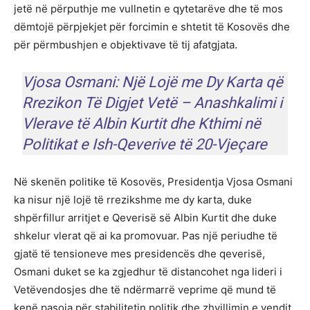
jetë në përputhje me vullnetin e qytetarëve dhe të mos
dëmtojë përpjekjet për forcimin e shtetit të Kosovës dhe
për përmbushjen e objektivave të tij afatgjata.
Vjosa Osmani: Një Lojë me Dy Karta që
Rrezikon Të Digjet Vetë – Anashkalimi i
Vlerave të Albin Kurtit dhe Kthimi në
Politikat e Ish-Qeverive të 20-Vjeçare
Në skenën politike të Kosovës, Presidentja Vjosa Osmani
ka nisur një lojë të rrezikshme me dy karta, duke
shpërfillur arritjet e Qeverisë së Albin Kurtit dhe duke
shkelur vlerat që ai ka promovuar. Pas një periudhe të
gjatë të tensioneve mes presidencës dhe qeverisë,
Osmani duket se ka zgjedhur të distancohet nga lideri i
Vetëvendosjes dhe të ndërmarrë veprime që mund të
kenë pasoja për stabilitetin politik dhe zhvillimin e vendit.