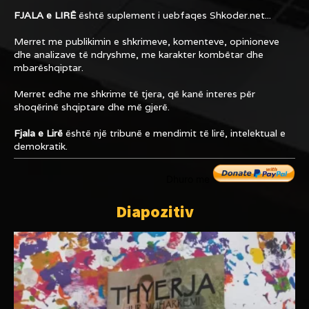
FJALA e LIRË
është suplement i uebfaqes
Shkoder.net...
Merret me publikimin e shkrimeve, komenteve, opinioneve
dhe analizave të ndryshme, me karakter kombëtar dhe
mbarëshqiptar.
Merret edhe me shkrime të tjera, që kanë interes për
shoqërinë shqiptare dhe më gjerë.
Fjala e Lirë
është një tribunë e mendimit të lirë, intelektual e
demokratik.
Dhuro me
Diapozitiv