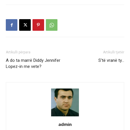
Artikulli përpara
Artikulli tjetër
A do ta marrë Diddy Jennifer
S’të vranë ty…
Lopez-in me vete?
admin