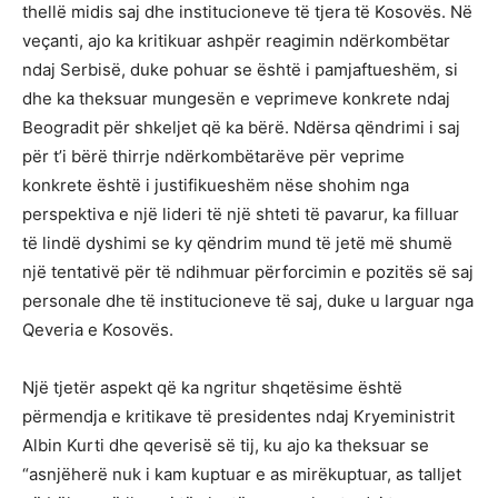
thellë midis saj dhe institucioneve të tjera të Kosovës. Në
veçanti, ajo ka kritikuar ashpër reagimin ndërkombëtar
ndaj Serbisë, duke pohuar se është i pamjaftueshëm, si
dhe ka theksuar mungesën e veprimeve konkrete ndaj
Beogradit për shkeljet që ka bërë. Ndërsa qëndrimi i saj
për t’i bërë thirrje ndërkombëtarëve për veprime
konkrete është i justifikueshëm nëse shohim nga
perspektiva e një lideri të një shteti të pavarur, ka filluar
të lindë dyshimi se ky qëndrim mund të jetë më shumë
një tentativë për të ndihmuar përforcimin e pozitës së saj
personale dhe të institucioneve të saj, duke u larguar nga
Qeveria e Kosovës.
Një tjetër aspekt që ka ngritur shqetësime është
përmendja e kritikave të presidentes ndaj Kryeministrit
Albin Kurti dhe qeverisë së tij, ku ajo ka theksuar se
“asnjëherë nuk i kam kuptuar e as mirëkuptuar, as talljet