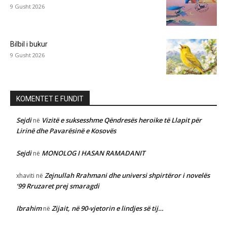
9 Gusht 2026
Bilbil i bukur
9 Gusht 2026
KOMENTET E FUNDIT
Sejdi
Vizitë e suksesshme Qëndresës heroike të Llapit për
në
Lirinë dhe Pavarësinë e Kosovës
Sejdi
MONOLOG I HASAN RAMADANIT
në
Zejnullah Rrahmani dhe universi shpirtëror i novelës
xhaviti
në
‘99 Rruzaret prej smaragdi
Ibrahim
Zijait, në 90-vjetorin e lindjes së tij…
në