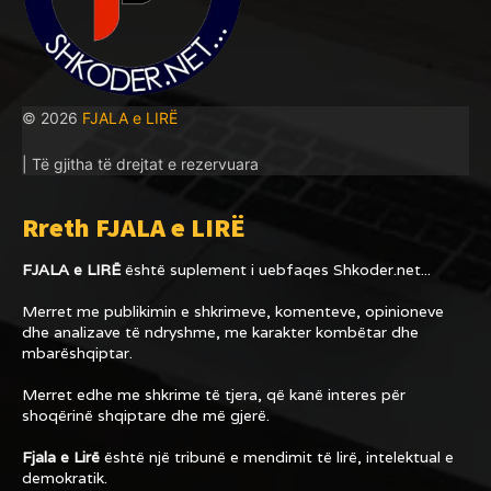
© 2026
FJALA e LIRË
| Të gjitha të drejtat e rezervuara
Rreth FJALA e LIRË
FJALA e LIRË
është suplement i uebfaqes
Shkoder.net...
Merret me publikimin e shkrimeve, komenteve, opinioneve
dhe analizave të ndryshme, me karakter kombëtar dhe
mbarëshqiptar.
Merret edhe me shkrime të tjera, që kanë interes për
shoqërinë shqiptare dhe më gjerë.
Fjala e Lirë
është një tribunë e mendimit të lirë, intelektual e
demokratik.