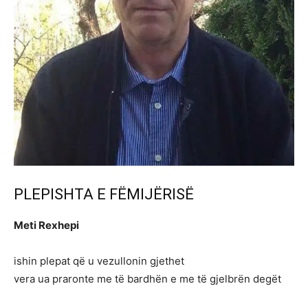
PLEPISHTA E FËMIJËRISË
Meti Rexhepi
ishin plepat që u vezullonin gjethet
vera ua praronte me të bardhën e me të gjelbrën degët