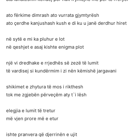
ato fërkime dimrash ato vurrata gjymtyrësh
ato çerdhe kanjushash kush e di ku u janë derdhur hiret
në sytë e mi ka pluhur e lot
në qeshjet e asaj kishte enigma plot
një vi dredhake e rrjedhës së zezë të lumit
të vardisej si kundërmim i zi nën këmishë jargavani
shikimet e zhytura të mos i rikthesh
tok me zgjebën përveçëm aty t`i lësh
elegjia e lumit të tretur
më vjen prore më e etur
ishte pranvera që djerrinën e ujit