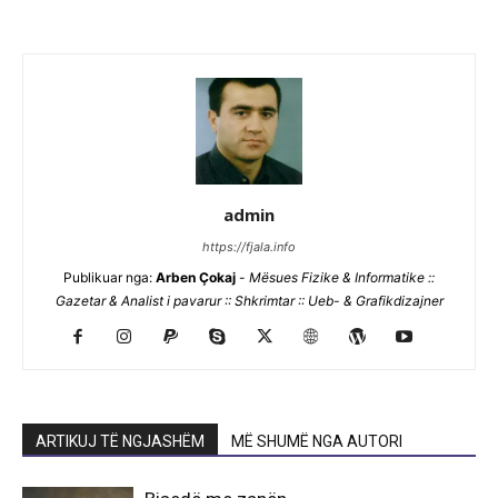
admin
https://fjala.info
Publikuar nga:
Arben Çokaj
-
Mësues Fizike & Informatike ::
Gazetar & Analist i pavarur :: Shkrimtar :: Ueb- & Grafikdizajner
ARTIKUJ TË NGJASHËM
MË SHUMË NGA AUTORI