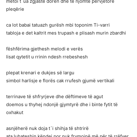
mëtoi t`ua zgjaste dorën dhe të njomte përvjetorë
pleqërie
ca lot babai tatuazh gurësh mbi toponim Ti-varri
tabloja e det kaltrit mes trupash e plisash murin zbardhi
fëshfërima gjethesh melodi e verës
lisat qytetit u rrinin ndesh rrebeshesh
plepat krenari e dukjes së largu
simbol harlisje e florës cak rrufesh gjumë vertikali
terrinave të shfryrjeve dhe dëftimeve të agut
doemos u thyhej ndonjë gjymtyrë dhe i binte fytit të
oxhakut
asnjëherë nuk doja t`i shihja të shtrirë
ata luhateshin këndej por nuk frymojnë më për të rrëfyer