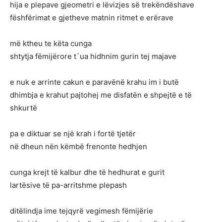
hija e plepave gjeometri e lëvizjes së trekëndëshave
fëshfërimat e gjetheve matnin ritmet e erërave
më ktheu te këta cunga
shtytja fëmijërore t`ua hidhnim gurin tej majave
e nuk e arrinte cakun e paravënë krahu im i butë
dhimbja e krahut pajtohej me disfatën e shpejtë e të
shkurtë
pa e diktuar se një krah i fortë tjetër
në dheun nën këmbë frenonte hedhjen
cunga krejt të kalbur dhe të hedhurat e gurit
lartësive të pa-arritshme plepash
ditëlindja ime tejqyrë vegimesh fëmijërie