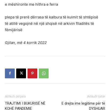
e mëshironte me hithra e ferra
plepa të prerë dërrasa të kalbura të kulmit të shtëpisë
të atillë vegojnë në një shqisë në arkivin flladitës të
fëmijërisë
Gjilan, më 4 korrik 2022
Artikulli përpara
Artikulli tjetër
TRAJTIMI I BUKURISË NË
E drejta ime legjitime për të
KOHË PANDEMIE
DYSHUAR