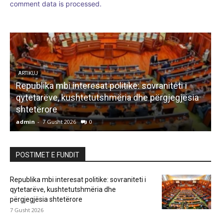
comment data is processed.
LETËRSI
Bisedë me zanën
admin
-
7 Gusht 2026
0
a
POSTIMET E FUNDIT
Republika mbi interesat politike: sovraniteti i
qytetarëve, kushtetutshmëria dhe
përgjegjësia shtetërore
7 Gusht 2026