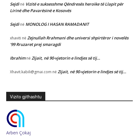
Sejdi
Vizitë e suksesshme Qëndresës heroike të Llapit për
në
Lirinë dhe Pavarësinë e Kosovës
Sejdi
MONOLOG I HASAN RAMADANIT
në
Zejnullah Rrahmani dhe universi shpirtëror i novelës
xhaviti
në
‘99 Rruzaret prej smaragdi
Ibrahim
Zijait, në 90-vjetorin e lindjes së tij…
në
Zijait, në 90-vjetorin e lindjes së tij…
Xhavit.kabili@gmai.com
në
Vizito gjithashtu
Arben Çokaj