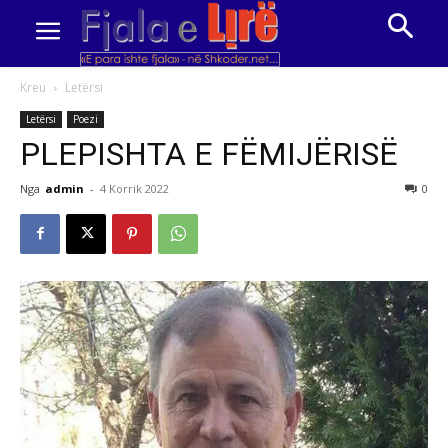
Kreu
Letërsi
Letërsi
Poezi
PLEPISHTA E FËMIJËRISË
Nga
admin
-
4 Korrik 2022
0