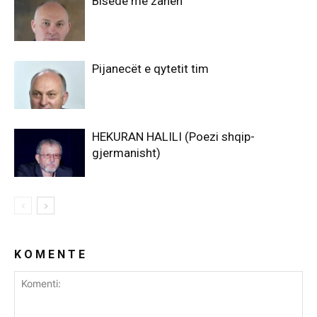
Bisedë me zanën
Pijanecët e qytetit tim
HEKURAN HALILI (Poezi shqip-
gjermanisht)
K O M E N T E