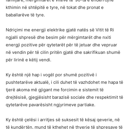
kthimin në shtëpitë e tyre, në tokat dhe pronat e
baballarëve të tyre.
Ndriçimi me energji elektrike gjatë natës së Vitit të Ri
ngjalli shpresë dhe besim për mërgimtarët dhe nxiti
energji pozitive për qytetarët për të jetuar dhe vepruar
në vendin për të cilin pritën gjatë dhe sakrifikuan shumë
për lirinë e këtij vendi.
Ky është një hap i vogël por shumë pozitivë i
pushtetarëve aktualë, i cili duhet të vazhdohet me hapa të
tjerë akoma më gjigant me forcimin e sistemit të
drejtësisë, gjegjësisht barazisë sociale dhe respektimit të
qytetarëve pavarësisht ngjyrimeve partiake.
Ky është çelësi i arritjes së suksesit të kësaj qeverie, në
të kundërtën, mund të kthehet në thyerje të shpresave të