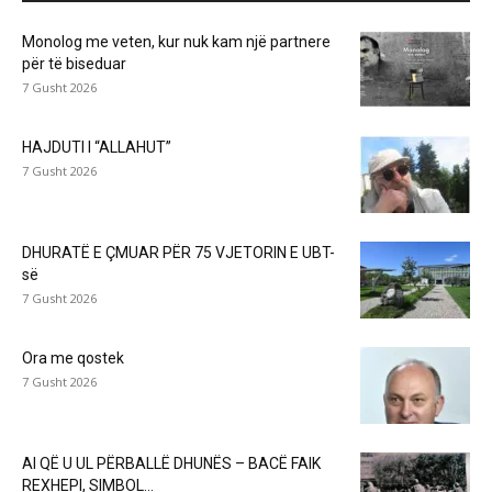
Monolog me veten, kur nuk kam një partnere
për të biseduar
7 Gusht 2026
HAJDUTI I “ALLAHUT”
7 Gusht 2026
DHURATË E ÇMUAR PËR 75 VJETORIN E UBT-
së
7 Gusht 2026
Ora me qostek
7 Gusht 2026
AI QË U UL PËRBALLË DHUNËS – BACË FAIK
REXHEPI, SIMBOL...