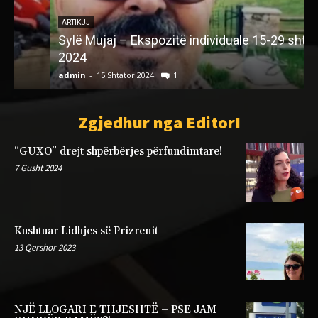
ARTIKUJ
Sylë Mujaj – Ekspozitë individuale 15-29 shtator
2024
admin
-
15 Shtator 2024
1
a
Zgjedhur nga EditorI
“GUXO” drejt shpërbërjes përfundimtare!
7 Gusht 2024
Kushtuar Lidhjes së Prizrenit
13 Qershor 2023
NJË LLOGARI E THJESHTË – PSE JAM