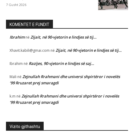
7 Gusht 2026
KOMENTET E FUNDIT
Ibrahim
Zijait, në 90-vjetorin e lindjes së tij…
në
Zijait, në 90-vjetorin e lindjes së tij…
Xhavit.kabili@gmai.com
në
Razijes, 90-vjetorin e lindjes së saj…
Ibrahim
në
Zejnullah Rrahmani dhe universi shpirtëror i novelës
Mali
në
‘99 Rruzaret prej smaragdi
Zejnullah Rrahmani dhe universi shpirtëror i novelës
k.m
në
‘99 Rruzaret prej smaragdi
Vizito gjithashtu