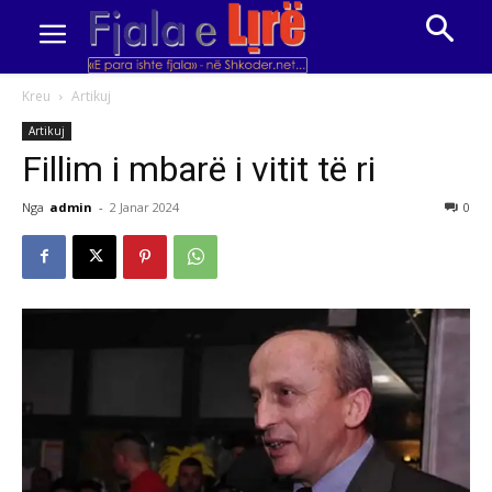
Kreu
Artikuj
Artikuj
Fillim i mbarë i vitit të ri
Nga
admin
-
2 Janar 2024
0