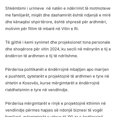
Shkëmbimi i urimeve në natën e ndërrimit të motmoteve
me familjarët, miqët dhe dashamirët është ndjenjë e mirë
dhe kënaqësi shpirtërore, është shpresë për ardhmëri,
motivim për fillim të mbarë në Vitin e Ri.
Të gjithë i kemi synimet dhe projeksionet tona personale
dhe shoqërore për vitin 2024, ku secili në mënyrën e tij e
ëndërron të ardhmen e tij të ndritshme.
Përderisa politikanët e ëndërrojnë mbajtjen apo marrjen
e pushtetit, qytetarët e projektojnë të ardhmen e tyre në
shtetin e Kosovës, kurse mërgimtarët e ëndërrojnë
riatdhetsimin e tyre në vendlindje.
Përderisa mërgimtarët e rinjë e projektojnë kthimin në
vendlindje përmes hapjes së ndonjë biznesi të vogël
familjarë, mërgimtarët e viteve të ’90-ta e ëndërrojnë