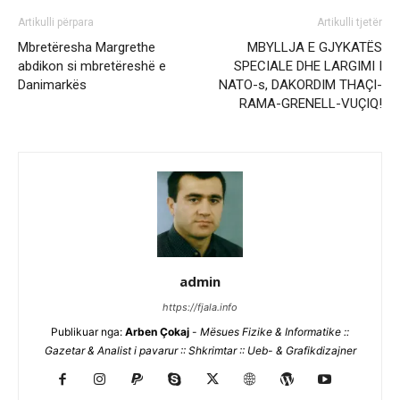
Artikulli përpara
Artikulli tjetër
Mbretëresha Margrethe
MBYLLJA E GJYKATËS
abdikon si mbretëreshë e
SPECIALE DHE LARGIMI I
Danimarkës
NATO-s, DAKORDIM THAÇI-
RAMA-GRENELL-VUÇIQ!
admin
https://fjala.info
Publikuar nga:
Arben Çokaj
-
Mësues Fizike & Informatike ::
Gazetar & Analist i pavarur :: Shkrimtar :: Ueb- & Grafikdizajner