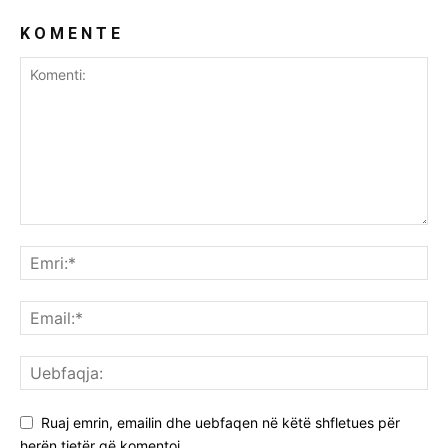
K O M E N T E
Ruaj emrin, emailin dhe uebfaqen në këtë shfletues për
herën tjetër që komentoj.