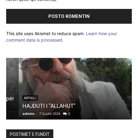
This site uses Akismet to reduce spam.
Learn how your
comment data is processed.
r
ARTIKUJ
HAJDUTI I “ALLAHUT”
admin
-
7 Gusht 2026
0
a
POSTIMET E FUNDIT