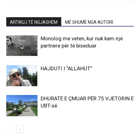
ARTIKUJ TË NGJASHËM
MË SHUMË NGA AUTORI
Monolog me veten, kur nuk kam një
partnere për të biseduar
HAJDUTI I “ALLAHUT”
DHURATË E ÇMUAR PËR 75 VJETORIN E
UBT-së