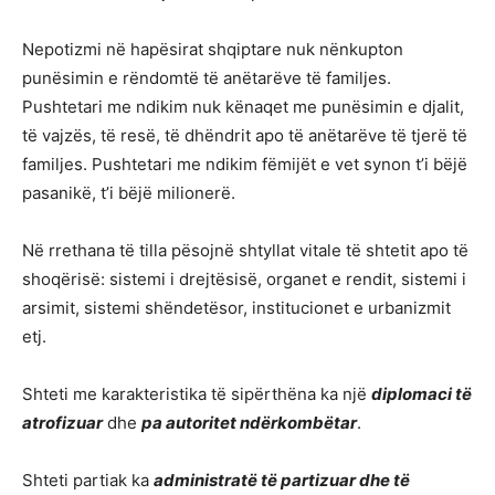
Nepotizmi në hapësirat shqiptare nuk nënkupton
punësimin e rëndomtë të anëtarëve të familjes.
Pushtetari me ndikim nuk kënaqet me punësimin e djalit,
të vajzës, të resë, të dhëndrit apo të anëtarëve të tjerë të
familjes. Pushtetari me ndikim fëmijët e vet synon t’i bëjë
pasanikë, t’i bëjë milionerë.
Në rrethana të tilla pësojnë shtyllat vitale të shtetit apo të
shoqërisë: sistemi i drejtësisë, organet e rendit, sistemi i
arsimit, sistemi shëndetësor, institucionet e urbanizmit
etj.
Shteti me karakteristika të sipërthëna ka një
diplomaci të
atrofizuar
dhe
pa autoritet ndërkombëtar
.
Shteti partiak ka
administratë të partizuar dhe të