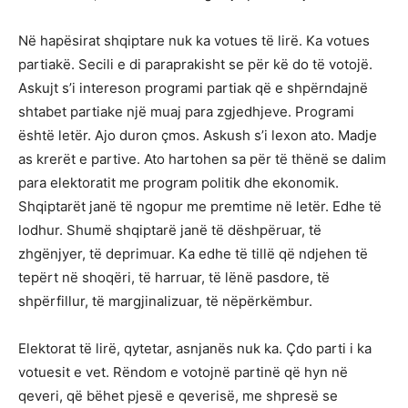
Në hapësirat shqiptare nuk ka votues të lirë. Ka votues
partiakë. Secili e di paraprakisht se për kë do të votojë.
Askujt s’i intereson programi partiak që e shpërndajnë
shtabet partiake një muaj para zgjedhjeve. Programi
është letër. Ajo duron çmos. Askush s’i lexon ato. Madje
as krerët e partive. Ato hartohen sa për të thënë se dalim
para elektoratit me program politik dhe ekonomik.
Shqiptarët janë të ngopur me premtime në letër. Edhe të
lodhur. Shumë shqiptarë janë të dëshpëruar, të
zhgënjyer, të deprimuar. Ka edhe të tillë që ndjehen të
tepërt në shoqëri, të harruar, të lënë pasdore, të
shpërfillur, të margjinalizuar, të nëpërkëmbur.
Elektorat të lirë, qytetar, asnjanës nuk ka. Çdo parti i ka
votuesit e vet. Rëndom e votojnë partinë që hyn në
qeveri, që bëhet pjesë e qeverisë, me shpresë se