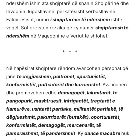
ndershëm ishin ata shqiptarë që shanin Shqipërinë dhe
lëvdonin Jugosllavinë, përkatësisht serbosllavinë.
Fatmirësisht, numri
i shqiptarëve të ndershëm
ishte i
vogël. Sot ekziston rreziku që ky numër
shqiptarësh të
ndershëm
në Maqedoninë e Veriut të shtohet.
* * *
Në hapësirat shqiptare rëndom avancohen personat që
janë
të dëgjueshëm, poltronët, oportunistët,
konformistët, puthadorët dhe karrieristët.
Avancohen
dhe promovohen edhe
demagogët, lakmitarët, të
pangopurit, mashtruesit, intrigantët, tregtarët e
flamurëve, ushtarët partiakë, militantët partiakë, të
dëgjueshmit, pakurrizorët (butakët), oportunistët,
konformistët, demagogët, mercenarët, të
pamoralshmit, të pandershmit
. Ky
dance macabre
nuk