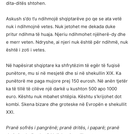
dita-ditës shtohen.
Askush s’do t’u ndihmojë shqiptarëve po qe se ata vetë
nuk i ndihmojnë vetes. Nuk jetohet me dekada duke
pritur ndihma të huaja. Njeriu ndihmohet njëherë-dy dhe
e merr veten. Ndryshe, ai njeri nuk është për ndihmë, nuk
është i zoti i vetes.
Në hapësirat shqiptare ka shfrytëzim të egër të fuqisë
punëtore, mu si në mesjetë dhe si në shekullin XIX. Ka
punëtorë me paga mujore prej 150 eurosh. Në anën tjetër
ka të tillë të cilëve një darkë u kushton 500 apo 1000
euro. Kështu nuk mbahet shtëpia. Kështu s’krijohet dot
kombi. Skena bizare dhe groteske në Evropën e shekullit
XXI.
Pranë sofrës i pangrënë; pranë dritës, i paparë; pranë