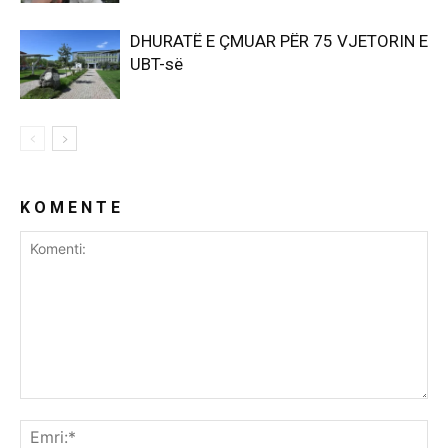
DHURATË E ÇMUAR PËR 75 VJETORIN E
UBT-së
K O M E N T E