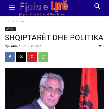
Kreu
Artikuj
Artikuj
SHQIPTARËT DHE POLITIKA
Nga
admin
-
2 Gusht 2022
0