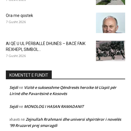
Ora me qostek
7 Gusht 2026
AI QË U UL PËRBALLË DHUNËS – BACË FAIK
REXHEPI, SIMBOL...
7 Gusht 2026
KOMENTET E FUNDIT
Sejdi
Vizitë e suksesshme Qëndresës heroike të Llapit për
në
Lirinë dhe Pavarësinë e Kosovës
Sejdi
MONOLOG I HASAN RAMADANIT
në
Zejnullah Rrahmani dhe universi shpirtëror i novelës
xhaviti
në
‘99 Rruzaret prej smaragdi