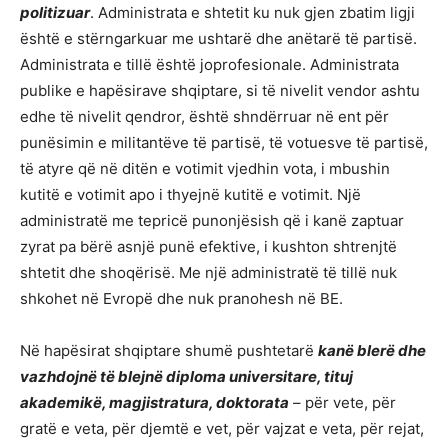
politizuar
. Administrata e shtetit ku nuk gjen zbatim ligji
është e stërngarkuar me ushtarë dhe anëtarë të partisë.
Administrata e tillë është joprofesionale. Administrata
publike e hapësirave shqiptare, si të nivelit vendor ashtu
edhe të nivelit qendror, është shndërruar në ent për
punësimin e militantëve të partisë, të votuesve të partisë,
të atyre që në ditën e votimit vjedhin vota, i mbushin
kutitë e votimit apo i thyejnë kutitë e votimit. Një
administratë me tepricë punonjësish që i kanë zaptuar
zyrat pa bërë asnjë punë efektive, i kushton shtrenjtë
shtetit dhe shoqërisë. Me një administratë të tillë nuk
shkohet në Evropë dhe nuk pranohesh në BE.
Në hapësirat shqiptare shumë pushtetarë
kanë blerë dhe
vazhdojnë të blejnë diploma universitare, tituj
akademikë, magjistratura, doktorata
– për vete, për
gratë e veta, për djemtë e vet, për vajzat e veta, për rejat,