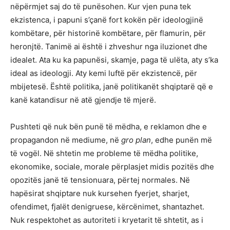
nëpërmjet saj do të punësohen. Kur vjen puna tek
ekzistenca, i papuni s’çanë fort kokën për ideologjinë
kombëtare, për historinë kombëtare, për flamurin, për
heronjtë. Tanimë ai është i zhveshur nga iluzionet dhe
idealet. Ata ku ka papunësi, skamje, paga të ulëta, aty s’ka
ideal as ideologji. Aty kemi luftë për ekzistencë, për
mbijetesë. Është politika, janë politikanët shqiptarë që e
kanë katandisur në atë gjendje të mjerë.
Pushteti që nuk bën punë të mëdha, e reklamon dhe e
propagandon në mediume, në
gro plan
, edhe punën më
të vogël. Në shtetin me probleme të mëdha politike,
ekonomike, sociale, morale përplasjet midis pozitës dhe
opozitës janë të tensionuara, përtej normales. Në
hapësirat shqiptare nuk kursehen fyerjet, sharjet,
ofendimet, fjalët denigruese, kërcënimet, shantazhet.
Nuk respektohet as autoriteti i kryetarit të shtetit, as i