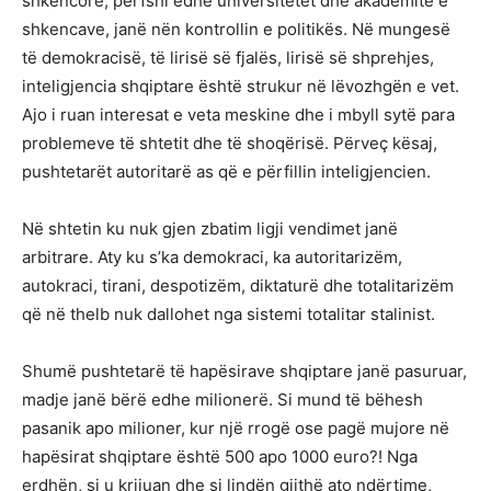
shkencore, përfshi edhe universitetet dhe akademitë e
shkencave, janë nën kontrollin e politikës. Në mungesë
të demokracisë, të lirisë së fjalës, lirisë së shprehjes,
inteligjencia shqiptare është strukur në lëvozhgën e vet.
Ajo i ruan interesat e veta meskine dhe i mbyll sytë para
problemeve të shtetit dhe të shoqërisë. Përveç kësaj,
pushtetarët autoritarë as që e përfillin inteligjencien.
Në shtetin ku nuk gjen zbatim ligji vendimet janë
arbitrare. Aty ku s’ka demokraci, ka autoritarizëm,
autokraci, tirani, despotizëm, diktaturë dhe totalitarizëm
që në thelb nuk dallohet nga sistemi totalitar stalinist.
Shumë pushtetarë të hapësirave shqiptare janë pasuruar,
madje janë bërë edhe milionerë. Si mund të bëhesh
pasanik apo milioner, kur një rrogë ose pagë mujore në
hapësirat shqiptare është 500 apo 1000 euro?! Nga
erdhën, si u krijuan dhe si lindën gjithë ato ndërtime,