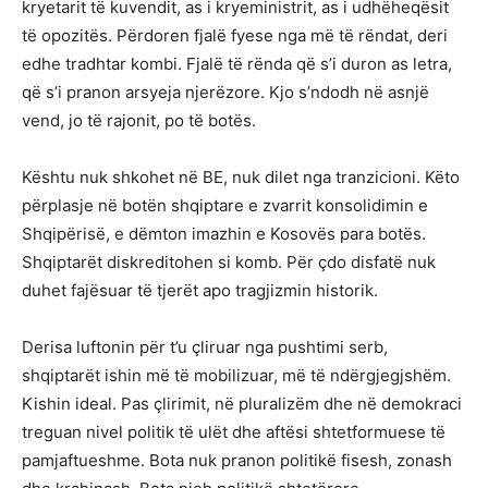
kryetarit të kuvendit, as i kryeministrit, as i udhëheqësit
të opozitës. Përdoren fjalë fyese nga më të rëndat, deri
edhe tradhtar kombi. Fjalë të rënda që s’i duron as letra,
që s’i pranon arsyeja njerëzore. Kjo s’ndodh në asnjë
vend, jo të rajonit, po të botës.
Kështu nuk shkohet në BE, nuk dilet nga tranzicioni. Këto
përplasje në botën shqiptare e zvarrit konsolidimin e
Shqipërisë, e dëmton imazhin e Kosovës para botës.
Shqiptarët diskreditohen si komb. Për çdo disfatë nuk
duhet fajësuar të tjerët apo tragjizmin historik.
Derisa luftonin për t’u çliruar nga pushtimi serb,
shqiptarët ishin më të mobilizuar, më të ndërgjegjshëm.
Kishin ideal. Pas çlirimit, në pluralizëm dhe në demokraci
treguan nivel politik të ulët dhe aftësi shtetformuese të
pamjaftueshme. Bota nuk pranon politikë fisesh, zonash