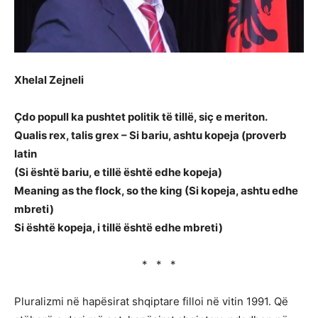
Xhelal Zejneli
Çdo popull ka pushtet politik të tillë, siç e meriton.
Qualis rex, talis grex – Si bariu, ashtu kopeja (proverb
latin
(Si është bariu, e tillë është edhe kopeja)
Meaning as the flock, so the king (Si kopeja, ashtu edhe
mbreti)
Si është kopeja, i tillë është edhe mbreti)
* * *
Pluralizmi në hapësirat shqiptare filloi në vitin 1991. Që