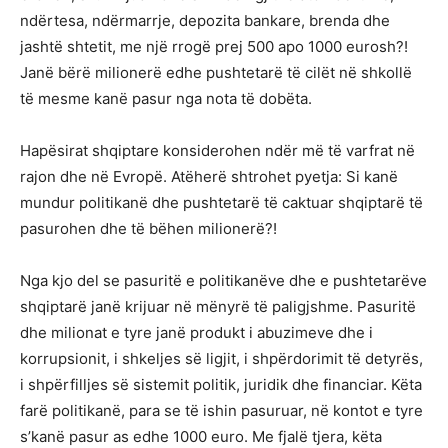
ndërtesa, ndërmarrje, depozita bankare, brenda dhe
jashtë shtetit, me një rrogë prej 500 apo 1000 eurosh?!
Janë bërë milionerë edhe pushtetarë të cilët në shkollë
të mesme kanë pasur nga nota të dobëta.
Hapësirat shqiptare konsiderohen ndër më të varfrat në
rajon dhe në Evropë. Atëherë shtrohet pyetja: Si kanë
mundur politikanë dhe pushtetarë të caktuar shqiptarë të
pasurohen dhe të bëhen milionerë?!
Nga kjo del se pasuritë e politikanëve dhe e pushtetarëve
shqiptarë janë krijuar në mënyrë të paligjshme. Pasuritë
dhe milionat e tyre janë produkt i abuzimeve dhe i
korrupsionit, i shkeljes së ligjit, i shpërdorimit të detyrës,
i shpërfilljes së sistemit politik, juridik dhe financiar. Këta
farë politikanë, para se të ishin pasuruar, në kontot e tyre
s’kanë pasur as edhe 1000 euro. Me fjalë tjera, këta