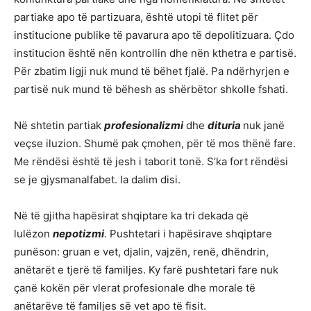
partiake apo të partizuara, është utopi të flitet për
institucione publike të pavarura apo të depolitizuara. Çdo
institucion është nën kontrollin dhe nën kthetra e partisë.
Për zbatim ligji nuk mund të bëhet fjalë. Pa ndërhyrjen e
partisë nuk mund të bëhesh as shërbëtor shkolle fshati.
Në shtetin partiak
profesionalizmi
dhe
dituria
nuk janë
veçse iluzion. Shumë pak çmohen, për të mos thënë fare.
Me rëndësi është të jesh i taborit tonë. S’ka fort rëndësi
se je gjysmanalfabet. Ia dalim disi.
Në të gjitha hapësirat shqiptare ka tri dekada që
lulëzon
nepotizmi
. Pushtetari i hapësirave shqiptare
punëson: gruan e vet, djalin, vajzën, renë, dhëndrin,
anëtarët e tjerë të familjes. Ky farë pushtetari fare nuk
çanë kokën për vlerat profesionale dhe morale të
anëtarëve të familjes së vet apo të fisit.