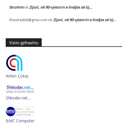
Ibrahim
Zijait, në 90-vjetorin e lindjes së tij…
në
Zijait, në 90-vjetorin e lindjes së tij…
Xhavit.kabili@gmai.com
në
Vizito gjithashtu
Arben Çokaj
Shkoder.net…
BMC Computer