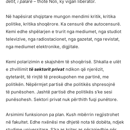
detit, i palarë
– thotë Noli, ky vigan liberator.
Në hapësirat shqiptare mungon mendimi kritik, kritika
politike, kritika shoqërore. Ka censurë dhe autocensurë.
Kemi edhe shpëlarjen e trurit nga mediumet, nga studiot
televizive, nga radiostacionet, nga gazetat, nga revistat,
nga mediumet elektronike, digjitale.
Kemi polarizimin e skajshëm të shoqërisë. Shkalla e ulët
e zhvillimit
të sektorit privat
ndikon që njerëzit,
qytetarët, të rinjtë të preokupohen me partinë, me
politikën. Nëpërmjet partisë dhe politikës shpresojnë
të punësohen. Jashtë partisë dhe politikës s’ke sesi
punësohesh. Sektori privat nuk përthith fuqi punëtore.
Arsimimi funksionon pa plan. Kush mbërrin regjistrohet
në fakultet. Edhe nxënësi me dhjetë nota të dobëta, ndjek
studime universitare. S’ka as kriter as përzgjedhje për