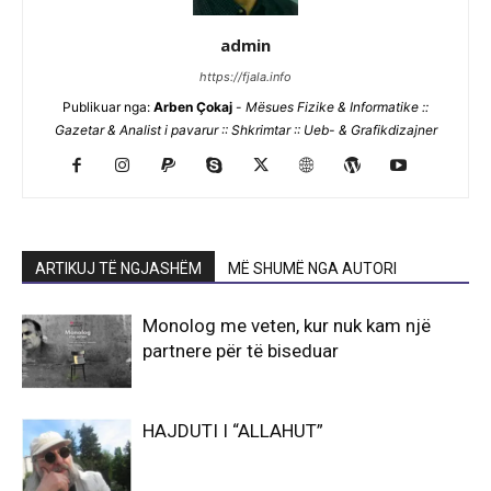
admin
https://fjala.info
Publikuar nga:
Arben Çokaj
-
Mësues Fizike & Informatike ::
Gazetar & Analist i pavarur :: Shkrimtar :: Ueb- & Grafikdizajner
ARTIKUJ TË NGJASHËM
MË SHUMË NGA AUTORI
Monolog me veten, kur nuk kam një
partnere për të biseduar
HAJDUTI I “ALLAHUT”