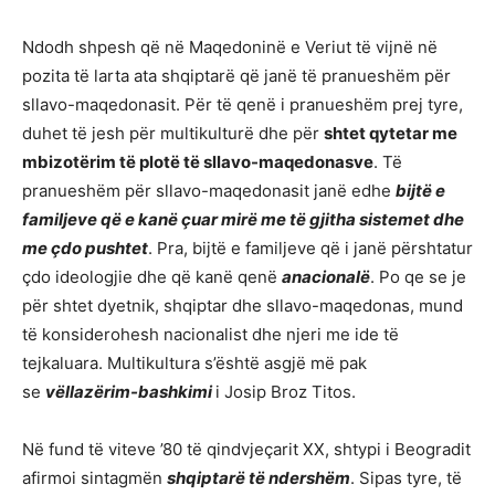
Ndodh shpesh që në Maqedoninë e Veriut të vijnë në
pozita të larta ata shqiptarë që janë të pranueshëm për
sllavo-maqedonasit. Për të qenë i pranueshëm prej tyre,
duhet të jesh për multikulturë dhe për
shtet qytetar me
mbizotërim të plotë të sllavo-maqedonasve
. Të
pranueshëm për sllavo-maqedonasit janë edhe
bijtë e
familjeve që e kanë çuar mirë me të gjitha sistemet dhe
me çdo pushtet
. Pra, bijtë e familjeve që i janë përshtatur
çdo ideologjie dhe që kanë qenë
anacionalë
. Po qe se je
për shtet dyetnik, shqiptar dhe sllavo-maqedonas, mund
të konsiderohesh nacionalist dhe njeri me ide të
tejkaluara. Multikultura s’është asgjë më pak
se
vëllazërim-bashkimi
i Josip Broz Titos.
Në fund të viteve ’80 të qindvjeçarit XX, shtypi i Beogradit
afirmoi sintagmën
shqiptarë të ndershëm
. Sipas tyre, të