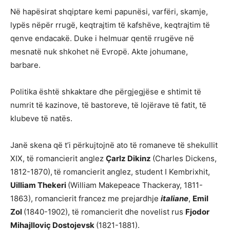
Në hapësirat shqiptare kemi papunësi, varfëri, skamje,
lypës nëpër rrugë, keqtrajtim të kafshëve, keqtrajtim të
qenve endacakë. Duke i helmuar qentë rrugëve në
mesnatë nuk shkohet në Evropë. Akte johumane,
barbare.
Politika është shkaktare dhe përgjegjëse e shtimit të
numrit të kazinove, të bastoreve, të lojërave të fatit, të
klubeve të natës.
Janë skena që t’i përkujtojnë ato të romaneve të shekullit
XIX, të romancierit anglez
Çarlz Dikinz
(Charles Dickens,
1812-1870),
të romancierit anglez, student I Kembrixhit,
Uilliam Thekeri
(William Makepeace Thackeray, 1811-
1863), romancierit francez me prejardhje
italiane
,
Emil
Zol
(1840-1902), të romancierit dhe novelist rus
Fjodor
Mihajlloviç Dostojevsk
(1821-1881).