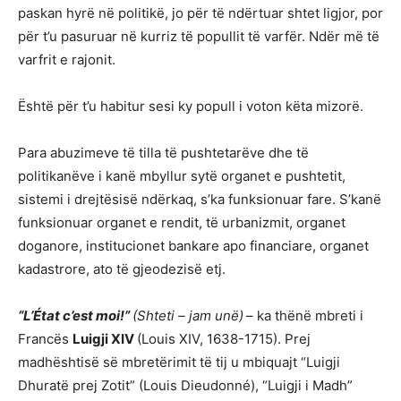
paskan hyrë në politikë, jo për të ndërtuar shtet ligjor, por
për t’u pasuruar në kurriz të popullit të varfër. Ndër më të
varfrit e rajonit.
Është për t’u habitur sesi ky popull i voton këta mizorë.
Para abuzimeve të tilla të pushtetarëve dhe të
politikanëve i kanë mbyllur sytë organet e pushtetit,
sistemi i drejtësisë ndërkaq, s’ka funksionuar fare. S’kanë
funksionuar organet e rendit, të urbanizmit, organet
doganore, institucionet bankare apo financiare, organet
kadastrore, ato të gjeodezisë etj.
“L’État c’est moi!”
(Shteti – jam unë)
– ka thënë mbreti i
Francës
Luigji XIV
(Louis XIV, 1638-1715). Prej
madhështisë së mbretërimit të tij u mbiquajt “Luigji
Dhuratë prej Zotit” (Louis Dieudonné), “Luigji i Madh”