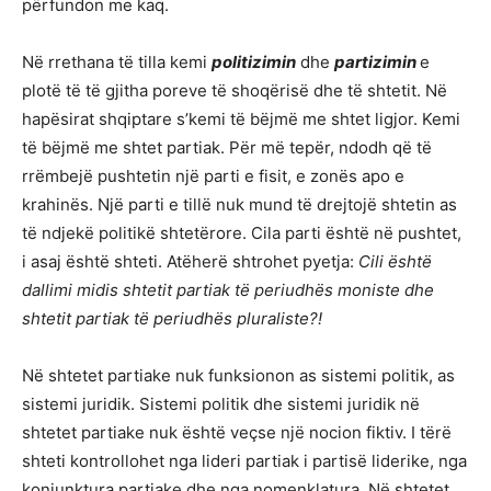
përfundon me kaq.
Në rrethana të tilla kemi
politizimin
dhe
partizimin
e
plotë të të gjitha poreve të shoqërisë dhe të shtetit. Në
hapësirat shqiptare s’kemi të bëjmë me shtet ligjor. Kemi
të bëjmë me shtet partiak. Për më tepër, ndodh që të
rrëmbejë pushtetin një parti e fisit, e zonës apo e
krahinës. Një parti e tillë nuk mund të drejtojë shtetin as
të ndjekë politikë shtetërore. Cila parti është në pushtet,
i asaj është shteti. Atëherë shtrohet pyetja:
Cili është
dallimi midis shtetit partiak të periudhës moniste dhe
shtetit partiak të periudhës pluraliste?!
Në shtetet partiake nuk funksionon as sistemi politik, as
sistemi juridik. Sistemi politik dhe sistemi juridik në
shtetet partiake nuk është veçse një nocion fiktiv. I tërë
shteti kontrollohet nga lideri partiak i partisë liderike, nga
koniunktura partiake dhe nga nomenklatura. Në shtetet