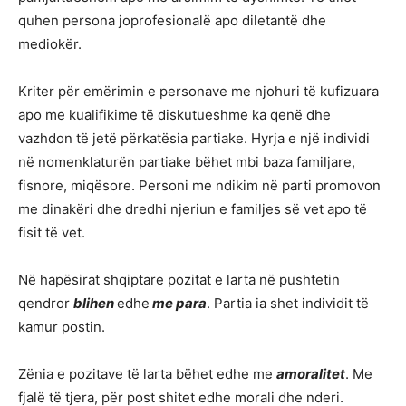
quhen persona joprofesionalë apo diletantë dhe
mediokër.
Kriter për emërimin e personave me njohuri të kufizuara
apo me kualifikime të diskutueshme ka qenë dhe
vazhdon të jetë përkatësia partiake. Hyrja e një individi
në nomenklaturën partiake bëhet mbi baza familjare,
fisnore, miqësore. Personi me ndikim në parti promovon
me dinakëri dhe dredhi njeriun e familjes së vet apo të
fisit të vet.
Në hapësirat shqiptare pozitat e larta në pushtetin
qendror
blihen
edhe
me para
. Partia ia shet individit të
kamur postin.
Zënia e pozitave të larta bëhet edhe me
amoralitet
. Me
fjalë të tjera, për post shitet edhe morali dhe nderi.