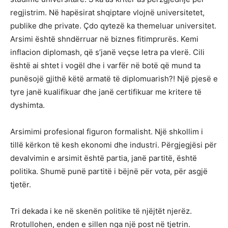
regjistrim. Në hapësirat shqiptare vlojnë universitetet,
publike dhe private. Çdo qytezë ka themeluar universitet.
Arsimi është shndërruar në biznes fitimprurës. Kemi
inflacion diplomash, që s’janë veçse letra pa vlerë. Cili
është ai shtet i vogël dhe i varfër në botë që mund ta
punësojë gjithë këtë armatë të diplomuarish?! Një pjesë e
tyre janë kualifikuar dhe janë certifikuar me kritere të
dyshimta.
Arsimimi profesional figuron formalisht. Një shkollim i
tillë kërkon të kesh ekonomi dhe industri. Përgjegjësi për
devalvimin e arsimit është partia, janë partitë, është
politika. Shumë punë partitë i bëjnë për vota, për asgjë
tjetër.
Tri dekada i ke në skenën politike të njëjtët njerëz.
Rrotullohen, enden e sillen nga një post në tjetrin.