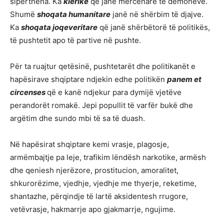
sipërthëna. Ka
klerikë
që janë mercenarë të demonëve.
Shumë
shoqata humanitare
janë në shërbim të djajve.
Ka
shoqata joqeveritare
që janë shërbëtorë të politikës,
të pushtetit apo të partive në pushte.
Për ta ruajtur qetësinë, pushtetarët dhe politikanët e
hapësirave shqiptare ndjekin edhe politikën
panem et
circenses
që e kanë ndjekur para dymijë vjetëve
perandorët romakë. Jepi popullit të varfër bukë dhe
argëtim dhe sundo mbi të sa të duash.
Në hapësirat shqiptare kemi vrasje, plagosje,
armëmbajtje pa leje, trafikim lëndësh narkotike, armësh
dhe qeniesh njerëzore, prostitucion, amoralitet,
shkurorëzime, vjedhje, vjedhje me thyerje, reketime,
shantazhe, përqindje të lartë aksidentesh rrugore,
vetëvrasje, hakmarrje apo gjakmarrje, ngujime.