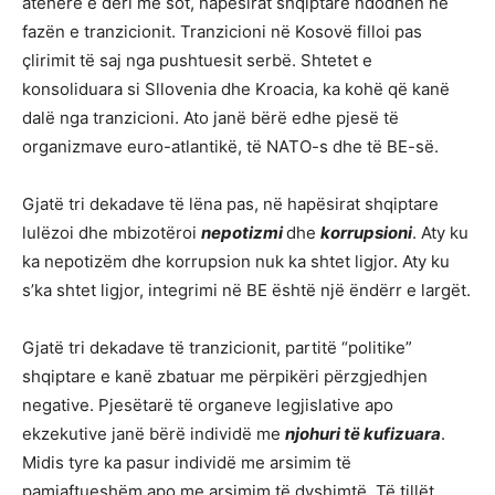
atëherë e deri më sot, hapësirat shqiptare ndodhen në
fazën e tranzicionit. Tranzicioni në Kosovë filloi pas
çlirimit të saj nga pushtuesit serbë. Shtetet e
konsoliduara si Sllovenia dhe Kroacia, ka kohë që kanë
dalë nga tranzicioni. Ato janë bërë edhe pjesë të
organizmave euro-atlantikë, të NATO-s dhe të BE-së.
Gjatë tri dekadave të lëna pas, në hapësirat shqiptare
lulëzoi dhe mbizotëroi
nepotizmi
dhe
korrupsioni
. Aty ku
ka nepotizëm dhe korrupsion nuk ka shtet ligjor. Aty ku
s’ka shtet ligjor, integrimi në BE është një ëndërr e largët.
Gjatë tri dekadave të tranzicionit, partitë “politike”
shqiptare e kanë zbatuar me përpikëri përzgjedhjen
negative. Pjesëtarë të organeve legjislative apo
ekzekutive janë bërë individë me
njohuri të kufizuara
.
Midis tyre ka pasur individë me arsimim të
pamjaftueshëm apo me arsimim të dyshimtë. Të tillët