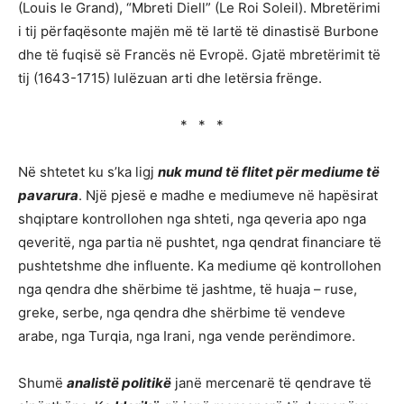
(Louis le Grand), “Mbreti Diell” (Le Roi Soleil). Mbretërimi
i tij përfaqësonte majën më të lartë të dinastisë Burbone
dhe të fuqisë së Francës në Evropë. Gjatë mbretërimit të
tij (1643-1715) lulëzuan arti dhe letërsia frënge.
* * *
Në shtetet ku s’ka ligj
nuk mund të flitet për mediume të
pavarura
. Një pjesë e madhe e mediumeve në hapësirat
shqiptare kontrollohen nga shteti, nga qeveria apo nga
qeveritë, nga partia në pushtet, nga qendrat financiare të
pushtetshme dhe influente. Ka mediume që kontrollohen
nga qendra dhe shërbime të jashtme, të huaja – ruse,
greke, serbe, nga qendra dhe shërbime të vendeve
arabe, nga Turqia, nga Irani, nga vende perëndimore.
Shumë
analistë politikë
janë mercenarë të qendrave të