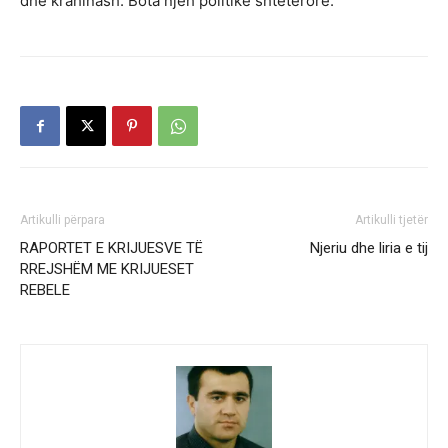
dhe krahinash. Bota njeh politikë shtetërore.
Artikulli përpara
Artikulli tjetër
RAPORTET E KRIJUESVE TË
Njeriu dhe liria e tij
RREJSHËM ME KRIJUESET
REBELE