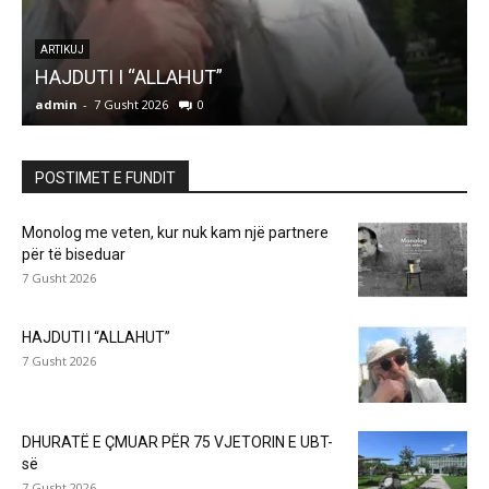
r
ARTIKUJ
HAJDUTI I “ALLAHUT”
admin
-
7 Gusht 2026
0
a
POSTIMET E FUNDIT
Monolog me veten, kur nuk kam një partnere
për të biseduar
7 Gusht 2026
HAJDUTI I “ALLAHUT”
7 Gusht 2026
DHURATË E ÇMUAR PËR 75 VJETORIN E UBT-
së
7 Gusht 2026