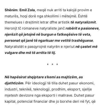
Shënim
:
Emil Zola
, meqë nuk arriti ta kalojë provim e
maturës, hoqi dorë nga shkollimi i mëtejmë. Është
themelues i drejtimit letrar dfhe artistik
të
natyralizmit
.
Heronjt tč romaneve natyraliste janč
rob
ë
rit e pasioneve,
njerëzit që jetojnë në burgun e fatkeqësive të veta,
personat që janë të ngarkuar me vetitë trashëguese
.
Natyralistët e pasqyrojnë natyrën e njeriut
në çastet më
vulgare dhe më të arrëta të tij
.
* * *
Në hapësirat shqiptare s’kemi as majtizëm, as
djathtizëm
. Për ideologji të tilla duhet pasur ekonomi,
industri, teknikë, teknologji, prodhim, eksport, sjellje
mjetesh devizore nga eksporti i mallrave. Duhet pasur
kapital, potencial financiar dhe jo borxhe deri në fyt, që