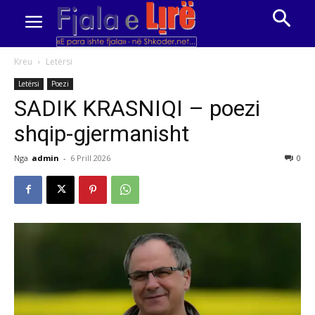
Kreu
Letërsi
Letërsi
Poezi
SADIK KRASNIQI – poezi
shqip-gjermanisht
Nga
admin
-
6 Prill 2026
0