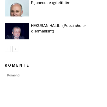
Pijanecët e qytetit tim
HEKURAN HALILI (Poezi shqip-
gjermanisht)
K O M E N T E