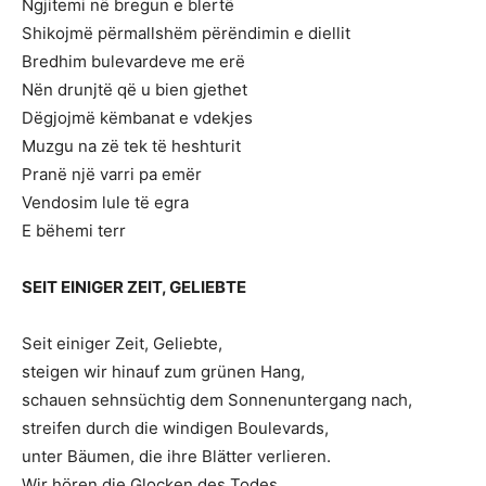
Ngjitemi në bregun e blertë
Shikojmë përmallshëm përëndimin e diellit
Bredhim bulevardeve me erë
Nën drunjtë që u bien gjethet
Dëgjojmë këmbanat e vdekjes
Muzgu na zë tek të heshturit
Pranë një varri pa emër
Vendosim lule të egra
E bëhemi terr
SEIT EINIGER ZEIT, GELIEBTE
Seit einiger Zeit, Geliebte,
steigen wir hinauf zum grünen Hang,
schauen sehnsüchtig dem Sonnenuntergang nach,
streifen durch die windigen Boulevards,
unter Bäumen, die ihre Blätter verlieren.
Wir hören die Glocken des Todes,