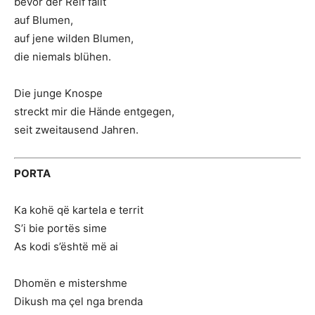
bevor der Reif fällt
auf Blumen,
auf jene wilden Blumen,
die niemals blühen.
Die junge Knospe
streckt mir die Hände entgegen,
seit zweitausend Jahren.
PORTA
Ka kohë që kartela e territ
S’i bie portës sime
As kodi s’është më ai
Dhomën e mistershme
Dikush ma çel nga brenda