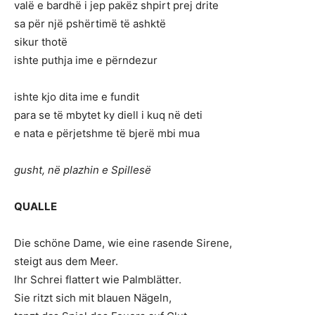
valë e bardhë i jep pakëz shpirt prej drite
sa për një pshërtimë të ashktë
sikur thotë
ishte puthja ime e përndezur
ishte kjo dita ime e fundit
para se të mbytet ky diell i kuq në deti
e nata e përjetshme të bjerë mbi mua
gusht, në plazhin e Spillesë
QUALLE
Die schöne Dame, wie eine rasende Sirene,
steigt aus dem Meer.
Ihr Schrei flattert wie Palmblätter.
Sie ritzt sich mit blauen Nägeln,