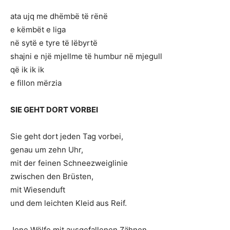
ata ujq me dhëmbë të rënë
e këmbët e liga
në sytë e tyre të lëbyrtë
shajni e një mjellme të humbur në mjegull
që ik ik ik
e fillon mërzia
SIE GEHT DORT VORBEI
Sie geht dort jeden Tag vorbei,
genau um zehn Uhr,
mit der feinen Schneezweiglinie
zwischen den Brüsten,
mit Wiesenduft
und dem leichten Kleid aus Reif.
Jene Wölfe mit ausgefallenen Zähnen