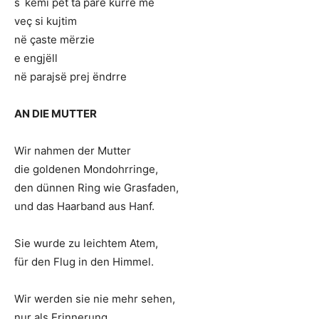
s´kemi pët ta parë kurrë më
veç si kujtim
në çaste mërzie
e engjëll
në parajsë prej ëndrre
AN DIE MUTTER
Wir nahmen der Mutter
die goldenen Mondohrringe,
den dünnen Ring wie Grasfaden,
und das Haarband aus Hanf.
Sie wurde zu leichtem Atem,
für den Flug in den Himmel.
Wir werden sie nie mehr sehen,
nur als Erinnerung,