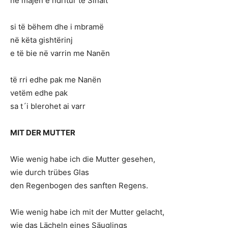
në majën e ndritur të Sinait
si të bëhem dhe i mbramë
në këta gishtërinj
e të bie në varrin me Nanën
të rri edhe pak me Nanën
vetëm edhe pak
sa t´i blerohet ai varr
MIT DER MUTTER
Wie wenig habe ich die Mutter gesehen,
wie durch trübes Glas
den Regenbogen des sanften Regens.
Wie wenig habe ich mit der Mutter gelacht,
wie das Lächeln eines Säuglings