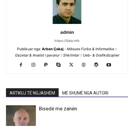
admin
https://fjala.info
Publikuar nga:
Arben Çokaj
-
Mësues Fizike & Informatike ::
Gazetar & Analist i pavarur :: Shkrimtar :: Ueb- & Grafikdizajner
ARTIKUJ TË NGJASHËM
MË SHUMË NGA AUTORI
Bisedë me zanën