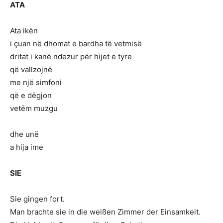
ATA
Ata ikën
i çuan në dhomat e bardha të vetmisë
dritat i kanë ndezur për hijet e tyre
që vallzojnë
me një simfoni
që e dëgjon
vetëm muzgu
dhe unë
a hija ime
SIE
Sie gingen fort.
Man brachte sie in die weißen Zimmer der Einsamkeit.