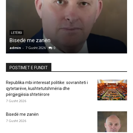
LETËRSI
Bisedë me zanën
admin
-
7 Gusht 2026
0
a
POSTIMET E FUNDIT
Republika mbi interesat politike: sovraniteti i
qytetarëve, kushtetutshmëria dhe
përgjegjësia shtetërore
7 Gusht 2026
Bisedë me zanën
7 Gusht 2026