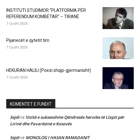
INSTITUTI STUDIMOR “PLATFORMA PËR
REFERENDUM KOMBËTAR” – TIRANË
7 Gusht 2026
Pijanecët e qytetit tim
7 Gusht 2026
HEKURAN HALILI (Poezi shqip-gjermanisht)
7 Gusht 2026
KOMENTET E FUNDIT
Sejdi
Vizitë e suksesshme Qëndresës heroike të Llapit për
në
Lirinë dhe Pavarësinë e Kosovës
Sejdi
MONOLOG I HASAN RAMADANIT
në