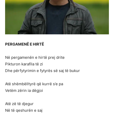
PERGAMENË E HIRTË
Në pergamenën e hirtë prej drite
Pikturon karafila të zi
Dhe përfytyrimin e fytyrës së saj të bukur
Atë shëmbëlltyrë që kurrë s’e pa
Vetëm zërin ia dëgjoi
Atë zë të djegur
Në të qeshurën e saj