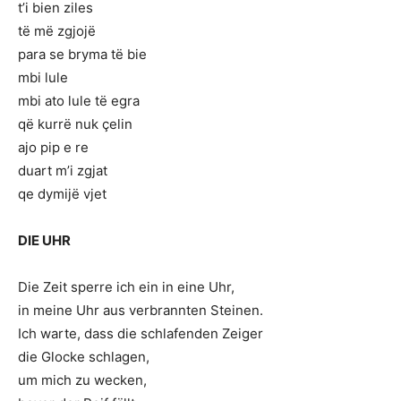
t’i bien ziles
të më zgjojë
para se bryma të bie
mbi lule
mbi ato lule të egra
që kurrë nuk çelin
ajo pip e re
duart m’i zgjat
qe dymijë vjet
DIE UHR
Die Zeit sperre ich ein in eine Uhr,
in meine Uhr aus verbrannten Steinen.
Ich warte, dass die schlafenden Zeiger
die Glocke schlagen,
um mich zu wecken,