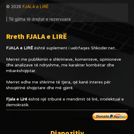
© 2026
FJALA e LIRË
| Të gjitha të drejtat e rezervuara
Rreth FJALA e LIRË
FJALA e LIRË
është suplement i uebfaqes
Shkoder.net...
Merret me publikimin e shkrimeve, komenteve, opinioneve
dhe analizave të ndryshme, me karakter kombëtar dhe
mbarëshqiptar.
Merret edhe me shkrime të tjera, që kanë interes për
shoqërinë shqiptare dhe më gjerë.
Fjala e Lirë
është një tribunë e mendimit të lirë, intelektual e
demokratik.
Dhuro me
Diapozitiv