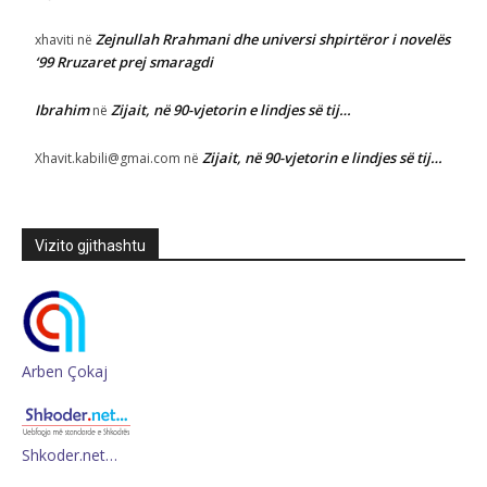
Zejnullah Rrahmani dhe universi shpirtëror i novelës
xhaviti
në
‘99 Rruzaret prej smaragdi
Ibrahim
Zijait, në 90-vjetorin e lindjes së tij…
në
Zijait, në 90-vjetorin e lindjes së tij…
Xhavit.kabili@gmai.com
në
Vizito gjithashtu
Arben Çokaj
Shkoder.net…