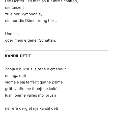
Die Lichter ließ man an für ihre Schatten,
die tanzen
zu einer Symphonie,
die nur die Dämmerung hört.
Und ich
oder mein eigener Schatten.
KANDIL DETIT
Zonja e bukur si sirenë e çmendur
del nga deti
vigma e saj fërfërit gjethe palme
grith vetën me thonjtë e kaltër
luan lojën e vallës mbi prush
në rërë dergjet një kandil deti