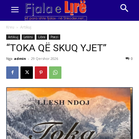
Kreu
Artikuj
Artikuj
Letërsi
Libra
Poezi
“TOKA QË SKUQ YJET”
Nga
admin
-
29 Qershor 2026
0