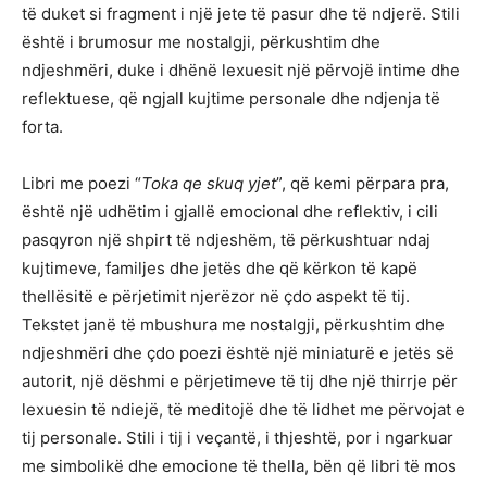
të duket si fragment i një jete të pasur dhe të ndjerë. Stili
është i brumosur me nostalgji, përkushtim dhe
ndjeshmëri, duke i dhënë lexuesit një përvojë intime dhe
reflektuese, që ngjall kujtime personale dhe ndjenja të
forta.
Libri me poezi “
Toka qe skuq yjet
”, që kemi përpara pra,
është një udhëtim i gjallë emocional dhe reflektiv, i cili
pasqyron një shpirt të ndjeshëm, të përkushtuar ndaj
kujtimeve, familjes dhe jetës dhe që kërkon të kapë
thellësitë e përjetimit njerëzor në çdo aspekt të tij.
Tekstet janë të mbushura me nostalgji, përkushtim dhe
ndjeshmëri dhe çdo poezi është një miniaturë e jetës së
autorit, një dëshmi e përjetimeve të tij dhe një thirrje për
lexuesin të ndiejë, të meditojë dhe të lidhet me përvojat e
tij personale. Stili i tij i veçantë, i thjeshtë, por i ngarkuar
me simbolikë dhe emocione të thella, bën që libri të mos