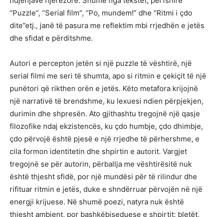
ndjenjave njerëzore. Shumë nga tekstet, përfshirë
“Puzzle”, “Serial film”, “Po, mundem!” dhe “Ritmi i çdo
dite”etj., janë të pasura me reflektim mbi rrjedhën e jetës
dhe sfidat e përditshme.
Autori e percepton jetën si një puzzle të vështirë, një
serial filmi me seri të shumta, apo si ritmin e çekiçit të një
punëtori që rikthen orën e jetës. Këto metafora krijojnë
një narrativë të brendshme, ku lexuesi ndien përpjekjen,
durimin dhe shpresën. Ato gjithashtu tregojnë një qasje
filozofike ndaj ekzistencës, ku çdo humbje, çdo dhimbje,
çdo përvojë është pjesë e një rrjedhe të përhershme, e
cila formon identitetin dhe shpirtin e autorit. Vargjet
tregojnë se për autorin, përballja me vështirësitë nuk
është thjesht sfidë, por një mundësi për të rilindur dhe
rifituar ritmin e jetës, duke e shndërruar përvojën në një
energji krijuese. Në shumë poezi, natyra nuk është
thjesht ambient, por bashkëbiseduese e shpirtit: bletët,