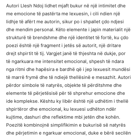
Autori Llesh Ndoj lidhet mjaft bukur në një intimitet dhe
me emocione të pastërta me lexuesin, i cili ndien një
lidhje të afërt me autorin, sikur po i shpallet çdo ndjesi
dhe mendim personal. Këto elemente i japin materialit një
strukturë të brendshme dhe një identitet të fortë, ku çdo
poezi është një fragment i jetës së autorit, një dritare
drejt shpirtit të tij. Vargjet janë të thjeshta në dukje, por
të ngarkuara me intensitet emocional, shpesh të ndara
nga ritmi dhe hapësira e bardhë që i jep lexuesit mundësi
të marrë frymë dhe të ndiejë thellësinë e mesazhit. Autori
përdor simbole të natyrës, objekte të përditshme dhe
elemente të përjetësisë për të shprehur emocione dhe
ide komplekse. Kështu ky libër është një udhëtim i thellë
shpirtëror dhe emocional, ku lexuesi udhëton ndër
kujtime, dashuri dhe reflektime mbi jetën dhe kohën.
Poezitë kombinojnë simplifikimin e bukurisë së natyrës
dhe përjetimin e ngarkuar emocional, duke e bërë secilën