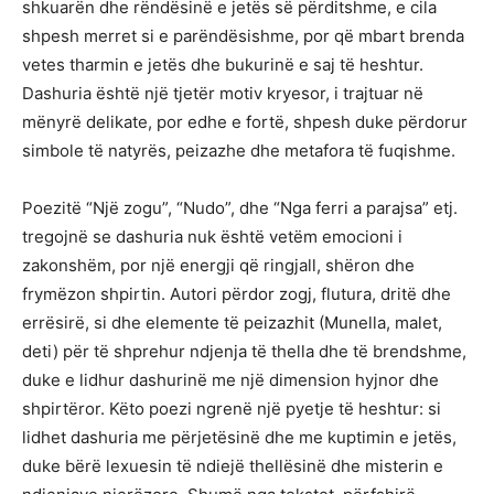
shkuarën dhe rëndësinë e jetës së përditshme, e cila
shpesh merret si e parëndësishme, por që mbart brenda
vetes tharmin e jetës dhe bukurinë e saj të heshtur.
Dashuria është një tjetër motiv kryesor, i trajtuar në
mënyrë delikate, por edhe e fortë, shpesh duke përdorur
simbole të natyrës, peizazhe dhe metafora të fuqishme.
Poezitë “Një zogu”, “Nudo”, dhe “Nga ferri a parajsa” etj.
tregojnë se dashuria nuk është vetëm emocioni i
zakonshëm, por një energji që ringjall, shëron dhe
frymëzon shpirtin. Autori përdor zogj, flutura, dritë dhe
errësirë, si dhe elemente të peizazhit (Munella, malet,
deti) për të shprehur ndjenja të thella dhe të brendshme,
duke e lidhur dashurinë me një dimension hyjnor dhe
shpirtëror. Këto poezi ngrenë një pyetje të heshtur: si
lidhet dashuria me përjetësinë dhe me kuptimin e jetës,
duke bërë lexuesin të ndiejë thellësinë dhe misterin e