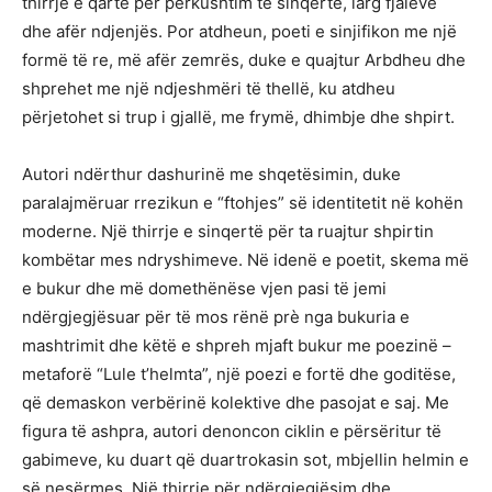
thirrje e qartë për përkushtim të sinqertë, larg fjalëve
dhe afër ndjenjës. Por atdheun, poeti e sinjifikon me një
formë të re, më afër zemrës, duke e quajtur Arbdheu dhe
shprehet me një ndjeshmëri të thellë, ku atdheu
përjetohet si trup i gjallë, me frymë, dhimbje dhe shpirt.
Autori ndërthur dashurinë me shqetësimin, duke
paralajmëruar rrezikun e “ftohjes” së identitetit në kohën
moderne. Një thirrje e sinqertë për ta ruajtur shpirtin
kombëtar mes ndryshimeve. Në idenë e poetit, skema më
e bukur dhe më domethënëse vjen pasi të jemi
ndërgjegjësuar për të mos rënë prè nga bukuria e
mashtrimit dhe këtë e shpreh mjaft bukur me poezinë –
metaforë “Lule t’helmta”, një poezi e fortë dhe goditëse,
që demaskon verbërinë kolektive dhe pasojat e saj. Me
figura të ashpra, autori denoncon ciklin e përsëritur të
gabimeve, ku duart që duartrokasin sot, mbjellin helmin e
së nesërmes. Një thirrje për ndërgjegjësim dhe