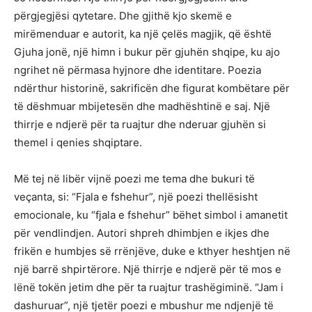
përgjegjësi qytetare. Dhe gjithë kjo skemë e
mirëmenduar e autorit, ka një çelës magjik, që është
Gjuha jonë, një himn i bukur për gjuhën shqipe, ku ajo
ngrihet në përmasa hyjnore dhe identitare. Poezia
ndërthur historinë, sakrificën dhe figurat kombëtare për
të dëshmuar mbijetesën dhe madhështinë e saj. Një
thirrje e ndjerë për ta ruajtur dhe nderuar gjuhën si
themel i qenies shqiptare.
Më tej në libër vijnë poezi me tema dhe bukuri të
veçanta, si: “Fjala e fshehur”, një poezi thellësisht
emocionale, ku “fjala e fshehur” bëhet simbol i amanetit
për vendlindjen. Autori shpreh dhimbjen e ikjes dhe
frikën e humbjes së rrënjëve, duke e kthyer heshtjen në
një barrë shpirtërore. Një thirrje e ndjerë për të mos e
lënë tokën jetim dhe për ta ruajtur trashëgiminë. “Jam i
dashuruar”, një tjetër poezi e mbushur me ndjenjë të