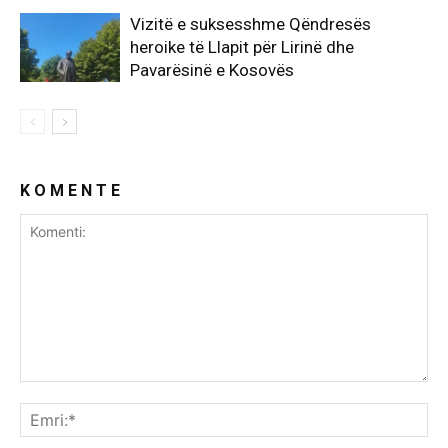
Vizitë e suksesshme Qëndresës
heroike të Llapit për Lirinë dhe
Pavarësinë e Kosovës
K O M E N T E