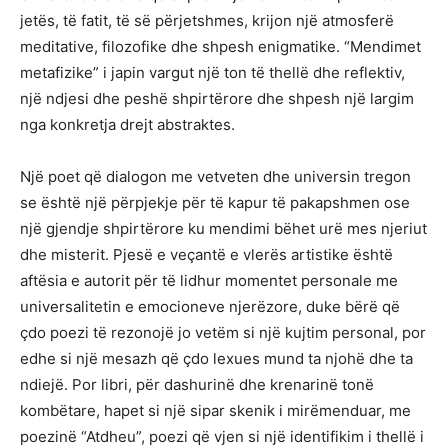
jetës, të fatit, të së përjetshmes, krijon një atmosferë
meditative, filozofike dhe shpesh enigmatike. “Mendimet
metafizike” i japin vargut një ton të thellë dhe reflektiv,
një ndjesi dhe peshë shpirtërore dhe shpesh një largim
nga konkretja drejt abstraktes.
Një poet që dialogon me vetveten dhe universin tregon
se është një përpjekje për të kapur të pakapshmen ose
një gjendje shpirtërore ku mendimi bëhet urë mes njeriut
dhe misterit. Pjesë e veçantë e vlerës artistike është
aftësia e autorit për të lidhur momentet personale me
universalitetin e emocioneve njerëzore, duke bërë që
çdo poezi të rezonojë jo vetëm si një kujtim personal, por
edhe si një mesazh që çdo lexues mund ta njohë dhe ta
ndiejë. Por libri, për dashurinë dhe krenarinë tonë
kombëtare, hapet si një sipar skenik i mirëmenduar, me
poezinë “Atdheu”, poezi që vjen si një identifikim i thellë i