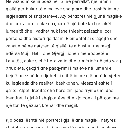
Në vazhdim kemi poezinë “Si në përralla”, një himn i
gjallë për bukuritë e maleve shqiptare dhe trashëgiminë
legjendare të shqiptarëve. Aty përdoret një gjuhë magjike
dhe përrallore, duke na çuar në një botë ku bjeshkët,
lumenjtë dhe livadhet nuk janë thjesht peizazhe, por
persona dhe histori që flasin. Elementët si dragojtë dhe
zanat e bëjnë natyrën të gjallë, të mbushur me magji,
ndërsa Muji, Halili dhe Gjergji lidhen me epopetë e
Lahutës, duke sjellë heroizmin dhe trimërinë në çdo varg.
Xhubleta, çakçiri dhe pasqyrimi i maleve në lumenj e
bëjnë poezinë të ndjehet si udhëtim në një botë të vjetër,
ku legjenda dhe realiteti bashkohen. Mesazhi është i
qartë: Alpet, traditat dhe heroizmi janë frymëzimi dhe
identiteti i gjallë i shqiptarëve dhe kjo poezi i përçon me
një ton të gëzuar, krenar dhe magjik.
Kjo poezi është një portret i gjallë dhe magjik i natyrës
shqiptare, veçanërisht i maleve të veriut dhe bjeshkëve