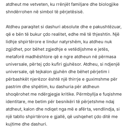
atdheut me vetveten, ku rrënjët familjare dhe biologjike
shndërrohen në simbol të përjetësisë.
Atdheu paraqitet si dashuri absolute dhe e pakushtëzuar,
që e bën të bukur çdo realitet, edhe më të thjeshtin. Një
lidhje shpirtërore e lindur natyrshëm, ku atdheu nuk
zgjidhet, por bëhet zgjedhje e vetëdijshme e jetës,
metaforë madhështore që e ngre atdheun në përmasa
universale, përtej çdo kufiri gjuhësor. Atdheu, si ndjenjë
universale, që tejkalon gjuhën dhe bëhet përjetim i
përbashkët njerëzor është një thirrje e guximshme për
pastrim dhe shpëtim, ku dashuria për atdheun
shoqërohet me ndërgjegje kritike. Përmbyllja e fuqishme
identitare, me betim për besnikëri të përjetshme ndaj
atdheut, kalon dhe ndiqet nga më e afërta, vendlindja, si
një tabllo shpirtërore e gjallë, që ushqehet çdo ditë me
kujtime dhe dashuri.