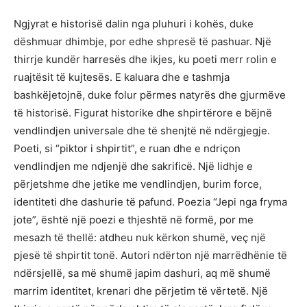
Ngjyrat e historisë dalin nga pluhuri i kohës, duke
dëshmuar dhimbje, por edhe shpresë të pashuar. Një
thirrje kundër harresës dhe ikjes, ku poeti merr rolin e
ruajtësit të kujtesës. E kaluara dhe e tashmja
bashkëjetojnë, duke folur përmes natyrës dhe gjurmëve
të historisë. Figurat historike dhe shpirtërore e bëjnë
vendlindjen universale dhe të shenjtë në ndërgjegje.
Poeti, si “piktor i shpirtit”, e ruan dhe e ndriçon
vendlindjen me ndjenjë dhe sakrificë. Një lidhje e
përjetshme dhe jetike me vendlindjen, burim force,
identiteti dhe dashurie të pafund. Poezia “Jepi nga fryma
jote”, është një poezi e thjeshtë në formë, por me
mesazh të thellë: atdheu nuk kërkon shumë, veç një
pjesë të shpirtit tonë. Autori ndërton një marrëdhënie të
ndërsjellë, sa më shumë japim dashuri, aq më shumë
marrim identitet, krenari dhe përjetim të vërtetë. Një