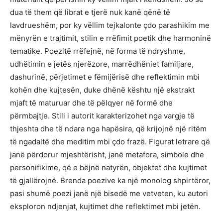
dua të them që librat e tjerë nuk kanë qënë të
lavdrueshëm, por ky vëllim tejkalonte çdo parashikim me
mënyrën e trajtimit, stilin e rrëfimit poetik dhe harmoninë
tematike. Poezitë rrëfejnë, në forma të ndryshme,
udhëtimin e jetës njerëzore, marrëdhëniet familjare,
dashurinë, përjetimet e fëmijërisë dhe reflektimin mbi
kohën dhe kujtesën, duke dhënë kështu një ekstrakt
mjaft të maturuar dhe të pëlqyer në formë dhe
përmbajtje. Stili i autorit karakterizohet nga vargje të
thjeshta dhe të ndara nga hapësira, që krijojnë një ritëm
të ngadaltë dhe meditim mbi çdo frazë. Figurat letrare që
janë përdorur mjeshtërisht, janë metafora, simbole dhe
personifikime, që e bëjnë natyrën, objektet dhe kujtimet
të gjallërojnë. Brenda poezive ka një monolog shpirtëror,
pasi shumë poezi janë një bisedë me vetveten, ku autori
eksploron ndjenjat, kujtimet dhe reflektimet mbi jetën.