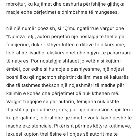
mbrojtur, ku kujtimet dhe dashuria përfshijnë gjithçka,
madje edhe përjetimet e dhimbshme të mungesës.
Në një numër poezish, si “Ç’mu ngatërrue vargu” dhe
“Njomza” etj., autori përjeton një nostalgji të thellë për
fëmijërinë, duke rikthyer luftën e ditëve të dikurshme,
lojërat në livadhe, ekskursionet dhe ngjyrat e paharruara
të natyrës. Por nostalgjia shfaqet jo vetëm si kujtim i
ëmbël, por edhe si humbje e pashlyeshme, një ndjesi
boshllëku që ngacmon shpirtin: dallimi mes së kaluarës
dhe të tashmes thekson një ndjeshmëri të madhe për
kalimin e kohës dhe përjetimet që nuk kthehen më.
Vargjet tregojnë se për autorin, fëmijëria nuk është
thjesht një periudhë e jetës, por një dimension shpirtëror
ku përqafimet, lojërat dhe gëzimet e vogla kanë peshë të
madhe ekzistenciale. Pikërisht përmes këtyre kujtimeve,
lexuesi kupton thellësinë e lidhjes së autorit me të