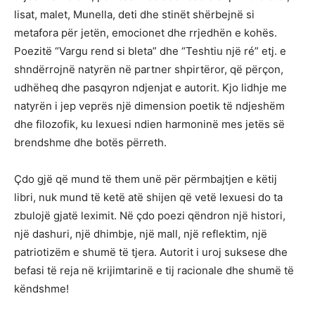
lisat, malet, Munella, deti dhe stinët shërbejnë si
metafora për jetën, emocionet dhe rrjedhën e kohës.
Poezitë “Vargu rend si bleta” dhe “Teshtiu një ré” etj. e
shndërrojnë natyrën në partner shpirtëror, që përçon,
udhëheq dhe pasqyron ndjenjat e autorit. Kjo lidhje me
natyrën i jep veprës një dimension poetik të ndjeshëm
dhe filozofik, ku lexuesi ndien harmoninë mes jetës së
brendshme dhe botës përreth.
Çdo gjë që mund të them unë për përmbajtjen e këtij
libri, nuk mund të ketë atë shijen që vetë lexuesi do ta
zbulojë gjatë leximit. Në çdo poezi qëndron një histori,
një dashuri, një dhimbje, një mall, një reflektim, një
patriotizëm e shumë të tjera. Autorit i uroj suksese dhe
befasi të reja në krijimtarinë e tij racionale dhe shumë të
këndshme!