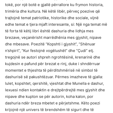
tokë, por një botë e gjallë përrallore ku frymon historia,
trimëria dhe kultura. Në këtë libër, përveç poezive që
trajtojnë temat patriotike, historike dhe sociale, vijnë
edhe temat e tjera mjaft interesante, si: Një nga temat më
të forta të këtij libri është dashuria dhe lidhja mes
brezave, veçanërisht marrëdhënia mes gjyshit, nipave
dhe mbesave. Poezitë “Kopshti i gjyshit”, “Shënuar
n’shpirt”, “Kur festojnë vogëlushët” dhe “Çudi” etj.
tregojnë se autori shpreh ngrohtësinë, krenarinë dhe
kujdesin e pafund për brezat e rinj, duke i shndërruar
momentet e thjeshta të përditshmërisë në simbol të
dashurisë së pakushtëzuar. Përmes imazheve të gjalla:
lulet, kopshtet, qershitë, vjeshtat dhe Munella e dashur,
lexuesi ndien kontaktin e drejtpërdrejtë mes gjyshit dhe
nipave dhe kupton se për autorin, koha kalon, por
dashuria ndër breza mbetet e përjetshme. Këto poezi
krijojnë një univers të brendshëm të sigurt dhe të