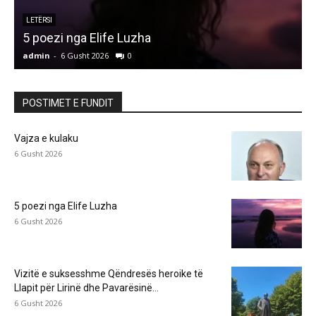
LETËRSI
5 poezi nga Elife Luzha
L
admin
-
6 Gusht 2026
0
a
POSTIMET E FUNDIT
Vajza e kulaku
6 Gusht 2026
5 poezi nga Elife Luzha
6 Gusht 2026
Vizitë e suksesshme Qëndresës heroike të
Llapit për Lirinë dhe Pavarësinë...
6 Gusht 2026