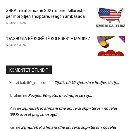
SHBA miratoi huanë 302 milionë dollarëshe
për mbrojtjen shqiptare, reagon ambasada...
6 Gusht 2026
“DASHURIA NË KOHË TË KOLERËS” – MARKEZ
6 Gusht 2026
KOMENTET E FUNDIT
Zijait, në 90-vjetorin e lindjes së tij…
Xhavit.kabili@gmai.com
në
Razijes, 90-vjetorin e lindjes së saj…
Ibrahim
në
Zejnullah Rrahmani dhe universi shpirtëror i novelës
Mali
në
‘99 Rruzaret prej smaragdi
Zejnullah Rrahmani dhe universi shpirtëror i novelës
k.m
në