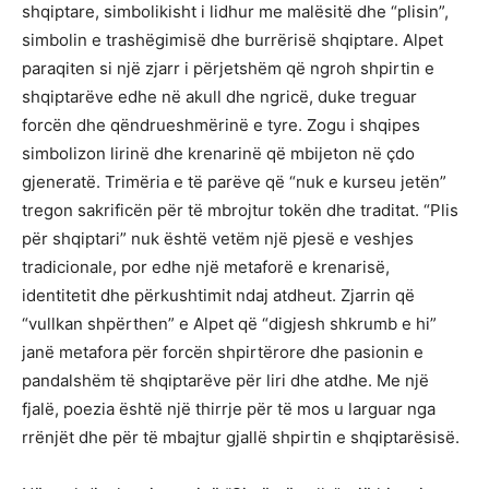
shqiptare, simbolikisht i lidhur me malësitë dhe “plisin”,
simbolin e trashëgimisë dhe burrërisë shqiptare. Alpet
paraqiten si një zjarr i përjetshëm që ngroh shpirtin e
shqiptarëve edhe në akull dhe ngricë, duke treguar
forcën dhe qëndrueshmërinë e tyre. Zogu i shqipes
simbolizon lirinë dhe krenarinë që mbijeton në çdo
gjeneratë. Trimëria e të parëve që “nuk e kurseu jetën”
tregon sakrificën për të mbrojtur tokën dhe traditat. “Plis
për shqiptari” nuk është vetëm një pjesë e veshjes
tradicionale, por edhe një metaforë e krenarisë,
identitetit dhe përkushtimit ndaj atdheut. Zjarrin që
“vullkan shpërthen” e Alpet që “digjesh shkrumb e hi”
janë metafora për forcën shpirtërore dhe pasionin e
pandalshëm të shqiptarëve për liri dhe atdhe. Me një
fjalë, poezia është një thirrje për të mos u larguar nga
rrënjët dhe për të mbajtur gjallë shpirtin e shqiptarësisë.