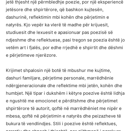
jetë thjesht një përmbledhje poezie, por një eksperiencë
jetësore dhe shpirtërore, që bashkon kujtesën,
dashurinë, reflektimin mbi kohën dhe përjetimin e
natyrës. Kjo vepër ka vlerë të madhe për krijuesit,
studiuesit dhe lexuesit e apasionuar pas poezisë së
ndjeshme dhe reflektuese, pasi tregon se poezia është jo
vetëm art i fjalës, por edhe rrjedhë e shpirtit dhe dëshmi
e përjetimeve njerëzore.
Krijimet shpalosin një botë të mbushur me kujtime,
dashuri familjare, përjetime personale, marrëdhënie
ndërgjeneracionale dhe reflektime mbi jetën, kohën dhe
humbjet. Një tipar i dukshëm i këtyre poezive është lidhja
e ngushtë me emocionet e përditshme dhe përjetimet
shpirtërore të autorit, qoftë në marrëdhëniet me nipër e
mbesa, qoftë në përjetimin e natyrës dhe peizazheve të
bukura të vendlindjes. Stili i poezive është reflektues,