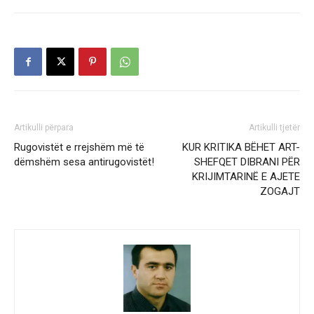
Artikulli përpara
Artikulli tjetër
Rugovistët e rrejshëm më të
KUR KRITIKA BËHET ART-
dëmshëm sesa antirugovistët!
SHEFQET DIBRANI PËR
KRIJIMTARINË E AJETE
ZOGAJT