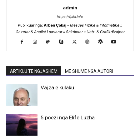
admin
https://fjala.info
Publikuar nga:
Arben Çokaj
-
Mësues Fizike & Informatike ::
Gazetar & Analist i pavarur :: Shkrimtar :: Ueb- & Grafikdizajner
ARTIKUJ TË NGJASHËM
MË SHUMË NGA AUTORI
Vajza e kulaku
5 poezi nga Elife Luzha