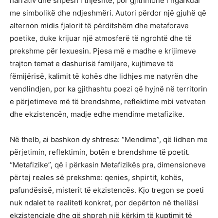
narrativ dhe shpesh i thjeshtë, por gjithmonë i ngarkuar
me simbolikë dhe ndjeshmëri. Autori përdor një gjuhë që
alternon midis fjalorit të përditshëm dhe metaforave
poetike, duke krijuar një atmosferë të ngrohtë dhe të
prekshme për lexuesin. Pjesa më e madhe e krijimeve
trajton temat e dashurisë familjare, kujtimeve të
fëmijërisë, kalimit të kohës dhe lidhjes me natyrën dhe
vendlindjen, por ka gjithashtu poezi që hyjnë në territorin
e përjetimeve më të brendshme, reflektime mbi vetveten
dhe ekzistencën, madje edhe mendime metafizike.
Në thelb, ai bashkon dy shtresa: “Mendime”, që lidhen me
përjetimin, reflektimin, botën e brendshme të poetit.
“Metafizike”, që i përkasin Metafizikës pra, dimensioneve
përtej reales së prekshme: qenies, shpirtit, kohës,
pafundësisë, misterit të ekzistencës. Kjo tregon se poeti
nuk ndalet te realiteti konkret, por depërton në thellësi
ekzistenciale dhe që shpreh një kërkim të kuptimit të