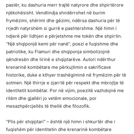
pastër, ku dashuria merr trajtë natyrore dhe shpirtërore
njëkohësisht. Vendlindja shndërrohet në burim
frymëzimi, shërimi dhe gëzimi, ndërsa dashuria për të
rrjedh natyrshëm si gurrë e pashtershme. Një himn i
ndjerë për lidhjen e përjetshme me tokën dhe shpirtin.
“Një shqiponjë kemi për nanë”, poezi e fuqishme dhe
patriotike, ku Flamuri dhe shqiponja simbolizojnë
qëndresën dhe lirinë e shqiptarëve. Autori ndërthur
krenarinë kombëtare me përkujtimin e sakrificave
historike, duke e kthyer trashëgiminë në frymëzim për të
sotmen. Një thirrje e zjarrtë për respekt dhe mbrojtje të
identitetit kombëtar. Por në vijim, poezitë vazhdojnë me
ritëm dhe gjallëri jo vetëm emocionale, por
mesazhpërcjellës të thellë dhe filozofik.
“Plis për shqiptari” – është një himn i shkurtër dhe i
fuqishëm për identitetin dhe krenarinë kombëtare