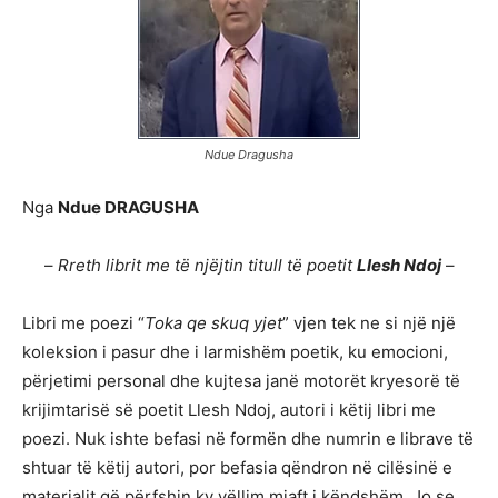
Ndue Dragusha
Nga
Ndue DRAGUSHA
–
Rreth librit me të njëjtin titull të poetit
Llesh Ndoj
–
Libri me poezi “
Toka qe skuq yjet
” vjen tek ne si një një
koleksion i pasur dhe i larmishëm poetik, ku emocioni,
përjetimi personal dhe kujtesa janë motorët kryesorë të
krijimtarisë së poetit Llesh Ndoj, autori i këtij libri me
poezi. Nuk ishte befasi në formën dhe numrin e librave të
shtuar të këtij autori, por befasia qëndron në cilësinë e
materialit që përfshin ky vëllim mjaft i këndshëm. Jo se