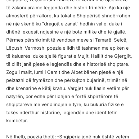
të zakonuara me legjenda dhe histori trimërie. Ajo ka një
atmosferë përrallore, ku tokat e Shqipërisë shndërrohen
në një skenë ku “dragojt e zanat” hedhin valle, duke i
dhënë lexuesit ndjesinë e një bote mitike dhe të gjallë.
Përmes përshkrimit të vendbanimeve si Tamarë, Selcë,
Lëpush, Vermosh, poezia e lidh të tashmen me epikën e
të kaluarës, duke sjellë figurat e Mujit, Halilit dhe Gjergjit,
të cilët janë pjesë e legjendës dhe e historisë shqiptare.
Zogu i malit, lumi i Cemit dhe Alpet bëhen pjesë e një
peizazhi që frymëzon dhe përkujton bujarinë, trimërinë
dhe krenarinë e këtij krahu. Vargjet nuk flasin vetëm për
natyrën, por edhe për lidhjen e fortë shpirtërore të
shqiptarëve me vendlindjen e tyre, ku bukuria fizike e
tokës ndërthur historinë, legjendën dhe identitetin
kombëtar.
Në thelb, poezia thotë: -Shqipëria jonë nuk është vetëm