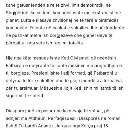
kanë gatuar lëndën e re të zhvillimit demokratik, në
Shqipërinë, ku sistemi komunist ishte me ekstremisti në
planet. Lufta e klasave zhvillohej në të tërë e piramidës
komuniste. Fillonte në bankat e shkollës dhe përfundonte
në pushkatimet e ish borgjezeve dhe gjeneralëve të
përgatitur nga vete ish regjimi totalita.
Një nga këta mësues ishte Keti Gjylameti që nxënësin
Fatbardh e detyronte të lidhte mësimin me prejardhjen e
tij borgjeze. Presioni ishte i atij formati, që Fatbardhi u
detyrua te lërë shkollën dhe të gjejë mundësi alternativa,
për t’u arsimuar. Mësuesit e llojit Keti ishin militantë të ish
sigurimit të shtetit.
Diaspora jonë ka pasur dhe ka nevojë të shtuar, për
lidhjen me Atdheun. Përfaqësuesi i Diasporës në roman
është Fatbardh Ananezi, larguar nga Korça prej 15