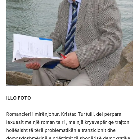
ILLO FOTO
Romancieri i mirënjohur, Kristaq Turtulli, del përpara
lexuesit me një roman te ri , me një kryevepër që trajton
hollësisht të tërë problematikën e tranzicionit dhe
domosdoshmërinë e ndërtimit të shoqërisë demokratike ,