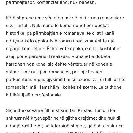
përmbajtësor. Romancier lind, nuk bëhesh.
Këtë shpresë na e vërteton më së miri rruga romanciere
e z. Turtulli. Nuk mund të komentohet për epokat
historike, pa përmbajtjen e romaneve, të cilat i kanë
ndriçuar këto epoka. Një roman i realizuar është një
ngjarje kombëtare. Është vetë epoka, e cila i kushtohet
asaj, por e përsëris: I realizuar. Romanet e dobëta
harrohen nga koha, siç është vërtetuar në kohën e
sotme. Unë nuk jam romancier, por një lexues i
përkushtuar. Sipas gjykimit tim si lexues, z. Turtulli është
romancieri më i famshëm i kohës së sotme. Le ta thonë
kritikët fjalën profesionalë.
Siç e theksova në fillim shkrimtari Kristaq Turtulli ka
shkruar një kryevepër në të gjitha drejtimet dhe nuk di
ndonjë rast tjetër, në letërsinë shqipe, që është shkruar