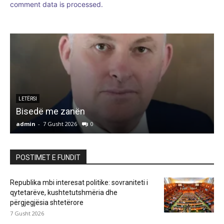
comment data is processed.
LETËRSI
Bisedë me zanën
admin
-
7 Gusht 2026
0
a
POSTIMET E FUNDIT
Republika mbi interesat politike: sovraniteti i
qytetarëve, kushtetutshmëria dhe
përgjegjësia shtetërore
7 Gusht 2026