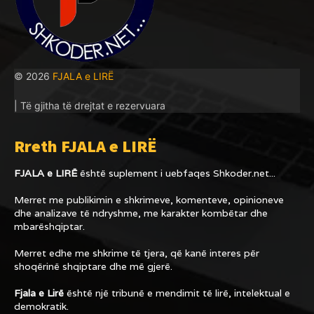
© 2026
FJALA e LIRË
| Të gjitha të drejtat e rezervuara
Rreth FJALA e LIRË
FJALA e LIRË
është suplement i uebfaqes
Shkoder.net...
Merret me publikimin e shkrimeve, komenteve, opinioneve
dhe analizave të ndryshme, me karakter kombëtar dhe
mbarëshqiptar.
Merret edhe me shkrime të tjera, që kanë interes për
shoqërinë shqiptare dhe më gjerë.
Fjala e Lirë
është një tribunë e mendimit të lirë, intelektual e
demokratik.