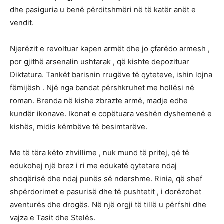
dhe pasiguria u benë përditshmëri në të katër anët e
vendit.
Njerëzit e revoltuar kapen armët dhe jo çfarëdo armesh ,
por gjithë arsenalin ushtarak , që kishte depozituar
Diktatura. Tankët barisnin rrugëve të qyteteve, ishin lojna
fëmijësh . Një nga bandat përshkruhet me hollësi në
roman. Brenda në kishe zbrazte armë, madje edhe
kundër ikonave. Ikonat e copëtuara veshën dyshemenë e
kishës, midis këmbëve të besimtarëve.
Me të tëra këto zhvillime , nuk mund të pritej, që të
edukohej një brez i ri me edukatë qytetare ndaj
shoqërisë dhe ndaj punës së ndershme. Rinia, që shef
shpërdorimet e pasurisë dhe të pushtetit , i dorëzohet
aventurës dhe drogës. Në një orgji të tillë u përfshi dhe
vajza e Tasit dhe Stelës.