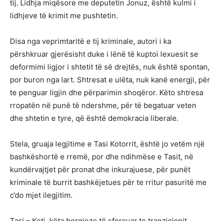
tij. Lidhja miqësore me deputetin Jonuz, është kulmi i
lidhjeve të krimit me pushtetin.
Disa nga veprimtaritë e tij kriminale, autori i ka
përshkruar gjerësisht duke i lënë të kuptoi lexuesit se
deformimi ligjor i shtetit të së drejtës, nuk është spontan,
por buron nga lart. Shtresat e ulëta, nuk kanë energji, për
te penguar ligjin dhe përparimin shoqëror. Këto shtresa
rropatën në punë të ndershme, për të begatuar veten
dhe shtetin e tyre, që është demokracia liberale.
Stela, gruaja legjitime e Tasi Kotorrit, është jo vetëm një
bashkëshortë e rremë, por dhe ndihmëse e Tasit, në
kundërvajtjet për pronat dhe inkurajuese, për punët
kriminale të burrit bashkëjetues për te rritur pasuritë me
c’do mjet ilegjitim.
Tasi – Keti, këta borgjeze të sforcuar te tranzicionit