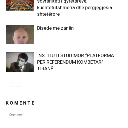
sovraniteti i qytetarëve,
kushtetutshmëria dhe përgjegjësia
shtetërore
Bisedë me zanën
INSTITUTI STUDIMOR “PLATFORMA
PËR REFERENDUM KOMBËTAR” –
TIRANË
K O M E N T E