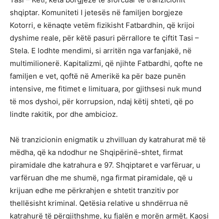
shqiptar. Komuniteti I jetesës në familjen borgjeze
Kotorri, e kënaqte vetëm fizikisht Fatbardhin, që krijoi
dyshime reale, për këtë pasuri përrallore te çiftit Tasi –
Stela. E lodhte mendimi, si arritën nga varfanjakë, në
multimilionerë. Kapitalizmi, që njihte Fatbardhi, qofte ne
familjen e vet, qoftë në Amerikë ka për baze punën
intensive, me fitimet e limituara, por gjithsesi nuk mund
të mos dyshoi, për korrupsion, ndaj këtij shteti, që po
lindte rakitik, por dhe ambicioz.
Në tranzicionin enigmatik u zhvilluan dy katrahurat më të
mëdha, që ka ndodhur ne Shqipërinë-shtet, firmat
piramidale dhe katrahura e 97. Shqiptaret e varfëruar, u
varfëruan dhe me shumë, nga firmat piramidale, që u
krijuan edhe me përkrahjen e shtetit tranzitiv por
thellësisht kriminal. Qetësia relative u shndërrua në
katrahurë të përgjithshme, ku fjalën e morën armët. Kaosi