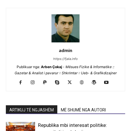
admin
https://fjala.info
Publikuar nga:
Arben Çokaj
-
Mësues Fizike & Informatike ::
Gazetar & Analist i pavarur :: Shkrimtar :: Ueb- & Grafikdizajner
ARTIKUJ TË NGJASHËM
MË SHUMË NGA AUTORI
Republika mbi interesat politike: