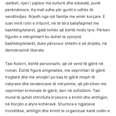
vjetësh, njeri i pajisur me kulturë dhe edukatë, punë
perëndimore. Ka mall edhe për gurët e udhës të
vendlindjes. Rrjedh nga një familje me emër korçare. E
luan mirë rolin e tribunit, në të tëra ballafaqimet me
bashkëqytetaret, gjatë kohës që është midis tyre. Përben
figurën e mërgimtarit ku duhet te synojnë
bashkëqytetarët, duke përsosur shtetin e së drejtës, në
demokracinë liberale.
Tasi Kotorri, është personazhi, që zë vend të gjërë në
roman. Është figurë enigmatike, me veprimtari të gjërë
tregtarë dhe me shoqëri po kaq te gjërë miqsh të
natyrave dhe tendencave të ndryshme, që përzihen me
veprimtari kriminale të gjërë, deri në sofistikim. Tasi
mund të quhet shtrofulla kryesore e krimit dhe antiligjor,
në Korçën e atyre kohëravë. Shumica e ngjarjeve
tronditëse, antiligjit dhe krimit te organizuar kanë vulën e