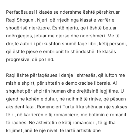
Përfaqësuesi i klasës se ndershme është përshkruar
Raqi Shoguni. Njeri, që rrjedh nga klasat e varfër e
shoqërisë njerëzore. Është njeriu, që i është betuar
ndërgjegjes, jetuar me djerse dhe ndershmëri. Me të
drejtë autori i përkushton shumë faqe libri, këtij personi,
që është pjesë e embrionit te shëndoshë, të klasës
progresive, që po lind.
Raqi është përfaqësues i denje i shtresës, që lufton me
mish e shpirt, për shtetin e demokracisë liberale. Ai
shquhet për shpirtin human dhe drejtësinë legjitime. U
gjend në kohën e duhur, në ndihmë të rinjve, që pësuan
aksident fatal. Romancieri Turtulli ka shënuar një sukses
të ri, në karrierën e tij romanciere, me botimin e romanit
të radhës. Në aktivitetin e këtij romancieri, të gjitha
krijimet janë të një niveli të lartë artistik dhe