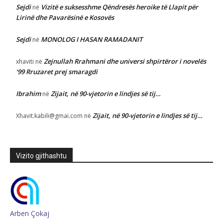
Sejdi
Vizitë e suksesshme Qëndresës heroike të Llapit për
në
Lirinë dhe Pavarësinë e Kosovës
Sejdi
MONOLOG I HASAN RAMADANIT
në
Zejnullah Rrahmani dhe universi shpirtëror i novelës
xhaviti
në
‘99 Rruzaret prej smaragdi
Ibrahim
Zijait, në 90-vjetorin e lindjes së tij…
në
Zijait, në 90-vjetorin e lindjes së tij…
Xhavit.kabili@gmai.com
në
Vizito gjithashtu
Arben Çokaj