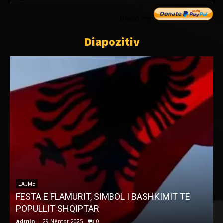
Dhuro me
Diapozitiv
LAJME
FESTA E FLAMURIT, SIMBOL I BASHKIMIT TË
POPULLIT SHQIPTAR
admin
-
29 Nëntor 2025
0
a