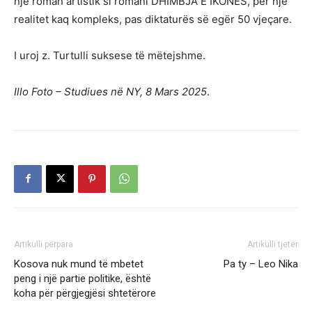
një roman artistik si romani DHIMBJA E IKONËS, për një
realitet kaq kompleks, pas diktaturës së egër 50 vjeçare.
I uroj z. Turtulli suksese të mëtejshme.
Illo Foto – Studiues në NY, 8 Mars 2025
.
Artikulli përpara
Artikulli tjetër
Kosova nuk mund të mbetet
Pa ty – Leo Nika
peng i një partie politike, është
koha për përgjegjësi shtetërore