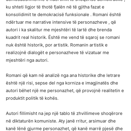
ku shteti ligjor të thotë fjalën në të gjitha fazat e
konsolidimit te demokracisë funksionale . Romani është
ndërtuar me narrative intensive të personazheve , që
autori i ka skalitur me mjeshtëri të lartë dhe brenda
kuadrit real historik. Është me vend të sqaroj se romani
nuk është historik, por artistik. Romanin artistik e
realizojnë dialogët e personazheve të vizatuar me
mjeshtëri nga autori.
Romani që kam në analizë nga ana historike dhe letrare
është një risi, sepse del nga korniza e imagjinatës dhe
autori bëhet një me personazhet, që provojnë realitetin e
produktit politik të kohës.
Autori fillimisht na jep një tablo të zhvillimeve shoqërore
në diktaturën komuniste. Aty janë rritur, arsimuar dhe
kanë lënë gjurme personazhet, që kanë marrë pjesë dhe