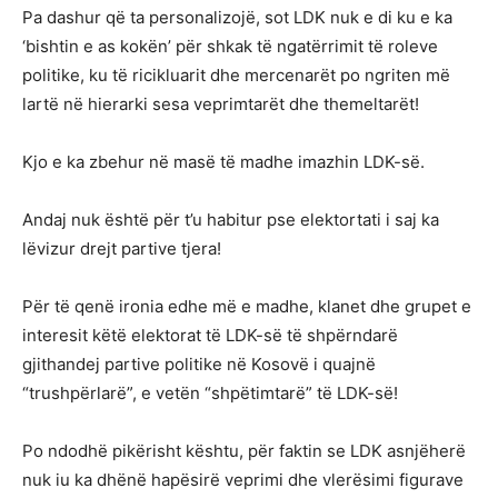
Pa dashur që ta personalizojë, sot LDK nuk e di ku e ka
‘bishtin e as kokën’ për shkak të ngatërrimit të roleve
politike, ku të ricikluarit dhe mercenarët po ngriten më
lartë në hierarki sesa veprimtarët dhe themeltarët!
Kjo e ka zbehur në masë të madhe imazhin LDK-së.
Andaj nuk është për t’u habitur pse elektortati i saj ka
lëvizur drejt partive tjera!
Për të qenë ironia edhe më e madhe, klanet dhe grupet e
interesit këtë elektorat të LDK-së të shpërndarë
gjithandej partive politike në Kosovë i quajnë
“trushpërlarë”, e vetën “shpëtimtarë” të LDK-së!
Po ndodhë pikërisht kështu, për faktin se LDK asnjëherë
nuk iu ka dhënë hapësirë veprimi dhe vlerësimi figurave