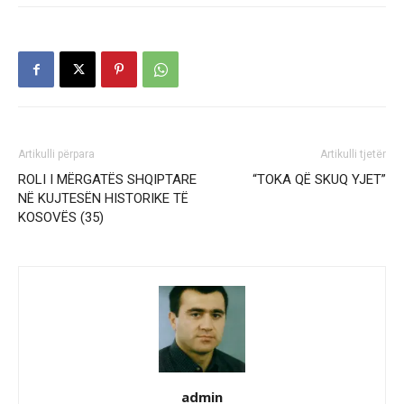
Artikulli përpara
Artikulli tjetër
ROLI I MËRGATËS SHQIPTARE
“TOKA QË SKUQ YJET”
NË KUJTESËN HISTORIKE TË
KOSOVËS (35)
admin