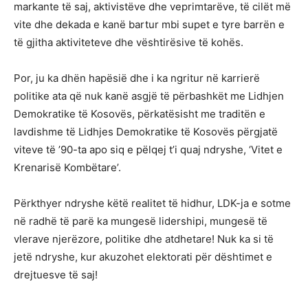
markante të saj, aktivistëve dhe veprimtarëve, të cilët më
vite dhe dekada e kanë bartur mbi supet e tyre barrën e
të gjitha aktiviteteve dhe vështirësive të kohës.
Por, ju ka dhën hapësië dhe i ka ngritur në karrierë
politike ata që nuk kanë asgjë të përbashkët me Lidhjen
Demokratike të Kosovës, përkatësisht me traditën e
lavdishme të Lidhjes Demokratike të Kosovës përgjatë
viteve të ’90-ta apo siq e pëlqej t’i quaj ndryshe, ‘Vitet e
Krenarisë Kombëtare’.
Përkthyer ndryshe këtë realitet të hidhur, LDK-ja e sotme
në radhë të parë ka mungesë lidershipi, mungesë të
vlerave njerëzore, politike dhe atdhetare! Nuk ka si të
jetë ndryshe, kur akuzohet elektorati për dështimet e
drejtuesve të saj!