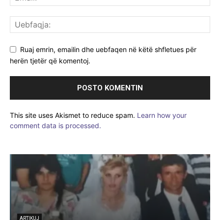
Ruaj emrin, emailin dhe uebfaqen në këtë shfletues për
herën tjetër që komentoj.
This site uses Akismet to reduce spam.
Learn how your
comment data is processed.
K
ARTIKUJ