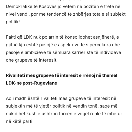
Demokratike të Kosovës jo vetëm në pozitën e tretë në
nivel vendi, por me tendencë të zhbërjes totale si subjekt
politik!
Fakti që LDK nuk po arrin të konsolidohet asnjëherë, e
gjithë kjo është pasojë e aspekteve të sipërcekura dhe
pasojë e ambicieve të sëmuara karrieriste të individëve
dhe grupeve të interesit.
Rivaliteti mes grupeve të interesit e rrënoj në themel
LDK-në post-Rugoviane
Aq i madh është rivaliteti mes grupeve të interesit në
subjektin më të vjetër politik në vendin tonë, saqë më
nuk dihet kush e ushtron forcën e vogël reale të mbetur
në këtë parti!