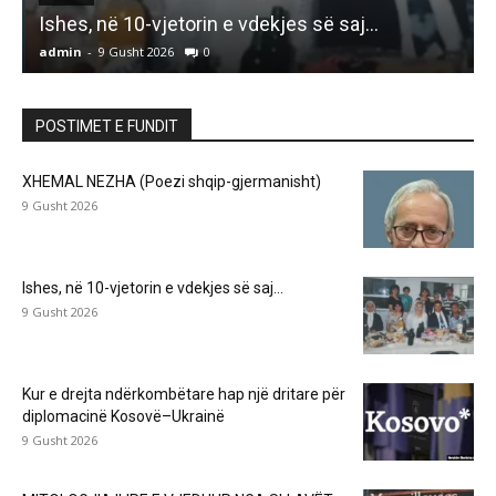
Ishes, në 10-vjetorin e vdekjes së saj…
admin
-
9 Gusht 2026
0
a
POSTIMET E FUNDIT
XHEMAL NEZHA (Poezi shqip-gjermanisht)
9 Gusht 2026
Ishes, në 10-vjetorin e vdekjes së saj…
9 Gusht 2026
Kur e drejta ndërkombëtare hap një dritare për
diplomacinë Kosovë–Ukrainë
9 Gusht 2026