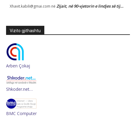
Zijait, në 90-vjetorin e lindjes së tij…
Xhavit.kabili@gmai.com
në
Vizito gjithashtu
Arben Çokaj
Shkoder.net…
BMC Computer