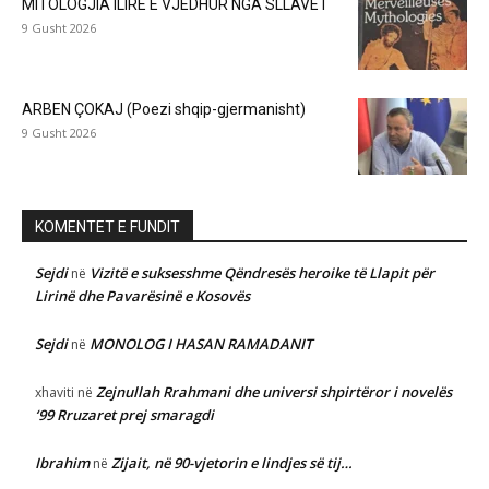
MITOLOGJIA ILIRE E VJEDHUR NGA SLLAVËT
9 Gusht 2026
ARBEN ÇOKAJ (Poezi shqip-gjermanisht)
9 Gusht 2026
KOMENTET E FUNDIT
Sejdi
Vizitë e suksesshme Qëndresës heroike të Llapit për
në
Lirinë dhe Pavarësinë e Kosovës
Sejdi
MONOLOG I HASAN RAMADANIT
në
Zejnullah Rrahmani dhe universi shpirtëror i novelës
xhaviti
në
‘99 Rruzaret prej smaragdi
Ibrahim
Zijait, në 90-vjetorin e lindjes së tij…
në