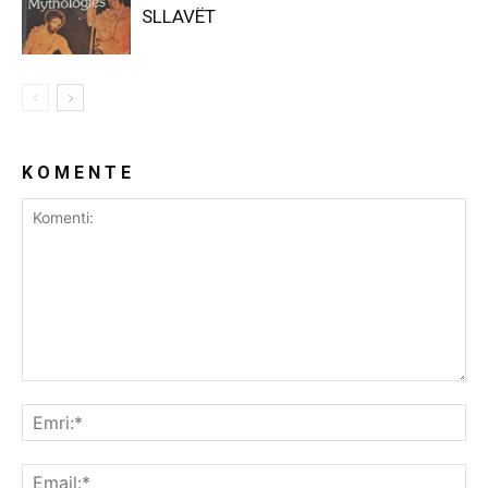
SLLAVËT
K O M E N T E