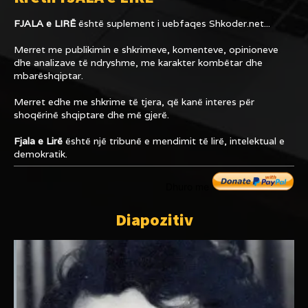
FJALA e LIRË
është suplement i uebfaqes
Shkoder.net...
Merret me publikimin e shkrimeve, komenteve, opinioneve
dhe analizave të ndryshme, me karakter kombëtar dhe
mbarëshqiptar.
Merret edhe me shkrime të tjera, që kanë interes për
shoqërinë shqiptare dhe më gjerë.
Fjala e Lirë
është një tribunë e mendimit të lirë, intelektual e
demokratik.
Dhuro me
Diapozitiv