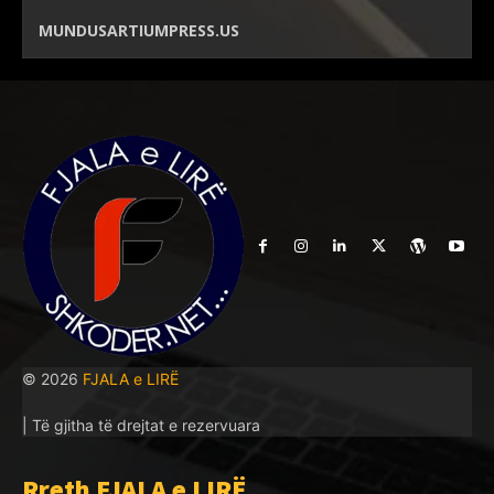
MUNDUSARTIUMPRESS.US
© 2026
FJALA e LIRË
| Të gjitha të drejtat e rezervuara
Rreth FJALA e LIRË