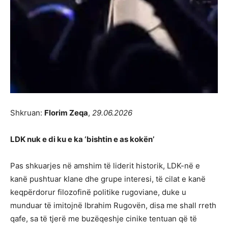
Shkruan:
Florim Zeqa
,
29.06.2026
LDK nuk e di ku e ka ‘bishtin e as kokën’
Pas shkuarjes në amshim të liderit historik, LDK-në e
kanë pushtuar klane dhe grupe interesi, të cilat e kanë
keqpërdorur filozofinë politike rugoviane, duke u
munduar të imitojnë Ibrahim Rugovën, disa me shall rreth
qafe, sa të tjerë me buzëqeshje cinike tentuan që të