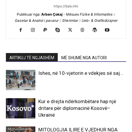
https://fjala.info
Publikuar nga:
Arben Çokaj
-
Mësues Fizike & Informatike ::
Gazetar & Analist i pavarur :: Shkrimtar :: Ueb- & Grafikdizajner
ARTIKUJ TË NGJASHËM
MË SHUMË NGA AUTORI
Ishes, në 10-vjetorin e vdekjes së saj…
Kur e drejta ndërkombëtare hap një
dritare për diplomacinë Kosovë–
Ukrainë
MITOLOGJIA ILIRE E VJEDHUR NGA