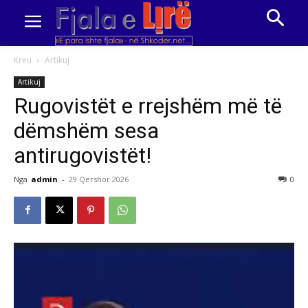
Kreu
Artikuj
Artikuj
Rugovistët e rrejshëm më të
dëmshëm sesa
antirugovistët!
Nga
admin
-
29 Qershor 2026
0