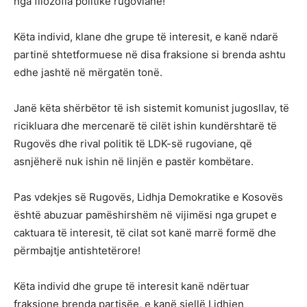
nga filozofia politike rugoviane!
Këta individ, klane dhe grupe të interesit, e kanë ndarë
partinë shtetformuese në disa fraksione si brenda ashtu
edhe jashtë në mërgatën tonë.
Janë këta shërbëtor të ish sistemit komunist jugosllav, të
ricikluara dhe mercenarë të cilët ishin kundërshtarë të
Rugovës dhe rival politik të LDK-së rugoviane, që
asnjëherë nuk ishin në linjën e pastër kombëtare.
Pas vdekjes së Rugovës, Lidhja Demokratike e Kosovës
është abuzuar pamëshirshëm në vijimësi nga grupet e
caktuara të interesit, të cilat sot kanë marrë formë dhe
përmbajtje antishtetërore!
Këta individ dhe grupe të interesit kanë ndërtuar
fraksione brenda partisëe, e kanë sjellë Lidhjen