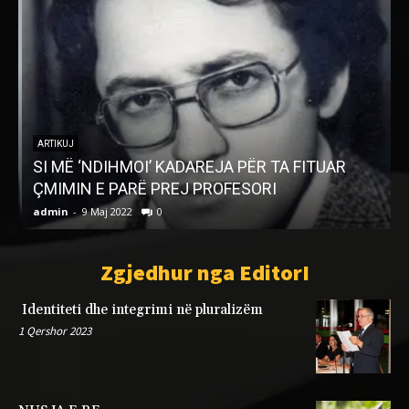
ARTIKUJ
SI MË ‘NDIHMOI’ KADAREJA PËR TA FITUAR
ÇMIMIN E PARË PREJ PROFESORI
admin
-
9 Maj 2022
0
a
Zgjedhur nga EditorI
Identiteti dhe integrimi në pluralizëm
1 Qershor 2023