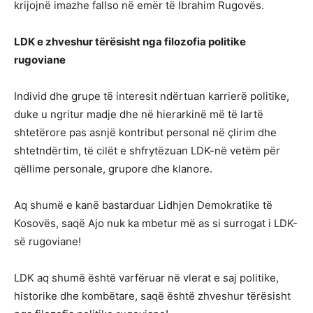
krijojnë imazhe fallso në emër të Ibrahim Rugovës.
LDK e zhveshur tërësisht nga filozofia politike
rugoviane
Individ dhe grupe të interesit ndërtuan karrierë politike,
duke u ngritur madje dhe në hierarkinë më të lartë
shtetërore pas asnjë kontribut personal në çlirim dhe
shtetndërtim, të cilët e shfrytëzuan LDK-në vetëm për
qëllime personale, grupore dhe klanore.
Aq shumë e kanë bastarduar Lidhjen Demokratike të
Kosovës, saqë Ajo nuk ka mbetur më as si surrogat i LDK-
së rugoviane!
LDK aq shumë është varfëruar në vlerat e saj politike,
historike dhe kombëtare, saqë është zhveshur tërësisht