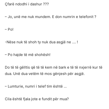
Çfarë ndodhi i dashur ???
– Jo, unë me nuk mundem. E don numrin e telefonit ?
– Po!
-Nëse nuk të shoh ty nuk dua asgjë ne …. !
– Po hajde të më shohësh!
Do të të gëlltis që të të kem në bark e të të nxjerrë kur të
dua. Unë dua vetëm të mos gënjesh për asgjë.
– Lumturie, numri i telef tim është …
Cila është fjala jote e fundit për mua?