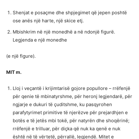
Shenjat e posaçme dhe shpjegimet që jepen poshtë
ose anës një harte, një skice etj.
Mbishkrim në një monedhë a në ndonjë figurë.
Legjenda e një monedhe
(e një figure).
MIT m.
Lloj i veçantë i krijimtarisë gojore popullore – rrëfenjë
për qenie të mbinatyrshme, për heronj legjendarë, për
ngjarje e dukuri të çuditshme, ku pasqyrohen
parafytyrimet primitive të njerëzve për prejardhjen e
botës e të jetës mbi tokë, për natyrën dhe shoqërinë;
rrëfenjë e trilluar, për diçka që nuk ka qenë e nuk
është në të vërtetë, përrallë, legjendë. Mitet e