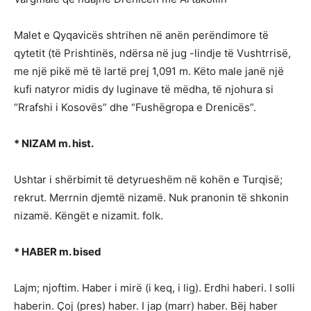
Malet e Qyqavicës shtrihen në anën perëndimore të
qytetit (të Prishtinës, ndërsa në jug -lindje të Vushtrrisë,
me një pikë më të lartë prej 1,091 m. Këto male janë një
kufi natyror midis dy luginave të mëdha, të njohura si
“Rrafshi i Kosovës” dhe “Fushëgropa e Drenicës”.
* NIZAM m. hist.
Ushtar i shërbimit të detyrueshëm në kohën e Turqisë;
rekrut. Merrnin djemtë nizamë. Nuk pranonin të shkonin
nizamë. Këngët e nizamit. folk.
* HABER m. bised
Lajm; njoftim. Haber i mirë (i keq, i lig). Erdhi haberi. I solli
haberin. Çoj (pres) haber. I jap (marr) haber. Bëj haber