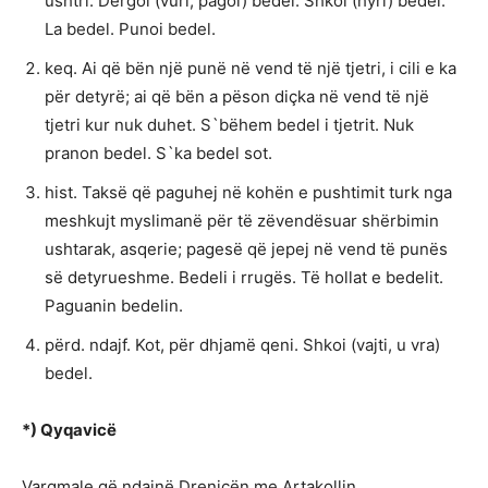
ushtri. Dërgoi (vuri, pagoi) bedel. Shkoi (hyri) bedel.
La bedel. Punoi bedel.
keq. Ai që bën një punë në vend të një tjetri, i cili e ka
për detyrë; ai që bën a pëson diçka në vend të një
tjetri kur nuk duhet. S`bëhem bedel i tjetrit. Nuk
pranon bedel. S`ka bedel sot.
hist. Taksë që paguhej në kohën e pushtimit turk nga
meshkujt myslimanë për të zëvendësuar shërbimin
ushtarak, asqerie; pagesë që jepej në vend të punës
së detyrueshme. Bedeli i rrugës. Të hollat e bedelit.
Paguanin bedelin.
përd. ndajf. Kot, për dhjamë qeni. Shkoi (vajti, u vra)
bedel.
*) Qyqavicë
Vargmale që ndajnë Drenicën me Artakollin