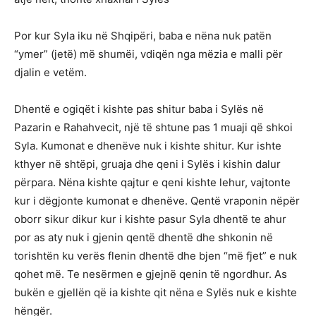
Por kur Syla iku në Shqipëri, baba e nëna nuk patën
“ymer” (jetë) më shumëi, vdiqën nga mëzia e malli për
djalin e vetëm.
Dhentë e ogiqët i kishte pas shitur baba i Sylës në
Pazarin e Rahahvecit, një të shtune pas 1 muaji që shkoi
Syla. Kumonat e dhenëve nuk i kishte shitur. Kur ishte
kthyer në shtëpi, gruaja dhe qeni i Sylës i kishin dalur
përpara. Nëna kishte qajtur e qeni kishte lehur, vajtonte
kur i dëgjonte kumonat e dhenëve. Qentë vraponin nëpër
oborr sikur dikur kur i kishte pasur Syla dhentë te ahur
por as aty nuk i gjenin qentë dhentë dhe shkonin në
torishtën ku verës flenin dhentë dhe bjen “më fjet” e nuk
qohet më. Te nesërmen e gjejnë qenin të ngordhur. As
bukën e gjellën që ia kishte qit nëna e Sylës nuk e kishte
hëngër.