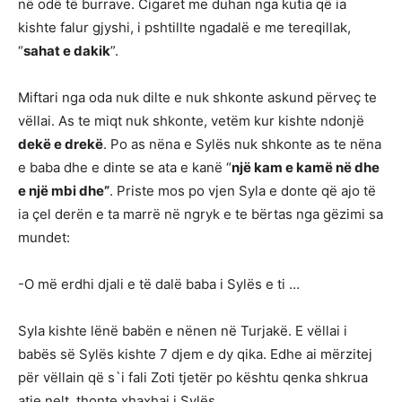
në odë të burrave. Cigaret me duhan nga kutia që ia
kishte falur gjyshi, i pshtillte ngadalë e me tereqillak,
“
sahat e dakik
”.
Miftari nga oda nuk dilte e nuk shkonte askund përveç te
vëllai. As te miqt nuk shkonte, vetëm kur kishte ndonjë
dekë e drekë
. Po as nëna e Sylës nuk shkonte as te nëna
e baba dhe e dinte se ata e kanë “
një kam e kamë në dhe
e një mbi dhe”
. Priste mos po vjen Syla e donte që ajo të
ia çel derën e ta marrë në ngryk e te bërtas nga gëzimi sa
mundet:
-O më erdhi djali e të dalë baba i Sylës e ti …
Syla kishte lënë babën e nënen në Turjakë. E vëllai i
babës së Sylës kishte 7 djem e dy qika. Edhe ai mërzitej
për vëllain që s`i fali Zoti tjetër po kështu qenka shkrua
atje nelt, thonte xhaxhai i Sylës