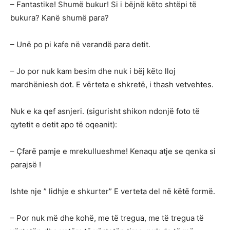
– Fantastike! Shumë bukur! Si i bëjnë këto shtëpi të
bukura? Kanë shumë para?
– Unë po pi kafe në verandë para detit.
– Jo por nuk kam besim dhe nuk i bëj këto lloj
mardhëniesh dot. E vërteta e shkretë, i thash vetvehtes.
Nuk e ka qef asnjeri. (sigurisht shikon ndonjë foto të
qytetit e detit apo të oqeanit):
– Çfarë pamje e mrekullueshme! Kenaqu atje se qenka si
parajsë !
Ishte nje ” lidhje e shkurter” E verteta del në këtë formë.
– Por nuk më dhe kohë, me të tregua, me të tregua të