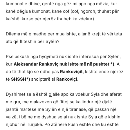
kumonat e dhive, qentë nga gëzimi apo nga mëzia, kur i
kanë dëgjua kumonat, kanë cof (cof, ngordh, thuhet për
kafshë, kurse për njerëz thuhet: ka vdekur).
Dilema më e madhe për mua ishte, a janë krejt të vërteta
ato që fliteshin për Sylën?
Pse askush nga hyqymeti nuk ishte interesua për Sylën,
kur
Aleksandar Rankoviç nuk ishte më në pushtet *)
. A
do të thot kjo se edhe pas
Rankoviçit
, kishte ende njerëz
të
SHSSH*)
shqiptarë si
Rankoviçi.
Dyshimet se a është gjallë apo ka vdekur Syla dhe aferat
me gra, me malazezen që flitej se ka lindur një djalë
jashtë martese me Sylën e një tiranase, që paskan një
vajzë, i bëjnë me dyshua se ai nuk ishte Syla që e kishin
njohur në Turjakë. Po atëherë kush është dhe ku është