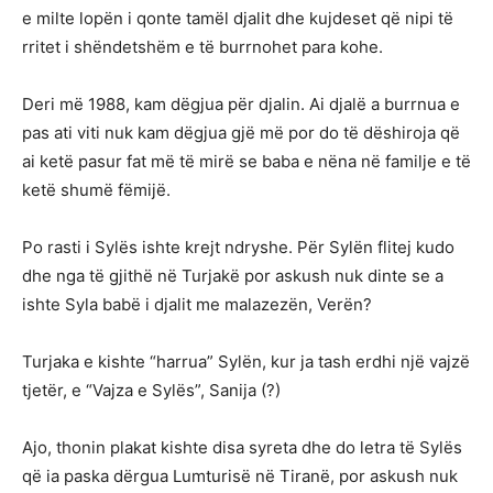
e milte lopën i qonte tamël djalit dhe kujdeset që nipi të
rritet i shëndetshëm e të burrnohet para kohe.
Deri më 1988, kam dëgjua për djalin. Ai djalë a burrnua e
pas ati viti nuk kam dëgjua gjë më por do të dëshiroja që
ai ketë pasur fat më të mirë se baba e nëna në familje e të
ketë shumë fëmijë.
Po rasti i Sylës ishte krejt ndryshe. Për Sylën flitej kudo
dhe nga të gjithë në Turjakë por askush nuk dinte se a
ishte Syla babë i djalit me malazezën, Verën?
Turjaka e kishte “harrua” Sylën, kur ja tash erdhi një vajzë
tjetër, e “Vajza e Sylës”, Sanija (?)
Ajo, thonin plakat kishte disa syreta dhe do letra të Sylës
që ia paska dërgua Lumturisë në Tiranë, por askush nuk