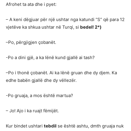
Afrohet ta ata dhe i pyet:
– A keni dëgjuar për një ushtar nga katundi “S” që para 12
vjetëve ka shkua ushtar në Turqi, si
bedel! 2*)
–Po, përgjigjen çobanët.
-Po a dini gjë, a ka lënë kund gjallë ai tash?
–Po i thonë çobanët. Ai ka lënë gruan dhe dy djem. Ka
edhe babën gjallë dhe dy vëllezër.
-Po gruaja, a mos është martua?
– Jo! Ajo i ka ruajt fëmijët.
Kur bindet ushtari
tebdil
se është ashtu, dmth gruaja nuk