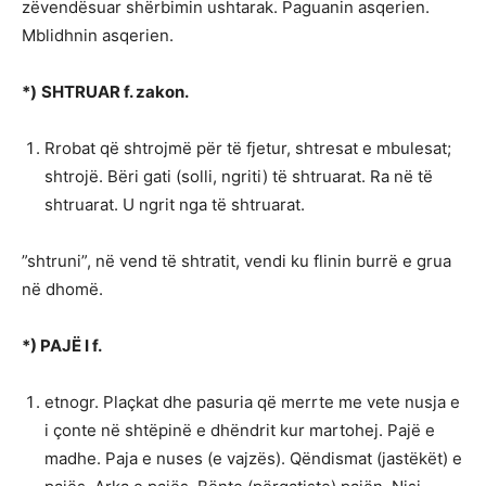
zëvendësuar shërbimin ushtarak. Paguanin asqerien.
Mblidhnin asqerien.
*)
SHTRUAR f. zakon.
Rrobat që shtrojmë për të fjetur, shtresat e mbulesat;
shtrojë. Bëri gati (solli, ngriti) të shtruarat. Ra në të
shtruarat. U ngrit nga të shtruarat.
”shtruni”, në vend të shtratit, vendi ku flinin burrë e grua
në dhomë.
*) PAJË I f.
etnogr. Plaçkat dhe pasuria që merrte me vete nusja e
i çonte në shtëpinë e dhëndrit kur martohej. Pajë e
madhe. Paja e nuses (e vajzës). Qëndismat (jastëkët) e