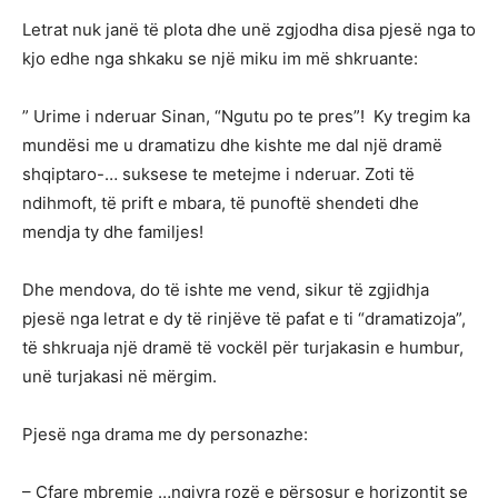
Letrat nuk janë të plota dhe unë zgjodha disa pjesë nga to
kjo edhe nga shkaku se një miku im më shkruante:
” Urime i nderuar Sinan, “Ngutu po te pres”! Ky tregim ka
mundësi me u dramatizu dhe kishte me dal një dramë
shqiptaro-… suksese te metejme i nderuar. Zoti të
ndihmoft, të prift e mbara, të punoftë shendeti dhe
mendja ty dhe familjes!
Dhe mendova, do të ishte me vend, sikur të zgjidhja
pjesë nga letrat e dy të rinjëve të pafat e ti “dramatizoja”,
të shkruaja një dramë të vockël për turjakasin e humbur,
unë turjakasi në mërgim.
Pjesë nga drama me dy personazhe:
– Çfare mbremje …ngjyra rozë e përsosur e horizontit se