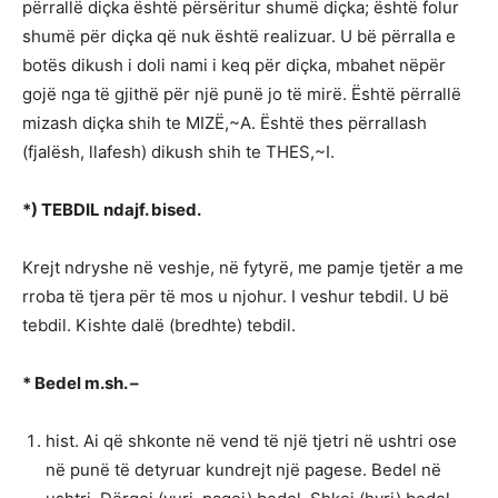
përrallë diçka është përsëritur shumë diçka; është folur
shumë për diçka që nuk është realizuar. U bë përralla e
botës dikush i doli nami i keq për diçka, mbahet nëpër
gojë nga të gjithë për një punë jo të mirë. Është përrallë
mizash diçka shih te MIZË,~A. Është thes përrallash
(fjalësh, llafesh) dikush shih te THES,~I.
*) TEBDIL ndajf. bised.
Krejt ndryshe në veshje, në fytyrë, me pamje tjetër a me
rroba të tjera për të mos u njohur. I veshur tebdil. U bë
tebdil. Kishte dalë (bredhte) tebdil.
* Bedel m.sh. –
hist. Ai që shkonte në vend të një tjetri në ushtri ose
në punë të detyruar kundrejt një pagese. Bedel në