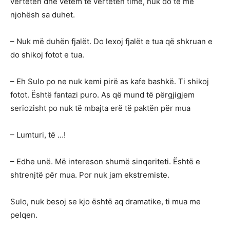
vërtetën dhe vetëm të vërtetën time, nuk do të më
njohësh sa duhet.
– Nuk më duhën fjalët. Do lexoj fjalët e tua që shkruan e
do shikoj fotot e tua.
– Eh Sulo po ne nuk kemi pirë as kafe bashkë. Ti shikoj
fotot. Është fantazi puro. As që mund të përgjigjem
seriozisht po nuk të mbajta erë të paktën për mua
– Lumturi, të …!
– Edhe unë. Më intereson shumë sinqeriteti. Është e
shtrenjtë për mua. Por nuk jam ekstremiste.
Sulo, nuk besoj se kjo është aq dramatike, ti mua me
pelqen.