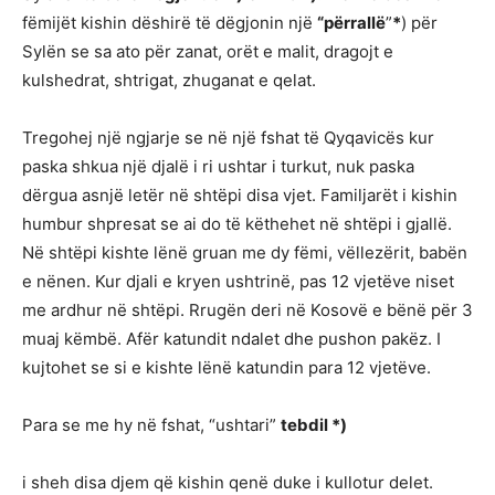
fëmijët kishin dëshirë të dëgjonin një
“përrallë
”
*
) për
Sylën se sa ato për zanat, orët e malit, dragojt e
kulshedrat, shtrigat, zhuganat e qelat.
Tregohej një ngjarje se në një fshat të Qyqavicës kur
paska shkua një djalë i ri ushtar i turkut, nuk paska
dërgua asnjë letër në shtëpi disa vjet. Familjarët i kishin
humbur shpresat se ai do të këthehet në shtëpi i gjallë.
Në shtëpi kishte lënë gruan me dy fëmi, vëllezërit, babën
e nënen. Kur djali e kryen ushtrinë, pas 12 vjetëve niset
me ardhur në shtëpi. Rrugën deri në Kosovë e bënë për 3
muaj këmbë. Afër katundit ndalet dhe pushon pakëz. I
kujtohet se si e kishte lënë katundin para 12 vjetëve.
Para se me hy në fshat, “ushtari”
tebdil *)
i sheh disa djem që kishin qenë duke i kullotur delet.