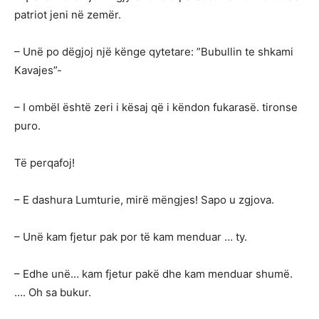
patriot jeni në zemër.
– Unë po dëgjoj një kënge qytetare: ”Bubullin te shkami
Kavajes”-
– I ombël është zeri i kësaj që i këndon fukarasë. tironse
puro.
Të perqafoj!
– E dashura Lumturie, mirë mëngjes! Sapo u zgjova.
– Unë kam fjetur pak por të kam menduar … ty.
– Edhe unë… kam fjetur pakë dhe kam menduar shumë.
…. Oh sa bukur.