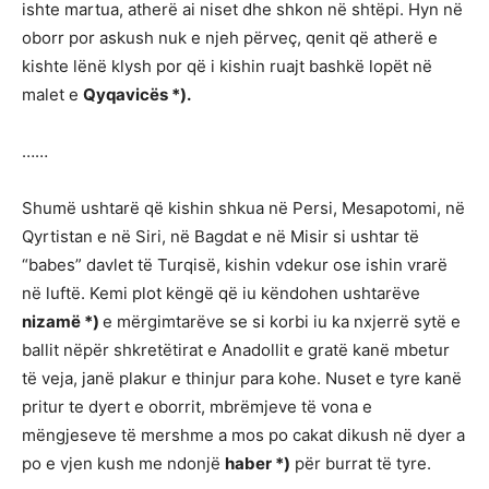
ishte martua, atherë ai niset dhe shkon në shtëpi. Hyn në
oborr por askush nuk e njeh përveç, qenit që atherë e
kishte lënë klysh por që i kishin ruajt bashkë lopët në
malet e
Qyqavicës *).
……
Shumë ushtarë që kishin shkua në Persi, Mesapotomi, në
Qyrtistan e në Siri, në Bagdat e në Misir si ushtar të
“babes” davlet të Turqisë, kishin vdekur ose ishin vrarë
në luftë. Kemi plot këngë që iu këndohen ushtarëve
nizamë *)
e mërgimtarëve se si korbi iu ka nxjerrë sytë e
ballit nëpër shkretëtirat e Anadollit e gratë kanë mbetur
të veja, janë plakur e thinjur para kohe. Nuset e tyre kanë
pritur te dyert e oborrit, mbrëmjeve të vona e
mëngjeseve të mershme a mos po cakat dikush në dyer a
po e vjen kush me ndonjë
haber *)
për burrat të tyre.