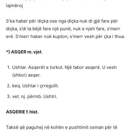
lajmëroj
S’ka haber për diçka ose nga diçka nuk di gjë fare për
diçka, s’di ta bëjë fare një punë, nuk e njeh fare, s’merr
erë. S’merr haber nuk kupton; s’merr vesh për çka i thua.
*) ASQER m. vjet
.
Ushtar. Asqerët e turkut. Një tabor asqerë. U vesh
(shkoi) asqer.
keq. Ushtar i çrregullt.
vet. nj. përmb. Ushtri.
ASQERIE f. hist.
Taksë që paguhej në kohën e pushtimit osman për të