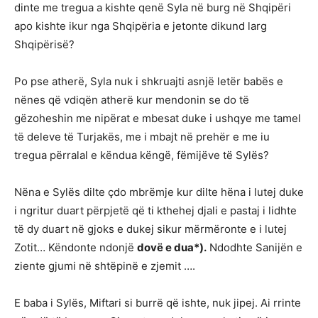
dinte me tregua a kishte qenë Syla në burg në Shqipëri
apo kishte ikur nga Shqipëria e jetonte dikund larg
Shqipërisë?
Po pse atherë, Syla nuk i shkruajti asnjë letër babës e
nënes që vdiqën atherë kur mendonin se do të
gëzoheshin me nipërat e mbesat duke i ushqye me tamel
të deleve të Turjakës, me i mbajt në prehër e me iu
tregua përralal e këndua këngë, fëmijëve të Sylës?
Nëna e Sylës dilte çdo mbrëmje kur dilte hëna i lutej duke
i ngritur duart përpjetë që ti kthehej djali e pastaj i lidhte
të dy duart në gjoks e dukej sikur mërmëronte e i lutej
Zotit… Këndonte ndonjë
dovë e dua*).
Ndodhte Sanijën e
ziente gjumi në shtëpinë e zjemit ….
E baba i Sylës, Miftari si burrë që ishte, nuk jipej. Ai rrinte