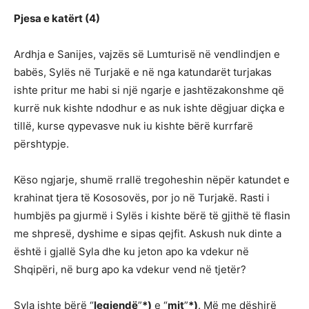
Pjesa e katërt (4)
Ardhja e Sanijes, vajzës së Lumturisë në vendlindjen e
babës, Sylës në Turjakë e në nga katundarët turjakas
ishte pritur me habi si një ngarje e jashtëzakonshme që
kurrë nuk kishte ndodhur e as nuk ishte dëgjuar diçka e
tillë, kurse qypevasve nuk iu kishte bërë kurrfarë
përshtypje.
Këso ngjarje, shumë rrallë tregoheshin nëpër katundet e
krahinat tjera të Kososovës, por jo në Turjakë. Rasti i
humbjës pa gjurmë i Sylës i kishte bërë të gjithë të flasin
me shpresë, dyshime e sipas qejfit. Askush nuk dinte a
është i gjallë Syla dhe ku jeton apo ka vdekur në
Shqipëri, në burg apo ka vdekur vend në tjetër?
Syla ishte bërë “
legjendë
”
*)
e “
mit
”
*)
. Më me dëshirë