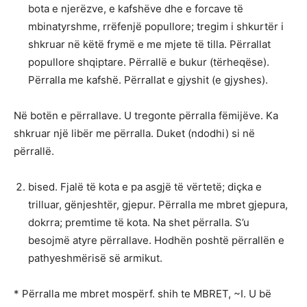
bota e njerëzve, e kafshëve dhe e forcave të
mbinatyrshme, rrëfenjë popullore; tregim i shkurtër i
shkruar në këtë frymë e me mjete të tilla. Përrallat
popullore shqiptare. Përrallë e bukur (tërheqëse).
Përralla me kafshë. Përrallat e gjyshit (e gjyshes).
Në botën e përrallave. U tregonte përralla fëmijëve. Ka
shkruar një libër me përralla. Duket (ndodhi) si në
përrallë.
bised. Fjalë të kota e pa asgjë të vërtetë; diçka e
trilluar, gënjeshtër, gjepur. Përralla me mbret gjepura,
dokrra; premtime të kota. Na shet përralla. S’u
besojmë atyre përrallave. Hodhën poshtë përrallën e
pathyeshmërisë së armikut.
* Përralla me mbret mospërf. shih te MBRET, ~I. U bë