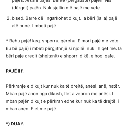
pajës. Arka e pajës. Bënte (përgatiste) pajën. Nisi
(dërgoi) pajën. Nuk sjellin më pajë me vete.
bised. Barrë që i ngarkohet dikujt. Ia bëri (ia la) pajë
atë punë. I mbeti pajë.
* Bëhu pajë! keq. shporru, qërohu! E mori pajë me vete
(iu bë pajë) i mbeti përgjithnjë si njollë, nuk i hiqet më. Ia
bëri pajë dreqit (shejtanit) e shporri dikë, e hoqi qafe.
PAJË II f.
Përkrahje e dikujt kur nuk ka të drejtë, anësi, anë, hatër.
Mban pajë anon nga dikush, flet a vepron me anësi. I
mban pajën dikujt e përkrah edhe kur nuk ka të drejtë, i
mban anën. Flet me pajë.
*) DUA f.