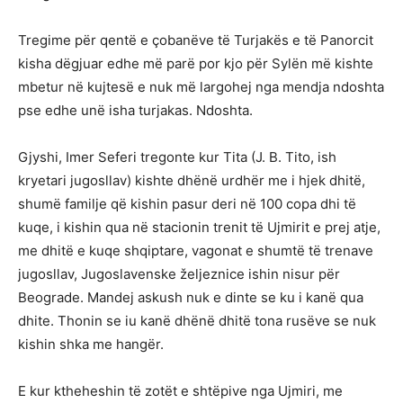
Tregime për qentë e çobanëve të Turjakës e të Panorcit
kisha dëgjuar edhe më parë por kjo për Sylën më kishte
mbetur në kujtesë e nuk më largohej nga mendja ndoshta
pse edhe unë isha turjakas. Ndoshta.
Gjyshi, Imer Seferi tregonte kur Tita (J. B. Tito, ish
kryetari jugosllav) kishte dhënë urdhër me i hjek dhitë,
shumë familje që kishin pasur deri në 100 copa dhi të
kuqe, i kishin qua në stacionin trenit të Ujmirit e prej atje,
me dhitë e kuqe shqiptare, vagonat e shumtë të trenave
jugosllav, Jugoslavenske željeznice ishin nisur për
Beograde. Mandej askush nuk e dinte se ku i kanë qua
dhite. Thonin se iu kanë dhënë dhitë tona rusëve se nuk
kishin shka me hangër.
E kur ktheheshin të zotët e shtëpive nga Ujmiri, me