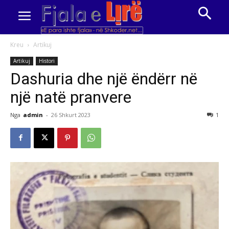
Kreu
Artikuj
Artikuj
Histori
Dashuria dhe një ëndërr në
një natë pranvere
Nga
admin
-
26 Shkurt 2023
1