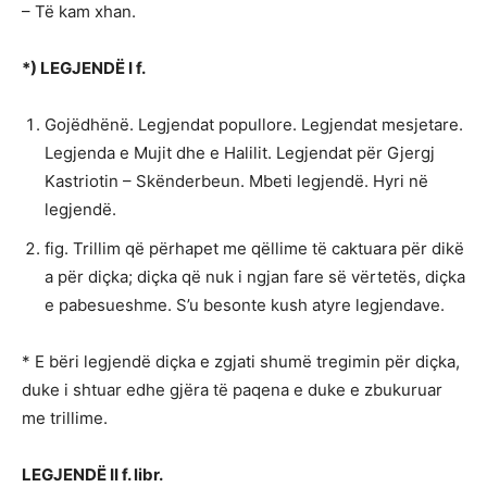
– Të kam xhan.
*) LEGJENDË I f.
Gojëdhënë. Legjendat popullore. Legjendat mesjetare.
Legjenda e Mujit dhe e Halilit. Legjendat për Gjergj
Kastriotin – Skënderbeun. Mbeti legjendë. Hyri në
legjendë.
fig. Trillim që përhapet me qëllime të caktuara për dikë
a për diçka; diçka që nuk i ngjan fare së vërtetës, diçka
e pabesueshme. S’u besonte kush atyre legjendave.
* E bëri legjendë diçka e zgjati shumë tregimin për diçka,
duke i shtuar edhe gjëra të paqena e duke e zbukuruar
me trillime.
LEGJENDË II f. libr.