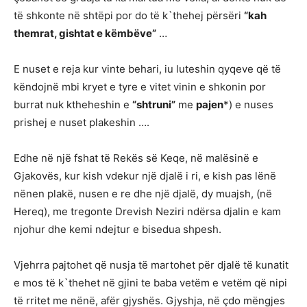
të shkonte në shtëpi por do të k`thehej përsëri
“kah
themrat, gishtat e këmbëve”
…
E nuset e reja kur vinte behari, iu luteshin qyqeve që të
këndojnë mbi kryet e tyre e vitet vinin e shkonin por
burrat nuk ktheheshin e
“shtruni”
me
pajen
*) e nuses
prishej e nuset plakeshin ….
Edhe në një fshat të Rekës së Keqe, në malësinë e
Gjakovës, kur kish vdekur një djalë i ri, e kish pas lënë
nënen plakë, nusen e re dhe një djalë, dy muajsh, (në
Hereq), me tregonte Drevish Neziri ndërsa djalin e kam
njohur dhe kemi ndejtur e bisedua shpesh.
Vjehrra pajtohet që nusja të martohet për djalë të kunatit
e mos të k`thehet në gjini te baba vetëm e vetëm që nipi
të rritet me nënë, afër gjyshës. Gjyshja, në çdo mëngjes