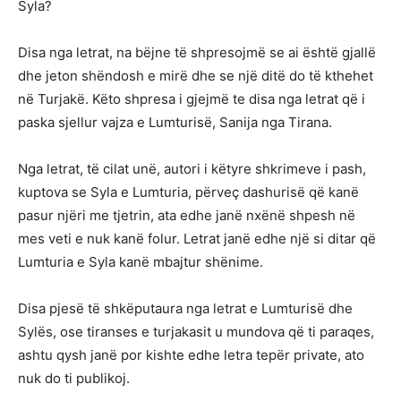
Syla?
Disa nga letrat, na bëjne të shpresojmë se ai është gjallë
dhe jeton shëndosh e mirë dhe se një ditë do të kthehet
në Turjakë. Këto shpresa i gjejmë te disa nga letrat që i
paska sjellur vajza e Lumturisë, Sanija nga Tirana.
Nga letrat, të cilat unë, autori i këtyre shkrimeve i pash,
kuptova se Syla e Lumturia, përveç dashurisë që kanë
pasur njëri me tjetrin, ata edhe janë nxënë shpesh në
mes veti e nuk kanë folur. Letrat janë edhe një si ditar që
Lumturia e Syla kanë mbajtur shënime.
Disa pjesë të shkëputaura nga letrat e Lumturisë dhe
Sylës, ose tiranses e turjakasit u mundova që ti paraqes,
ashtu qysh janë por kishte edhe letra tepër private, ato
nuk do ti publikoj.