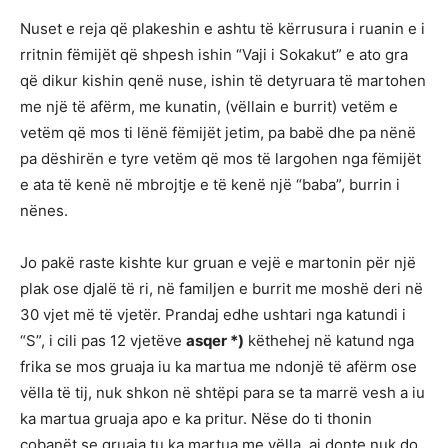
Nuset e reja që plakeshin e ashtu të kërrusura i ruanin e i
rritnin fëmijët që shpesh ishin “Vaji i Sokakut” e ato gra
që dikur kishin qenë nuse, ishin të detyruara të martohen
me një të afërm, me kunatin, (vëllain e burrit) vetëm e
vetëm që mos ti lënë fëmijët jetim, pa babë dhe pa nënë
pa dëshirën e tyre vetëm që mos të largohen nga fëmijët
e ata të kenë në mbrojtje e të kenë një “baba”, burrin i
nënes.
Jo pakë raste kishte kur gruan e vejë e martonin për një
plak ose djalë të ri, në familjen e burrit me moshë deri në
30 vjet më të vjetër. Prandaj edhe ushtari nga katundi i
“S”, i cili pas 12 vjetëve
asqer *)
këthehej në katund nga
frika se mos gruaja iu ka martua me ndonjë të afërm ose
vëlla të tij, nuk shkon në shtëpi para se ta marrë vesh a iu
ka martua gruaja apo e ka pritur. Nëse do ti thonin
çobanët se gruaja tu ka martua me vëlla, ai donte nuk do