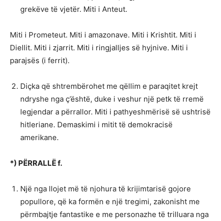
grekëve të vjetër. Miti i Anteut.
Miti i Prometeut. Miti i amazonave. Miti i Krishtit. Miti i
Diellit. Miti i zjarrit. Miti i ringjalljes së hyjnive. Miti i
parajsës (i ferrit).
Diçka që shtrembërohet me qëllim e paraqitet krejt
ndryshe nga ç’është, duke i veshur një petk të rremë
legjendar a përrallor. Miti i pathyeshmërisë së ushtrisë
hitleriane. Demaskimi i mitit të demokracisë
amerikane.
*) PËRRALLË f.
Një nga llojet më të njohura të krijimtarisë gojore
popullore, që ka formën e një tregimi, zakonisht me
përmbajtje fantastike e me personazhe të trilluara nga