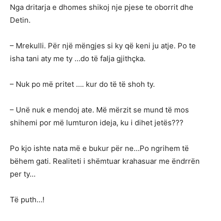
Nga dritarja e dhomes shikoj nje pjese te oborrit dhe
Detin.
– Mrekulli. Për një mëngjes si ky që keni ju atje. Po te
isha tani aty me ty …do të falja gjithçka.
– Nuk po më pritet …. kur do të të shoh ty.
– Unë nuk e mendoj ate. Më mërzit se mund të mos
shihemi por më lumturon ideja, ku i dihet jetës???
Po kjo ishte nata më e bukur për ne…Po ngrihem të
bëhem gati. Realiteti i shëmtuar krahasuar me ëndrrën
per ty…
Të puth…!