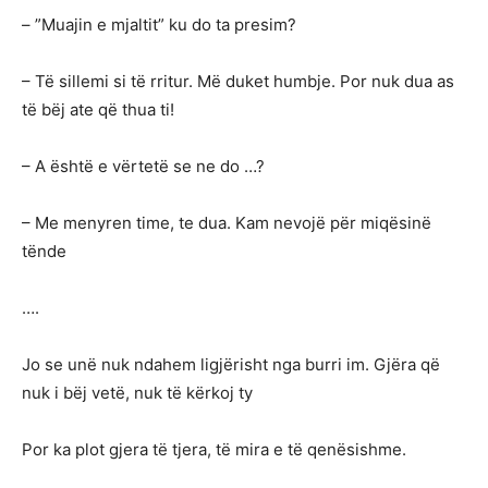
– ”Muajin e mjaltit” ku do ta presim?
– Të sillemi si të rritur. Më duket humbje. Por nuk dua as
të bëj ate që thua ti!
– A është e vërtetë se ne do …?
– Me menyren time, te dua. Kam nevojë për miqësinë
tënde
….
Jo se unë nuk ndahem ligjërisht nga burri im. Gjëra që
nuk i bëj vetë, nuk të kërkoj ty
Por ka plot gjera të tjera, të mira e të qenësishme.