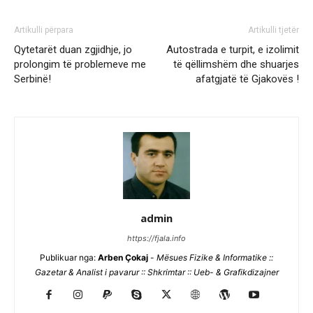
Artikulli përpara
Artikulli tjetër
Qytetarët duan zgjidhje, jo
Autostrada e turpit, e izolimit
prolongim të problemeve me
të qëllimshëm dhe shuarjes
Serbinë!
afatgjatë të Gjakovës !
admin
https://fjala.info
Publikuar nga:
Arben Çokaj
-
Mësues Fizike & Informatike ::
Gazetar & Analist i pavarur :: Shkrimtar :: Ueb- & Grafikdizajner