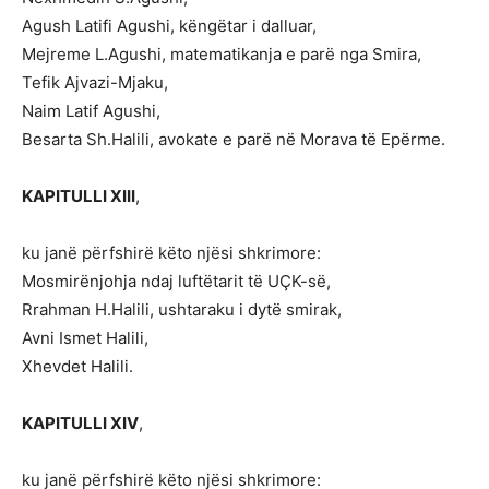
Agush Latifi Agushi, këngëtar i dalluar,
Mejreme L.Agushi, matematikanja e parë nga Smira,
Tefik Ajvazi-Mjaku,
Naim Latif Agushi,
Besarta Sh.Halili, avokate e parë në Morava të Epërme.
KAPITULLI XIII
,
ku janë përfshirë këto njësi shkrimore:
Mosmirënjohja ndaj luftëtarit të UÇK-së,
Rrahman H.Halili, ushtaraku i dytë smirak,
Avni Ismet Halili,
Xhevdet Halili.
KAPITULLI XIV
,
ku janë përfshirë këto njësi shkrimore: