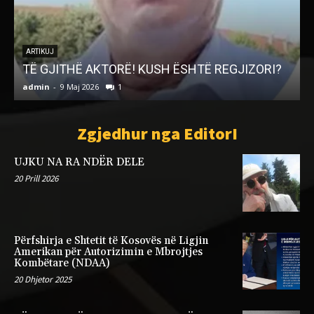
L
s
ARTIKUJ
TË GJITHË AKTORË! KUSH ËSHTË REGJIZORI?
admin
-
9 Maj 2026
1
a
Zgjedhur nga EditorI
UJKU NA RA NDËR DELE
20 Prill 2026
Përfshirja e Shtetit të Kosovës në Ligjin
Amerikan për Autorizimin e Mbrojtjes
Kombëtare (NDAA)
20 Dhjetor 2025