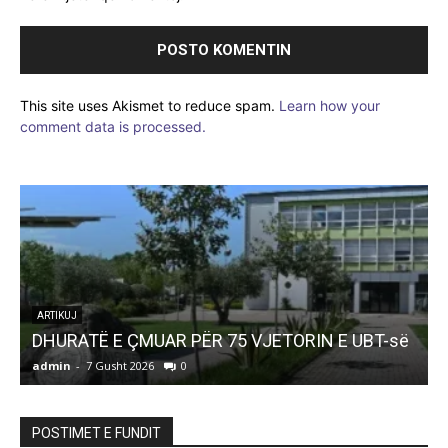
This site uses Akismet to reduce spam.
Learn how your
comment data is processed.
ARTIKUJ
DHURATË E ÇMUAR PËR 75 VJETORIN E UBT-së
admin
-
7 Gusht 2026
0
a
POSTIMET E FUNDIT