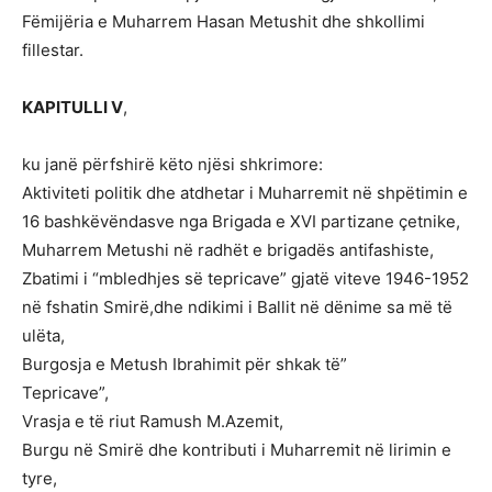
Fëmijëria e Muharrem Hasan Metushit dhe shkollimi
fillestar.
KAPITULLI V
,
ku janë përfshirë këto njësi shkrimore:
Aktiviteti politik dhe atdhetar i Muharremit në shpëtimin e
16 bashkëvëndasve nga Brigada e XVI partizane çetnike,
Muharrem Metushi në radhët e brigadës antifashiste,
Zbatimi i “mbledhjes së tepricave” gjatë viteve 1946-1952
në fshatin Smirë,dhe ndikimi i Ballit në dënime sa më të
ulëta,
Burgosja e Metush Ibrahimit për shkak të”
Tepricave”,
Vrasja e të riut Ramush M.Azemit,
Burgu në Smirë dhe kontributi i Muharremit në lirimin e
tyre,