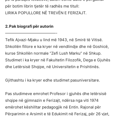
për botim librin tjetër të radhës me titull:
LIRIKA POPULLORE NË TREVËN E FERIZAJT.
2. Pak biografi për autorin
—————————————-
Tefik Ajvazi-Mjaku u lind më 1943, në Smirë të Vitisë.
Shkollën fillore e ka kryer në vendlindje dhe në Goshicë,
kurse Shkollën normale “Zefi Lush Marku” në Shkup.
Studimet i ka kryer në Fakultetin Filozofik, Dega e Gjuhës
dhe Letërsisë Shqipe, në Universitetin e Prishtinës.
Gjithashtu i ka kryer edhe studimet pasuniversitare.
Pas studimeve emrohet Profesor i gjuhës dhe letërsisë
shqipe në gjimnazin e Ferizajt, ndërsa nga viti 1974
emërohet këshilltar pedagogjik në Entin. Rajonal për
Përparimin e Arsimit e të Edukimit në Ferizaj, për 26 vjet,