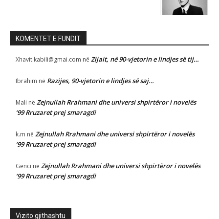
KOMENTET E FUNDIT
Zijait, në 90-vjetorin e lindjes së tij…
Xhavit.kabili@gmai.com
në
Razijes, 90-vjetorin e lindjes së saj…
Ibrahim
në
Zejnullah Rrahmani dhe universi shpirtëror i novelës
Mali
në
‘99 Rruzaret prej smaragdi
Zejnullah Rrahmani dhe universi shpirtëror i novelës
k.m
në
‘99 Rruzaret prej smaragdi
Zejnullah Rrahmani dhe universi shpirtëror i novelës
Genci
në
‘99 Rruzaret prej smaragdi
Vizito gjithashtu