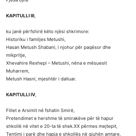
KAPITULLI III
,
ku janë përfshirë këto njësi shkrimore:
Historiku i familjes Metushi,
Hasan Metush Shabani, i njohur për paqësor dhe
mikpritje,
Xhevahire Rexhepi – Metushi, nëna e mësuesit
Muharrem,
Metush Hasni, mjeshtër i dalluar.
KAPITULLI IV
,
Fillet e Arsimit në fshatin Smirë,
Pretendimet e hershme të smirakëve për të hapur
shkollë në vitet e 20-ta të shek.XX përmes mejtepit,
Tentimi i parë dhe hapja e shkollës në gjuhën amtare,