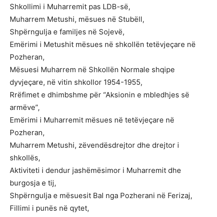
Shkollimi i Muharremit pas LDB-së,
Muharrem Metushi, mësues në Stubëll,
Shpërngulja e familjes në Sojevë,
Emërimi i Metushit mësues në shkollën tetëvjeçare në
Pozheran,
Mësuesi Muharrem në Shkollën Normale shqipe
dyvjeçare, në vitin shkollor 1954-1955,
Rrëfimet e dhimbshme për “Aksionin e mbledhjes së
armëve”,
Emërimi i Muharremit mësues në tetëvjeçare në
Pozheran,
Muharrem Metushi, zëvendësdrejtor dhe drejtor i
shkollës,
Aktiviteti i dendur jashëmësimor i Muharremit dhe
burgosja e tij,
Shpërngulja e mësuesit Bal nga Pozherani në Ferizaj,
Fillimi i punës në qytet,