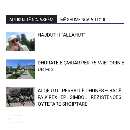
ARTIKUJ TË NGJASHËM
MË SHUMË NGA AUTORI
HAJDUTI I “ALLAHUT”
DHURATË E ÇMUAR PËR 75 VJETORIN E
UBT-së
AI QË U UL PËRBALLË DHUNËS – BACË
FAIK REXHEPI, SIMBOL I REZISTENCËS
QYTETARE SHQIPTARE