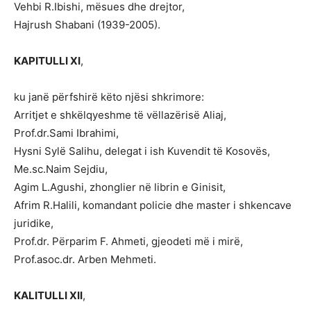
Vehbi R.Ibishi, mësues dhe drejtor,
Hajrush Shabani (1939-2005).
KAPITULLI XI
,
ku janë përfshirë këto njësi shkrimore:
Arritjet e shkëlqyeshme të vëllazërisë Aliaj,
Prof.dr.Sami Ibrahimi,
Hysni Sylë Salihu, delegat i ish Kuvendit të Kosovës,
Me.sc.Naim Sejdiu,
Agim L.Agushi, zhonglier në librin e Ginisit,
Afrim R.Halili, komandant policie dhe master i shkencave
juridike,
Prof.dr. Përparim F. Ahmeti, gjeodeti më i mirë,
Prof.asoc.dr. Arben Mehmeti.
KALITULLI XII
,