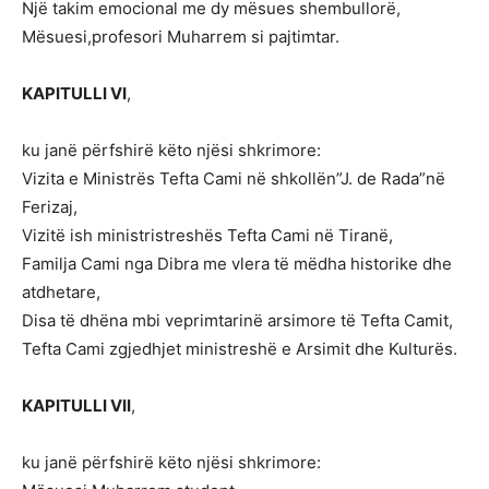
Një takim emocional me dy mësues shembullorë,
Mësuesi,profesori Muharrem si pajtimtar.
KAPITULLI VI
,
ku janë përfshirë këto njësi shkrimore:
Vizita e Ministrës Tefta Cami në shkollën”J. de Rada”në
Ferizaj,
Vizitë ish ministristreshës Tefta Cami në Tiranë,
Familja Cami nga Dibra me vlera të mëdha historike dhe
atdhetare,
Disa të dhëna mbi veprimtarinë arsimore të Tefta Camit,
Tefta Cami zgjedhjet ministreshë e Arsimit dhe Kulturës.
KAPITULLI VII
,
ku janë përfshirë këto njësi shkrimore: