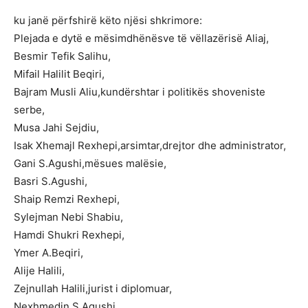
ku janë përfshirë këto njësi shkrimore:
Plejada e dytë e mësimdhënësve të vëllazërisë Aliaj,
Besmir Tefik Salihu,
Mifail Halilit Beqiri,
Bajram Musli Aliu,kundërshtar i politikës shoveniste
serbe,
Musa Jahi Sejdiu,
Isak Xhemajl Rexhepi,arsimtar,drejtor dhe administrator,
Gani S.Agushi,mësues malësie,
Basri S.Agushi,
Shaip Remzi Rexhepi,
Sylejman Nebi Shabiu,
Hamdi Shukri Rexhepi,
Ymer A.Beqiri,
Alije Halili,
Zejnullah Halili,jurist i diplomuar,
Nexhmedin S.Agushi,