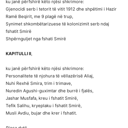
ku janë përfshirë këto njësi shkrimore:
Gjenocidi serb i tetorit të vitit 1912 dhe shpëtimi i Hazir
Ramë Beqirit, me 9 plagë në trup,
Synimet shkombëtarizuese të kolonizimit serb ndaj
fshatit Smirë
Shpërnguljet nga fshati Smirë
KAPITULLI II
,
ku janë përfshirë këto njësi shkrimore:
Personalitete të njohura të vëllazërisë Aliaj,
Nuhi Rexhë Smira, trim i trimave,
Nuredin Agushi-guximtar dhe burrë i fjalës,
Jashar Musfafa, kreu i fshatit Smirë,
Tefik Salihu, kryeplaku i fshatit Smirë,
Musli Avdiu, bujar dhe krer i fshatit.
Pjesa dytë