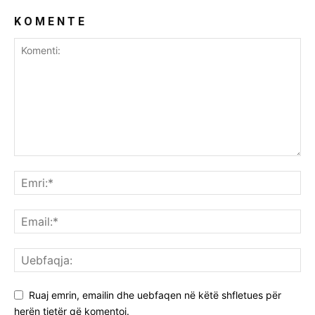
K O M E N T E
Ruaj emrin, emailin dhe uebfaqen në këtë shfletues për
herën tjetër që komentoj.