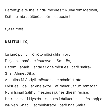
Përshtypje të thella ndaj mësuesit Muharrem Metushi,
Kujtime mbresëlënëse për mësuesin tim.
Pjesa tretë
KALITULLI X
,
ku janë përfshirë këto njësi shkrimore:
Plejada e parë e mësuesve të Smurës,
Hetem Panariti ushtarak dhe mësues i parë smirak,
Shail Ahmet Dika,
Abdullah M.Abdyli, mësues dhe administrator,
Mësuesi i dalluar dhe aktori i afirmuar Januz Ramadani,
Nuhi Ismajl Salihu, mësues i punës dhe mirësisë,
Harrosh Halili Hysebu, mësues i dalluar i shkollës shqipe,
Isa Nebi Shabiu, administrator i parë nga Smira,