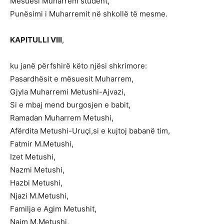
Mësuesi Muharrem student,
Punësimi i Muharremit në shkollë të mesme.
KAPITULLI VIII
,
ku janë përfshirë këto njësi shkrimore:
Pasardhësit e mësuesit Muharrem,
Gjyla Muharremi Metushi-Ajvazi,
Si e mbaj mend burgosjen e babit,
Ramadan Muharrem Metushi,
Afërdita Metushi-Uruçi,si e kujtoj babanë tim,
Fatmir M.Metushi,
Izet Metushi,
Nazmi Metushi,
Hazbi Metushi,
Njazi M.Metushi,
Familja e Agim Metushit,
Naim M.Metushi,