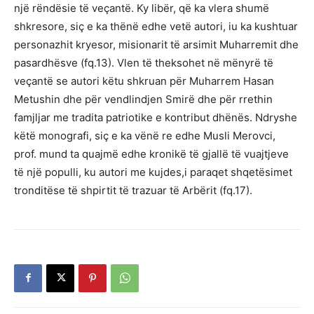
një rëndësie të veçantë. Ky libër, që ka vlera shumë
shkresore, siç e ka thënë edhe vetë autori, iu ka kushtuar
personazhit kryesor, misionarit të arsimit Muharremit dhe
pasardhësve (fq.13). Vlen të theksohet në mënyrë të
veçantë se autori këtu shkruan për Muharrem Hasan
Metushin dhe për vendlindjen Smirë dhe për rrethin
famjljar me tradita patriotike e kontribut dhënës. Ndryshe
këtë monografi, siç e ka vënë re edhe Musli Merovci,
prof. mund ta quajmë edhe kronikë të gjallë të vuajtjeve
të një populli, ku autori me kujdes,i paraqet shqetësimet
tronditëse të shpirtit të trazuar të Arbërit (fq.17).