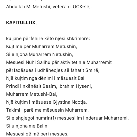
Abdullah M. Metushi, veteran i UÇK-së,.
KAPITULLI IX
,
ku janë përfshirë këto njësi shkrimore:
Kujtime për Muharrem Metushin,
Si e njoha Muharrem Netushin,
Mësuesi Nuhi Salihu për aktivitetin e Muharremit
përfaqësues i udhëheqjes së fshatit Smirë,
Një kujtim nga dënimi i mësuesit Bal,
Prindi i nxënësit Besim, Ibrahim Hyseni,
Muharrem Metushi-Bal,
Një kujtim i mësuese Gjystina Ndotja,
Takimi i parë me mësuesin Muharrem,
Si e shpjegoi numrin(1) mësuesi im i nderuar Muharremi,
Si u njoha me Balin,
Mësuesi që më bëri mësues,