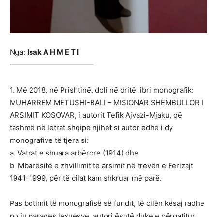
Nga:
Isak A H M E T I
———————————–
1. Më 2018, në Prishtinë, doli në dritë libri monografik:
MUHARREM METUSHI-BALI – MISIONAR SHEMBULLOR I
ARSIMIT KOSOVAR, i autorit Tefik Ajvazi-Mjaku, që
tashmë në letrat shqipe njihet si autor edhe i dy
monografive të tjera si:
a. Vatrat e shuara arbërore (1914) dhe
b. Mbarësitë e zhvillimit të arsimit në trevën e Ferizajt
1941-1999, për të cilat kam shkruar më parë.
Pas botimit të monografisë së fundit, të cilën kësaj radhe
po iu paraqes lexuesve, autori është duke e përgatitur