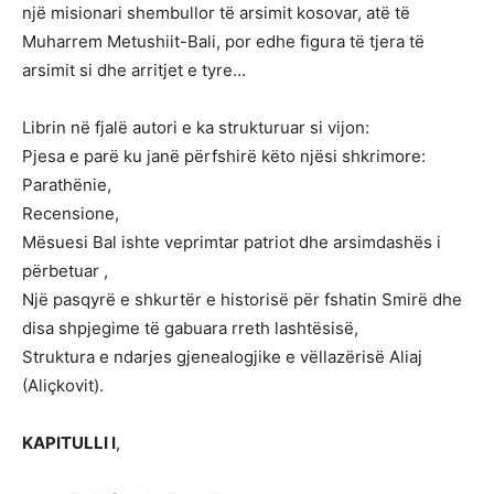
një misionari shembullor të arsimit kosovar, atë të
Muharrem Metushiit-Bali, por edhe figura të tjera të
arsimit si dhe arritjet e tyre…
Librin në fjalë autori e ka strukturuar si vijon:
Pjesa e parë ku janë përfshirë këto njësi shkrimore:
Parathënie,
Recensione,
Mësuesi Bal ishte veprimtar patriot dhe arsimdashës i
përbetuar ,
Një pasqyrë e shkurtër e historisë për fshatin Smirë dhe
disa shpjegime të gabuara rreth lashtësisë,
Struktura e ndarjes gjenealogjike e vëllazërisë Aliaj
(Aliçkovit).
KAPITULLI I
,