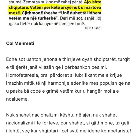
Col Mehmeti
Edhe sot ushton jehona e thirrjeve qysh shqiptarët, turqit
e të tjerët janë vllazën që i përbashkon besimi.
Homofetarësia, pra, përdoret si lubrifikant me e krijue
imazhin mitik të nji harmonije edenike mes popujsh që na
u paska bâ copë e grimë vetëm kur u hangër molla e
ndalueme.
Nuk shahet nacionalizmi kështu në ajër, nuk shahet
nacionalizmi i të fortëve, por shahet, si gjithmonë, targeti
i lehtë, veç kur shqiptari i çel sytë me idenë kombëtariste!