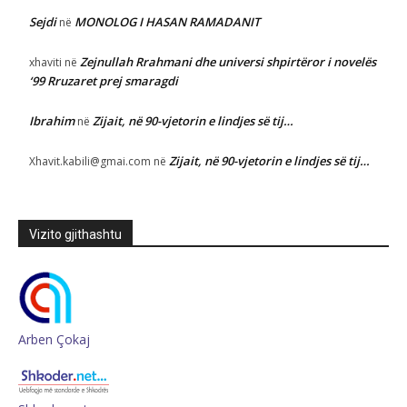
Sejdi
MONOLOG I HASAN RAMADANIT
në
Zejnullah Rrahmani dhe universi shpirtëror i novelës
xhaviti
në
‘99 Rruzaret prej smaragdi
Ibrahim
Zijait, në 90-vjetorin e lindjes së tij…
në
Zijait, në 90-vjetorin e lindjes së tij…
Xhavit.kabili@gmai.com
në
Vizito gjithashtu
Arben Çokaj