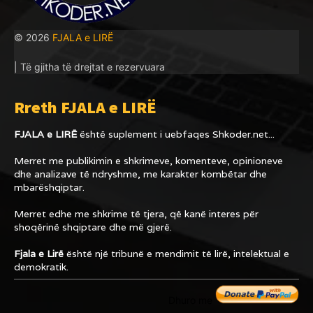
© 2026
FJALA e LIRË
| Të gjitha të drejtat e rezervuara
Rreth FJALA e LIRË
FJALA e LIRË
është suplement i uebfaqes
Shkoder.net...
Merret me publikimin e shkrimeve, komenteve, opinioneve
dhe analizave të ndryshme, me karakter kombëtar dhe
mbarëshqiptar.
Merret edhe me shkrime të tjera, që kanë interes për
shoqërinë shqiptare dhe më gjerë.
Fjala e Lirë
është një tribunë e mendimit të lirë, intelektual e
demokratik.
Dhuro me