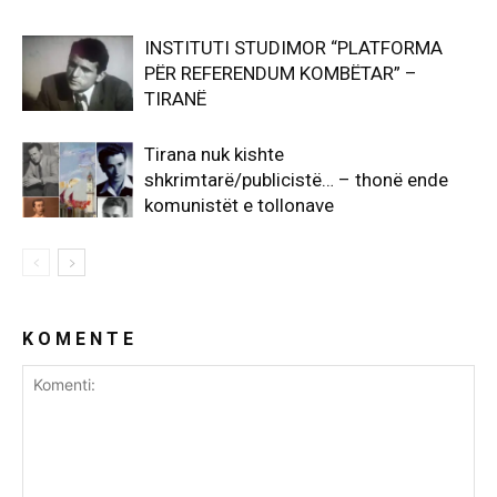
INSTITUTI STUDIMOR “PLATFORMA
PËR REFERENDUM KOMBËTAR” –
TIRANË
Tirana nuk kishte
shkrimtarë/publicistë… – thonë ende
komunistët e tollonave
K O M E N T E