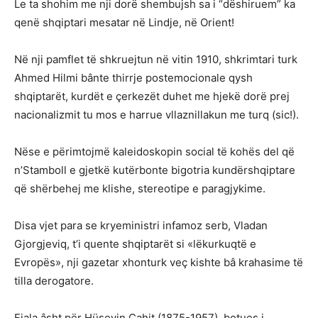
Le ta shohim me nji dorë shembujsh sa i “dëshiruem” ka
qenë shqiptari mesatar në Lindje, në Orient!
Në nji pamflet të shkruejtun në vitin 1910, shkrimtari turk
Ahmed Hilmi bânte thirrje postemocionale qysh
shqiptarët, kurdët e çerkezët duhet me hjekë dorë prej
nacionalizmit tu mos e harrue vllaznillakun me turq (sic!).
Nëse e përimtojmë kaleidoskopin social të kohës del që
n’Stamboll e gjetkë kutërbonte bigotria kundërshqiptare
që shërbehej me klishe, stereotipe e paragjykime.
Disa vjet para se kryeministri infamoz serb, Vladan
Gjorgjeviq, t’i quente shqiptarët si «lëkurkuqtë e
Evropës», nji gazetar xhonturk veç kishte bâ krahasime të
tilla derogatore.
Fjala âsht për Hüseyin Cahit (1875-1957), botues i