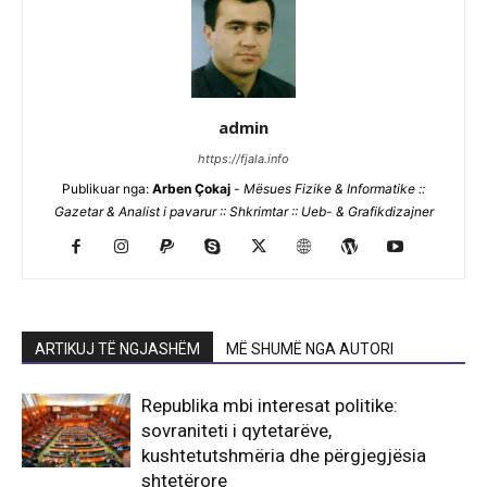
admin
https://fjala.info
Publikuar nga:
Arben Çokaj
-
Mësues Fizike & Informatike ::
Gazetar & Analist i pavarur :: Shkrimtar :: Ueb- & Grafikdizajner
ARTIKUJ TË NGJASHËM
MË SHUMË NGA AUTORI
Republika mbi interesat politike:
sovraniteti i qytetarëve,
kushtetutshmëria dhe përgjegjësia
shtetërore