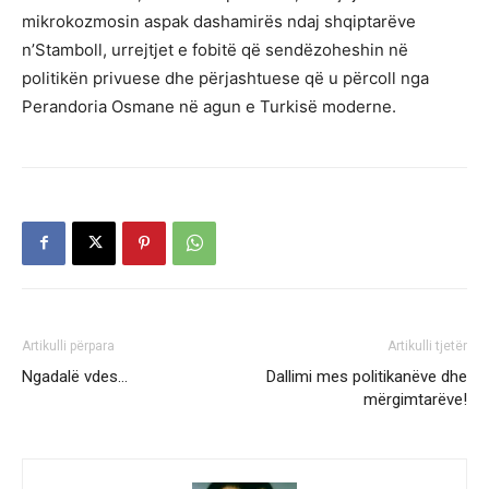
mikrokozmosin aspak dashamirës ndaj shqiptarëve
n’Stamboll, urrejtjet e fobitë që sendëzoheshin në
politikën privuese dhe përjashtuese që u përcoll nga
Perandoria Osmane në agun e Turkisë moderne.
Artikulli përpara
Artikulli tjetër
Ngadalë vdes…
Dallimi mes politikanëve dhe
mërgimtarëve!