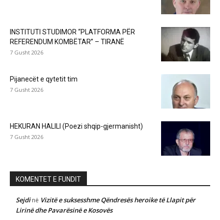
INSTITUTI STUDIMOR “PLATFORMA PËR
REFERENDUM KOMBËTAR” – TIRANË
7 Gusht 2026
Pijanecët e qytetit tim
7 Gusht 2026
HEKURAN HALILI (Poezi shqip-gjermanisht)
7 Gusht 2026
KOMENTET E FUNDIT
Sejdi
Vizitë e suksesshme Qëndresës heroike të Llapit për
në
Lirinë dhe Pavarësinë e Kosovës