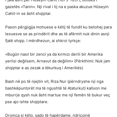
gazetës «Tanin». Nji rival i tij na e paska akuzue Hüseyin
Cahit-in se âsht shqiptar.
Pason përgjigjja mohuese e këtij të fundit ku betohej para
lexuesve se as prindërit dhe as të afërmit nuk dinin asnji
fjalë shqip. I mërdhezun, ai shkroi tyrkçe:
«Bugün nasıl bir zenci ya da kırmızı derili bir Amerika
yerlisi değilsem, Arnavut da değilim» (Përkthimi: Nuk jam
shqiptar e as zezak a lëkurkuq i Amerikës)
Bash në po të njejtin vit, Riza Nur (përndryshe nji nga
bashkëpuntorët ma të ngushtë të Ataturkut) kallxon me
mburrje qysh nuk âsht martue me njí femën të bukur veç
pse ajo ishte shqiptare.
Dromca si këto, sado të hapërdame, ndriçojnë