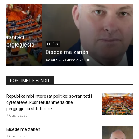
LETËRSI
Bisedë me zanën
admin
-
7 Gusht 2026
0
a
POSTIMET E FUNDIT
Republika mbi interesat politike: sovraniteti i
qytetarëve, kushtetutshmëria dhe
përgjegjësia shtetërore
7 Gusht 2026
Bisedë me zanën
7 Gusht 2026