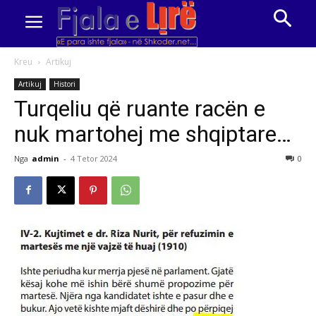
Kreu
Artikuj
Artikuj
Histori
Turqeliu që ruante racën e
nuk martohej me shqiptare…
Nga
admin
-
4 Tetor 2024
0