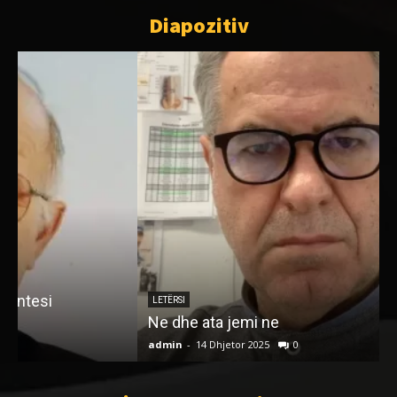
Diapozitiv
N
p
LETËRSI
Ne dhe ata jemi ne
‘
admin
-
14 Dhjetor 2025
0
a