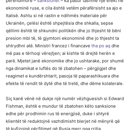
perëndimore –
sanksionet
– ka pasur tashmë një efekt në
ekonominë ruse, e cila është vetëm përafërsisht sa ajo e
Italisë. Ashtu si në rastin e ndihmës materiale për
Ukrainën, çelësi është shpejtësia dhe shkalla, sepse
qëllimi është të shkundni politikën dhe jo thjesht të bëni
presion mbi të, të gjymtoni ekonominë dhe jo thjesht ta
shtrydhni atë. Ministri francez i financave
tha po aq
dhe
më pas e tërhoqi vërejtjen; ai kishte të drejtë herën e
parë. Mjetet janë ekonomike dhe jo ushtarake, por shumë
nga dinamikat e luftës do të zbatohen – përgjigjet dhe
reagimet e kundërshtarit, pasoja të paparashikuara dhe
efekte të rendit të dytë dhe të tretë, dhe dëme kolaterale.
Siç kanë vënë në dukje një numër vëzhguesish si Edward
Fishman, është e mundur të zbatohen këto sanksione
edhe për prodhimin rus të energjisë, duke i shtyrë
klientët të reduktojnë vazhdimisht blerjet në mënyrë që
të kufizojnë përfitimet që Rusia merr nga rritja