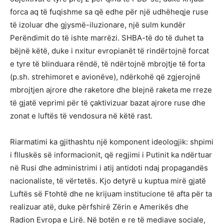
forca aq të fuqishme sa që edhe për një udhëheqje ruse
të izoluar dhe gjysmë-iluzionare, një sulm kundër
Perëndimit do të ishte marrëzi. SHBA-të do të duhet ta
bëjnë këtë, duke i nxitur evropianët të rindërtojnë forcat
e tyre të blinduara rëndë, të ndërtojnë mbrojtje të forta
(p.sh. strehimoret e avionëve), ndërkohë që zgjerojnë
mbrojtjen ajrore dhe raketore dhe blejnë raketa me rreze
të gjatë veprimi për të çaktivizuar bazat ajrore ruse dhe
zonat e luftës të vendosura në këtë rast.
Riarmatimi ka gjithashtu një komponent ideologjik: shpimi
i flluskës së informacionit, që regjimi i Putinit ka ndërtuar
në Rusi dhe administrimi i atij antidoti ndaj propagandës
nacionaliste, të vërtetës. Kjo detyrë u kuptua mirë gjatë
Luftës së Ftohtë dhe ne krijuam institucione të afta për ta
realizuar atë, duke përfshirë Zërin e Amerikës dhe
Radion Evropa e Lirë. Në botën e re të mediave sociale,