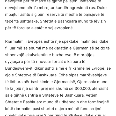
nevojiten për të marrë të gjithë pajisjen ushtarake të
nevojshme për t’u mbrojtur kundër agresionit rus. Duke
mbajtur ashtu siç bën rezerva të mëdha të pajisjeve të
tepërta ushtarake, Shtetet e Bashkuara mund të lëvizin
për të forcuar aleatët e saj evropianë.
Riarmatimi i Evropës është një spektakël mahnitës, duke
filluar më së shumti me deklaratën e Gjermanisë se do të
shpenzojë ekuivalentin e buxheteve të mbrojtjes
dyvjeçare për të rinovuar forcat e kalbura të
Bundeswehr-it, dikur ushtria më e frikshme në Evropë, se
ajo e Shteteve të Bashkuara. Edhe sipas marrëveshjeve
të lidhura për bashkimin e Gjermanisë, Gjermania mund
të krijojë një ushtri prej më shumë se 300,000, afërsisht
sa e gjithë ushtria e Shteteve të Bashkuara. Vetëm
Shtetet e Bashkuara mund të udhëheqin dhe formësojnë
këtë riarmatim pasi shtetet e tjera më në fund arrijnë
objektivat e tyre prej 2 për qind të PBB-së, duke krijuar