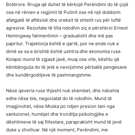
Botërore. Rruga që duhet të kërkojë Perëndimi do të çojë
ose në rënien e regjimit të Putinit ose në një dobësim
afatgjatë të aftësisë dhe oreksit të shtetit rus për luftë
agresive. Rezultate të tilla ndodhin siç e përshkroi Ernest
Hemingway falimentimin – gradualisht dhe më pas
papritur. Trajektorja është e qartë, por ne ende nuk e
dimë se sa e brishtë është ushtria dhe ekonomia ruse.
Kolapsi mund të zgjasë javë, muaj ose vite, kështu që
këmbëngulja do të jetë e nevojshme përballë pengesave
dhe kundërgoditjeve të pashmangshme.
Nëse qeveria ruse thjesht nuk shembet, dhe ndoshta
edhe nëse bie, negociatat do të ndodhin. Mund të
imagjinohet, nëse Moska po ndjen presion tani nga
sanksionet, humbjet dhe tronditja psikologjike e
dështimeve të saj fillestare, paraprakisht mund të jenë
duke u zhvilluar. Në një moment, Perëndimi, me