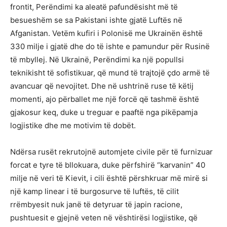
frontit, Perëndimi ka aleatë pafundësisht më të
besueshëm se sa Pakistani ishte gjatë Luftës në
Afganistan. Vetëm kufiri i Polonisë me Ukrainën është
330 milje i gjatë dhe do të ishte e pamundur për Rusinë
të mbyllej. Në Ukrainë, Perëndimi ka një popullsi
teknikisht të sofistikuar, që mund të trajtojë çdo armë të
avancuar që nevojitet. Dhe në ushtrinë ruse të këtij
momenti, ajo përballet me një forcë që tashmë është
gjakosur keq, duke u treguar e paaftë nga pikëpamja
logjistike dhe me motivim të dobët.
Ndërsa rusët rekrutojnë automjete civile për të furnizuar
forcat e tyre të bllokuara, duke përfshirë “karvanin” 40
milje në veri të Kievit, i cili është përshkruar më mirë si
një kamp linear i të burgosurve të luftës, të cilit
rrëmbyesit nuk janë të detyruar të japin racione,
pushtuesit e gjejnë veten në vështirësi logjistike, që