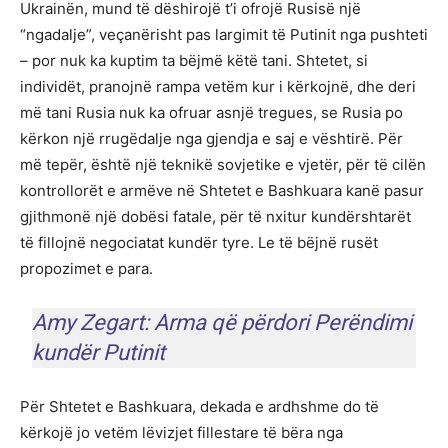
Ukrainën, mund të dëshirojë t’i ofrojë Rusisë një
“ngadalje”, veçanërisht pas largimit të Putinit nga pushteti
– por nuk ka kuptim ta bëjmë këtë tani. Shtetet, si
individët, pranojnë rampa vetëm kur i kërkojnë, dhe deri
më tani Rusia nuk ka ofruar asnjë tregues, se Rusia po
kërkon një rrugëdalje nga gjendja e saj e vështirë. Për
më tepër, është një teknikë sovjetike e vjetër, për të cilën
kontrollorët e armëve në Shtetet e Bashkuara kanë pasur
gjithmonë një dobësi fatale, për të nxitur kundërshtarët
të fillojnë negociatat kundër tyre. Le të bëjnë rusët
propozimet e para.
Amy Zegart: Arma që përdori Perëndimi
kundër Putinit
Për Shtetet e Bashkuara, dekada e ardhshme do të
kërkojë jo vetëm lëvizjet fillestare të bëra nga