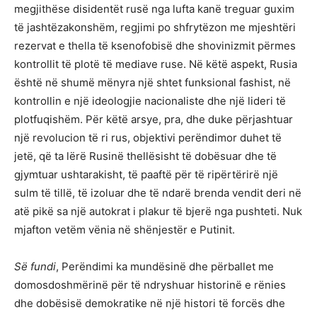
megjithëse disidentët rusë nga lufta kanë treguar guxim
të jashtëzakonshëm, regjimi po shfrytëzon me mjeshtëri
rezervat e thella të ksenofobisë dhe shovinizmit përmes
kontrollit të plotë të mediave ruse. Në këtë aspekt, Rusia
është në shumë mënyra një shtet funksional fashist, në
kontrollin e një ideologjie nacionaliste dhe një lideri të
plotfuqishëm. Për këtë arsye, pra, dhe duke përjashtuar
një revolucion të ri rus, objektivi perëndimor duhet të
jetë, që ta lërë Rusinë thellësisht të dobësuar dhe të
gjymtuar ushtarakisht, të paaftë për të ripërtërirë një
sulm të tillë, të izoluar dhe të ndarë brenda vendit deri në
atë pikë sa një autokrat i plakur të bjerë nga pushteti. Nuk
mjafton vetëm vënia në shënjestër e Putinit.
Së fundi
, Perëndimi ka mundësinë dhe përballet me
domosdoshmërinë për të ndryshuar historinë e rënies
dhe dobësisë demokratike në një histori të forcës dhe