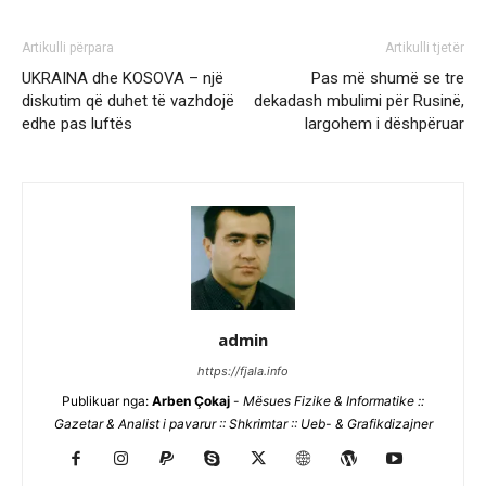
Artikulli përpara
Artikulli tjetër
UKRAINA dhe KOSOVA – një
Pas më shumë se tre
diskutim që duhet të vazhdojë
dekadash mbulimi për Rusinë,
edhe pas luftës
largohem i dëshpëruar
admin
https://fjala.info
Publikuar nga:
Arben Çokaj
-
Mësues Fizike & Informatike ::
Gazetar & Analist i pavarur :: Shkrimtar :: Ueb- & Grafikdizajner