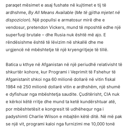
paraqet mësimet e asaj fushate në kujtimet e tij të
ardhshme,
By All Means Available
(
Me të gjitha mjetet në
dispozicion
). Një popullsi e armatosur mirë dhe e
vendosur, pretendon Vickers, mund të mposhtë edhe një
superfuqi brutale – dhe Rusia nuk është më ajo. E
rëndësishme është të lëvizim në shkallë dhe me
urgjencë në mbështetje të një kryengritjeje të tillë.
Batica u kthye në Afganistan në një periudhë relativisht të
shkurtër kohore, kur Programi i Veprimit të Fshehur të
Afganistanit shkoi nga 60 milionë dollarë në vitin fiskal
1984 në 250 milionë dollarë vitin e ardhshëm, një shumë
e dyfishuar nga mbështetja saudite. Çuditërisht, CIA nuk
e kërkoi këtë rritje dhe mund ta ketë kundërshtuar atë,
por mbështetësit e kongresit të udhëhequr nga i
padyshimti Charlie Wilson e mbajtën këtë ditë. Në më pak
se një vit, programi kaloi nga furnizimi me 10,000 tonë