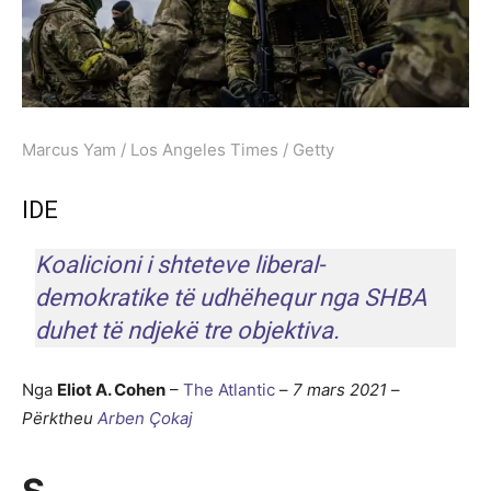
Marcus Yam / Los Angeles Times / Getty
IDE
Koalicioni i shteteve liberal-
demokratike të udhëhequr nga SHBA
duhet të ndjekë tre objektiva.
Nga
Eliot A. Cohen
–
The Atlantic
–
7 mars 2021
–
Përktheu
Arben Çokaj