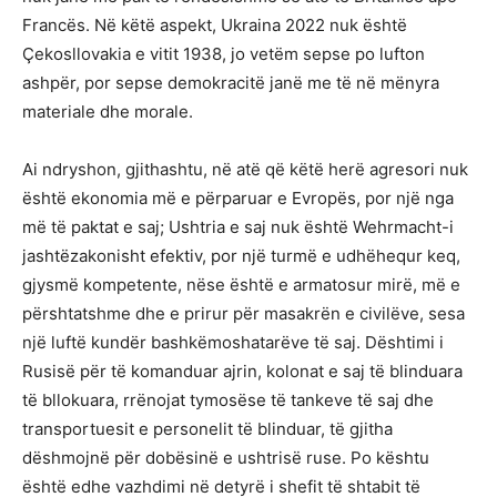
Francës. Në këtë aspekt, Ukraina 2022 nuk është
Çekosllovakia e vitit 1938, jo vetëm sepse po lufton
ashpër, por sepse demokracitë janë me të në mënyra
materiale dhe morale.
Ai ndryshon, gjithashtu, në atë që këtë herë agresori nuk
është ekonomia më e përparuar e Evropës, por një nga
më të paktat e saj; Ushtria e saj nuk është Wehrmacht-i
jashtëzakonisht efektiv, por një turmë e udhëhequr keq,
gjysmë kompetente, nëse është e armatosur mirë, më e
përshtatshme dhe e prirur për masakrën e civilëve, sesa
një luftë kundër bashkëmoshatarëve të saj. Dështimi i
Rusisë për të komanduar ajrin, kolonat e saj të blinduara
të bllokuara, rrënojat tymosëse të tankeve të saj dhe
transportuesit e personelit të blinduar, të gjitha
dëshmojnë për dobësinë e ushtrisë ruse. Po kështu
është edhe vazhdimi në detyrë i shefit të shtabit të