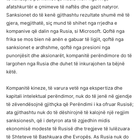
afatshkurtër e çmimeve të naftës dhe gazit natyror.
Sanksionet do të kenë gjithashtu rezultate shumë më të
gjera, megjithatë, siç mund të shihet nga rrjedha e
kompanive që dalin nga Rusia, si Microsoft. Qoftë nga
frika se mos bien në anën e gabuar të ligjit, qoftë nga
sanksionet e ardhshme, qoftë nga presioni nga
punonjësit dhe aksionarët, kompanitë perëndimore do të
largohen nga Rusia dhe duhet të inkurajohen ta bëjnë
këtë.
Kompanitë kineze, të varura vetë nga ekspertiza dhe
kapitali intelektual perëndimor, nuk do të jenë në gjendje
të zëvendësojnë gjithçka që Perëndimi i ka ofruar Rusisë;
ata gjithashtu nuk do të dëshirojnë të kalojnë një regjim
sanksionesh, që i detyron ata të zgjedhin midis
ekonomisë modeste të Rusisë dhe tregjeve të lulëzuara
të Shteteve të Bashkuara dhe Evropës. As Rusia nuk do