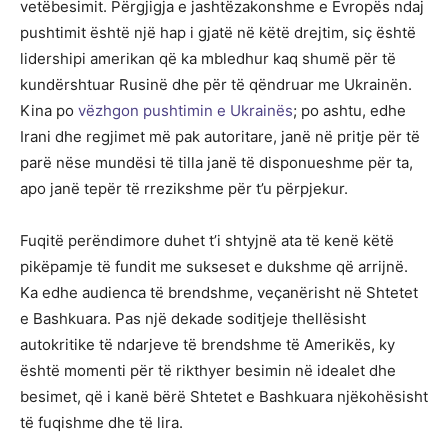
vetëbesimit. Përgjigja e jashtëzakonshme e Evropës ndaj
pushtimit është një hap i gjatë në këtë drejtim, siç është
lidershipi amerikan që ka mbledhur kaq shumë për të
kundërshtuar Rusinë dhe për të qëndruar me Ukrainën.
Kina po
vëzhgon pushtimin e Ukrainës
; po ashtu, edhe
Irani dhe regjimet më pak autoritare, janë në pritje për të
parë nëse mundësi të tilla janë të disponueshme për ta,
apo janë tepër të rrezikshme për t’u përpjekur.
Fuqitë perëndimore duhet t’i shtyjnë ata të kenë këtë
pikëpamje të fundit me sukseset e dukshme që arrijnë.
Ka edhe audienca të brendshme, veçanërisht në Shtetet
e Bashkuara. Pas një dekade soditjeje thellësisht
autokritike të ndarjeve të brendshme të Amerikës, ky
është momenti për të rikthyer besimin në idealet dhe
besimet, që i kanë bërë Shtetet e Bashkuara njëkohësisht
të fuqishme dhe të lira.