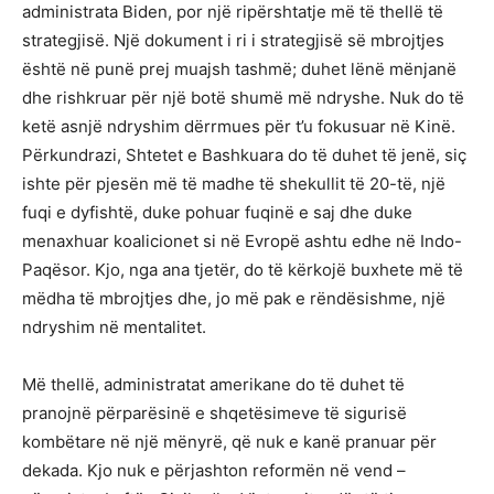
administrata Biden, por një ripërshtatje më të thellë të
strategjisë. Një dokument i ri i strategjisë së mbrojtjes
është në punë prej muajsh tashmë; duhet lënë mënjanë
dhe rishkruar për një botë shumë më ndryshe. Nuk do të
ketë asnjë ndryshim dërrmues për t’u fokusuar në Kinë.
Përkundrazi, Shtetet e Bashkuara do të duhet të jenë, siç
ishte për pjesën më të madhe të shekullit të 20-të, një
fuqi e dyfishtë, duke pohuar fuqinë e saj dhe duke
menaxhuar koalicionet si në Evropë ashtu edhe në Indo-
Paqësor. Kjo, nga ana tjetër, do të kërkojë buxhete më të
mëdha të mbrojtjes dhe, jo më pak e rëndësishme, një
ndryshim në mentalitet.
Më thellë, administratat amerikane do të duhet të
pranojnë përparësinë e shqetësimeve të sigurisë
kombëtare në një mënyrë, që nuk e kanë pranuar për
dekada. Kjo nuk e përjashton reformën në vend –