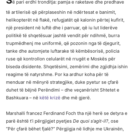
S
ë pari erdhi tronditja: pamja e raketave dhe predhave
të artilerisë që përplaseshin në ndërtesat e banimit,
helikopterët në flakë, refugjatët që kalonin përtej kufirit,
një president në luftë dhe i parruar, që iu lut liderëve
politikë të shqetësuar jashtë vendit për ndihmë, burra
trupmëdhenj me uniformë, që pozonin nga të djegurit,
tanke dhe automjete luftarake të këmbësorisë, policia
ruse që kontrollon celularët në rrugët e Moskës për
biseda disidente. Shqetësimi, zemërimi dhe zgjidhja ishin
reagime të natyrshme. Por ka ardhur koha për të
menduar në mënyrë strategjike, duke pyetur se çfarë
duhet të bëjnë Perëndimi – dhe veçanërisht Shtetet e
Bashkuara – në
këtë krizë
dhe më gjerë.
Marshalli francez Ferdinand Foch tha një herë se detyra e
parë është t’i përgjigjet pyetjes
De quoi s’agit-il?
, ose
“Për çfarë bëhet fjalë?” Përgjigja në lidhje me Ukrainën,