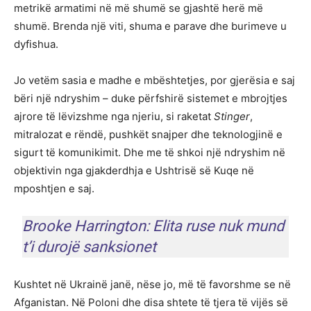
metrikë armatimi në më shumë se gjashtë herë më
shumë. Brenda një viti, shuma e parave dhe burimeve u
dyfishua.
Jo vetëm sasia e madhe e mbështetjes, por gjerësia e saj
bëri një ndryshim – duke përfshirë sistemet e mbrojtjes
ajrore të lëvizshme nga njeriu, si raketat
Stinger
,
mitralozat e rëndë, pushkët snajper dhe teknologjinë e
sigurt të komunikimit. Dhe me të shkoi një ndryshim në
objektivin nga gjakderdhja e Ushtrisë së Kuqe në
mposhtjen e saj.
Brooke Harrington: Elita ruse nuk mund
t’i durojë sanksionet
Kushtet në Ukrainë janë, nëse jo, më të favorshme se në
Afganistan. Në Poloni dhe disa shtete të tjera të vijës së