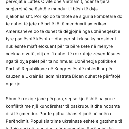
përvojat e Luftës Civile dhe Vietnamit, ndër të tjera,
sugjerojnë se është e mundur t’i bësh të dyja
njëkohësisht. Por kjo do të thotë se siguria kombëtare do
të duhet të jetë në ballë të të menduarit amerikan.
Amerikanëve do të duhet të dëgjojnë nga udhëheqësit e
tyre pse është kështu – dhe për shkak se ky president
nuk është mjaft elokuent për ta bërë këtë në mënyrë
adekuate vetë, atij do t’i duhet të rekrutojë zëvendësues
nga të dyja palët për ta ndihmuar. Udhëheqja politike e
Partisë Republikane në Kongres është mbledhur për
kauzën e Ukrainës; administrata Biden duhet të përfitojë
nga kjo.
Shumë rreziqe janë përpara, sepse kjo është natyra e
konfliktit me një kundërshtar të paskrupullt dhe ndoshta
disi të çmendur. Por të gjitha shanset janë në anën e
Perëndimit. Popullsia trime ukrainase është e gatshme të
luftojë deri në fund dhe, për momentin, Perëndimi ka