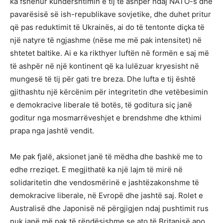
ka fshehur kundërshtimin e tij të ashpër ndaj NATO-s dhe
pavarësisë së ish-republikave sovjetike, dhe duhet pritur
që pas reduktimit të Ukrainës, ai do të tentonte diçka të
një natyre të ngjashme (nëse me më pak intensitet) në
shtetet baltike. Ai e ka rikthyer luftën në formën e saj më
të ashpër në një kontinent që ka lulëzuar kryesisht në
mungesë të tij për gati tre breza. Dhe lufta e tij është
gjithashtu një kërcënim për integritetin dhe vetëbesimin
e demokracive liberale të botës, të goditura siç janë
goditur nga mosmarrëveshjet e brendshme dhe kthimi
prapa nga jashtë vendit.
Me pak fjalë, aksionet janë të mëdha dhe bashkë me to
edhe rreziqet. E megjithatë ka një lajm të mirë në
solidaritetin dhe vendosmërinë e jashtëzakonshme të
demokracive liberale, në Evropë dhe jashtë saj. Rolet e
Australisë dhe Japonisë në përgjigjen ndaj pushtimit rus
nuk janë më pak të rëndësishme se ato të Britanisë apo