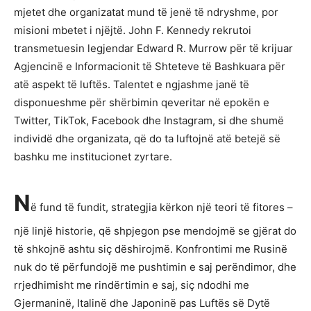
mjetet dhe organizatat mund të jenë të ndryshme, por
misioni mbetet i njëjtë. John F. Kennedy rekrutoi
transmetuesin legjendar Edward R. Murrow për të krijuar
Agjencinë e Informacionit të Shteteve të Bashkuara për
atë aspekt të luftës. Talentet e ngjashme janë të
disponueshme për shërbimin qeveritar në epokën e
Twitter, TikTok, Facebook dhe Instagram, si dhe shumë
individë dhe organizata, që do ta luftojnë atë betejë së
bashku me institucionet zyrtare.
N
ë fund të fundit, strategjia kërkon një teori të fitores –
një linjë historie, që shpjegon pse mendojmë se gjërat do
të shkojnë ashtu siç dëshirojmë. Konfrontimi me Rusinë
nuk do të përfundojë me pushtimin e saj perëndimor, dhe
rrjedhimisht me rindërtimin e saj, siç ndodhi me
Gjermaninë, Italinë dhe Japoninë pas Luftës së Dytë