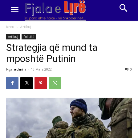
Kreu
Artikuj
Artikuj
Politikë
Strategjia që mund ta
mposhtë Putinin
Nga
admin
-
13 Mars 2022
0