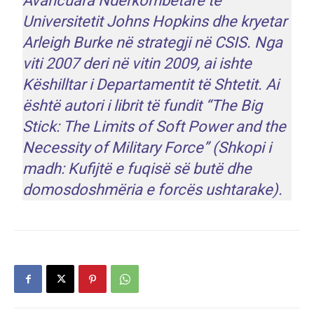
Avancuara Ndërkombëtare të
Universitetit Johns Hopkins dhe kryetar
Arleigh Burke në strategji në CSIS. Nga
viti 2007 deri në vitin 2009, ai ishte
Këshilltar i Departamentit të Shtetit. Ai
është autori i librit të fundit “
The Big
Stick: The Limits of Soft Power and the
Necessity of Military Force
” (Shkopi i
madh: Kufijtë e fuqisë së butë dhe
domosdoshmëria e forcës ushtarake).