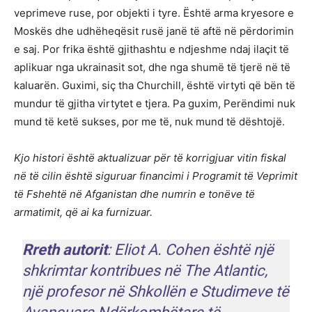
veprimeve ruse, por objekti i tyre. Është arma kryesore e
Moskës dhe udhëheqësit rusë janë të aftë në përdorimin
e saj. Por frika është gjithashtu e ndjeshme ndaj ilaçit të
aplikuar nga ukrainasit sot, dhe nga shumë të tjerë në të
kaluarën. Guximi, siç tha Churchill, është virtyti që bën të
mundur të gjitha virtytet e tjera. Pa guxim, Perëndimi nuk
mund të ketë sukses, por me të, nuk mund të dështojë.
Kjo histori është aktualizuar për të korrigjuar vitin fiskal
në të cilin është siguruar financimi i Programit të Veprimit
të Fshehtë në Afganistan dhe numrin e tonëve të
armatimit, që ai ka furnizuar.
Rreth autorit
:
Eliot A. Cohen
është një
shkrimtar kontribues në The Atlantic,
një profesor në Shkollën e Studimeve të