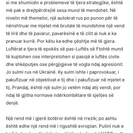
si me shumicën e problemeve të tjera strategjike, është
më pak e drejtpërdrejtë sesa mund të mendohet. Në
nivelin më themelor, një autokrat rus po punon për të
nënshtruar me mjetet më brutale të mundshme një vend
të lirë dhe të pavarur, pavarësinë e të cilit ai nuk e ka
pranuar kurrë. Por këtu ka edhe çështje më të gjera.
Luftërat e tjera të epokës së pas-Luftës së Ftohtë mund
të kuptohen ose interpretohen si pasojë e luftës civile
dhe shkëputjes ose përgjigjeve të vogla ndaj agresionit.
Jo sulmi rus në Ukrainë. Ky sulm ishte i paprovokuar, i
pakufizuar në objektivat e tij dhe i pakufizuar në mjetet e
tij. Prandaj, është një sulm jo vetëm ndaj atij vendi, por
ndaj të gjitha normave ndërkombëtare të sjelljes së
denjë.
Një rend më i gjerë botëror është në rrezik; po ashtu
është edhe një rend më i ngushtë evropian. Putini nuk e