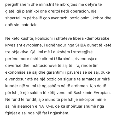
përgjithshëm dhe ministrit të mbrojtjes me detyrë të
gjatë, që planifikoi dhe drejtoi këtë operacion, një
shpartallim përballë çdo avantazhi pozicionimi, kohor dhe
epërsie materiale.
Në këto kushte, koalicioni i shteteve liberal-demokratike,
kryesisht evropiane, i udhëhequr nga SHBA duhet të ketë
tre objektiva. Qëllimi më i dukshëm i strategjisë
perëndimore është çlirimi i Ukrainës, rivendosja e
qeverisë dhe institucioneve të saj të lira, rindërtimi i
ekonomisë së saj dhe garantimi i pavarësisë së saj, duke
e vendosur atë në një pozicion sigurie të armatosur mirë
kundër një sulmi të ngjashëm në të ardhmen. Kjo do të
përfshijë një saldim të këtij vendi në Bashkimin Evropian.
Në fund të fundit, ajo mund të përfshijë inkorporimin e
saj në aleancën e NATO-s, që ka shpëtuar shumë nga
fqinjët e saj nga një fat i ngjashëm.