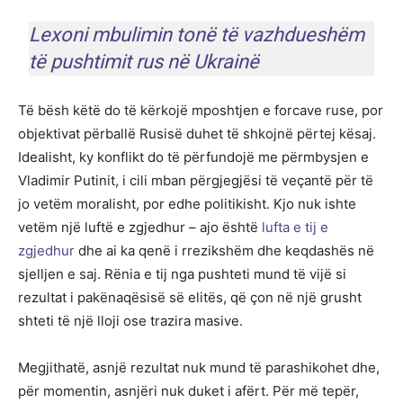
Lexoni mbulimin tonë të vazhdueshëm
të pushtimit rus në Ukrainë
Të bësh këtë do të kërkojë mposhtjen e forcave ruse, por
objektivat përballë Rusisë duhet të shkojnë përtej kësaj.
Idealisht, ky konflikt do të përfundojë me përmbysjen e
Vladimir Putinit, i cili mban përgjegjësi të veçantë për të
jo vetëm moralisht, por edhe politikisht. Kjo nuk ishte
vetëm një luftë e zgjedhur – ajo është
lufta e tij e
zgjedhur
dhe ai ka qenë i rrezikshëm dhe keqdashës në
sjelljen e saj. Rënia e tij nga pushteti mund të vijë si
rezultat i pakënaqësisë së elitës, që çon në një grusht
shteti të një lloji ose trazira masive.
Megjithatë, asnjë rezultat nuk mund të parashikohet dhe,
për momentin, asnjëri nuk duket i afërt. Për më tepër,