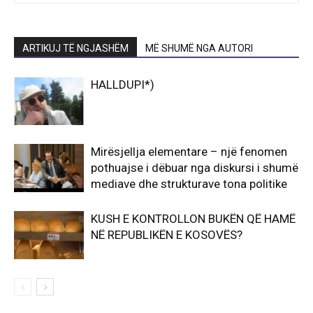
ARTIKUJ TË NGJASHËM
MË SHUMË NGA AUTORI
HALLDUPI*)
Mirësjellja elementare – një fenomen
pothuajse i dëbuar nga diskursi i shumë
mediave dhe strukturave tona politike
KUSH E KONTROLLON BUKËN QË HAMË
NË REPUBLIKËN E KOSOVËS?