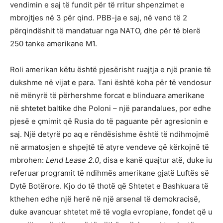
vendimin e saj të fundit për të rritur shpenzimet e
mbrojtjes në 3 për qind. PBB-ja e saj, në vend të 2
përqindëshit të mandatuar nga NATO, dhe për të blerë
250 tanke amerikane M1.
Roli amerikan këtu është pjesërisht ruajtja e një pranie të
dukshme në vijat e para. Tani është koha për të vendosur
në mënyrë të përhershme forcat e blinduara amerikane
në shtetet baltike dhe Poloni – një parandalues, por edhe
pjesë e çmimit që Rusia do të paguante për agresionin e
saj. Një detyrë po aq e rëndësishme është të ndihmojmë
në armatosjen e shpejtë të atyre vendeve që kërkojnë të
mbrohen:
Lend Lease 2.0
, disa e kanë quajtur atë, duke iu
referuar programit të ndihmës amerikane gjatë Luftës së
Dytë Botërore. Kjo do të thotë që Shtetet e Bashkuara të
kthehen edhe një herë në një arsenal të demokracisë,
duke avancuar shtetet më të vogla evropiane, fondet që u