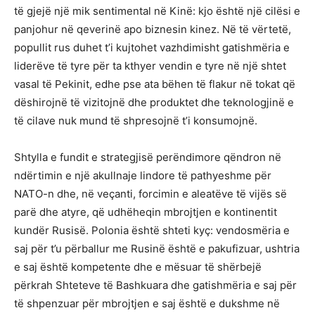
të gjejë një mik sentimental në Kinë: kjo është një cilësi e
panjohur në qeverinë apo biznesin kinez. Në të vërtetë,
popullit rus duhet t’i kujtohet vazhdimisht gatishmëria e
liderëve të tyre për ta kthyer vendin e tyre në një shtet
vasal të Pekinit, edhe pse ata bëhen të flakur në tokat që
dëshirojnë të vizitojnë dhe produktet dhe teknologjinë e
të cilave nuk mund të shpresojnë t’i konsumojnë.
Shtylla e fundit e strategjisë perëndimore qëndron në
ndërtimin e një akullnaje lindore të pathyeshme për
NATO-n dhe, në veçanti, forcimin e aleatëve të vijës së
parë dhe atyre, që udhëheqin mbrojtjen e kontinentit
kundër Rusisë. Polonia është shteti kyç: vendosmëria e
saj për t’u përballur me Rusinë është e pakufizuar, ushtria
e saj është kompetente dhe e mësuar të shërbejë
përkrah Shteteve të Bashkuara dhe gatishmëria e saj për
të shpenzuar për mbrojtjen e saj është e dukshme në