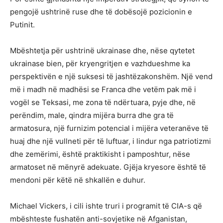
pengojë ushtrinë ruse dhe të dobësojë pozicionin e
Putinit.
Mbështetja për ushtrinë ukrainase dhe, nëse qytetet
ukrainase bien, për kryengritjen e vazhdueshme ka
perspektivën e një suksesi të jashtëzakonshëm. Një vend
më i madh në madhësi se Franca dhe vetëm pak më i
vogël se Teksasi, me zona të ndërtuara, pyje dhe, në
perëndim, male, qindra mijëra burra dhe gra të
armatosura, një furnizim potencial i mijëra veteranëve të
huaj dhe një vullneti për të luftuar, i lindur nga patriotizmi
dhe zemërimi, është praktikisht i pamposhtur, nëse
armatoset në mënyrë adekuate. Gjëja kryesore është të
mendoni për këtë në shkallën e duhur.
Michael Vickers, i cili ishte truri i programit të CIA-s që
mbështeste fushatën anti-sovjetike në Afganistan,