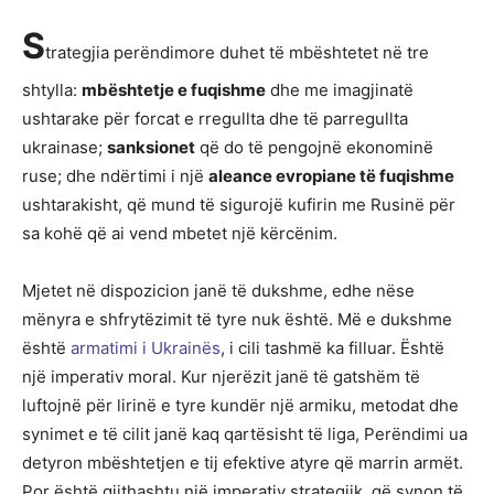
S
trategjia perëndimore duhet të mbështetet në tre
shtylla:
mbështetje e fuqishme
dhe me imagjinatë
ushtarake për forcat e rregullta dhe të parregullta
ukrainase;
sanksionet
që do të pengojnë ekonominë
ruse; dhe ndërtimi i një
aleance evropiane të fuqishme
ushtarakisht, që mund të sigurojë kufirin me Rusinë për
sa kohë që ai vend mbetet një kërcënim.
Mjetet në dispozicion janë të dukshme, edhe nëse
mënyra e shfrytëzimit të tyre nuk është. Më e dukshme
është
armatimi i Ukrainës
, i cili tashmë ka filluar. Është
një imperativ moral. Kur njerëzit janë të gatshëm të
luftojnë për lirinë e tyre kundër një armiku, metodat dhe
synimet e të cilit janë kaq qartësisht të liga, Perëndimi ua
detyron mbështetjen e tij efektive atyre që marrin armët.
Por është gjithashtu një imperativ strategjik, që synon të