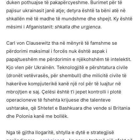
duken pothuajse të pakapërcyeshme. Burimet për të
pajisur ukrainasit janë atje; detyra është ta bëni atë në
shkallën më të madhe të mundshme dhe shpejt. Ky është
mësimi i Afganistanit:
shkalla dhe urgjenca
.
Carl von Clausewitz tha në mënyrë të famshme se
përdorimi maksimal i forcës nuk është aspak i
papajtueshëm me përdorimin e njëkohshëm të intelektit.
Kjo vlen për Ukrainën. Teknologjitë e përshtatura civile
(dronët vetëvrasës, për shembull) dhe milicitë civile të
hakerëve kompjuterikë kanë një rol për të luajtur në
mbrojtjen e saj. Çelësi është t’i jepet kontrolli i plotë
operacioneve të fshehta krijuese dhe talenteve
ushtarake, që Shtetet e Bashkuara dhe vende si Britania
dhe Polonia kanë me bollëk.
Nga të gjitha llogaritë, shtylla e dytë e strategjisë