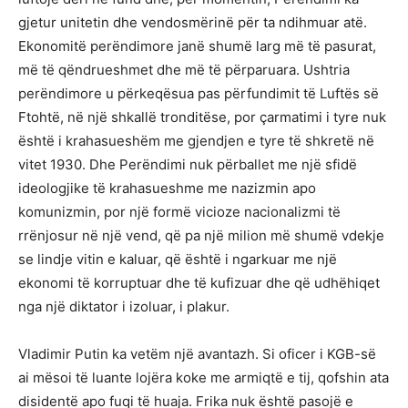
gjetur unitetin dhe vendosmërinë për ta ndihmuar atë.
Ekonomitë perëndimore janë shumë larg më të pasurat,
më të qëndrueshmet dhe më të përparuara. Ushtria
perëndimore u përkeqësua pas përfundimit të Luftës së
Ftohtë, në një shkallë tronditëse, por çarmatimi i tyre nuk
është i krahasueshëm me gjendjen e tyre të shkretë në
vitet 1930. Dhe Perëndimi nuk përballet me një sfidë
ideologjike të krahasueshme me nazizmin apo
komunizmin, por një formë vicioze nacionalizmi të
rrënjosur në një vend, që pa një milion më shumë vdekje
se lindje vitin e kaluar, që është i ngarkuar me një
ekonomi të korruptuar dhe të kufizuar dhe që udhëhiqet
nga një diktator i izoluar, i plakur.
Vladimir Putin ka vetëm një avantazh. Si oficer i KGB-së
ai mësoi të luante lojëra koke me armiqtë e tij, qofshin ata
disidentë apo fuqi të huaja. Frika nuk është pasojë e