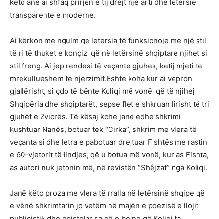
këto anë ai shfaq prirjen e tij drejt një arti dhe letërsie
transparente e moderne.
Ai kërkon me ngulm qe letersia të funksionoje me një stil
të ri të thuket e konçiz, që në letërsinë shqiptare njihet si
stil freng. Ai jep rendesi të veçante gjuhes, ketij mjeti te
mrekullueshem te njerzimit.Eshte koha kur ai vepron
gjallërisht, si çdo të bënte Koliqi më vonë, që të njihej
Shqipëria dhe shqiptarët, sepse flet e shkruan lirisht të tri
gjuhët e Zvicrës. Të kësaj kohe janë edhe shkrimi
kushtuar Nanës, botuar tek “Cirka”, shkrim me vlera të
veçanta si dhe letra e pabotuar drejtuar Fishtës me rastin
e 60-vjetorit të lindjes, që u botua më vonë, kur as Fishta,
as autori nuk jetonin më, në revistën “Shêjzat” nga Koliqi.
Janë këto proza me vlera të rralla në letërsinë shqipe që
e vënë shkrimtarin jo vetëm në majën e poezisë e llojit
publicistik dhe epistolar sa që e bejne që Koliqi ta