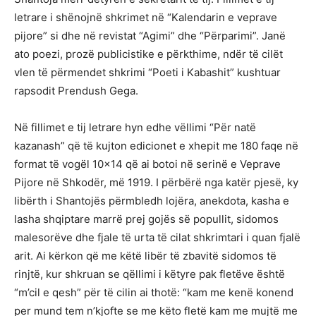
letrare i shënojnë shkrimet në “Kalendarin e veprave
pijore” si dhe në revistat “Agimi” dhe “Përparimi”. Janë
ato poezi, prozë publicistike e përkthime, ndër të cilët
vlen të përmendet shkrimi “Poeti i Kabashit” kushtuar
rapsodit Prendush Gega.
Në fillimet e tij letrare hyn edhe vëllimi “Për natë
kazanash” që të kujton edicionet e xhepit me 180 faqe në
format të vogël 10×14 që ai botoi në serinë e Veprave
Pijore në Shkodër, më 1919. I përbërë nga katër pjesë, ky
libërth i Shantojës përmbledh lojëra, anekdota, kasha e
lasha shqiptare marrë prej gojës së popullit, sidomos
malesorëve dhe fjale të urta të cilat shkrimtari i quan fjalë
arit. Ai kërkon që me këtë libër të zbavitë sidomos të
rinjtë, kur shkruan se qëllimi i këtyre pak fletëve është
“m’cil e qesh” për të cilin ai thotë: “kam me kenë konend
per mund tem n’kjofte se me këto fletë kam me mujtë me