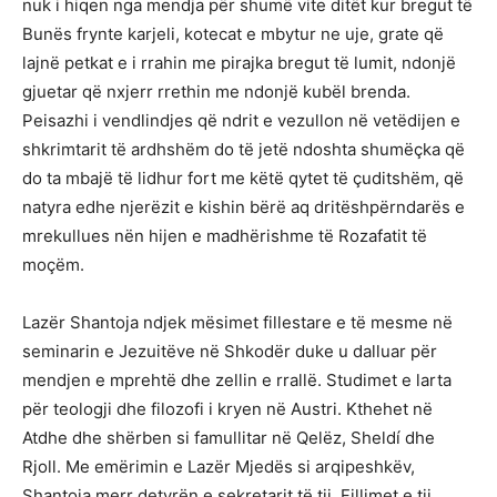
nuk i hiqen nga mendja për shumë vite ditët kur bregut të
Bunës frynte karjeli, kotecat e mbytur ne uje, grate që
lajnë petkat e i rrahin me pirajka bregut të lumit, ndonjë
gjuetar që nxjerr rrethin me ndonjë kubël brenda.
Peisazhi i vendlindjes që ndrit e vezullon në vetëdijen e
shkrimtarit të ardhshëm do të jetë ndoshta shumëçka që
do ta mbajë të lidhur fort me këtë qytet të çuditshëm, që
natyra edhe njerëzit e kishin bërë aq dritëshpërndarës e
mrekullues nën hijen e madhërishme të Rozafatit të
moçëm.
Lazër Shantoja ndjek mësimet fillestare e të mesme në
seminarin e Jezuitëve në Shkodër duke u dalluar për
mendjen e mprehtë dhe zellin e rrallë. Studimet e larta
për teologji dhe filozofi i kryen në Austri. Kthehet në
Atdhe dhe shërben si famullitar në Qelëz, Sheldí dhe
Rjoll. Me emërimin e Lazër Mjedës si arqipeshkëv,
Shantoja merr detyrën e sekretarit të tij. Fillimet e tij