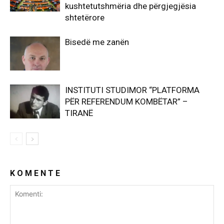
kushtetutshmëria dhe përgjegjësia
shtetërore
Bisedë me zanën
INSTITUTI STUDIMOR “PLATFORMA
PËR REFERENDUM KOMBËTAR” –
TIRANË
K O M E N T E