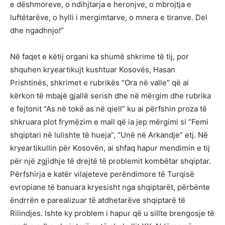
e dëshmoreve, o ndihjtarja e heronjve, o mbrojtja e
luftëtarëve, o hylli i mergimtarve, o mnera e tiranve. Del
dhe ngadhnjo!”
Në faqet e këtij organi ka shumë shkrime të tij, por
shquhen kryeartikujt kushtuar Kosovës, Hasan
Prishtinës, shkrimet e rubrikës “Ora në valle” që ai
kërkon të mbajë gjallë serish dhe në mërgim dhe rubrika
e fejtonit “As në tokë as në qiell” ku ai përfshin proza të
shkruara plot frymëzim e mall që ia jep mërgimi si “Femi
shqiptari në lulishte të hueja”, “Unë në Arkandje” etj. Në
kryeartikullin për Kosovën, ai shfaq hapur mendimin e tij
për një zgjidhje të drejtë të problemit kombëtar shqiptar.
Përfshirja e katër vilajeteve perëndimore të Turqisë
evropiane të banuara kryesisht nga shqiptarët, përbënte
ëndrrën e parealizuar të atdhetarëve shqiptarë të
Rilindjes. Ishte ky problem i hapur që u sillte brengosje të