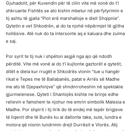
Gjuhadolit, për Kuvendin për të cilin vite më vonë do t’i
shkruante Fishtës se ato kishin mbetur në përfytyrimin e
tij ashtu të gjalla “Plot erë marshalloje e diell Shqipnie”.
Qytetin e vet Shkodrën, ai do ta njohë nëpërmjet të gjitha
hollësive. Atë nuk do ta intersonte aq e kaluara dhe zulma
e saj.
Por syrit te tij nuk i shpëton asgjë nga ajo që ndodh
përditë. Vite më vonë ai do t’i kujtonte gaztorët e qytetit,
ditët e diela kur rrugët e Shkodrës vlonin “tue u hangër
rikat e Tepes me të Ballabanës, patat e Arrës së Madhe
me ato të Djepaxhinjve” që shndnrroheshin në spektakle
gjurmelenese. Qyteti i Shantojës kishte ne brinje edhe
relievin e famshem te njohur me emrin simbolik Malesia e
Madhe. Por shpirti i tij lirik do të endej më tepër brigjeve
të liqenit dhe të Bunës ku ai dallonte take, sule, lundra e
motora që nisnin lundrimin drejt Durrësit e Vlorës. Atij