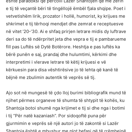
është paradoksi që përcolli Lazër Shantojën që me zërin
e tij të veçantë bëri të tingëllojë ëmbël fjala shqipe. Poet i
vetvetishëm lirik, prozator i hollë, humorist, ky krijues me
shkrimet e tij tërhoqi mendjet dhe zemrat e receptuesve
në vitet ’20-’30. Ai e shfaq prirjen letrare midis dy luftrave
deri sa do të ndërpritet jeta dhe vepra e tij e pambarueme
fill pas Luftës së Dytë Botërore. Heshtja e pas luftës ka
bërë punën e saj, prandaj dhe hulumtimi, kërkimi dhe
interpretimi i vlerave letrare të këtij krijuesi e vë
kërkuesin para disa vështirësive jo të lehta që kanë të
bëjnë me zbulimin autentik të veprës së tij.
Ajo sot në mungesë të çdo lloj burimi bibliografik mund të
njihet përmes organeve të shumta të shtypit të kohës, ku
Shantoja botoi shumë nga krijimet e tij si dhe nga i botimi
i tij “Për natë kazaniash”. Por sidoqoftë puna për
gjurmimin e veprës së një autori jo të zakontë si Lazër
Shantoja është e mbushur me plot befasi që të rrëmbejnë