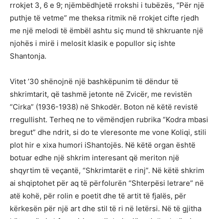
rrokjet 3, 6 e 9; njëmbëdhjetë rrokshi i tubëzës, “Për një
puthje të vetme” me theksa ritmik në rrokjet cifte rjedh
me një melodi të ëmbël ashtu siç mund të shkruante një
njohës i mirë i melosit klasik e popullor siç ishte
Shantonja.
Vitet ’30 shënojnë një bashkëpunim të dëndur të
shkrimtarit, që tashmë jetonte në Zvicër, me revistën
“Cirka” (1936-1938) në Shkodër. Boton në këtë revistë
rregullisht. Terheq ne to vëmëndjen rubrika “Kodra mbasi
bregut” dhe ndrit, si do te vleresonte me vone Koliqi, stili
plot hir e xixa humori iShantojës. Në këtë organ është
botuar edhe një shkrim interesant që meriton një
shqyrtim të veçantë, “Shkrimtarët e rinj”. Në këtë shkrim
ai shqiptohet për aq të përfolurën “Shterpësi letrare” në
atë kohë, për rolin e poetit dhe të artit të fjalës, për
kërkesën për një art dhe stil të ri në letërsi. Në të gjitha