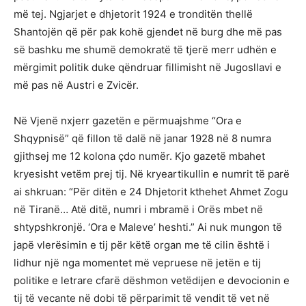
më tej. Ngjarjet e dhjetorit 1924 e tronditën thellë
Shantojën që për pak kohë gjendet në burg dhe më pas
së bashku me shumë demokratë të tjerë merr udhën e
mërgimit politik duke qëndruar fillimisht në Jugosllavi e
më pas në Austri e Zvicër.
Në Vjenë nxjerr gazetën e përmuajshme “Ora e
Shqypnisë” që fillon të dalë në janar 1928 në 8 numra
gjithsej me 12 kolona çdo numër. Kjo gazetë mbahet
kryesisht vetëm prej tij. Në kryeartikullin e numrit të parë
ai shkruan: “Për ditën e 24 Dhjetorit kthehet Ahmet Zogu
në Tiranë… Atë ditë, numri i mbramë i Orës mbet në
shtypshkronjë. ‘Ora e Maleve’ heshti.” Ai nuk mungon të
japë vlerësimin e tij për këtë organ me të cilin është i
lidhur një nga momentet më vepruese në jetën e tij
politike e letrare cfarë dëshmon vetëdijen e devocionin e
tij të vecante në dobi të përparimit të vendit të vet në