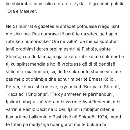
ku shkrimtari luan rolin e oratorit zyrtar të grupimit politik
“Ora e Maleve”.
Në 51 numrat e gazetës ai shfaqet pothuajse rregullisht
me shkrime. Pas numrave të parë të gazetës, që hapin
rubrikën humoristike “Ora në valle”, që me sa kuptohet
janë prodhim i dorës prej mjeshtri të Fishtës, është
Shantoja që do ta mbajë gjallë këtë rubrikë me shkrimet e
tij ku spikat mendja e hollë vrojtuese që di të qendisë
stilin me xixa humori, siç do të shkruante shumë vite më
pas me plot dhimbje dhe adhurim për të Ernest Koliqi.
Përveç këtyre shkrimeve, kryearikujt “Burmat e Shtetit”,
“Kacaleci i Shqipnis”, “Të dy shtretën të përmendun”,
fjalimi i mbajtur në Vlorë mbi varrin e Avni Rustemit, mbi
varrin e Ramiz Dacit në Dibër, fjalimi i mbajtur ditën e
flamurit në ballkonin e Bashkisë në Shkodër 1924, mund
të futen pa mëdyshje ndër gjërat më të bukura të