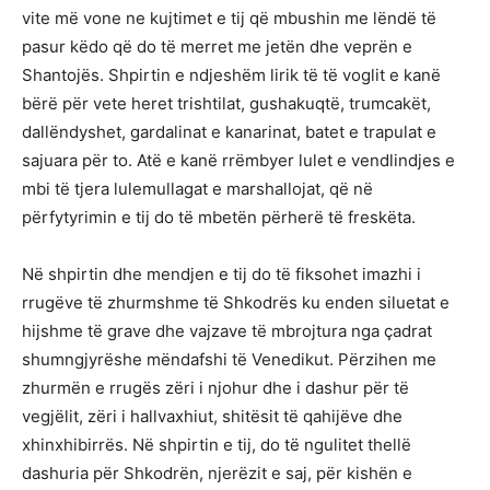
vite më vone ne kujtimet e tij që mbushin me lëndë të
pasur këdo që do të merret me jetën dhe veprën e
Shantojës. Shpirtin e ndjeshëm lirik të të voglit e kanë
bërë për vete heret trishtilat, gushakuqtë, trumcakët,
dallëndyshet, gardalinat e kanarinat, batet e trapulat e
sajuara për to. Atë e kanë rrëmbyer lulet e vendlindjes e
mbi të tjera lulemullagat e marshallojat, që në
përfytyrimin e tij do të mbetën përherë të freskëta.
Në shpirtin dhe mendjen e tij do të fiksohet imazhi i
rrugëve të zhurmshme të Shkodrës ku enden siluetat e
hijshme të grave dhe vajzave të mbrojtura nga çadrat
shumngjyrëshe mëndafshi të Venedikut. Përzihen me
zhurmën e rrugës zëri i njohur dhe i dashur për të
vegjëlit, zëri i hallvaxhiut, shitësit të qahijëve dhe
xhinxhibirrës. Në shpirtin e tij, do të ngulitet thellë
dashuria për Shkodrën, njerëzit e saj, për kishën e