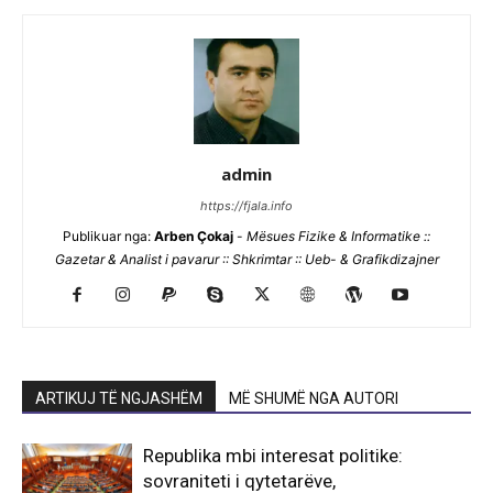
admin
https://fjala.info
Publikuar nga:
Arben Çokaj
-
Mësues Fizike & Informatike ::
Gazetar & Analist i pavarur :: Shkrimtar :: Ueb- & Grafikdizajner
ARTIKUJ TË NGJASHËM
MË SHUMË NGA AUTORI
Republika mbi interesat politike:
sovraniteti i qytetarëve,