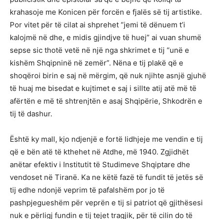
krahasoje me Konicen për forcën e fjalës së tij artistike.
Por vitet për të cilat ai shprehet “jemi të dënuem t’i
kalojmë në dhe, e midis gjindjve të huej” ai vuan shumë
sepse sic thotë vetë në një nga shkrimet e tij “unë e
kishëm Shqipninë në zemër”. Nëna e tij plakë që e
shoqëroi birin e saj në mërgim, që nuk njihte asnjë gjuhë
të huaj me bisedat e kujtimet e saj i sillte atij atë më të
afërtën e më të shtrenjtën e asaj Shqipërie, Shkodrën e
tij të dashur.
Është ky mall, kjo ndjenjë e fortë lidhjeje me vendin e tij
që e bën atë të kthehet në Atdhe, më 1940. Zgjidhët
anëtar efektiv i Institutit të Studimeve Shqiptare dhe
vendoset në Tiranë. Ka ne këtë fazë të fundit të jetës së
tij edhe ndonjë veprim të pafalshëm por jo të
pashpjegueshëm për veprën e tij si patriot që gjithësesi
nuk e përligj fundin e tij tejet tragjik, për të cilin do të