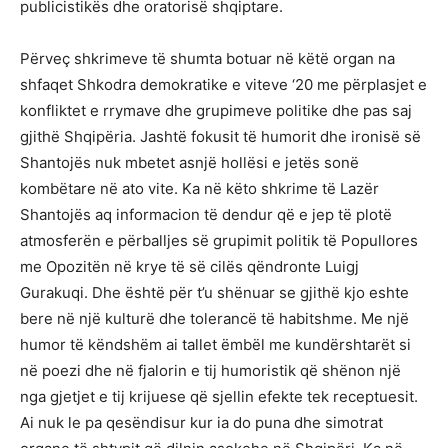
publicistikës dhe oratorisë shqiptare.
Përveç shkrimeve të shumta botuar në këtë organ na
shfaqet Shkodra demokratike e viteve ‘20 me përplasjet e
konfliktet e rrymave dhe grupimeve politike dhe pas saj
gjithë Shqipëria. Jashtë fokusit të humorit dhe ironisë së
Shantojës nuk mbetet asnjë hollësi e jetës sonë
kombëtare në ato vite. Ka në këto shkrime të Lazër
Shantojës aq informacion të dendur që e jep të plotë
atmosferën e përballjes së grupimit politik të Popullores
me Opozitën në krye të së cilës qëndronte Luigj
Gurakuqi. Dhe është për t’u shënuar se gjithë kjo eshte
bere në një kulturë dhe tolerancë të habitshme. Me një
humor të këndshëm ai tallet ëmbël me kundërshtarët si
në poezi dhe në fjalorin e tij humoristik që shënon një
nga gjetjet e tij krijuese që sjellin efekte tek receptuesit.
Ai nuk le pa qesëndisur kur ia do puna dhe simotrat