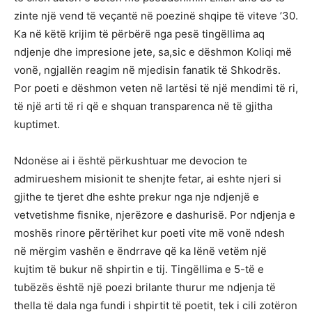
zinte një vend të veçantë në poezinë shqipe të viteve ’30.
Ka në këtë krijim të përbërë nga pesë tingëllima aq
ndjenje dhe impresione jete, sa,sic e dëshmon Koliqi më
vonë, ngjallën reagim në mjedisin fanatik të Shkodrës.
Por poeti e dëshmon veten në lartësi të një mendimi të ri,
të një arti të ri që e shquan transparenca në të gjitha
kuptimet.
Ndonëse ai i është përkushtuar me devocion te
admirueshem misionit te shenjte fetar, ai eshte njeri si
gjithe te tjeret dhe eshte prekur nga nje ndjenjë e
vetvetishme fisnike, njerëzore e dashurisë. Por ndjenja e
moshës rinore përtërihet kur poeti vite më vonë ndesh
në mërgim vashën e ëndrrave që ka lënë vetëm një
kujtim të bukur në shpirtin e tij. Tingëllima e 5-të e
tubëzës është një poezi brilante thurur me ndjenja të
thella të dala nga fundi i shpirtit të poetit, tek i cili zotëron