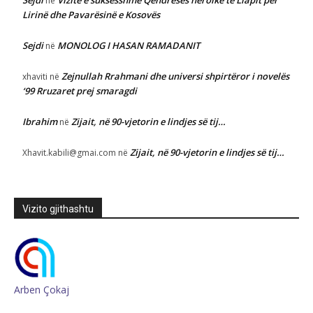
Sejdi
Vizitë e suksesshme Qëndresës heroike të Llapit për
në
Lirinë dhe Pavarësinë e Kosovës
Sejdi
MONOLOG I HASAN RAMADANIT
në
Zejnullah Rrahmani dhe universi shpirtëror i novelës
xhaviti
në
‘99 Rruzaret prej smaragdi
Ibrahim
Zijait, në 90-vjetorin e lindjes së tij…
në
Zijait, në 90-vjetorin e lindjes së tij…
Xhavit.kabili@gmai.com
në
Vizito gjithashtu
Arben Çokaj