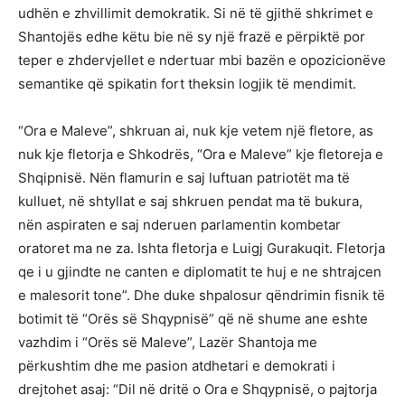
udhën e zhvillimit demokratik. Si në të gjithë shkrimet e
Shantojës edhe këtu bie në sy një frazë e përpiktë por
teper e zhdervjellet e ndertuar mbi bazën e opozicionëve
semantike që spikatin fort theksin logjik të mendimit.
“Ora e Maleve”, shkruan ai, nuk kje vetem një fletore, as
nuk kje fletorja e Shkodrës, “Ora e Maleve” kje fletoreja e
Shqipnisë. Nën flamurin e saj luftuan patriotët ma të
kulluet, në shtyllat e saj shkruen pendat ma të bukura,
nën aspiraten e saj nderuen parlamentin kombetar
oratoret ma ne za. Ishta fletorja e Luigj Gurakuqit. Fletorja
qe i u gjindte ne canten e diplomatit te huj e ne shtrajcen
e malesorit tone”. Dhe duke shpalosur qëndrimin fisnik të
botimit të “Orës së Shqypnisë” që në shume ane eshte
vazhdim i “Orës së Maleve”, Lazër Shantoja me
përkushtim dhe me pasion atdhetari e demokrati i
drejtohet asaj: “Dil në dritë o Ora e Shqypnisë, o pajtorja