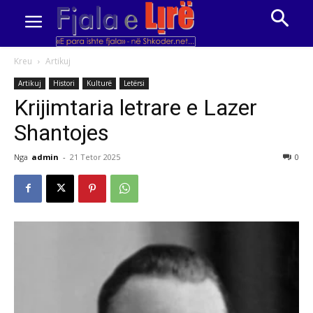
Kreu
Artikuj
Artikuj
Histori
Kulturë
Letërsi
Krijimtaria letrare e Lazer
Shantojes
Nga
admin
-
21 Tetor 2025
0