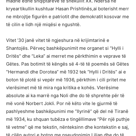
madhe edhe shqiptarëve të shekullit XX. Ndërsa në
kryeartikullin kushtuar Hasan Prishtinës,ai boterisht merr
ne mbrojtje figurën e patriotit dhe demokratit kosovar me
të cilin e lidh një miqësi e ngushtë.
Vitet ’30 janë vitet të ngjeshura në krijimtarinë e
Shantojës. Përveç bashkëpunimit me organet si “Hylli i
Dritës” dhe “Leka” ai merret me përkthimin e veprave të
Gëtes. Pas botimit të këngës së 4-të të poemës së Gëtes
“Hermandi dhe Dorotea” më 1932 tek “Hylli i Dritës” ai e
boton të plotë si vepër më 1936, përkthim i cili pritet me
vlerësimet më të mira nga kritika e kohës. Vlerësime
absolute ai ka marrë nga Noli dhe do të shprehte për të
më vonë Norbert Jokli. Por në këto vite le gjurmë të
pashlyeshme bashkëpunimi me “Ilyrinë” që del në Tiranë
më 1934, ku shquan tubëza e tingëllimave “Për një puthje
të vetme” që me tekstin, nënteksinn dhe kontekstin e saj,
të cilën autori e boton me pseudonimin Lilian dhe do të