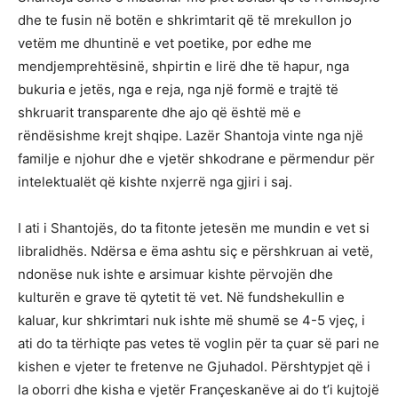
dhe te fusin në botën e shkrimtarit që të mrekullon jo
vetëm me dhuntinë e vet poetike, por edhe me
mendjemprehtësinë, shpirtin e lirë dhe të hapur, nga
bukuria e jetës, nga e reja, nga një formë e trajtë të
shkruarit transparente dhe ajo që është më e
rëndësishme krejt shqipe. Lazër Shantoja vinte nga një
familje e njohur dhe e vjetër shkodrane e përmendur për
intelektualët që kishte nxjerrë nga gjiri i saj.
I ati i Shantojës, do ta fitonte jetesën me mundin e vet si
libralidhës. Ndërsa e ëma ashtu siç e përshkruan ai vetë,
ndonëse nuk ishte e arsimuar kishte përvojën dhe
kulturën e grave të qytetit të vet. Në fundshekullin e
kaluar, kur shkrimtari nuk ishte më shumë se 4-5 vjeç, i
ati do ta tërhiqte pas vetes të voglin për ta çuar së pari ne
kishen e vjeter te fretenve ne Gjuhadol. Përshtypjet që i
la oborri dhe kisha e vjetër Françeskanëve ai do t’i kujtojë