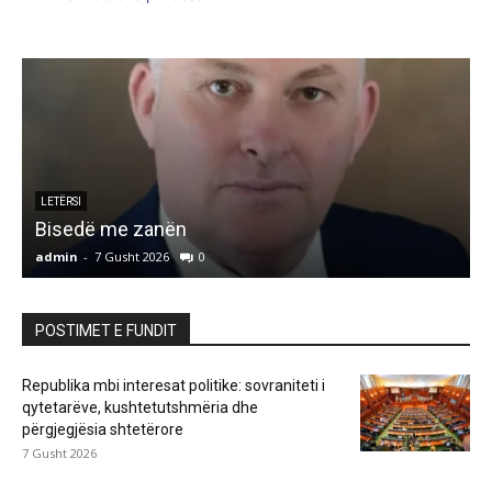
LETËRSI
Bisedë me zanën
admin
-
7 Gusht 2026
0
a
POSTIMET E FUNDIT
Republika mbi interesat politike: sovraniteti i
qytetarëve, kushtetutshmëria dhe
përgjegjësia shtetërore
7 Gusht 2026