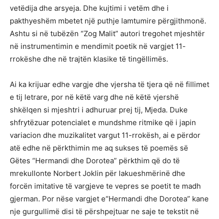
vetëdija dhe arsyeja. Dhe kujtimi i vetëm dhe i
pakthyeshëm mbetet një puthje lamtumire përgjithmonë.
Ashtu si në tubëzën “Zog Malit” autori tregohet mjeshtër
në instrumentimin e mendimit poetik në vargjet 11-
rrokëshe dhe në trajtën klasike të tingëllimës.
Ai ka krijuar edhe vargje dhe vjersha të tjera që në fillimet
e tij letrare, por në këtë varg dhe në këtë vjershë
shkëlqen si mjeshtri i adhuruar prej tij, Mjeda. Duke
shfrytëzuar potencialet e mundshme ritmike që i japin
variacion dhe muzikalitet vargut 11-rrokësh, ai e përdor
atë edhe në përkthimin me aq sukses të poemës së
Gëtes “Hermandi dhe Dorotea” përkthim që do të
mrekullonte Norbert Joklin për lakueshmërinë dhe
forcën imitative të vargjeve te vepres se poetit te madh
gjerman. Por nëse vargjet e“Hermandi dhe Dorotea” kane
nje gurgullimë disi të përshpejtuar ne saje te tekstit në