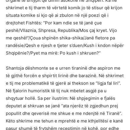
organe të shtypit që dilnin asokohe në Shqipëri. Ka në
shkrimet e tij tharm të vërtetë komik jo të stisur që krijon
situata komike si kjo që ai zbulon në një poezi që i
drejtohet Fishtës: “Por kam ndie se të janë çue
peshë/Vllaznia, Shpresa, Republika/Mos çaj kryet. Vijo
me qeshë!”/Çoua shpinën shika-shika/Janë fletore pa
randësie/Qesh e njesh e tjeter s’duen/Kush i kndon nëpër
Shqipënie?/Pyet ma mirë: Po kush i shkruen?”
Shantoja dëshmonte se e urren tiraninë dhe aspiron me
të gjithë forcën e shpirtit lirinë dhe barazinë. Në shkrimet
e tij me problematikë të gjerë ai thekson se “ligja fal liri”.
Në fjalorin humoristik të tij nuk mbetet asgjë pa u
shqytuar hollë. Sa per ilustrim: Në shpjegimin e fjalës
deputet ai shkruan se janë “ata njerëz të zgjedhun prej
popullit dhe qeverisë me shkue e me ndenjtë në Tiranë”.
Këto shkrime me tehun e mprehtë e me kthjelltësi e kanë
pasur shumë të frytshëm receptimin në kohë, por edhe