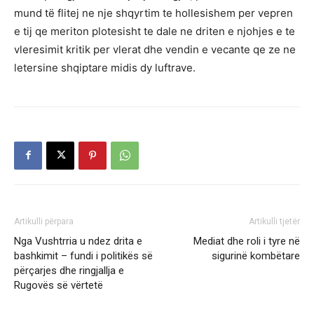
mund të flitej ne nje shqyrtim te hollesishem per vepren
e tij qe meriton plotesisht te dale ne driten e njohjes e te
vleresimit kritik per vlerat dhe vendin e vecante qe ze ne
letersine shqiptare midis dy luftrave.
Artikulli përpara
Artikulli tjetër
Nga Vushtrria u ndez drita e
Mediat dhe roli i tyre në
bashkimit – fundi i politikës së
sigurinë kombëtare
përçarjes dhe ringjallja e
Rugovës së vërtetë