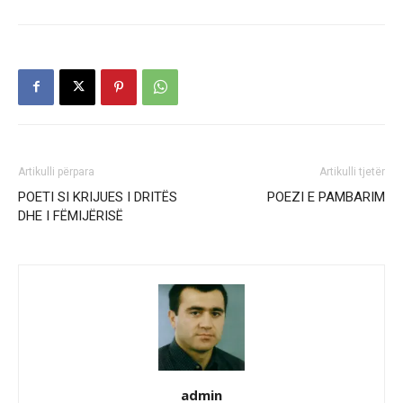
Artikulli përpara
Artikulli tjetër
POETI SI KRIJUES I DRITËS
POEZI E PAMBARIM
DHE I FËMIJËRISË
admin