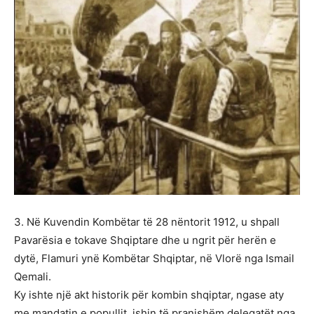
3. Në Kuvendin Kombëtar të 28 nëntorit 1912, u shpall
Pavarësia e tokave Shqiptare dhe u ngrit për herën e
dytë, Flamuri ynë Kombëtar Shqiptar, në Vlorë nga Ismail
Qemali.
Ky ishte një akt historik për kombin shqiptar, ngase aty
me mandatin e popullit, ishin të pranishëm delegatët nga