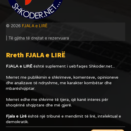
© 2026
FJALA e LIRË
| Të gjitha të drejtat e rezervuara
Rreth FJALA e LIRË
FJALA e LIRË
është suplement i uebfaqes
Shkoder.net...
Merret me publikimin e shkrimeve, komenteve, opinioneve
dhe analizave të ndryshme, me karakter kombëtar dhe
mbarëshqiptar.
Merret edhe me shkrime të tjera, që kanë interes për
shoqërinë shqiptare dhe më gjerë.
Fjala e Lirë
është një tribunë e mendimit të lirë, intelektual e
demokratik.