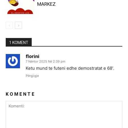
MARKEZ
1 KOMENT
florini
7 Nëntor 2025 Në 2:39 pm
Ketu mund te futeni edhe demostratat e 68′.
Përgjigje
K O M E N T E