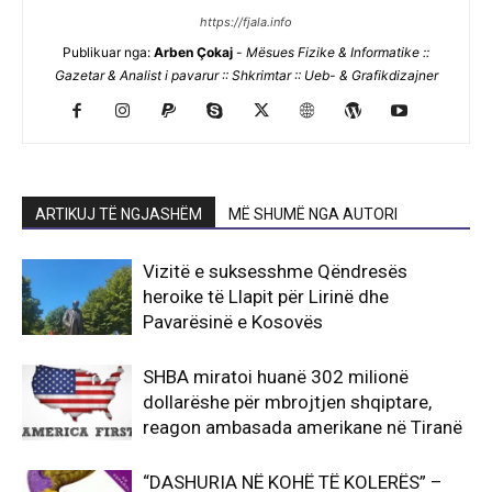
https://fjala.info
Publikuar nga:
Arben Çokaj
-
Mësues Fizike & Informatike ::
Gazetar & Analist i pavarur :: Shkrimtar :: Ueb- & Grafikdizajner
ARTIKUJ TË NGJASHËM
MË SHUMË NGA AUTORI
Vizitë e suksesshme Qëndresës
heroike të Llapit për Lirinë dhe
Pavarësinë e Kosovës
SHBA miratoi huanë 302 milionë
dollarëshe për mbrojtjen shqiptare,
reagon ambasada amerikane në Tiranë
“DASHURIA NË KOHË TË KOLERËS” –