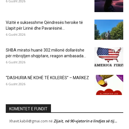
6 Gusht 2026
Vizitë e suksesshme Qëndresës heroike të
Llapit për Lirinë dhe Pavarësinë...
6 Gusht 2026
SHBA miratoi huanë 302 milionë dollarëshe
për mbrojtjen shqiptare, reagon ambasada...
6 Gusht 2026
“DASHURIA NË KOHË TË KOLERËS” – MARKEZ
6 Gusht 2026
KOMENTET E FUNDIT
Zijait, në 90-vjetorin e lindjes së tij…
Xhavit.kabili@gmai.com
në