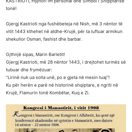
KASTRIOTI, Hyjnori im personal dhe Simbol i Shqiptarisë
tonë!
Gjergj Kastrioti nga fushëbeteja në Nish, më 3 nëntor të
vitit 1443 kthehet në atdhe-Krujë, për ta luftuar armikun
shekullor Osman, fashist dhe barbar.
Gjthnjë sipas, Marin Barletit!
Gjergj Kastrioti, më 28 nëntor 1443, i drejtohet turmës së
tubuar dhe frymëzuar:
“Lirinë nuk ua solla unë, po e gjeta në mesin tuaj”!
Ku për herën e parë në historinë shqiptare, e ngriti në
Krujë, Flamurin tonë Kombëtar, Kuq e Zi.