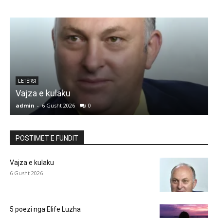
LETËRSI
5 poezi nga Elife Luzha
L
admin
-
6 Gusht 2026
0
a
POSTIMET E FUNDIT
Vajza e kulaku
6 Gusht 2026
5 poezi nga Elife Luzha