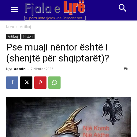
Kreu
Artikuj
Artikuj
Histori
Pse muaji nëntor është i
(shenjtë për shqiptarët)?
Nga
admin
-
7 Nëntor 2025
1