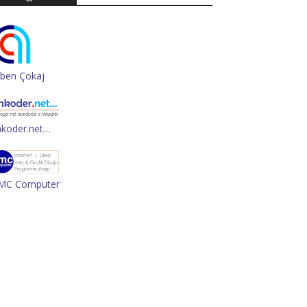
rben Çokaj
hkoder.net…
MC Computer