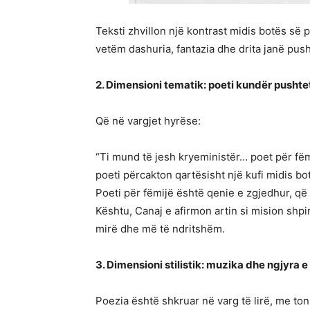
Teksti zhvillon një kontrast midis botës së 
vetëm dashuria, fantazia dhe drita janë push
2. Dimensioni tematik: poeti kundër pushtet
Që në vargjet hyrëse:
“Ti mund të jesh kryeministër… poet për fë
poeti përcakton qartësisht një kufi midis bot
Poeti për fëmijë është qenie e zgjedhur, q
Kështu, Canaj e afirmon artin si mision shpir
mirë dhe më të ndritshëm.
3. Dimensioni stilistik: muzika dhe ngjyra e 
Poezia është shkruar në varg të lirë, me to