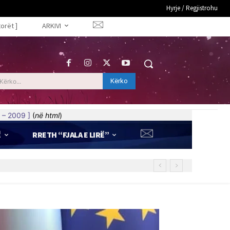
Hyrje / Regjistrohu
torët ]
ARKIVI
Kërko
Kërko...
 – 2009 ]
(
në html
)
Ë
RRETH “FJALA E LIRË”