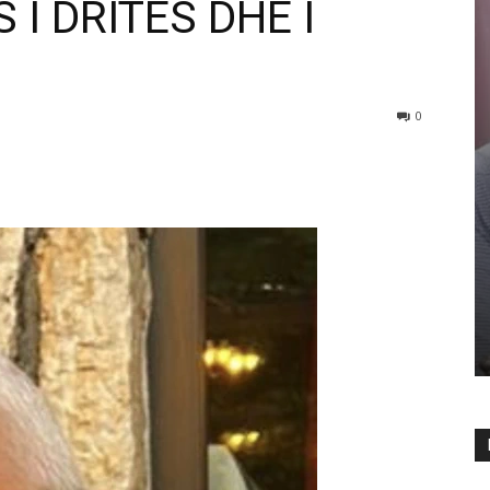
 I DRITËS DHE I
0