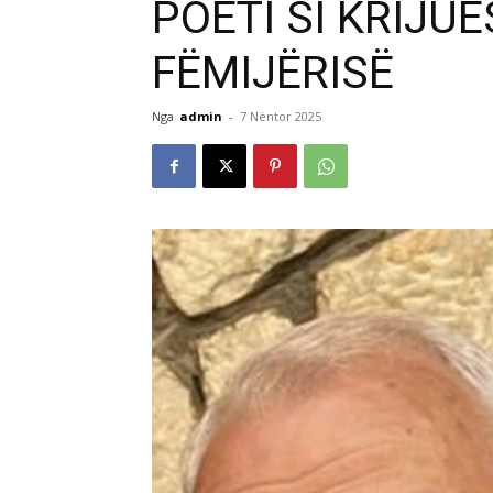
POETI SI KRIJUES
FËMIJËRISË
Nga
admin
-
7 Nëntor 2025