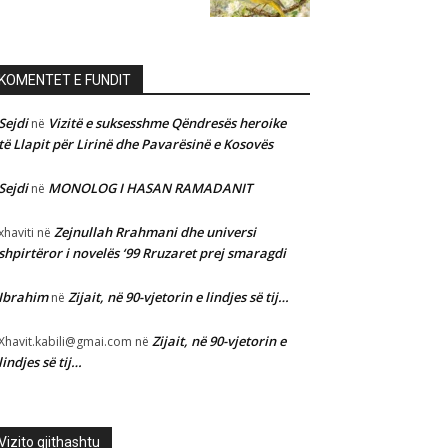
KOMENTET E FUNDIT
Sejdi
Vizitë e suksesshme Qëndresës heroike
në
të Llapit për Lirinë dhe Pavarësinë e Kosovës
Sejdi
MONOLOG I HASAN RAMADANIT
në
Zejnullah Rrahmani dhe universi
xhaviti
në
shpirtëror i novelës ‘99 Rruzaret prej smaragdi
Ibrahim
Zijait, në 90-vjetorin e lindjes së tij…
në
Zijait, në 90-vjetorin e
Xhavit.kabili@gmai.com
në
lindjes së tij…
Vizito gjithashtu