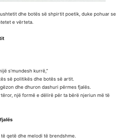
pushtetit dhe botës së shpirtit poetik, duke pohuar se
tetet e vërteta.
it
mijë s’mundesh kurrë,”
ës së politikës dhe botës së artit.
ë gëzon dhe dhuron dashuri përmes fjalës.
tëror, një formë e dëlirë për ta bërë njeriun më të
fjalës
n të qetë dhe melodi të brendshme.