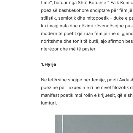
time”, botuar nga Shtë Botuese ” Faik Konic
poezisë bashkëkohore shqiptare për fëmijë. 
stilistik, semiotik dhe mitopoetik – duke e pa
ku imagjinata dhe gëzimi zëvendësojnë push
modern të poetit që ruan fëmijërinë si gjen
ndritshme dhe tonit të butë, ajo afirmon besi
njerëzor dhe më të pastër.
1. Hyrje
Në letërsinë shqipe për fëmijë, poeti Avdush
poezinë për lexuesin e ri në nivel filozofik 
manifest poetik mbi rolin e krijuesit, që e s
lumturi.