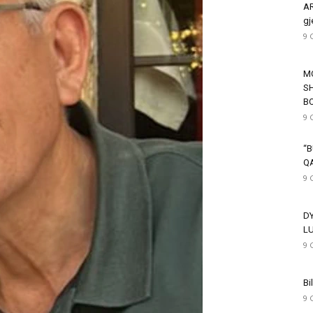
AR
gj
9 
M
SH
B
9 
“B
Q
9 
D
L
9 
Bi
9 