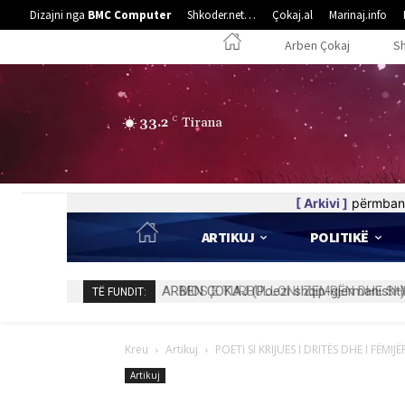
Dizajni nga
BMC Computer
Shkoder.net…
Çokaj.al
Marinaj.info
Arben Çokaj
S
33.2
C
Tirana
[ Arkivi ]
përmban 
ARTIKUJ
POLITIKË
MOS E TURBULLONI ZEMRËN DHE SHPI
TË FUNDIT:
Kreu
Artikuj
POETI SI KRIJUES I DRITËS DHE I FËMIJË
Artikuj