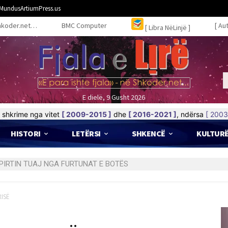
MundusArtiumPress.us
hkoder.net…
BMC Computer
[ Au
[ Libra NëLinjë ]
E dielë, 9 Gusht 2026
shkrime nga vitet
[ 2009-2015 ]
dhe
[ 2016-2021 ]
, ndërsa
[ 2003
HISTORI
LETËRSI
SHKENCË
KULTUR
RTIN TUAJ NGA FURTUNAT E BOTËS
RISË