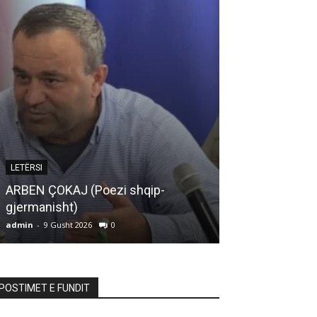
ARTIKUJ
LETËRSI
MOS E TURBU
ARBEN ÇOKAJ (Poezi shqip-
SHPIRTIN TUA
gjermanisht)
BOTËS
admin
-
9 Gusht 2026
0
admin
-
9 Gusht 20
POSTIMET E FUNDIT