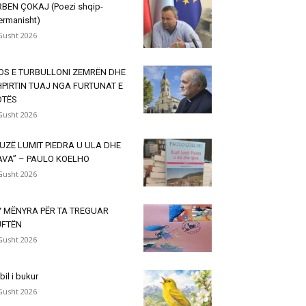
BEN ÇOKAJ (Poezi shqip-
ermanisht)
Gusht 2026
OS E TURBULLONI ZEMRËN DHE
PIRTIN TUAJ NGA FURTUNAT E
OTËS
Gusht 2026
UZË LUMIT PIEDRA U ULA DHE
AVA” – PAULO KOELHO
Gusht 2026
Y MËNYRA PËR TA TREGUAR
UFTËN
Gusht 2026
lbil i bukur
Gusht 2026