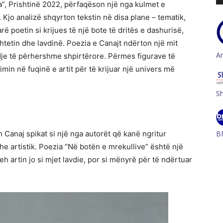
a”, Prishtinë 2022, përfaqëson një nga kulmet e
Kjo analizë shqyrton tekstin në disa plane – tematik,
rë poetin si krijues të një bote të dritës e dashurisë,
tetin dhe lavdinë. Poezia e Canajt ndërton një mit
A
dje të përhershme shpirtërore. Përmes figurave të
min në fuqinë e artit për të krijuar një univers më
S
B
 Canaj spikat si një nga autorët që kanë ngritur
dhe artistik. Poezia “Në botën e mrekullive” është një
heh artin jo si mjet lavdie, por si mënyrë për të ndërtuar