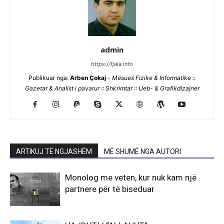
admin
https://fjala.info
Publikuar nga:
Arben Çokaj
-
Mësues Fizike & Informatike ::
Gazetar & Analist i pavarur :: Shkrimtar :: Ueb- & Grafikdizajner
ARTIKUJ TË NGJASHËM
MË SHUMË NGA AUTORI
Monolog me veten, kur nuk kam një
partnere për të biseduar