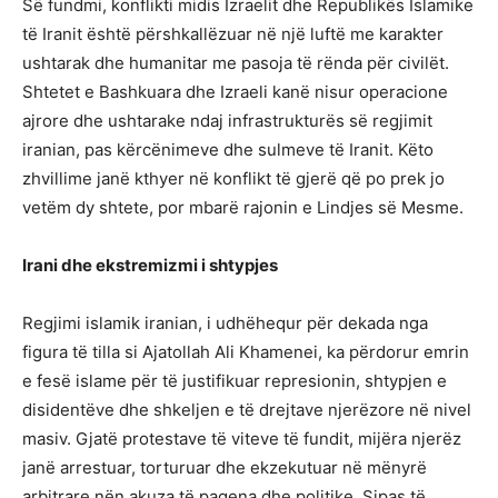
Së fundmi, konflikti midis Izraelit dhe Republikës Islamike
të Iranit është përshkallëzuar në një luftë me karakter
ushtarak dhe humanitar me pasoja të rënda për civilët.
Shtetet e Bashkuara dhe Izraeli kanë nisur operacione
ajrore dhe ushtarake ndaj infrastrukturës së regjimit
iranian, pas kërcënimeve dhe sulmeve të Iranit. Këto
zhvillime janë kthyer në konflikt të gjerë që po prek jo
vetëm dy shtete, por mbarë rajonin e Lindjes së Mesme.
Irani dhe ekstremizmi i shtypjes
Regjimi islamik iranian, i udhëhequr për dekada nga
figura të tilla si Ajatollah Ali Khamenei, ka përdorur emrin
e fesë islame për të justifikuar represionin, shtypjen e
disidentëve dhe shkeljen e të drejtave njerëzore në nivel
masiv. Gjatë protestave të viteve të fundit, mijëra njerëz
janë arrestuar, torturuar dhe ekzekutuar në mënyrë
arbitrare nën akuza të paqena dhe politike. Sipas të