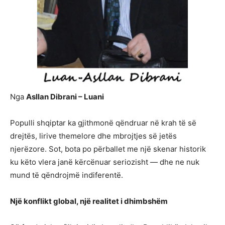
Nga
Asllan Dibrani – Luani
Populli shqiptar ka gjithmonë qëndruar në krah të së
drejtës, lirive themelore dhe mbrojtjes së jetës
njerëzore. Sot, bota po përballet me një skenar historik
ku këto vlera janë kërcënuar seriozisht — dhe ne nuk
mund të qëndrojmë indiferentë.
Një konflikt global, një realitet i dhimbshëm