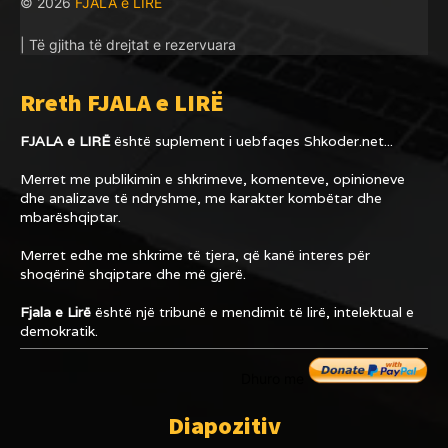
© 2026
FJALA e LIRË
| Të gjitha të drejtat e rezervuara
Rreth FJALA e LIRË
FJALA e LIRË
është suplement i uebfaqes
Shkoder.net...
Merret me publikimin e shkrimeve, komenteve, opinioneve
dhe analizave të ndryshme, me karakter kombëtar dhe
mbarëshqiptar.
Merret edhe me shkrime të tjera, që kanë interes për
shoqërinë shqiptare dhe më gjerë.
Fjala e Lirë
është një tribunë e mendimit të lirë, intelektual e
demokratik.
Dhuro me
Diapozitiv