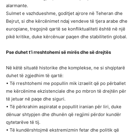
alarmante.
Sulmet e vazhdueshme, goditjet ajrore në Teheran dhe
Bejrut, si dhe kërcënimet ndaj vendeve të tjera arabe dhe
europiane, tregojnë qartë se konfliktualiteti është në një
pikë kritike, duke kërcënuar paqen dhe stabilitetin global.
Pse duhet t’i rreshtohemi së mirës dhe së drejtës
Në këtë situatë historike dhe komplekse, ne si shqiptarë
duhet të zgjedhim të qartë:
• Të rreshtohemi me popullin mik izraelit që po përballet
me kërcënime ekzistenciale dhe po mbron të drejtën për
të jetuar në paqe dhe siguri.
• Të përkrahim aspiratat e popullit iranian për liri, duke
dënuar shtypjen dhe dhunën që regjimi përdor kundër
qytetarëve të tij.
• Të kundërshtojmë ekstremizmin fetar dhe politik që