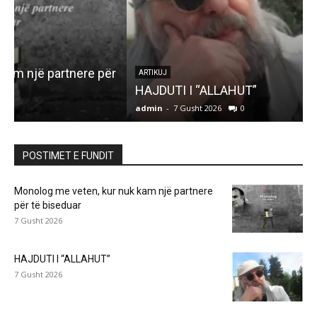
r
ARTIKUJ
HAJDUTI I “ALLAHUT”
admin
-
7 Gusht 2026
0
a
POSTIMET E FUNDIT
Monolog me veten, kur nuk kam një partnere
për të biseduar
7 Gusht 2026
HAJDUTI I “ALLAHUT”
7 Gusht 2026