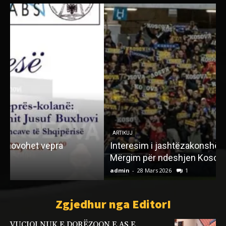
ARTIKUJ
Interesim i jashtëzakonshëm i të rinjve në
“
Mërgim për ndeshjen Kosovë–Turqi
admin
-
28 Mars 2026
1
a
Zgjedhur nga EditorI
VUÇIQI NUK E DORËZOON E AS E