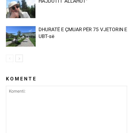
HAJDUTI I “ALLAHUT”
DHURATË E ÇMUAR PËR 75 VJETORIN E
UBT-së
K O M E N T E