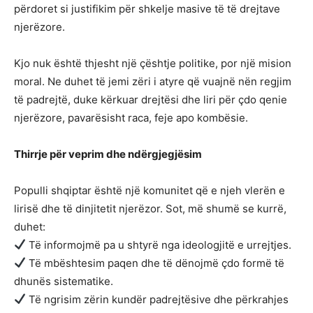
përdoret si justifikim për shkelje masive të të drejtave
njerëzore.
Kjo nuk është thjesht një çështje politike, por një mision
moral. Ne duhet të jemi zëri i atyre që vuajnë nën regjim
të padrejtë, duke kërkuar drejtësi dhe liri për çdo qenie
njerëzore, pavarësisht raca, feje apo kombësie.
Thirrje për veprim dhe ndërgjegjësim
Populli shqiptar është një komunitet që e njeh vlerën e
lirisë dhe të dinjitetit njerëzor. Sot, më shumë se kurrë,
duhet:
Të informojmë pa u shtyrë nga ideologjitë e urrejtjes.
Të mbështesim paqen dhe të dënojmë çdo formë të
dhunës sistematike.
Të ngrisim zërin kundër padrejtësive dhe përkrahjes