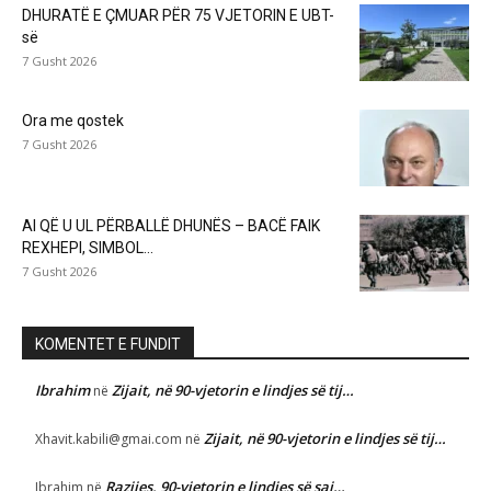
DHURATË E ÇMUAR PËR 75 VJETORIN E UBT-
së
7 Gusht 2026
Ora me qostek
7 Gusht 2026
AI QË U UL PËRBALLË DHUNËS – BACË FAIK
REXHEPI, SIMBOL...
7 Gusht 2026
KOMENTET E FUNDIT
Ibrahim
Zijait, në 90-vjetorin e lindjes së tij…
në
Zijait, në 90-vjetorin e lindjes së tij…
Xhavit.kabili@gmai.com
në
Razijes, 90-vjetorin e lindjes së saj…
Ibrahim
në