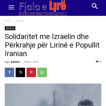
Kreu
Artikuj
Artikuj
Solidaritet me Izraelin dhe
Përkrahje për Lirinë e Popullit
Iranian
Nga
admin
-
4 Mars 2026
0