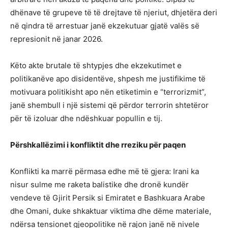
dhënave të grupeve të të drejtave të njeriut, dhjetëra deri
në qindra të arrestuar janë ekzekutuar gjatë valës së
represionit në janar 2026.
Këto akte brutale të shtypjes dhe ekzekutimet e
politikanëve apo disidentëve, shpesh me justifikime të
motivuara politikisht apo nën etiketimin e “terrorizmit”,
janë shembull i një sistemi që përdor terrorin shtetëror
për të izoluar dhe ndëshkuar popullin e tij.
Përshkallëzimi i konfliktit dhe rreziku për paqen
Konflikti ka marrë përmasa edhe më të gjera: Irani ka
nisur sulme me raketa balistike dhe dronë kundër
vendeve të Gjirit Persik si Emiratet e Bashkuara Arabe
dhe Omani, duke shkaktuar viktima dhe dëme materiale,
ndërsa tensionet gjeopolitike në rajon janë në nivele