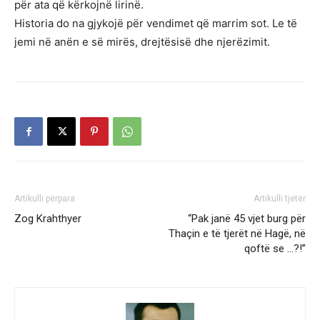
për ata që kërkojnë lirinë.
Historia do na gjykojë për vendimet që marrim sot. Le të
jemi në anën e së mirës, drejtësisë dhe njerëzimit.
Artikulli përpara
Artikulli tjetër
Zog Krahthyer
“Pak janë 45 vjet burg për
Thaçin e të tjerët në Hagë, në
qoftë se …?!”