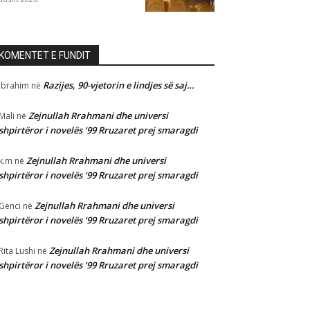
KOMENTET E FUNDIT
Razijes, 90-vjetorin e lindjes së saj…
Ibrahim
në
Zejnullah Rrahmani dhe universi
Mali
në
shpirtëror i novelës ‘99 Rruzaret prej smaragdi
Zejnullah Rrahmani dhe universi
k.m
në
shpirtëror i novelës ‘99 Rruzaret prej smaragdi
Zejnullah Rrahmani dhe universi
Genci
në
shpirtëror i novelës ‘99 Rruzaret prej smaragdi
Zejnullah Rrahmani dhe universi
Rita Lushi
në
shpirtëror i novelës ‘99 Rruzaret prej smaragdi