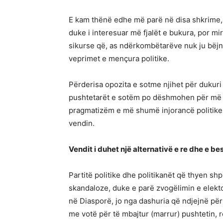
E kam thënë edhe më parë në disa shkrime, 
duke i interesuar më fjalët e bukura, por mi
sikurse që, as ndërkombëtarëve nuk ju bëjnë
veprimet e mençura politike.
Përderisa opozita e sotme njihet për dukuri
pushtetarët e sotëm po dëshmohen për më 
pragmatizëm e më shumë injorancë politike,
vendin.
Vendit i duhet një alternativë e re dhe e b
Partitë politike dhe politikanët që thyen 
skandaloze, duke e parë zvogëlimin e elekt
në Diasporë, jo nga dashuria që ndjejnë për
me votë për të mbajtur (marrur) pushtetin, 