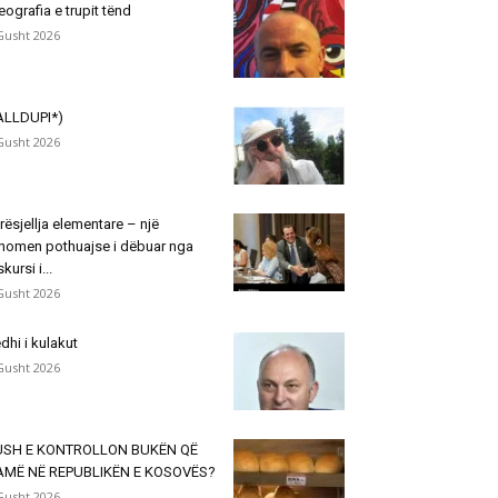
eografia e trupit tënd
Gusht 2026
ALLDUPI*)
Gusht 2026
rësjellja elementare – një
nomen pothuajse i dëbuar nga
skursi i...
Gusht 2026
dhi i kulakut
Gusht 2026
USH E KONTROLLON BUKËN QË
AMË NË REPUBLIKËN E KOSOVËS?
Gusht 2026