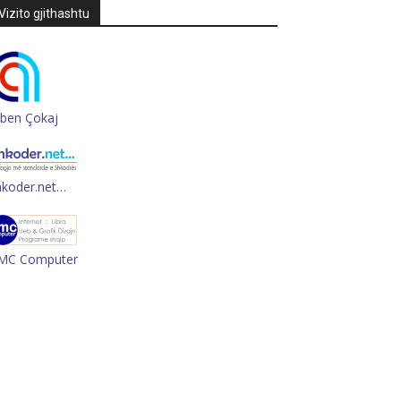
Vizito gjithashtu
rben Çokaj
hkoder.net…
MC Computer