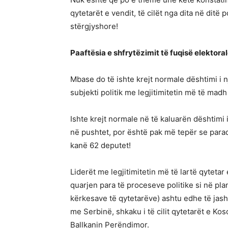
qytetarët e vendit, të cilët nga dita në ditë
stërgjyshore!
Paaftësia e shfrytëzimit të fuqisë elektoral
Mbase do të ishte krejt normale dështimi i n
subjekti politik me legjitimitetin më të madh
Ishte krejt normale në të kaluarën dështimi
në pushtet, por është pak më tepër se parad
kanë 62 deputet!
Liderët me legjitimitetin më të lartë qyteta
quarjen para të proceseve politike si në pl
kërkesave të qytetarëve) ashtu edhe të jash
me Serbinë, shkaku i të cilit qytetarët e K
Ballkanin Perëndimor.