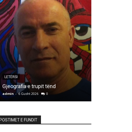
LETËRSI
ARTIKUJ
Gjeografia e trupit tënd
HALLDUPI*)
admin
-
6 Gusht 2026
0
admin
-
6 Gusht 20
POSTIMET E FUNDIT