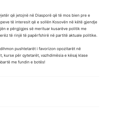
ë vjetër që jetojnë në Diasporë që të mos bien pre e
peve të interesit që e sollën Kosovën në këtë gjendje
ën e përgjigjes së merituar kusarëve politik me
jerëz të rinjë të papërfshirë në partitë aktuale politike.
ndihmon pushtetarët i favorizon opozitarët në
it, kurse për qytetarët, vazhdimësia e kësaj klase
abartë me fundin e botës!