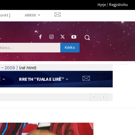
Hyrje / Regjistrohu
torët ]
ARKIVI
Kërko
Kërko...
 – 2009 ]
(
në html
)
Ë
RRETH “FJALA E LIRË”