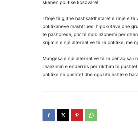
skenën politike kosovare!
I ftojë të gjithë bashkatdhetarët e rinjë e t
politikanëve mashtrues, hipokritëve dhe gru
të pashpresë, por të mobilizohemi për dhënj
krijimin e një alternative të re politike, me n
Mungesa e një alternative të re për aq sa i 
realizimin e ëndërrës për rikthim të pushtet
politike në pushtet dhe opozitë është e bar