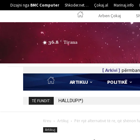
Dizajni nga
BMC Computer
Shkoder.net…
Çokaj.al
Marinaj.info
Arben Çokaj
S
36.8
C
Tirana
[ Arkivi ]
përmban 
ARTIKUJ
POLITIKË
HALLDUPI*)
TË FUNDIT:
Kreu
Artikuj
Për një alternativë të re, që shënon 
Artikuj