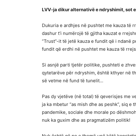
LVV-ja dikur alternativë e ndryshimit, sot 
Dukuria e ardhjes në pushtet me kauza të r
dashur t’i numërojë të gjitha kauzat e rrejs
“Trust”-it të jetë kauza e fundit që i ndanë 
fundit që erdhi në pushtet me kauza të rrej
Si asnjë parti tjetër politike, pushteti e zhv
qytetarëve për ndryshim, është kthyer në t
së vetme në fund të tunelit…
Pas dy vjetëve (në total) të qeverisjes me 
ja ka mbetur “as mish dhe as peshk”, siq e t
pandemike, sociale dhe morale po dëshmohe
nuk ka guxim dhe as pragmatizëm politik!
Nuk është që po e themë unë këtë konstatim,