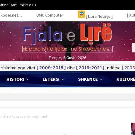
MundusArtiumPress.us
hkoder.net…
BMC Computer
[ Au
[ Libra NëLinjë ]
E enjte, 6 Gusht 2026
shkrime nga vitet
[ 2009-2015 ]
dhe
[ 2016-2021 ]
, ndërsa
[ 2003
HISTORI
LETËRSI
SHKENCË
KULTUR
fundin e kauzave të rrejshme!