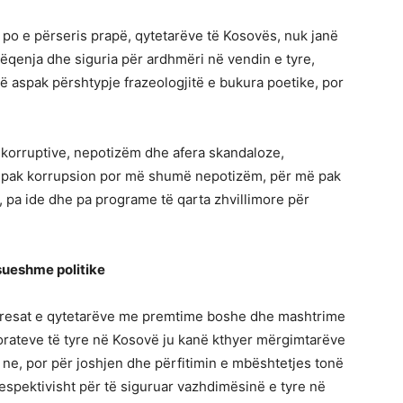
po e përseris prapë, qytetarëve të Kosovës, nuk janë
rëqenja dhe siguria për ardhmëri në vendin e tyre,
 aspak përshtypje frazeologjitë e bukura poetike, por
 korruptive, nepotizëm dhe afera skandaloze,
pak korrupsion por më shumë nepotizëm, për më pak
 pa ide dhe pa programe të qarta zhvillimore për
esueshme politike
shpresat e qytetarëve me premtime boshe dhe mashtrime
orateve të tyre në Kosovë ju kanë kthyer mërgimtarëve
 ne, por për joshjen dhe përfitimin e mbështetjes tonë
respektivisht për të siguruar vazhdimësinë e tyre në