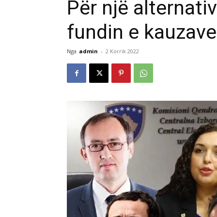
Për një alternati
fundin e kauzave
Nga
admin
-
2 Korrik 2022