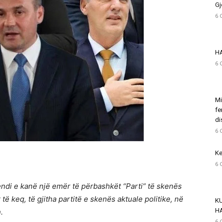
Gj
6 
H
6 
Mi
fe
di
6 
Ke
6 
vendi e kanë një emër të përbashkët “Parti” të skenës
të keq, të gjitha partitë e skenës aktuale politike, në
K
H
.
6 