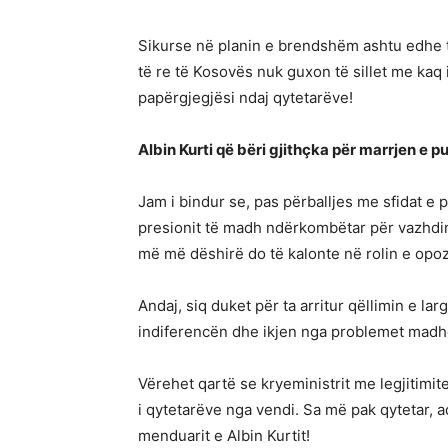
Sikurse në planin e brendshëm ashtu edhe t
të re të Kosovës nuk guxon të sillet me kaq 
papërgjegjësi ndaj qytetarëve!
Albin Kurti që bëri gjithçka për marrjen e p
Jam i bindur se, pas përballjes me sfidat e 
presionit të madh ndërkombëtar për vazhdimi
më më dëshirë do të kalonte në rolin e opozi
Andaj, siq duket për ta arritur qëllimin e lar
indiferencën dhe ikjen nga problemet madhor
Vërehet qartë se kryeministrit me legjitimite
i qytetarëve nga vendi. Sa më pak qytetar, a
menduarit e Albin Kurtit!