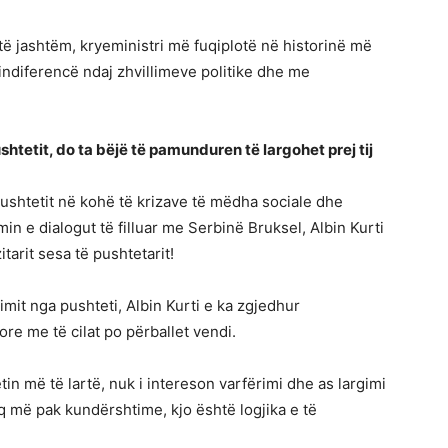
ë jashtëm, kryeministri më fuqiplotë në historinë më
indiferencë ndaj zhvillimeve politike dhe me
ushtetit, do ta bëjë të pamunduren të largohet prej tij
pushtetit në kohë të krizave të mëdha sociale dhe
n e dialogut të filluar me Serbinë Bruksel, Albin Kurti
tarit sesa të pushtetarit!
gimit nga pushteti, Albin Kurti e ka zgjedhur
e me të cilat po përballet vendi.
tin më të lartë, nuk i intereson varfërimi dhe as largimi
q më pak kundërshtime, kjo është logjika e të