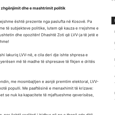
e zhgënjimit dhe e mashtrimit politik
rejshme është prezente nga paslufta në Kosovë. Pa
hme të subjekteve politike, lutem që kauza e rrejshme e
pushtetin dhe opozitën! Dhashtë Zoti që LVV-ja të jetë e
shme!
eshi lakuriq LVV-në, e cila deri dje ishte shpresa e
hyerësen më të madhe të shpresave të fikjen e dritës
vendin, me mosmbajtjen e asnjë premtim elektoral, LVV-
hotë populli. Me paaftësinë e menaxhimit të krizave:
t se nuk ka kapacitete të mjaftueshme qeverisëse,
 por është realiteti i hidhur që po e thonë çdo ditë