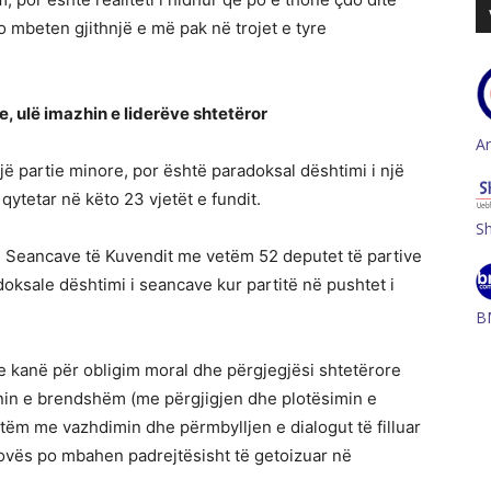
 po mbeten gjithnjë e më pak në trojet e tyre
e, ulë imazhin e liderëve shtetëror
A
jë partie minore, por është paradoksal dështimi i një
 qytetar në këto 23 vjetët e fundit.
S
 i Seancave të Kuvendit me vetëm 52 deputet të partive
oksale dështimi i seancave kur partitë në pushtet i
B
r e kanë për obligim moral dhe përgjegjësi shtetërore
anin e brendshëm (me përgjigjen dhe plotësimin e
tëm me vazhdimin dhe përmbylljen e dialogut të filluar
osovës po mbahen padrejtësisht të getoizuar në