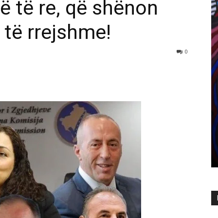
vë të re, që shënon
 të rrejshme!
0