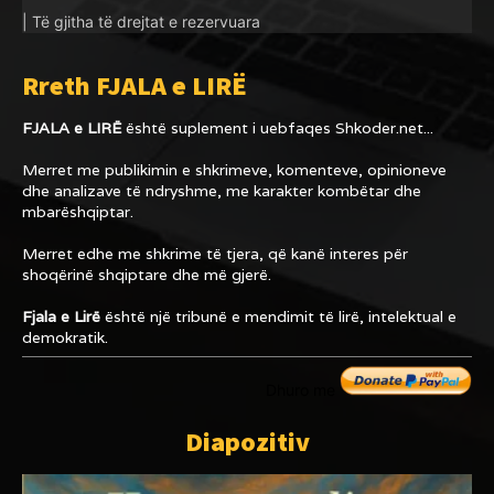
| Të gjitha të drejtat e rezervuara
Rreth FJALA e LIRË
FJALA e LIRË
është suplement i uebfaqes
Shkoder.net...
Merret me publikimin e shkrimeve, komenteve, opinioneve
dhe analizave të ndryshme, me karakter kombëtar dhe
mbarëshqiptar.
Merret edhe me shkrime të tjera, që kanë interes për
shoqërinë shqiptare dhe më gjerë.
Fjala e Lirë
është një tribunë e mendimit të lirë, intelektual e
demokratik.
Dhuro me
Diapozitiv