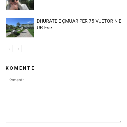
DHURATË E ÇMUAR PËR 75 VJETORIN E
UBT-së
K O M E N T E