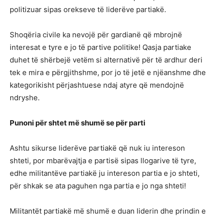
politizuar sipas orekseve të liderëve partiakë.
Shoqëria civile ka nevojë për gardianë që mbrojnë
interesat e tyre e jo të partive politike! Qasja partiake
duhet të shërbejë vetëm si alternativë për të ardhur deri
tek e mira e përgjithshme, por jo të jetë e njëanshme dhe
kategorikisht përjashtuese ndaj atyre që mendojnë
ndryshe.
Punoni për shtet më shumë se për parti
Ashtu sikurse liderëve partiakë që nuk iu intereson
shteti, por mbarëvajtja e partisë sipas llogarive të tyre,
edhe militantëve partiakë ju intereson partia e jo shteti,
për shkak se ata paguhen nga partia e jo nga shteti!
Militantët partiakë më shumë e duan liderin dhe prindin e