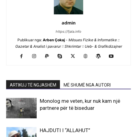
admin
https://fjala.info
Publikuar nga:
Arben Çokaj
-
Mësues Fizike & Informatike ::
Gazetar & Analist i pavarur :: Shkrimtar :: Ueb- & Grafikdizajner
ARTIKUJ TË NGJASHËM
MË SHUMË NGA AUTORI
Monolog me veten, kur nuk kam një
partnere për të biseduar
HAJDUTI I “ALLAHUT”