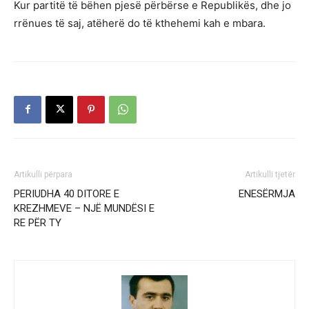
Kur partitë të bëhen pjesë përbërse e Republikës, dhe jo
rrënues të saj, atëherë do të kthehemi kah e mbara.
Artikulli përpara
Artikulli tjetër
PERIUDHA 40 DITORE E
ENESËRMJA
KREZHMEVE – NJË MUNDËSI E
RE PËR TY