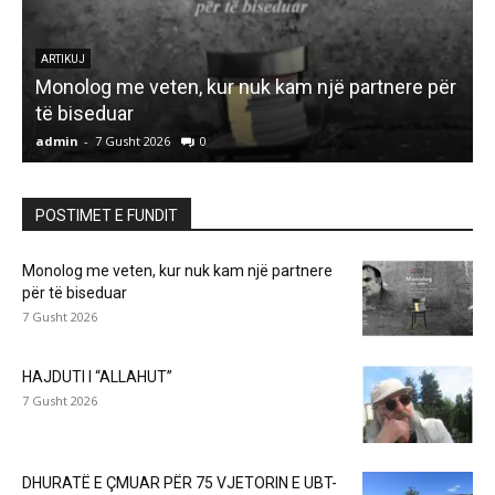
r
ARTIKUJ
HAJDUTI I “ALLAHUT”
admin
-
7 Gusht 2026
0
a
POSTIMET E FUNDIT
Monolog me veten, kur nuk kam një partnere
për të biseduar
7 Gusht 2026
HAJDUTI I “ALLAHUT”
7 Gusht 2026
DHURATË E ÇMUAR PËR 75 VJETORIN E UBT-