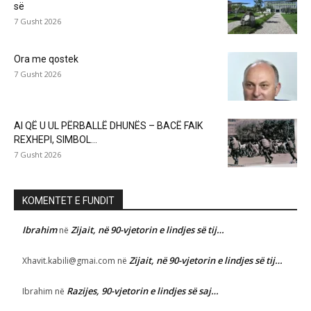
së
7 Gusht 2026
Ora me qostek
7 Gusht 2026
AI QË U UL PËRBALLË DHUNËS – BACË FAIK
REXHEPI, SIMBOL...
7 Gusht 2026
KOMENTET E FUNDIT
Ibrahim
Zijait, në 90-vjetorin e lindjes së tij…
në
Zijait, në 90-vjetorin e lindjes së tij…
Xhavit.kabili@gmai.com
në
Razijes, 90-vjetorin e lindjes së saj…
Ibrahim
në