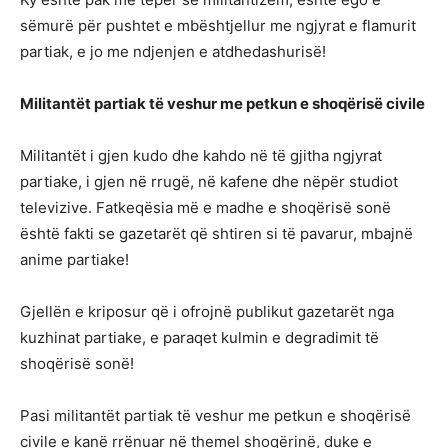
sëmurë për pushtet e mbështjellur me ngjyrat e flamurit
partiak, e jo me ndjenjen e atdhedashurisë!
Militantët partiak të veshur me petkun e shoqërisë civile
Militantët i gjen kudo dhe kahdo në të gjitha ngjyrat
partiake, i gjen në rrugë, në kafene dhe nëpër studiot
televizive. Fatkeqësia më e madhe e shoqërisë sonë
është fakti se gazetarët që shtiren si të pavarur, mbajnë
anime partiake!
Gjellën e kriposur që i ofrojnë publikut gazetarët nga
kuzhinat partiake, e paraqet kulmin e degradimit të
shoqërisë sonë!
Pasi militantët partiak të veshur me petkun e shoqërisë
civile e kanë rrënuar në themel shoqërinë, duke e