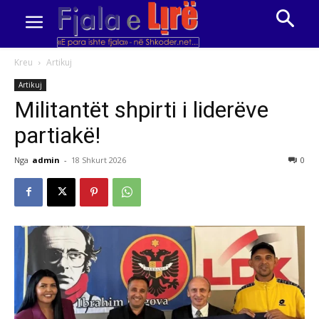
Kreu
Artikuj
Artikuj
Militantët shpirti i liderëve
partiakë!
Nga
admin
-
18 Shkurt 2026
0