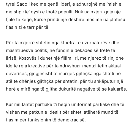
tyre! Sado i keq me qenë lideri, e adhurojnë me ‘mish e
me shpirtë’ qysh e thotë populli! Nuk ua nxjerr goja një
fjalë të keqe, kurse prindi një dëshirë mos me ua plotësu
flasin zi e terr për të!
Për ta nxjerrë shtetin nga kthetrat e uzurpatorëve dhe
mashtruesve politik, në fundin e dekadës së tretë të
lirisë, Kosovës i duhet një fillim i ri, me njerëz të rinj dhe
ide të reja kreative për ta ndryshuar mentalitetin aktual
qeverisës, gjegjësisht të marrjes gjithçka nga shteti në
atë të dhënjes gjithçka për shtetin, për t’u shkëputur një
herë e mirë nga të gjitha dukuritë negative të së kaluarës.
Kur militantët partiakë t’i heqin uniformat partiake dhe të
vishen me petkun e idealit për shtet, atëherë mund të
flasim për funksionim të demokracisë.