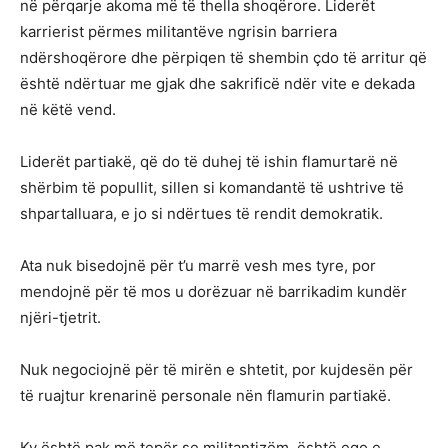
në përqarje akoma më të thella shoqërore. Liderët
karrierist përmes militantëve ngrisin barriera
ndërshoqërore dhe përpiqen të shembin çdo të arritur që
është ndërtuar me gjak dhe sakrificë ndër vite e dekada
në këtë vend.
Liderët partiakë, që do të duhej të ishin flamurtarë në
shërbim të popullit, sillen si komandantë të ushtrive të
shpartalluara, e jo si ndërtues të rendit demokratik.
Ata nuk bisedojnë për t’u marrë vesh mes tyre, por
mendojnë për të mos u dorëzuar në barrikadim kundër
njëri-tjetrit.
Nuk negociojnë për të mirën e shtetit, por kujdesën për
të ruajtur krenarinë personale nën flamurin partiakë.
Ky është pak më tepër se militantizëm, është ego e