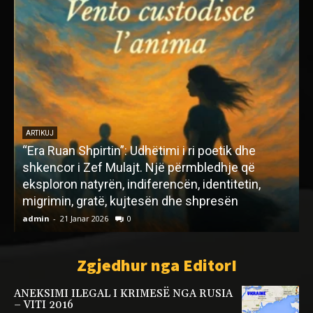
ARTIKUJ
ZEQIR HOXHA, SHERIFI KRYSELICA DHE
K
ESCOBAR E ASOCIACIONI I KOMUNAVE ME
SHUMICË SERBE
s
admin
-
14 Dhjetor 2022
0
a
Zgjedhur nga EditorI
ANEKSIMI ILEGAL I KRIMESË NGA RUSIA
– VITI 2016