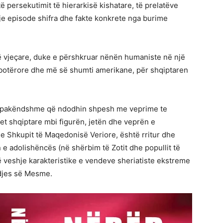
të persekutimit të hierarkisë kishatare, të prelatëve
eje episode shifra dhe fakte konkrete nga burime
ë vjeçare, duke e përshkruar nënën humaniste në një
e botërore dhe më së shumti amerikane, për shqiptaren
ë e pakëndshme që ndodhin shpesh me veprime te
jet shqiptare mbi figurën, jetën dhe veprën e
 e Shkupit të Maqedonisë Veriore, është rritur dhe
 adolishëncës (në shërbim të Zotit dhe popullit të
jë veshje karakteristike e vendeve sheriatiste ekstreme
ndjes së Mesme.