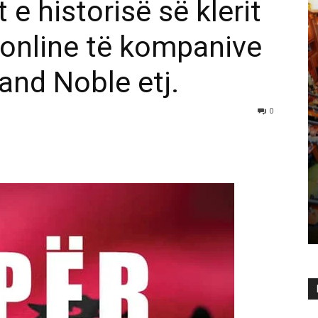
 e historisë së klerit
t online të kompanive
and Noble etj.
0