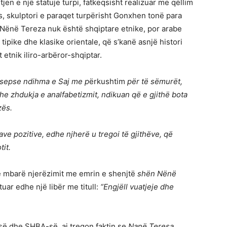
tjen e një statuje turpi, fatkeqsisht realizuar me qëllim
ës, skulptori e paraqet turpërisht Gonxhen tonë para
 Nënë Tereza nuk është shqiptare etnike, por arabe
ipike dhe klasike orientale, që s’kanë asnjë histori
 etnik iliro-arbëror-shqiptar.
, sepse ndihma e Saj me p
ërkushtim
për të sëmurët,
dhe zhdukja e analfabetizmit, ndikuan që e gjithë bota
zës.
e pozitive, edhe njherë u tregoi të gjithëve, që
tit.
he mbarë njerëzimit me emrin e shenjtë
shën Nënë
shtuar edhe një libër me titull:
“Engjëll vuatjeje dhe
së dhe SHBA-së, ai tregon faktin se
Nanë Teresa