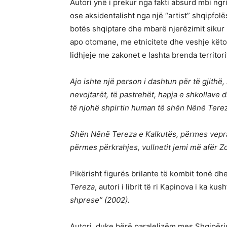
Autori ynë i prekur nga fakti absurd mbi ngri
ose aksidentalisht nga një “artist” shqipfol
botës shqiptare dhe mbarë njerëzimit sikur
apo otomane, me etnicitete dhe veshje këto t
lidhjeje me zakonet e lashta brenda territorit
Ajo ishte një person i dashtun për të gjithë
nevojtarët, të pastrehët, hapja e shkollave 
të njohë shpirtin human të shën Nënë Tere
Shën Nënë Tereza e Kalkutës, përmes veprav
përmes përkrahjes, vullnetit jemi më afër Zo
Pikërisht figurës brilante të kombit tonë d
Tereza
, autori i librit të ri Kapinova i ka ku
shprese” (2002).
Autori, duke bërë paralelizëm mes Shqipëri