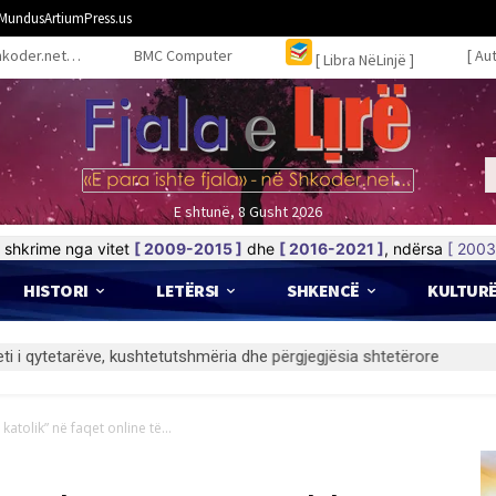
MundusArtiumPress.us
hkoder.net…
BMC Computer
[ Au
[ Libra NëLinjë ]
E shtunë, 8 Gusht 2026
shkrime nga vitet
[ 2009-2015 ]
dhe
[ 2016-2021 ]
, ndërsa
[ 2003
HISTORI
LETËRSI
SHKENCË
KULTUR
 katolik” në faqet online të...