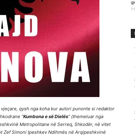
gj
7 
vjeçare, qysh nga koha kur autori punonte si redaktor
shkodrane “
Kumbona e së Dielës
” (themeluar nga
ipeshkvinë Metropolitane në Serreq, Shkodër, në vitet
zot Zef Simoni Ipeshkev Ndihmës në Arqipeshkvinë