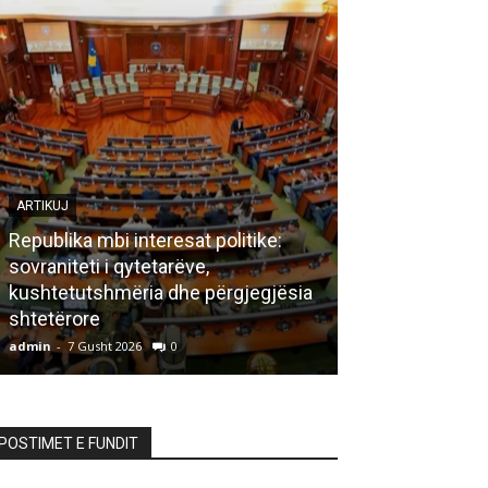
ARTIKUJ
Republika mbi interesat politike:
sovraniteti i qytetarëve,
LETËRSI
kushtetutshmëria dhe përgjegjësia
shtetërore
Bisedë me za
admin
-
7 Gusht 2026
0
admin
-
7 Gusht 20
POSTIMET E FUNDIT