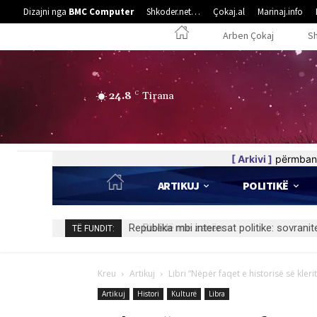
Dizajni nga
BMC Computer
Shkoder.net…
Çokaj.al
Marinaj.info
Arben Çokaj
S
24.8
C
Tirana
[ Arkivi ]
përmban 
ARTIKUJ
POLITIKË
Bisedë me zanën
TË FUNDIT:
Kreu
Artikuj
Libri “Nëpër faqet e historisë së klerit
Artikuj
Histori
Kulturë
Libra