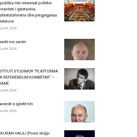
publika mbi interesat politike:
vraniteti i qytetarëve,
shtetutshmëria dhe përgjegjësia
tetërore
Gusht 2026
sedë me zanën
Gusht 2026
NSTITUTI STUDIMOR “PLATFORMA
ËR REFERENDUM KOMBËTAR” –
IRANË
Gusht 2026
janecët e qytetit tim
Gusht 2026
KURAN HALILI (Poezi shqip-