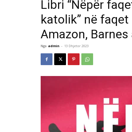
Libri “Nëpër faqet
katolik” në faqe
Amazon, Barnes 
Nga
admin
-
13 Dhjetor 2023