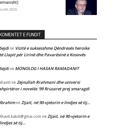
ermanisht)
Gusht 2026
KOMENTET E FUNDIT
Sejdi
Vizitë e suksesshme Qëndresës heroike
në
të Llapit për Lirinë dhe Pavarësinë e Kosovës
Sejdi
MONOLOG I HASAN RAMADANIT
në
Zejnullah Rrahmani dhe universi
xhaviti
në
shpirtëror i novelës ‘99 Rruzaret prej smaragdi
Ibrahim
Zijait, në 90-vjetorin e lindjes së tij…
në
Zijait, në 90-vjetorin e
Xhavit.kabili@gmai.com
në
lindjes së tij…