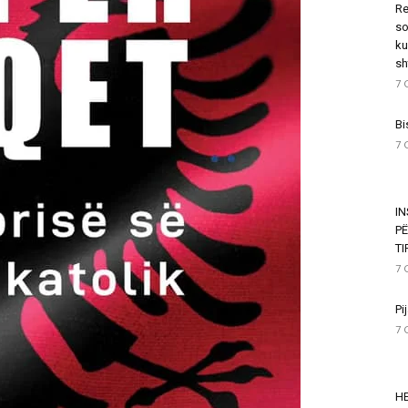
Re
so
ku
sh
7 
Bi
7 
I
P
T
7 
Pi
7 
HE