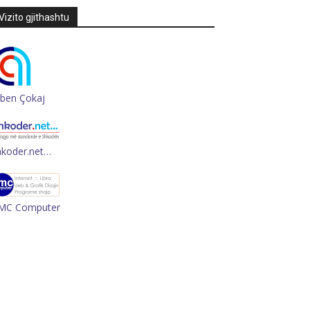
Vizito gjithashtu
rben Çokaj
hkoder.net…
MC Computer