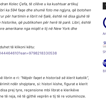
ran Kolec Çefa, të cilëve u ka kushtuar artikuj
. Libri ka 594 faqe dhe shumë foto me ngjyra, që botohen
ur për hartimin e librit në fjalë, është në disa gjuhë të
istorike, që publikohen për herë të parë. Libri, është
ore amerikane nga miqët e tij në New York dhe
A
duhet të klikoni këtu:
S
/1144464610?ean=9798218330538
B
 librin e ri:
“
N
ëpër faqet e historisë së klerit katolik”,
rimit ndër shqiptare, si: histori kishe, figurat e klerit
disa prej tyre, reçensione mbi librat e klerikëve
 të reja, në të gjithë veprën e tij të re voluminoze.