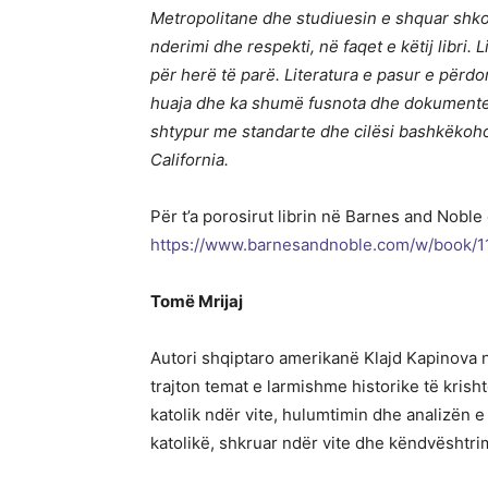
Metropolitane dhe studiuesin e shquar shkod
nderimi dhe respekti, në faqet e këtij libri
për herë të parë. Literatura e pasur e përdor
huaja dhe ka shumë fusnota dhe dokumente h
shtypur me standarte dhe cilësi bashkëkoh
California.
Për t’a porosirut librin në Barnes and Noble 
https://www.barnesandnoble.com/w/book
Tom
ë
Mrijaj
Autori shqiptaro amerikanë Klajd Kapinova në
trajton temat e larmishme historike të krishtë
katolik ndër vite, hulumtimin dhe analizën e 
katolikë, shkruar ndër vite dhe këndvështrime