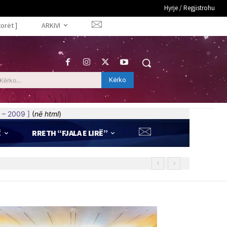
Hyrje / Regjistrohu
torët ]
ARKIVI
Kërko
Kërko...
 – 2009 ]
(
në html
)
Ë
RRETH “FJALA E LIRË”