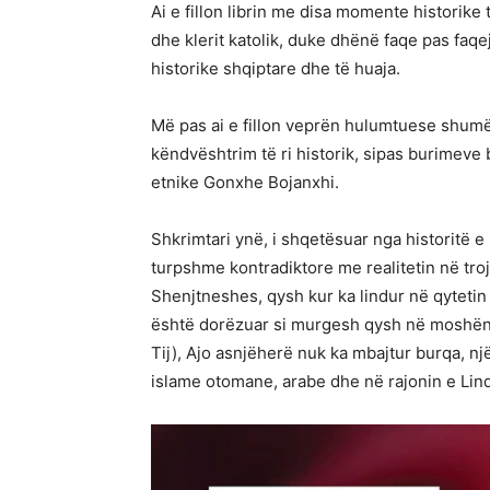
Ai e fillon librin me disa momente historike 
dhe klerit katolik, duke dhënë faqe pas faq
historike shqiptare dhe të huaja.
Më pas ai e fillon veprën hulumtuese shum
këndvështrim të ri historik, sipas burimev
etnike Gonxhe Bojanxhi.
Shkrimtari ynë, i shqetësuar nga historit
turpshme kontradiktore me realitetin në tro
Shenjtneshes, qysh kur ka lindur në qytetin
është dorëzuar si murgesh qysh në moshën e
Tij), Ajo asnjëherë nuk ka mbajtur burqa, n
islame otomane, arabe dhe në rajonin e Li