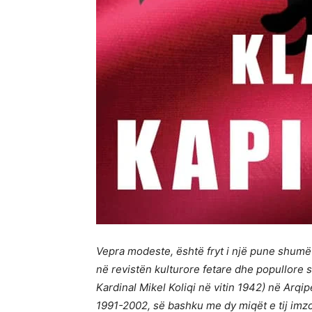
Vepra modeste, është fryt i një pune shumë 
në revistën kulturore fetare dhe popullore 
Kardinal Mikel Koliqi në vitin 1942) në Arq
1991-2002, së bashku me dy miqët e tij im