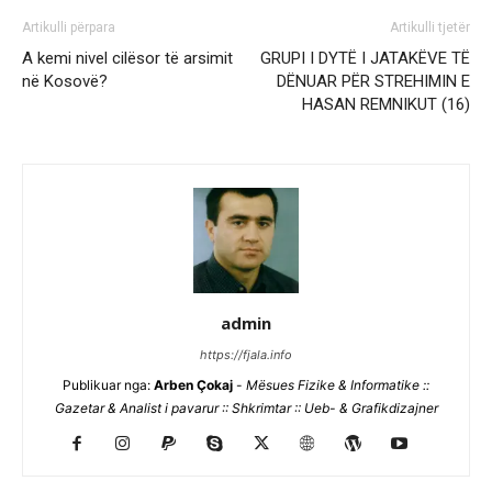
Artikulli përpara
Artikulli tjetër
A kemi nivel cilësor të arsimit
GRUPI I DYTË I JATAKËVE TË
në Kosovë?
DËNUAR PËR STREHIMIN E
HASAN REMNIKUT (16)
admin
https://fjala.info
Publikuar nga:
Arben Çokaj
-
Mësues Fizike & Informatike ::
Gazetar & Analist i pavarur :: Shkrimtar :: Ueb- & Grafikdizajner