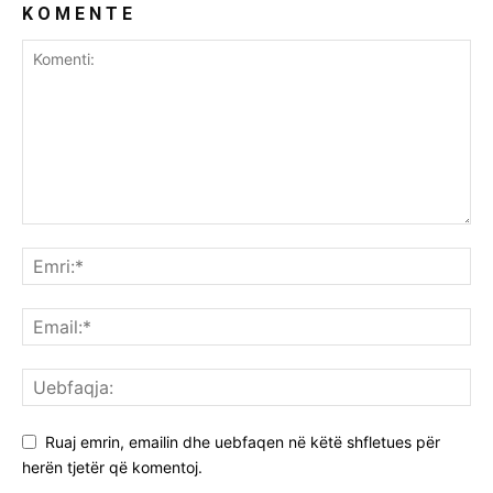
K O M E N T E
Ruaj emrin, emailin dhe uebfaqen në këtë shfletues për
herën tjetër që komentoj.