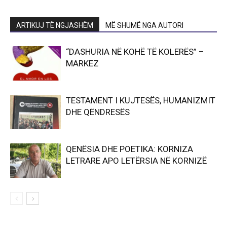
ARTIKUJ TË NGJASHËM
MË SHUMË NGA AUTORI
“DASHURIA NË KOHË TË KOLERËS” –
MARKEZ
TESTAMENT I KUJTESËS, HUMANIZMIT
DHE QËNDRESËS
QENËSIA DHE POETIKA: KORNIZA
LETRARE APO LETËRSIA NË KORNIZË