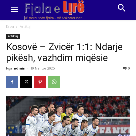
Kreu
Artikuj
Artikuj
Kosovë – Zvicër 1:1: Ndarje
pikësh, vazhdim miqësie
Nga
admin
-
19 Nëntor 2025
0