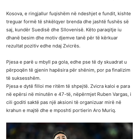
Kosova, e ringjallur fuqishëm në ndeshjet e fundit, kishte
treguar formë të shkëlqyer brenda dhe jashtë fushës së
saj, kundër Suedisë dhe Sllovenisë. Këto paraqitje iu
dhanë besim dhe motiv djemve tanë për të kërkuar
rezultat pozitiv edhe ndaj Zvicrës.
Pjesa e parë u mbyll pa gola, edhe pse të dy skuadrat u
përpoqën të gjenin hapësira për shënim, por pa finalizim
të suksesshëm.
Pjesa e dytë filloi me ritëm të shpejtë. Zvicra kaloi e para
në epërsi në minutën e 47-të, nëpërmjet Ruben Vargas, i
cili goditi saktë pas një aksioni të organizuar mirë në
krahun e majtë dhe e mposhti portierin Aro Muriq.