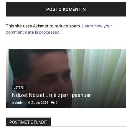
This site uses Akismet to reduce spam.
Learn how your
comment data is processed.
LETËRSI
Ndizet Ndizet… një zjarr i pashuar.
admin
-
6 Gusht 2026
0
a
POSTIMET E FUNDIT