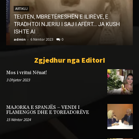
ARTIKUJ
TEUTËN, MBRETËRESHËN E ILIRËVE, E
t
TRADHTOI NJERIU I SAJ I AFËRT… JA KUSH
n
ISHTE AI
admin
-
6 Nëntor 2023
0
a
Zgjedhur nga EditorI
Mos i vritni Nënat!
3 Dhjetor 2023
MAJORKA E SPANJËS – VENDI I
FLAMENGOS DHE E TOREADORËVE
15 Nëntor 2024