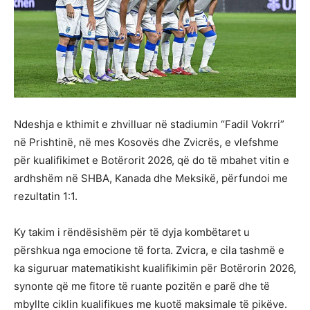
Ndeshja e kthimit e zhvilluar në stadiumin “Fadil Vokrri”
në Prishtinë, në mes Kosovës dhe Zvicrës, e vlefshme
për kualifikimet e Botërorit 2026, që do të mbahet vitin e
ardhshëm në SHBA, Kanada dhe Meksikë, përfundoi me
rezultatin 1:1.
Ky takim i rëndësishëm për të dyja kombëtaret u
përshkua nga emocione të forta. Zvicra, e cila tashmë e
ka siguruar matematikisht kualifikimin për Botërorin 2026,
synonte që me fitore të ruante pozitën e parë dhe të
mbyllte ciklin kualifikues me kuotë maksimale të pikëve.