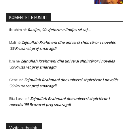
KOMENTET E FUNDIT
Razijes, 90-vjetorin e lindjes së saj…
Ibrahim
në
Zejnullah Rrahmani dhe universi shpirtëror i novelës
Mali
në
‘99 Rruzaret prej smaragdi
Zejnullah Rrahmani dhe universi shpirtëror i novelës
k.m
në
‘99 Rruzaret prej smaragdi
Zejnullah Rrahmani dhe universi shpirtëror i novelës
Genci
në
‘99 Rruzaret prej smaragdi
Zejnullah Rrahmani dhe universi shpirtëror i
Rita Lushi
në
novelës ‘99 Rruzaret prej smaragdi
Vizito gjithashtu