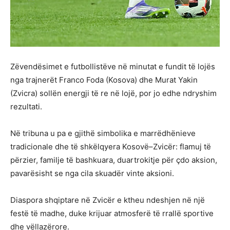
Zëvendësimet e futbollistëve në minutat e fundit të lojës
nga trajnerët Franco Foda (Kosova) dhe Murat Yakin
(Zvicra) sollën energji të re në lojë, por jo edhe ndryshim
rezultati.
Në tribuna u pa e gjithë simbolika e marrëdhënieve
tradicionale dhe të shkëlqyera Kosovë–Zvicër: flamuj të
përzier, familje të bashkuara, duartrokitje për çdo aksion,
pavarësisht se nga cila skuadër vinte aksioni.
Diaspora shqiptare në Zvicër e ktheu ndeshjen në një
festë të madhe, duke krijuar atmosferë të rrallë sportive
dhe vëllazërore.