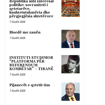
Republika mbi interesat
politike: sovraniteti i
qytetarëve,
kushtetutshmëria dhe
përgjegjësia shtetërore
7 Gusht 2026
Bisedë me zanën
7 Gusht 2026
INSTITUTI STUDIMOR
“PLATFORMA PËR
REFERENDUM
KOMBËTAR” – TIRANË
7 Gusht 2026
Pijanecët e qytetit tim
7 Gusht 2026