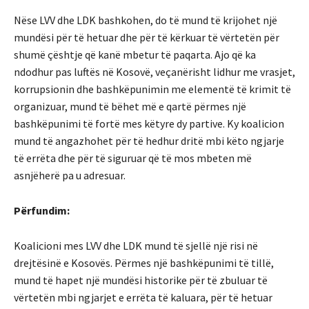
Nëse LVV dhe LDK bashkohen, do të mund të krijohet një
mundësi për të hetuar dhe për të kërkuar të vërtetën për
shumë çështje që kanë mbetur të paqarta. Ajo që ka
ndodhur pas luftës në Kosovë, veçanërisht lidhur me vrasjet,
korrupsionin dhe bashkëpunimin me elementë të krimit të
organizuar, mund të bëhet më e qartë përmes një
bashkëpunimi të fortë mes këtyre dy partive. Ky koalicion
mund të angazhohet për të hedhur dritë mbi këto ngjarje
të errëta dhe për të siguruar që të mos mbeten më
asnjëherë pa u adresuar.
Përfundim:
Koalicioni mes LVV dhe LDK mund të sjellë një risi në
drejtësinë e Kosovës. Përmes një bashkëpunimi të tillë,
mund të hapet një mundësi historike për të zbuluar të
vërtetën mbi ngjarjet e errëta të kaluara, për të hetuar