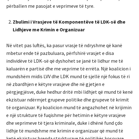
përballen me pasojat e veprimeve të tyre.
Zbulimi i Vrasjeve të Komponentëve të LDK-së dhe
Lidhjeve me Krimin e Organizuar
Në vitet pas luftës, ka pasur vrasje të ndryshme që kanë
mbetur ende të pazbuluara, përfshirë vrasjet e disa
individëve të LDK-së që dyshohet se janë të lidhur me të
kaluarën e partisë dhe me veprime të errëta. Një koalicion i
mundshëm midis LVV dhe LDK mund të sjellë një fokus të ri
në zbardhjen e këtyre vrasjeve dhe në gjetjen e
përgjegjësve, duke hedhur dritë mbi lidhjet që mund të kenë
ekzistuar ndërmjet grupeve politike dhe grupeve të krimit
të organizuar. Ky koalicion mund të angazhohet në krijimin
e një strukture të fuqishme për hetimin e këtyre vrasjeve
dhe veprimeve të tjera kriminale, duke i dhënë fund çdo
lidhje të mundshme me krimin e organizuar që mund të
ketë ekzistuar brenda strukturave të politikës kosovare.