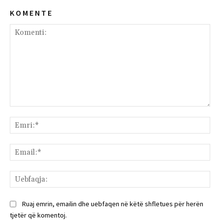
K O M E N T E
Komenti:
Emr
Ema
Ue
Ruaj emrin, emailin dhe uebfaqen në këtë shfletues për herën
tjetër që komentoj.