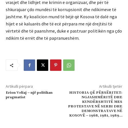
vrasjet dhe lidhjet me krimin e organizuar, dhe për të
shkurajuar çdo mundësi të korrupsionit dhe ndikimeve të
jashtme. Ky koalicion mund të bëjë që Kosova të dalë nga
hijet e së kaluarës dhe të ecë përpara me një drejtësi të
vërtetë dhe të paanshme, duke e pastruar politikën nga çdo
ndikim të errët dhe të papranueshëm.
Artikulli përpara
Artikulli tjetër
Erion Veliaj – një politikan
HISTORIA QË PËRSËRITET:
pragmatist
NGJASHMËRITË DHE
KUNDËRSHTITË MES
PROTESTAVE NË SERBI DHE
DEMONSTRATAVE NË
KOSOVË – 1968, 1981, 1989…