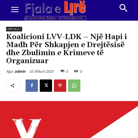
ARTIKUJ
Koalicioni LVV-LDK – Një Hapi i
Madh Për Shkapjen e Drejtësisë
dhe Zbulimin e Krimeve të
Organizuar
16 Shkurt 2025
0
0
Nga
admin