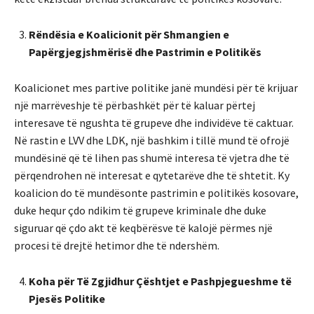
Rëndësia e Koalicionit për Shmangien e
Papërgjegjshmërisë dhe Pastrimin e Politikës
Koalicionet mes partive politike janë mundësi për të krijuar
një marrëveshje të përbashkët për të kaluar përtej
interesave të ngushta të grupeve dhe individëve të caktuar.
Në rastin e LVV dhe LDK, një bashkim i tillë mund të ofrojë
mundësinë që të lihen pas shumë interesa të vjetra dhe të
përqendrohen në interesat e qytetarëve dhe të shtetit. Ky
koalicion do të mundësonte pastrimin e politikës kosovare,
duke hequr çdo ndikim të grupeve kriminale dhe duke
siguruar që çdo akt të keqbërësve të kalojë përmes një
procesi të drejtë hetimor dhe të ndershëm.
Koha për Të Zgjidhur Çështjet e Pashpjegueshme të
Pjesës Politike