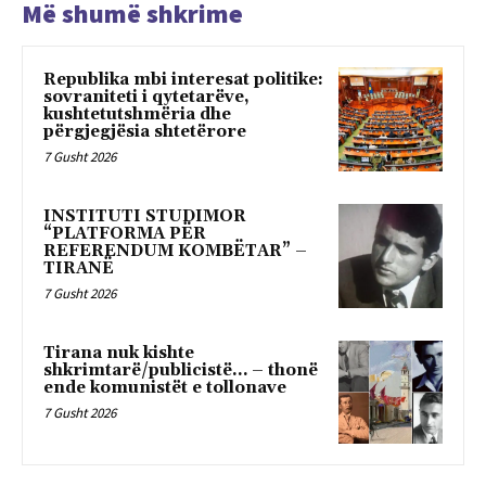
Më shumë shkrime
Republika mbi interesat politike:
sovraniteti i qytetarëve,
kushtetutshmëria dhe
përgjegjësia shtetërore
7 Gusht 2026
INSTITUTI STUDIMOR
“PLATFORMA PËR
REFERENDUM KOMBËTAR” –
TIRANË
7 Gusht 2026
Tirana nuk kishte
shkrimtarë/publicistë… – thonë
ende komunistët e tollonave
7 Gusht 2026