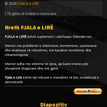
© 2026
FJALA e LIRË
| Të gjitha të drejtat e rezervuara
Rreth FJALA e LIRË
FJALA e LIRË
është suplement i uebfaqes
Shkoder.net...
Merret me publikimin e shkrimeve, komenteve, opinioneve
dhe analizave të ndryshme, me karakter kombëtar dhe
mbarëshqiptar.
Merret edhe me shkrime të tjera, që kanë interes për
shoqërinë shqiptare dhe më gjerë.
Fjala e Lirë
është një tribunë e mendimit të lirë, intelektual e
demokratik.
Dhuro me
Diapozitiv