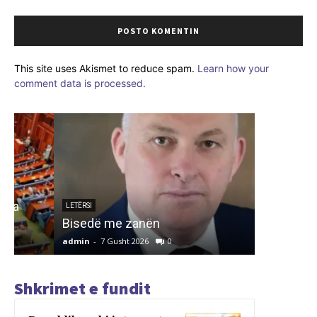
This site uses Akismet to reduce spam.
Learn how your
comment data is processed.
ARTIKUJ
INSTITU
PËR REF
LETËRSI
Bisedë me zanën
TIRANË
admin
-
7 Gusht 2026
0
admin
-
7 G
Shkrimet e fundit