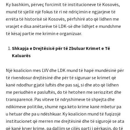
Ky bashkim, përveç forcimit të institucioneve të Kosovës,
mund të sjellë një fokus të ri në ndriçimin e ngjarjeve të
errëta të historisë së Kosovës, përfshirë ato që lidhen me
vrasjet e disa anëtarëve të LDK-së dhe lidhjet e mundshme
të kësaj partie me krimin e organizuar.
Shkapja e Drejtësisë për të Zbuluar Krimet e Të
Kaluarës
Një koalicion mes LVV dhe LDK mund të hapë mundësinë për
të rivendosur drejtësinë dhe për të siguruar se krimet që
kanë ndodhur gjatë luftës dhe pas saj, si dhe ato që lidhen
me periudhën e pasluftës, do të hetohen me seriozitet dhe
transparencë. Pas viteve të ndryshimeve të shpejta dhe
ndikimeve politike, shumë nga këto krime kanë mbetur pa
u hetuar dhe pa u ndëshkuar. Ky koalicion mund të fuqizojë
institucionet që merren me drejtësinë dhe të sigurojë se ata
që kanë kryer krime, pa dallim se cilës parti i përkasin, do të