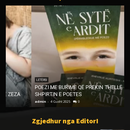
LETËRSI
POEZI ME BURIME QË PREKIN THELLË
SHPIRTIN E POETES
admin
-
4 Gusht 2025
0
a
Zgjedhur nga EditorI