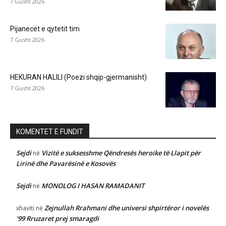
7 Gusht 2026
Pijanecët e qytetit tim
7 Gusht 2026
HEKURAN HALILI (Poezi shqip-gjermanisht)
7 Gusht 2026
KOMENTET E FUNDIT
Sejdi
Vizitë e suksesshme Qëndresës heroike të Llapit për
në
Lirinë dhe Pavarësinë e Kosovës
Sejdi
MONOLOG I HASAN RAMADANIT
në
Zejnullah Rrahmani dhe universi shpirtëror i novelës
xhaviti
në
‘99 Rruzaret prej smaragdi