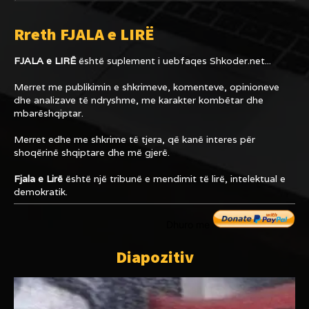
Rreth FJALA e LIRË
FJALA e LIRË
është suplement i uebfaqes
Shkoder.net...
Merret me publikimin e shkrimeve, komenteve, opinioneve
dhe analizave të ndryshme, me karakter kombëtar dhe
mbarëshqiptar.
Merret edhe me shkrime të tjera, që kanë interes për
shoqërinë shqiptare dhe më gjerë.
Fjala e Lirë
është një tribunë e mendimit të lirë, intelektual e
demokratik.
Dhuro me
Diapozitiv