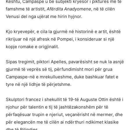
Kështu, Campaspe u bë subjekti kryesor i pikturës më të
famshme të artistit,
Afërdita Anadyomene
, në të cilën
Venusi del nga ujërat me hirin hyjnor.
Kjo kryevepër, e cila la gjurmë në historinë e artit, është
rikrijuar në një afresk në Pompei, i konsideruar si një
kopje romake e origjinalit.
Sipas tregimit, piktori Apelles, pavarësisht se nuk la asnjë
gjurmë të veprës së tij, përfundimisht mori për grua
Campaspe-në e mrekullueshme, duke bashkuar fatet e
tyre në një lidhje të përjetshme.
Skulptori francez i shekullit të 19-të Auguste Ottin është i
njohur për talentin e tij të jashtëzakonshëm për të
përfaqësuar trupin e njeriut, veçanërisht në mermer, dhe
për elegancën me të cilën ai ndërthuri ndikimet klasike
dhe të Rilindjes.