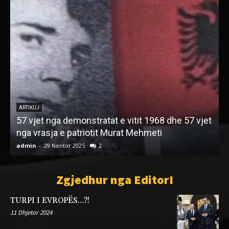
G
ARTIKUJ
57 vjet nga demonstratat e vitit 1968 dhe 57 vjet
k
nga vrasja e patriotit Murat Mehmeti
p
admin
-
29 Nëntor 2025
2
a
Zgjedhur nga EditorI
TURPI I EVROPËS…?!
11 Dhjetor 2024