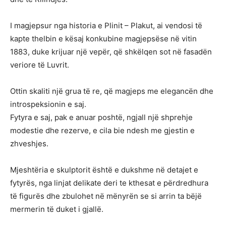
I magjepsur nga historia e Plinit – Plakut, ai vendosi të
kapte thelbin e kësaj konkubine magjepsëse në vitin
1883, duke krijuar një vepër, që shkëlqen sot në fasadën
veriore të Luvrit.
Ottin skaliti një grua të re, që magjeps me elegancën dhe
introspeksionin e saj.
Fytyra e saj, pak e anuar poshtë, ngjall një shprehje
modestie dhe rezerve, e cila bie ndesh me gjestin e
zhveshjes.
Mjeshtëria e skulptorit është e dukshme në detajet e
fytyrës, nga linjat delikate deri te kthesat e përdredhura
të figurës dhe zbulohet në mënyrën se si arrin ta bëjë
mermerin të duket i gjallë.