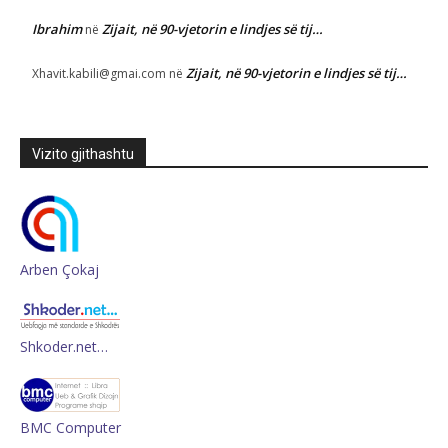
Ibrahim
Zijait, në 90-vjetorin e lindjes së tij…
në
Zijait, në 90-vjetorin e lindjes së tij…
Xhavit.kabili@gmai.com
në
Vizito gjithashtu
Arben Çokaj
Shkoder.net…
BMC Computer