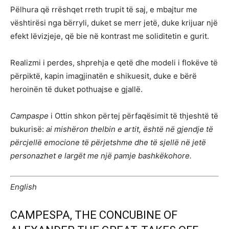
Pëlhura që rrëshqet rreth trupit të saj, e mbajtur me
vështirësi nga bërryli, duket se merr jetë, duke krijuar një
efekt lëvizjeje, që bie në kontrast me soliditetin e gurit.
Realizmi i perdes, shprehja e qetë dhe modeli i flokëve të
përpiktë, kapin imagjinatën e shikuesit, duke e bërë
heroinën të duket pothuajse e gjallë.
Campaspe
i Ottin shkon përtej përfaqësimit të thjeshtë të
bukurisë:
ai mishëron thelbin e artit, është në gjendje të
përcjellë emocione të përjetshme dhe të sjellë në jetë
personazhet e largët me një pamje bashkëkohore.
English
CAMPESPA, THE CONCUBINE OF