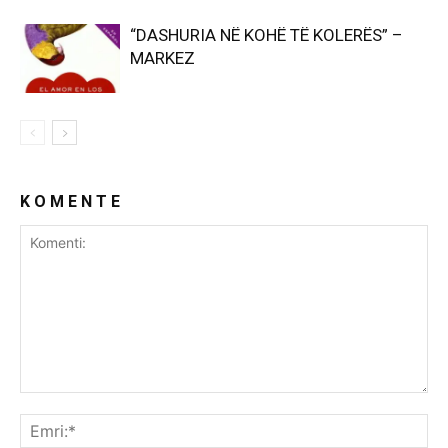
“DASHURIA NË KOHË TË KOLERËS” –
MARKEZ
K O M E N T E