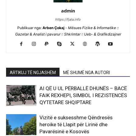
admin
https://fjala.info
Publikuar nga:
Arben Çokaj
-
Mësues Fizike & Informatike ::
Gazetar & Analist i pavarur :: Shkrimtar :: Ueb- & Grafikdizajner
ARTIKUJ TË NGJASHËM
MË SHUMË NGA AUTORI
AI QË U UL PËRBALLË DHUNËS – BACË
FAIK REXHEPI, SIMBOL I REZISTENCËS
QYTETARE SHQIPTARE
Vizitë e suksesshme Qëndresës
heroike të Llapit për Lirinë dhe
Pavarësinë e Kosovës