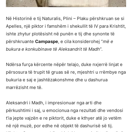
Në Historinë e tij Naturalis, Plini – Plaku përshkruan se si
Apelles, një piktor i famshëm i shekullit të IV para Krishtit,
ishte zhytur plotësisht në punën e tij dhe synonte të
përshkruante
Campaspe
, e cila konsiderohej “
më e
bukura e konkubinave të Aleksandrit të Madh
“.
Ndërsa furça kërcente nëpër telajo, duke nxjerrë linjat e
përsosura të trupit të gruas së re, mjeshtri u rrëmbye nga
bukuria e saj e jashtëzakonshme dhe u dashurua
marrëzisht me të.
Aleksandri i Madh, i impresionuar nga arti dhe
përkushtimi i saj, u emocionua nga rezultati dhe vendosi
t’ia jepte vajzën e re piktorit, duke e kthyer atë jo vetëm
në një muzë, por edhe në objekt të dashurisë së tij.