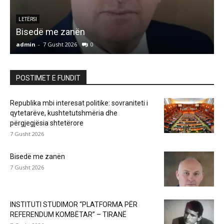
LETËRSI
Bisedë me zanën
admin
-
7 Gusht 2026
0
a
POSTIMET E FUNDIT
Republika mbi interesat politike: sovraniteti i
qytetarëve, kushtetutshmëria dhe
përgjegjësia shtetërore
7 Gusht 2026
Bisedë me zanën
7 Gusht 2026
INSTITUTI STUDIMOR “PLATFORMA PËR
REFERENDUM KOMBËTAR” – TIRANË