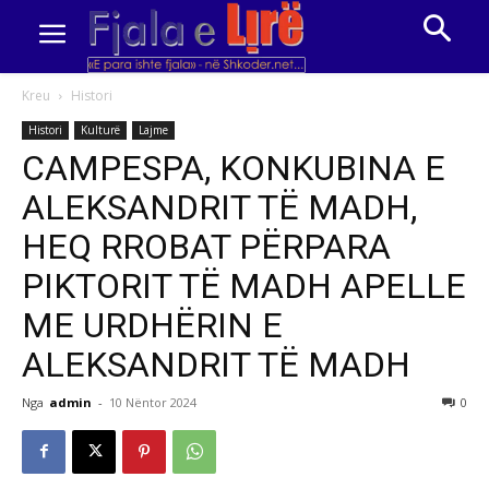
Kreu
Histori
Histori
Kulturë
Lajme
CAMPESPA, KONKUBINA E
ALEKSANDRIT TË MADH,
HEQ RROBAT PËRPARA
PIKTORIT TË MADH APELLE
ME URDHËRIN E
ALEKSANDRIT TË MADH
Nga
admin
-
10 Nëntor 2024
0