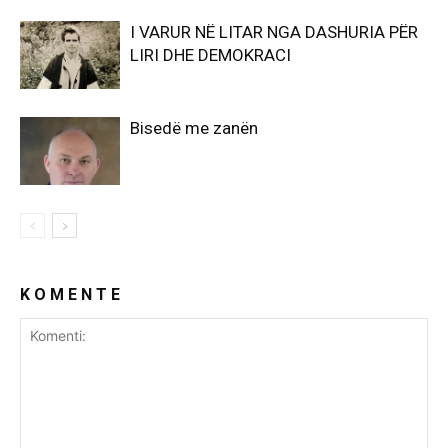
I VARUR NË LITAR NGA DASHURIA PËR
LIRI DHE DEMOKRACI
Bisedë me zanën
K O M E N T E