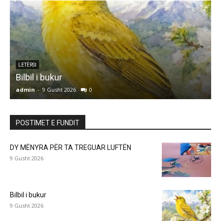
LETËRSI
Bilbil i bukur
admin
-
9 Gusht 2026
0
a
POSTIMET E FUNDIT
DY MËNYRA PËR TA TREGUAR LUFTËN
9 Gusht 2026
Bilbil i bukur
9 Gusht 2026