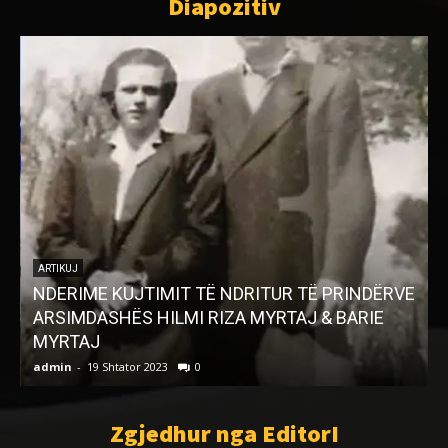
Diapozitiv
ARTIKUJ
NDERIME KUJTIMIT TË NDRITUR TË PRINDËRVE
ARSIMDASHËS HILMI RIZA MYRTAJ & BARIE
S
MYRTAJ
h
admin
-
19 Shtator 2023
0
a
Zgjedhur nga EditorI