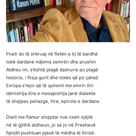
Poeti do të shkruaj në fletën e tij të bardhë
tokë dardane ndjema zemrën dhe prushin
Atdheu im, s’është plagë dashurie po plagë
historie, i flisja gurit dhe tokës që po çahej!
Evropa s’lejoi që të quhemi me emrin Iliri
latinishtja ilire e mesapishtja janë dialekte
të shqipes pellazge, ilire, epirote e dardane.
Dielli me flamur shqiptar nuk nxeh njëjtë
në të gjithë atdheun, jo se jo në Preshevë
fqinjët pushtuan pjesë të mëdha të Ilirisë: