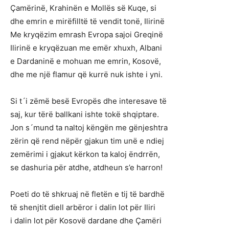
Çamërinë, Krahinën e Mollës së Kuqe, si
dhe emrin e mirëfilltë të vendit tonë, Ilirinë
Me kryqëzim emrash Evropa sajoi Greqinë
Ilirinë e kryqëzuan me emër xhuxh, Albani
e Dardaninë e mohuan me emrin, Kosovë,
dhe me një flamur që kurrë nuk ishte i yni.
Si t´i zëmë besë Evropës dhe interesave të
saj, kur tërë ballkani ishte tokë shqiptare.
Jon s´mund ta naltoj këngën me gënjeshtra
zërin që rend nëpër gjakun tim unë e ndiej
zemërimi i gjakut kërkon ta kaloj ëndrrën,
se dashuria për atdhe, atdheun s’e harron!
Poeti do të shkruaj në fletën e tij të bardhë
të shenjtit diell arbëror i dalin lot për Iliri
i dalin lot për Kosovë dardane dhe Çamëri