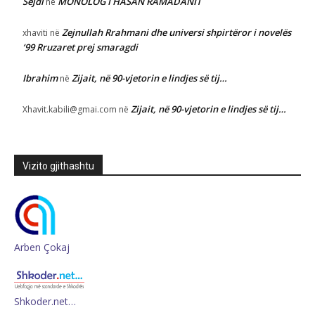
Sejdi
MONOLOG I HASAN RAMADANIT
në
Zejnullah Rrahmani dhe universi shpirtëror i novelës
xhaviti
në
‘99 Rruzaret prej smaragdi
Ibrahim
Zijait, në 90-vjetorin e lindjes së tij…
në
Zijait, në 90-vjetorin e lindjes së tij…
Xhavit.kabili@gmai.com
në
Vizito gjithashtu
Arben Çokaj
Shkoder.net…