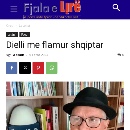
Kreu
Letërsi
Letërsi
Poezi
Dielli me flamur shqiptar
Nga
admin
-
8 Tetor 2024
0