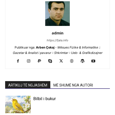
admin
https://fjala.info
Publikuar nga:
Arben Çokaj
-
Mësues Fizike & Informatike ::
Gazetar & Analist i pavarur :: Shkrimtar :: Ueb- & Grafikdizajner
ARTIKUJ TË NGJASHËM
MË SHUMË NGA AUTORI
Bilbil i bukur