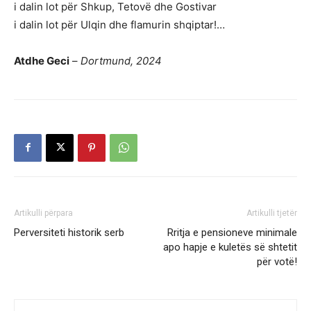
i dalin lot për Shkup, Tetovë dhe Gostivar
i dalin lot për Ulqin dhe flamurin shqiptar!…
Atdhe Geci
–
Dortmund, 2024
Artikulli përpara
Artikulli tjetër
Perversiteti historik serb
Rritja e pensioneve minimale
apo hapje e kuletës së shtetit
për votë!