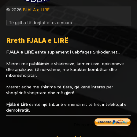
© 2026
FJALA e LIRË
| Të gjitha të drejtat e rezervuara
Rreth FJALA e LIRË
FJALA e LIRË
është suplement i uebfaqes
Shkoder.net...
Merret me publikimin e shkrimeve, komenteve, opinioneve
dhe analizave të ndryshme, me karakter kombëtar dhe
mbarëshqiptar.
Merret edhe me shkrime të tjera, që kanë interes për
shoqërinë shqiptare dhe më gjerë.
Fjala e Lirë
është një tribunë e mendimit të lirë, intelektual e
demokratik.
Dhuro me