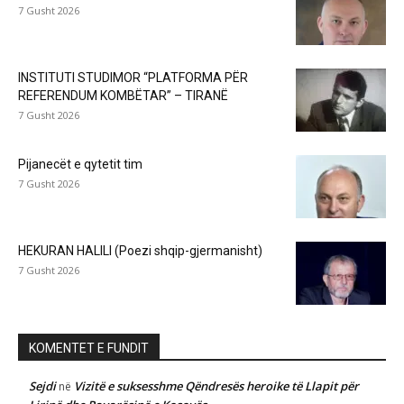
7 Gusht 2026
INSTITUTI STUDIMOR “PLATFORMA PËR
REFERENDUM KOMBËTAR” – TIRANË
7 Gusht 2026
Pijanecët e qytetit tim
7 Gusht 2026
HEKURAN HALILI (Poezi shqip-gjermanisht)
7 Gusht 2026
KOMENTET E FUNDIT
Sejdi
Vizitë e suksesshme Qëndresës heroike të Llapit për
në