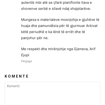
autentik mbi atë se çfarë planifionte llava e
shovenve serbë e sllavë ndaj shqiptarëve.
Mungesa e materialeve mosnjohja e gjuhëve të
huaja dhe pamundësia për të gjurmuar Arkivat
këtë periudhë e ka lënë të errët dhe të
panjohur për ne.
Me respekt dhe mirënjohje nga Gjeneva, Arif
Ejupi
Përgjigje
K O M E N T E