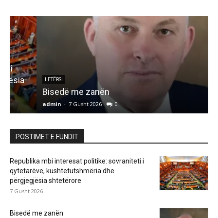
LETËRSI
Bisedë me zanën
admin
-
7 Gusht 2026
0
a
POSTIMET E FUNDIT
Republika mbi interesat politike: sovraniteti i
qytetarëve, kushtetutshmëria dhe
përgjegjësia shtetërore
7 Gusht 2026
Bisedë me zanën