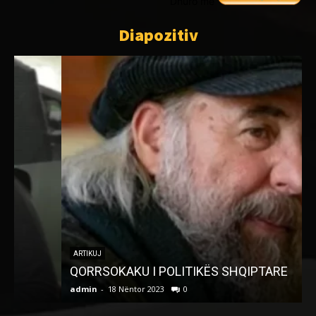
Dhuro me
Diapozitiv
ARTIKUJ
QORRSOKAKU I POLITIKËS SHQIPTARE
admin
-
18 Nëntor 2023
0
a