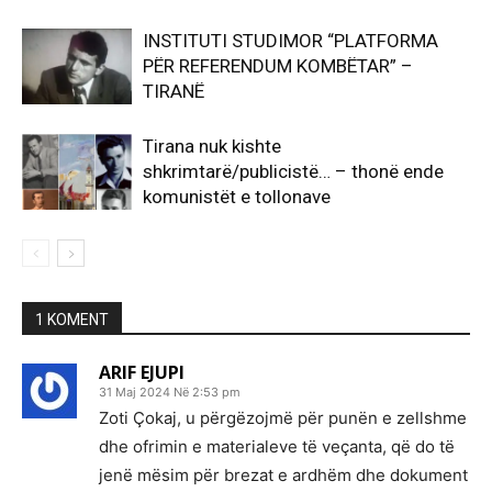
INSTITUTI STUDIMOR “PLATFORMA
PËR REFERENDUM KOMBËTAR” –
TIRANË
Tirana nuk kishte
shkrimtarë/publicistë… – thonë ende
komunistët e tollonave
1 KOMENT
ARIF EJUPI
31 Maj 2024 Në 2:53 pm
Zoti Çokaj, u përgëzojmë për punën e zellshme
dhe ofrimin e materialeve të veçanta, që do të
jenë mësim për brezat e ardhëm dhe dokument