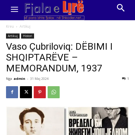
Kreu
Artikuj
Artikuj
Histori
Vaso Çubriloviq: DËBIMI I
SHQIPTARËVE –
MEMORANDUM, 1937
Nga
admin
-
31 Maj 2024
1