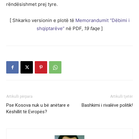
rëndësishmet prej tyre.
[ Shkarko versionin e plotë të
Memorandumit “Dëbimi i
shqiptarëve”
në PDF,
19 faqe
]
Artikulli përpara
Artikulli tjetër
Pse Kosova nuk u bë anëtare e
Bashkimi i rivalëve politik!
Këshillit të Evropës?