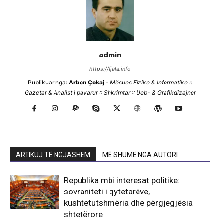
admin
https://fjala.info
Publikuar nga:
Arben Çokaj
-
Mësues Fizike & Informatike ::
Gazetar & Analist i pavarur :: Shkrimtar :: Ueb- & Grafikdizajner
ARTIKUJ TË NGJASHËM
MË SHUMË NGA AUTORI
Republika mbi interesat politike:
sovraniteti i qytetarëve,
kushtetutshmëria dhe përgjegjësia
shtetërore