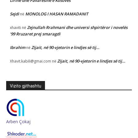
Lirinë dhe Pavarësinë e Kosovës
Sejdi
MONOLOG I HASAN RAMADANIT
në
Zejnullah Rrahmani dhe universi shpirtëror i novelës
xhaviti
në
‘99 Rruzaret prej smaragdi
Ibrahim
Zijait, në 90-vjetorin e lindjes së tij…
në
Zijait, në 90-vjetorin e lindjes së tij…
Xhavit.kabili@gmai.com
në
Vizito gjithashtu
Arben Çokaj