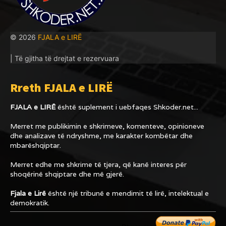
© 2026
FJALA e LIRË
| Të gjitha të drejtat e rezervuara
Rreth FJALA e LIRË
FJALA e LIRË
është suplement i uebfaqes
Shkoder.net...
Merret me publikimin e shkrimeve, komenteve, opinioneve
dhe analizave të ndryshme, me karakter kombëtar dhe
mbarëshqiptar.
Merret edhe me shkrime të tjera, që kanë interes për
shoqërinë shqiptare dhe më gjerë.
Fjala e Lirë
është një tribunë e mendimit të lirë, intelektual e
demokratik.