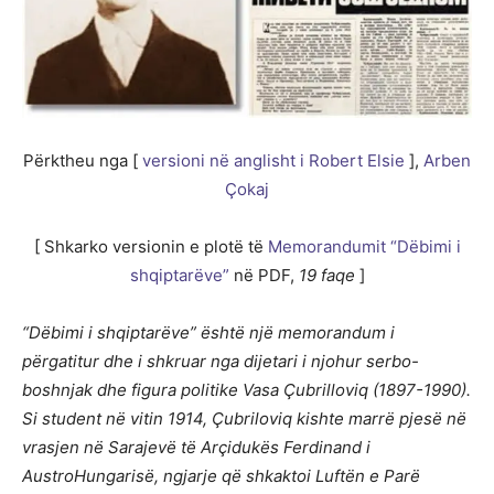
Përktheu nga [
versioni në anglisht i Robert Elsie
],
Arben
Çokaj
[ Shkarko versionin e plotë të
Memorandumit “Dëbimi i
shqiptarëve”
në PDF,
19 faqe
]
“Dëbimi i shqiptarëve” është një memorandum i
përgatitur dhe i shkruar nga dijetari i njohur serbo-
boshnjak dhe figura politike Vasa Çubrilloviq (1897-1990).
Si student në vitin 1914, Çubriloviq kishte marrë pjesë në
vrasjen në Sarajevë të Arçidukës Ferdinand i
AustroHungarisë, ngjarje që shkaktoi Luftën e Parë