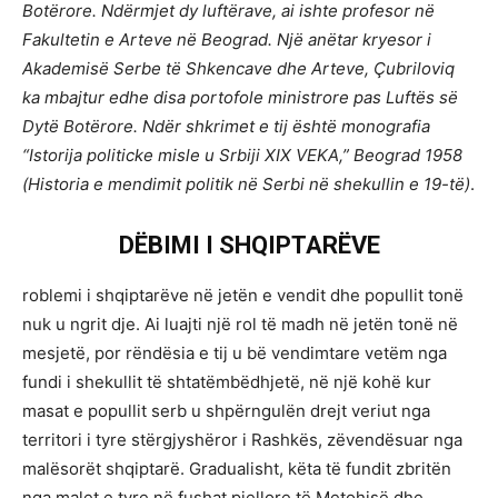
Botërore. Ndërmjet dy luftërave, ai ishte profesor në
Fakultetin e Arteve në Beograd. Një anëtar kryesor i
Akademisë Serbe të Shkencave dhe Arteve, Çubriloviq
ka mbajtur edhe disa portofole ministrore pas Luftës së
Dytë Botërore. Ndër shkrimet e tij është monografia
“Istorija politicke misle u Srbiji XIX VEKA,” Beograd 1958
(Historia e mendimit politik në Serbi në shekullin e 19-të)
.
DËBIMI I SHQIPTARËVE
roblemi i shqiptarëve në jetën e vendit dhe popullit tonë
nuk u ngrit dje. Ai luajti një rol të madh në jetën tonë në
mesjetë, por rëndësia e tij u bë vendimtare vetëm nga
fundi i shekullit të shtatëmbëdhjetë, në një kohë kur
masat e popullit serb u shpërngulën drejt veriut nga
territori i tyre stërgjyshëror i Rashkës, zëvendësuar nga
malësorët shqiptarë. Gradualisht, këta të fundit zbritën
nga malet e tyre në fushat pjellore të Metohisë dhe