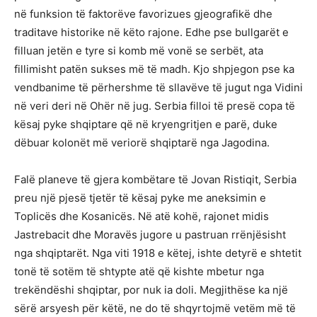
në funksion të faktorëve favorizues gjeografikë dhe
traditave historike në këto rajone. Edhe pse bullgarët e
filluan jetën e tyre si komb më vonë se serbët, ata
fillimisht patën sukses më të madh. Kjo shpjegon pse ka
vendbanime të përhershme të sllavëve të jugut nga Vidini
në veri deri në Ohër në jug. Serbia filloi të presë copa të
kësaj pyke shqiptare që në kryengritjen e parë, duke
dëbuar kolonët më veriorë shqiptarë nga Jagodina.
Falë planeve të gjera kombëtare të Jovan Ristiqit, Serbia
preu një pjesë tjetër të kësaj pyke me aneksimin e
Toplicës dhe Kosanicës. Në atë kohë, rajonet midis
Jastrebacit dhe Moravës jugore u pastruan rrënjësisht
nga shqiptarët. Nga viti 1918 e këtej, ishte detyrë e shtetit
tonë të sotëm të shtypte atë që kishte mbetur nga
trekëndëshi shqiptar, por nuk ia doli. Megjithëse ka një
sërë arsyesh për këtë, ne do të shqyrtojmë vetëm më të