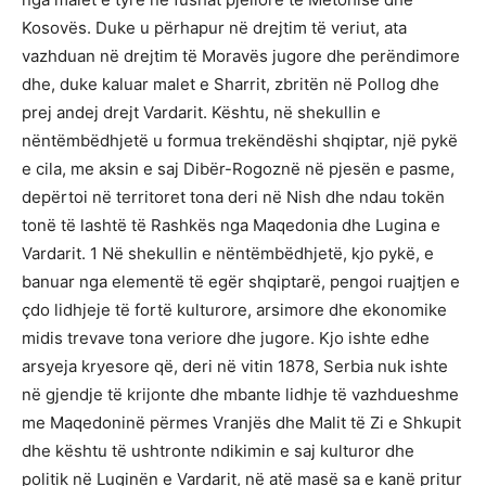
Kosovës. Duke u përhapur në drejtim të veriut, ata
vazhduan në drejtim të Moravës jugore dhe perëndimore
dhe, duke kaluar malet e Sharrit, zbritën në Pollog dhe
prej andej drejt Vardarit. Kështu, në shekullin e
nëntëmbëdhjetë u formua trekëndëshi shqiptar, një pykë
e cila, me aksin e saj Dibër-Rogoznë në pjesën e pasme,
depërtoi në territoret tona deri në Nish dhe ndau tokën
tonë të lashtë të Rashkës nga Maqedonia dhe Lugina e
Vardarit. 1 Në shekullin e nëntëmbëdhjetë, kjo pykë, e
banuar nga elementë të egër shqiptarë, pengoi ruajtjen e
çdo lidhjeje të fortë kulturore, arsimore dhe ekonomike
midis trevave tona veriore dhe jugore. Kjo ishte edhe
arsyeja kryesore që, deri në vitin 1878, Serbia nuk ishte
në gjendje të krijonte dhe mbante lidhje të vazhdueshme
me Maqedoninë përmes Vranjës dhe Malit të Zi e Shkupit
dhe kështu të ushtronte ndikimin e saj kulturor dhe
politik në Luginën e Vardarit, në atë masë sa e kanë pritur