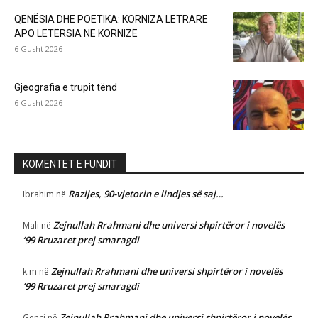
QENËSIA DHE POETIKA: KORNIZA LETRARE
APO LETËRSIA NË KORNIZË
6 Gusht 2026
Gjeografia e trupit tënd
6 Gusht 2026
KOMENTET E FUNDIT
Razijes, 90-vjetorin e lindjes së saj…
Ibrahim
në
Zejnullah Rrahmani dhe universi shpirtëror i novelës
Mali
në
‘99 Rruzaret prej smaragdi
Zejnullah Rrahmani dhe universi shpirtëror i novelës
k.m
në
‘99 Rruzaret prej smaragdi
Zejnullah Rrahmani dhe universi shpirtëror i novelës
Genci
në