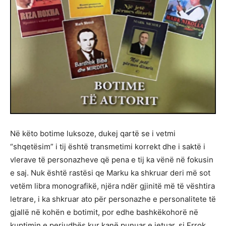
Në këto botime luksoze, dukej qartë se i vetmi
“shqetësim” i tij është transmetimi korrekt dhe i saktë i
vlerave të personazheve që pena e tij ka vënë në fokusin
e saj. Nuk është rastësi qe Marku ka shkruar deri më sot
vetëm libra monografikë, njëra ndër gjinitë më të vështira
letrare, i ka shkruar ato për personazhe e personalitete të
gjallë në kohën e botimit, por edhe bashkëkohorë në
kuptimin e periudhës kur kanë punuar e jetuar, si Frrok