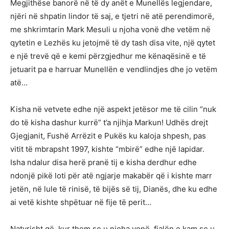
Megjithëse banorë në të dy anët e Munellës legjendare,
njëri në shpatin lindor të saj, e tjetri në atë perendimorë,
me shkrimtarin Mark Mesuli u njoha vonë dhe vetëm në
qytetin e Lezhës ku jetojmë të dy tash disa vite, një qytet
e një trevë që e kemi përzgjedhur me kënaqësinë e të
jetuarit pa e harruar Munellën e vendlindjes dhe jo vetëm
atë…
Kisha në vetvete edhe një aspekt jetësor me të cilin “nuk
do të kisha dashur kurrë” t’a njihja Markun! Udhës drejt
Gjegjanit, Fushë Arrëzit e Pukës ku kaloja shpesh, pas
vitit të mbrapsht 1997, kishte “mbirë” edhe një lapidar.
Isha ndalur disa herë pranë tij e kisha derdhur edhe
ndonjë pikë loti për atë ngjarje makabër që i kishte marr
jetën, në lule të rinisë, të bijës së tij, Dianës, dhe ku edhe
ai vetë kishte shpëtuar në fije të perit…
Natyrisht që, kur them se u njoha vonë, fjalën e kam se u