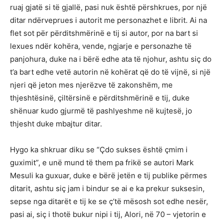
ruaj gjatë si të gjallë, pasi nuk është përshkrues, por një
ditar ndërveprues i autorit me personazhet e librit. Ai na
flet sot për përditshmërinë e tij si autor, por na bart si
lexues ndër kohëra, vende, ngjarje e personazhe të
panjohura, duke na i bërë edhe ata të njohur, ashtu siç do
t’a bart edhe vetë autorin në kohërat që do të vijnë, si një
njeri që jeton mes njerëzve të zakonshëm, me
thjeshtësinë, çiltërsinë e përditshmërinë e tij, duke
shënuar kudo gjurmë të pashlyeshme në kujtesë, jo
thjesht duke mbajtur ditar.
Hygo ka shkruar diku se “Çdo sukses është çmim i
guximit”, e unë mund të them pa frikë se autori Mark
Mesuli ka guxuar, duke e bërë jetën e tij publike përmes
ditarit, ashtu siç jam i bindur se ai e ka prekur suksesin,
sepse nga ditarët e tij ke se ç’të mësosh sot edhe nesër,
pasi ai, siç i thotë bukur nipi i tij, Alori, në 70 – vjetorin e