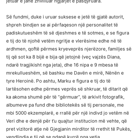
jetuar e janë zhvilluar ngjarjet e pasqyruara.
Së fundmi, duke i uruar suksese e jetë të gjatë autorit,
shpreh bindjen se ai përfaqeson një personalitet të
padiskutueshëm të së djeshmes e të sotmes, e se figura
e tij do të njohë vetëm ngritje e vlerësime edhe në të
ardhmen, qoftë përmes kryeveprës njerëzore, familjes së
tij që sot ka 8 bijë e bija që jetojnë (veç vajzës Diana,
ndarë tragjikisht nga jeta), dhe 16 nipa e 9 mbesa të
mrekullueshëm, së bashku me Davën e mirë, Nënën e
tyre Heroinë. Po ashtu, Marku e figura e tij do të
lartësohen edhe përmes veprës së shkruar, të ditarit që
ka akoma shumë për të “gërmuar”, të arkivit fotografik,
albumeve pa fund dhe bibliotekës së tij personale, me
mbi 5000 ekzemplarë, e rrallë për një indivd jo vetëm në
Veri dhe e denjë për t’u quajtur institucion më vehte, që
pret vizitorë atje në Gjegjanin mirditor të rrethit të Pukës,
vendlindja e tij që se ndanë kurrë nga vetja.