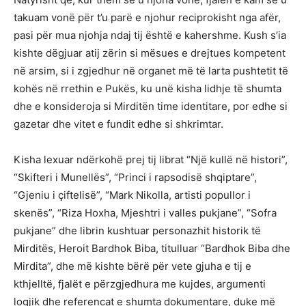
takuam vonë për t’u parë e njohur reciprokisht nga afër,
pasi për mua njohja ndaj tij është e kahershme. Kush s’ia
kishte dëgjuar atij zërin si mësues e drejtues kompetent
në arsim, si i zgjedhur në organet më të larta pushtetit të
kohës në rrethin e Pukës, ku unë kisha lidhje të shumta
dhe e konsideroja si Mirditën time identitare, por edhe si
gazetar dhe vitet e fundit edhe si shkrimtar.
Kisha lexuar ndërkohë prej tij librat “Një kullë në histori”,
“Skifteri i Munellës”, “Princi i rapsodisë shqiptare”,
“Gjeniu i çiftelisë”, “Mark Nikolla, artisti popullor i
skenës”, “Riza Hoxha, Mjeshtri i valles pukjane”, “Sofra
pukjane” dhe librin kushtuar personazhit historik të
Mirditës, Heroit Bardhok Biba, titulluar “Bardhok Biba dhe
Mirdita”, dhe më kishte bërë për vete gjuha e tij e
kthjelltë, fjalët e përzgjedhura me kujdes, argumenti
logjik dhe referencat e shumta dokumentare, duke më