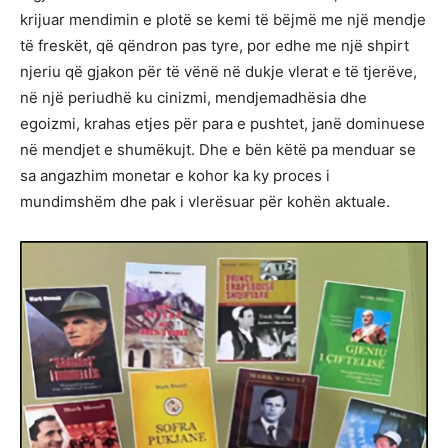
krijuar mendimin e plotë se kemi të bëjmë me një mendje
të freskët, që qëndron pas tyre, por edhe me një shpirt
njeriu që gjakon për të vënë në dukje vlerat e të tjerëve,
në një periudhë ku cinizmi, mendjemadhësia dhe
egoizmi, krahas etjes për para e pushtet, janë dominuese
në mendjet e shumëkujt. Dhe e bën këtë pa menduar se
sa angazhim monetar e kohor ka ky proces i
mundimshëm dhe pak i vlerësuar për kohën aktuale.