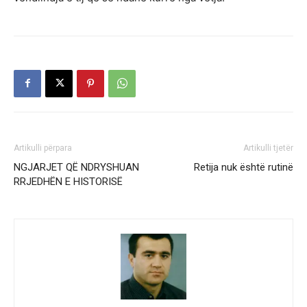
Artikulli përpara
Artikulli tjetër
NGJARJET QË NDRYSHUAN
Retija nuk është rutinë
RRJEDHËN E HISTORISË