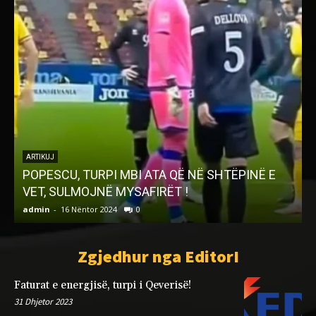
ARTIKUJ
POPESCU, TURPI MBI ATA QË NË SHTËPINË E
VET, SULMOJNË MYSAFIRËT !
admin
-
16 Nëntor 2024
0
a
Zgjedhur nga EditorI
Faturat e energjisë, turpi i Qeverisë!
31 Dhjetor 2023