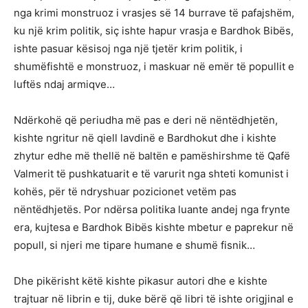
nga krimi monstruoz i vrasjes së 14 burrave të pafajshëm,
ku një krim politik, siç ishte hapur vrasja e Bardhok Bibës,
ishte pasuar kësisoj nga një tjetër krim politik, i
shumëfishtë e monstruoz, i maskuar në emër të popullit e
luftës ndaj armiqve…
Ndërkohë që periudha më pas e deri në nëntëdhjetën,
kishte ngritur në qiell lavdinë e Bardhokut dhe i kishte
zhytur edhe më thellë në baltën e pamëshirshme të Qafë
Valmerit të pushkatuarit e të varurit nga shteti komunist i
kohës, për të ndryshuar pozicionet vetëm pas
nëntëdhjetës. Por ndërsa politika luante andej nga frynte
era, kujtesa e Bardhok Bibës kishte mbetur e paprekur në
popull, si njeri me tipare humane e shumë fisnik…
Dhe pikërisht këtë kishte pikasur autori dhe e kishte
trajtuar në librin e tij, duke bërë që libri të ishte origjinal e