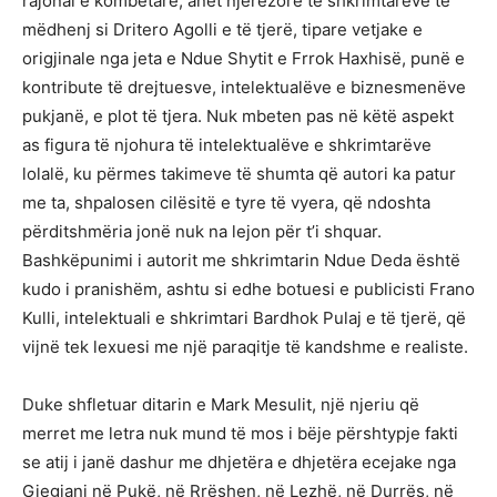
rajonal e kombëtarë, anët njerëzore të shkrimtarëve të
mëdhenj si Dritero Agolli e të tjerë, tipare vetjake e
origjinale nga jeta e Ndue Shytit e Frrok Haxhisë, punë e
kontribute të drejtuesve, intelektualëve e biznesmenëve
pukjanë, e plot të tjera. Nuk mbeten pas në këtë aspekt
as figura të njohura të intelektualëve e shkrimtarëve
lolalë, ku përmes takimeve të shumta që autori ka patur
me ta, shpalosen cilësitë e tyre të vyera, që ndoshta
përditshmëria jonë nuk na lejon për t’i shquar.
Bashkëpunimi i autorit me shkrimtarin Ndue Deda është
kudo i pranishëm, ashtu si edhe botuesi e publicisti Frano
Kulli, intelektuali e shkrimtari Bardhok Pulaj e të tjerë, që
vijnë tek lexuesi me një paraqitje të kandshme e realiste.
Duke shfletuar ditarin e Mark Mesulit, një njeriu që
merret me letra nuk mund të mos i bëje përshtypje fakti
se atij i janë dashur me dhjetëra e dhjetëra ecejake nga
Gjegjani në Pukë, në Rrëshen, në Lezhë, në Durrës, në