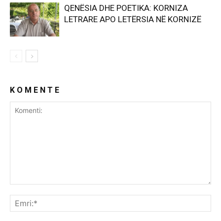
QENËSIA DHE POETIKA: KORNIZA
LETRARE APO LETËRSIA NË KORNIZË
K O M E N T E