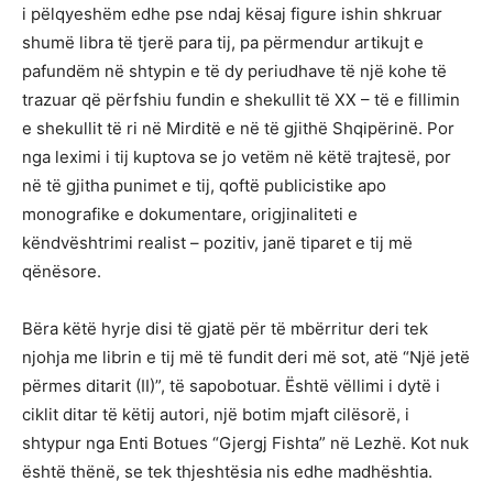
i pëlqyeshëm edhe pse ndaj kësaj figure ishin shkruar
shumë libra të tjerë para tij, pa përmendur artikujt e
pafundëm në shtypin e të dy periudhave të një kohe të
trazuar që përfshiu fundin e shekullit të XX – të e fillimin
e shekullit të ri në Mirditë e në të gjithë Shqipërinë. Por
nga leximi i tij kuptova se jo vetëm në këtë trajtesë, por
në të gjitha punimet e tij, qoftë publicistike apo
monografike e dokumentare, origjinaliteti e
këndvështrimi realist – pozitiv, janë tiparet e tij më
qënësore.
Bëra këtë hyrje disi të gjatë për të mbërritur deri tek
njohja me librin e tij më të fundit deri më sot, atë “Një jetë
përmes ditarit (II)”, të sapobotuar. Është vëllimi i dytë i
ciklit ditar të këtij autori, një botim mjaft cilësorë, i
shtypur nga Enti Botues “Gjergj Fishta” në Lezhë. Kot nuk
është thënë, se tek thjeshtësia nis edhe madhështia.