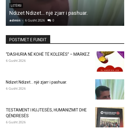
LETËRSI
Ndizet Ndizet… një zjarr i pashuar.
admin
-
6 Gusht 2026
0
a
POSTIMET E FUNDIT
“DASHURIA NË KOHË TË KOLERËS” – MARKEZ
6 Gusht 2026
Ndizet Ndizet… një zjarr i pashuar.
6 Gusht 2026
TESTAMENT I KUJTESËS, HUMANIZMIT DHE
QËNDRESËS
6 Gusht 2026