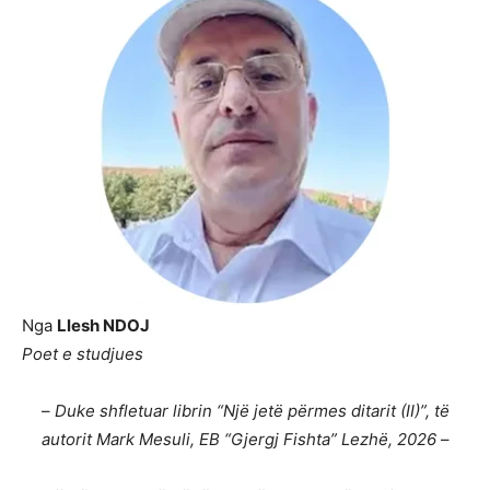
Nga
Llesh NDOJ
Poet e studjues
–
Duke shfletuar librin “Një jetë përmes ditarit (II)”, të
autorit Mark Mesuli, EB “Gjergj Fishta” Lezhë, 2026
–