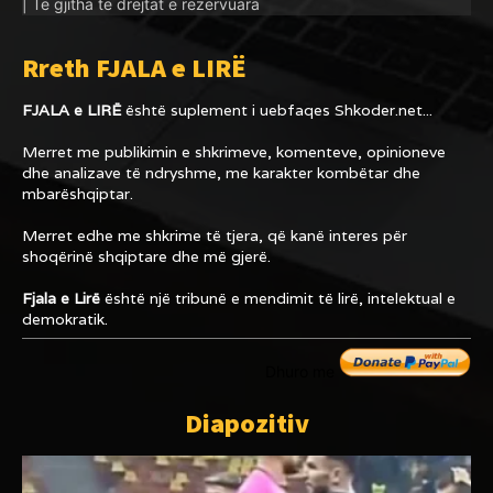
| Të gjitha të drejtat e rezervuara
Rreth FJALA e LIRË
FJALA e LIRË
është suplement i uebfaqes
Shkoder.net...
Merret me publikimin e shkrimeve, komenteve, opinioneve
dhe analizave të ndryshme, me karakter kombëtar dhe
mbarëshqiptar.
Merret edhe me shkrime të tjera, që kanë interes për
shoqërinë shqiptare dhe më gjerë.
Fjala e Lirë
është një tribunë e mendimit të lirë, intelektual e
demokratik.
Dhuro me
Diapozitiv