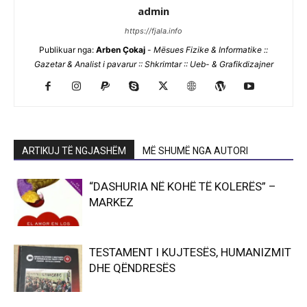
admin
https://fjala.info
Publikuar nga:
Arben Çokaj
-
Mësues Fizike & Informatike ::
Gazetar & Analist i pavarur :: Shkrimtar :: Ueb- & Grafikdizajner
ARTIKUJ TË NGJASHËM
MË SHUMË NGA AUTORI
“DASHURIA NË KOHË TË KOLERËS” –
MARKEZ
TESTAMENT I KUJTESËS, HUMANIZMIT
DHE QËNDRESËS