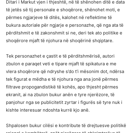
Ditari i Markut vjen i thjeshtë, në të shënohen ditë e data
të jetës së tij personale e shoqërore, shënohet moti, e
përmes ngjarjeve të ditës, kalohet në reflektime të
bukura autoriale për ngjarje e personazhe, që nga ata të
përditshmit e të zakonshmit si ne, deri tek ato politike e
shoqërore mjaft të njohura në shoqërinë shqiptare.
Tek personazhet e çastit e të përditshmërisë, autori
zbulon e paraqet veti e tipare mjaft të spikatura e me
vlera shoqërore që ndryshe s’do t’i mësonim dot, ndërsa
tek figurat e mëdha e të njohura nga ana jonë përmes
filtrave propogandistikë të kohës, apo thjesht përmes
ekranit, ai na zbulon bukur anën e tyre njerëzore, të
panjohur nga se publicitetit zyrtar i figurës së tyre nuk i
kishte interesuar ndoshta kurrë kjo anë.
Shpalosen bukur cilësi e kontribute të drejtuesve politikë