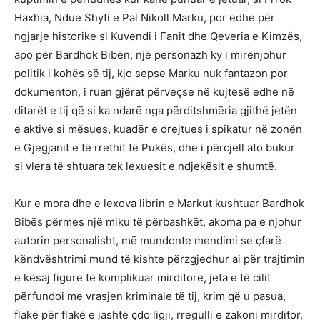
Haxhia, Ndue Shyti e Pal Nikoll Marku, por edhe për
ngjarje historike si Kuvendi i Fanit dhe Qeveria e Kimzës,
apo për Bardhok Bibën, një personazh ky i mirënjohur
politik i kohës së tij, kjo sepse Marku nuk fantazon por
dokumenton, i ruan gjërat përveçse në kujtesë edhe në
ditarët e tij që si ka ndarë nga përditshmëria gjithë jetën
e aktive si mësues, kuadër e drejtues i spikatur në zonën
e Gjegjanit e të rrethit të Pukës, dhe i përcjell ato bukur
si vlera të shtuara tek lexuesit e ndjekësit e shumtë.
Kur e mora dhe e lexova librin e Markut kushtuar Bardhok
Bibës përmes një miku të përbashkët, akoma pa e njohur
autorin personalisht, më mundonte mendimi se çfarë
këndvështrimi mund të kishte përzgjedhur ai për trajtimin
e kësaj figure të komplikuar mirditore, jeta e të cilit
përfundoi me vrasjen kriminale të tij, krim që u pasua,
flakë për flakë e jashtë çdo ligji, rregulli e zakoni mirditor,