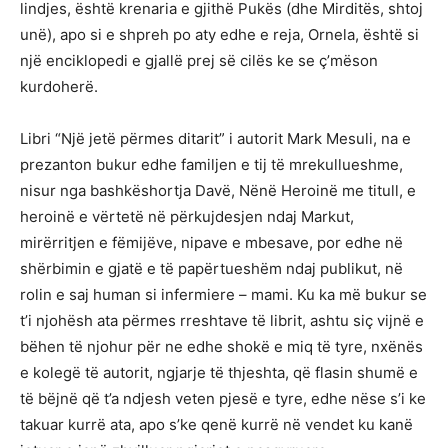
lindjes, është krenaria e gjithë Pukës (dhe Mirditës, shtoj
unë), apo si e shpreh po aty edhe e reja, Ornela, është si
një enciklopedi e gjallë prej së cilës ke se ç’mëson
kurdoherë.
Libri “Një jetë përmes ditarit” i autorit Mark Mesuli, na e
prezanton bukur edhe familjen e tij të mrekullueshme,
nisur nga bashkëshortja Davë, Nënë Heroinë me titull, e
heroinë e vërtetë në përkujdesjen ndaj Markut,
mirërritjen e fëmijëve, nipave e mbesave, por edhe në
shërbimin e gjatë e të papërtueshëm ndaj publikut, në
rolin e saj human si infermiere – mami. Ku ka më bukur se
t’i njohësh ata përmes rreshtave të librit, ashtu siç vijnë e
bëhen të njohur për ne edhe shokë e miq të tyre, nxënës
e kolegë të autorit, ngjarje të thjeshta, që flasin shumë e
të bëjnë që t’a ndjesh veten pjesë e tyre, edhe nëse s’i ke
takuar kurrë ata, apo s’ke qenë kurrë në vendet ku kanë