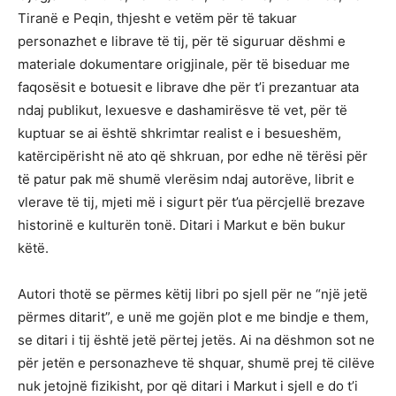
Tiranë e Peqin, thjesht e vetëm për të takuar
personazhet e librave të tij, për të siguruar dëshmi e
materiale dokumentare origjinale, për të biseduar me
faqosësit e botuesit e librave dhe për t’i prezantuar ata
ndaj publikut, lexuesve e dashamirësve të vet, për të
kuptuar se ai është shkrimtar realist e i besueshëm,
katërcipërisht në ato që shkruan, por edhe në tërësi për
të patur pak më shumë vlerësim ndaj autorëve, librit e
vlerave të tij, mjeti më i sigurt për t’ua përcjellë brezave
historinë e kulturën tonë. Ditari i Markut e bën bukur
këtë.
Autori thotë se përmes këtij libri po sjell për ne “një jetë
përmes ditarit”, e unë me gojën plot e me bindje e them,
se ditari i tij është jetë përtej jetës. Ai na dëshmon sot ne
për jetën e personazheve të shquar, shumë prej të cilëve
nuk jetojnë fizikisht, por që ditari i Markut i sjell e do t’i