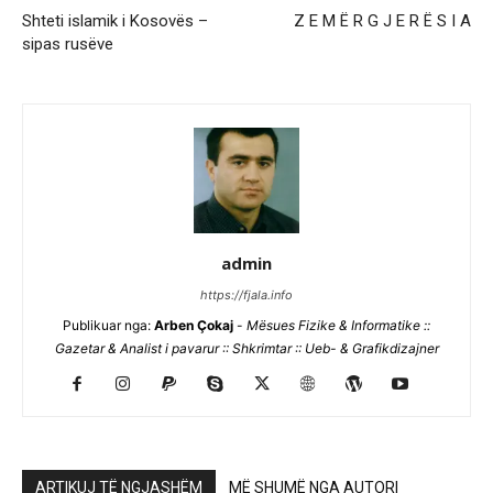
Shteti islamik i Kosovës –
Z E M Ë R G J E R Ë S I A
sipas rusëve
admin
https://fjala.info
Publikuar nga:
Arben Çokaj
-
Mësues Fizike & Informatike ::
Gazetar & Analist i pavarur :: Shkrimtar :: Ueb- & Grafikdizajner
ARTIKUJ TË NGJASHËM
MË SHUMË NGA AUTORI