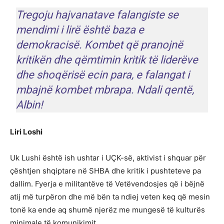
Tregoju hajvanatave falangiste se
mendimi i lirë është baza e
demokracisë. Kombet që pranojnë
kritikën dhe qëmtimin kritik të liderëve
dhe shoqërisë ecin para, e falangat i
mbajnë kombet mbrapa. Ndali qentë,
Albin!
Liri Loshi
Uk Lushi është ish ushtar i UÇK-së, aktivist i shquar për
çështjen shqiptare në SHBA dhe kritik i pushteteve pa
dallim. Fyerja e militantëve të Vetëvendosjes që i bëjnë
atij më turpëron dhe më bën ta ndiej veten keq që mesin
tonë ka ende aq shumë njerëz me mungesë të kulturës
minimale të komunikimit.