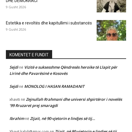
DHE DEMOKRACI
9 Gusht 2026
Estetika e revoltës dhe kapitullimi i substancës
9 Gusht 2026
KOMENTET E FUNDIT
Sejdi
Vizitë e suksesshme Qëndresës heroike të Llapit për
në
Lirinë dhe Pavarësinë e Kosovës
Sejdi
MONOLOG I HASAN RAMADANIT
në
Zejnullah Rrahmani dhe universi shpirtëror i novelës
xhaviti
në
‘99 Rruzaret prej smaragdi
Ibrahim
Zijait, në 90-vjetorin e lindjes së tij…
në
Zijait, në 90-vjetorin e lindjes së tij…
Xhavit.kabili@gmai.com
në