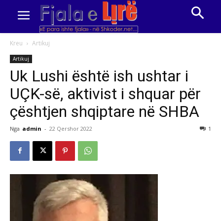
Kreu
Artikuj
Artikuj
Uk Lushi është ish ushtar i
UÇK-së, aktivist i shquar për
çështjen shqiptare në SHBA
Nga
admin
-
22 Qershor 2022
1