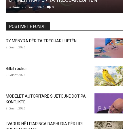
admin
-
9 Gusht 2026
0
a
POSTIMET E FUNDIT
DY MËNYRA PËR TA TREGUAR LUFTËN
9 Gusht 2026
Bilbil i bukur
9 Gusht 2026
MODELET AUTORITARE S’JETOJNË DOT PA
KONFLIKTE
9 Gusht 2026
I VARUR NË LITAR NGA DASHURIA PËR LIRI