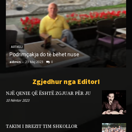
ARTIKUJ
Egocentrizmi i Edi Ramës si personalizim i
lidershipit dhe implikimet e afrimit me Beogradin
admin
-
30 Mars 2026
0
a
Zgjedhur nga EditorI
NJË QENIE QË ËSHTË ZGJUAR PËR JU
10 Nëntor 2023
TAKIM I BREZIT TIM SHKOLLOR