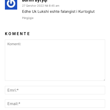
27 Qershor 2022 Në 8:45 am
Edhe Uk Lukshi eshte falangist i Kurtoglut
Përgjigje
K O M E N T E