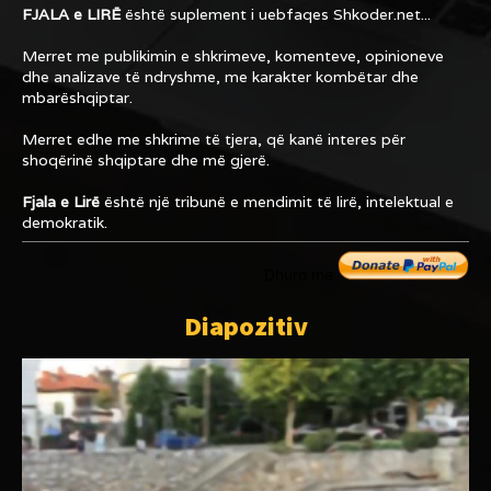
FJALA e LIRË
është suplement i uebfaqes
Shkoder.net...
Merret me publikimin e shkrimeve, komenteve, opinioneve
dhe analizave të ndryshme, me karakter kombëtar dhe
mbarëshqiptar.
Merret edhe me shkrime të tjera, që kanë interes për
shoqërinë shqiptare dhe më gjerë.
Fjala e Lirë
është një tribunë e mendimit të lirë, intelektual e
demokratik.
Dhuro me
Diapozitiv