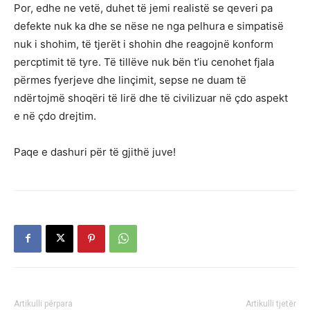
Por, edhe ne vetë, duhet të jemi realistë se qeveri pa
defekte nuk ka dhe se nëse ne nga pelhura e simpatisë
nuk i shohim, të tjerët i shohin dhe reagojnë konform
percptimit të tyre. Të tillëve nuk bën t’iu cenohet fjala
përmes fyerjeve dhe linçimit, sepse ne duam të
ndërtojmë shoqëri të lirë dhe të civilizuar në çdo aspekt
e në çdo drejtim.
Paqe e dashuri për të gjithë juve!
Artikulli përpara
Artikulli tjetër