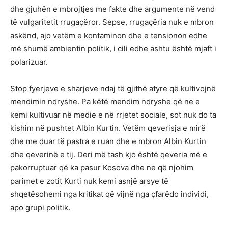
dhe gjuhën e mbrojtjes me fakte dhe argumente në vend
të vulgaritetit rrugaçëror. Sepse, rrugaçëria nuk e mbron
askënd, ajo vetëm e kontaminon dhe e tensionon edhe
më shumë ambientin politik, i cili edhe ashtu është mjaft i
polarizuar.
Stop fyerjeve e sharjeve ndaj të gjithë atyre që kultivojnë
mendimin ndryshe. Pa këtë mendim ndryshe që ne e
kemi kultivuar në medie e në rrjetet sociale, sot nuk do ta
kishim në pushtet Albin Kurtin. Vetëm qeverisja e mirë
dhe me duar të pastra e ruan dhe e mbron Albin Kurtin
dhe qeverinë e tij. Deri më tash kjo është qeveria më e
pakorruptuar që ka pasur Kosova dhe ne që njohim
parimet e zotit Kurti nuk kemi asnjë arsye të
shqetësohemi nga kritikat që vijnë nga çfarëdo individi,
apo grupi politik.