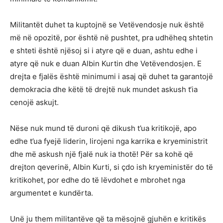
Militantët duhet ta kuptojnë se Vetëvendosje nuk është
më në opozitë, por është në pushtet, pra udhëheq shtetin
e shteti është njësoj si i atyre që e duan, ashtu edhe i
atyre që nuk e duan Albin Kurtin dhe Vetëvendosjen. E
drejta e fjalës është minimumi i asaj që duhet ta garantojë
demokracia dhe këtë të drejtë nuk mundet askush t‘ia
cenojë askujt.
Nëse nuk mund të duroni që dikush t’ua kritikojë, apo
edhe t’ua fyejë liderin, lirojeni nga karrika e kryeministrit
dhe më askush një fjalë nuk ia thotë! Për sa kohë që
drejton qeverinë, Albin Kurti, si çdo ish kryeministër do të
kritikohet, por edhe do të lëvdohet e mbrohet nga
argumentet e kundërta.
Unë ju them militantëve që ta mësojnë gjuhën e kritikës