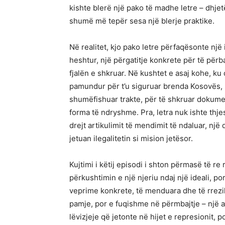
kishte blerë një pako të madhe letre – dhjet
shumë më tepër sesa një blerje praktike.
Në realitet, kjo pako letre përfaqësonte një
heshtur, një përgatitje konkrete për të përb
fjalën e shkruar. Në kushtet e asaj kohe, ku ç
pamundur për t’u siguruar brenda Kosovës, nj
shumëfishuar trakte, për të shkruar dokumen
forma të ndryshme. Pra, letra nuk ishte thjesh
drejt artikulimit të mendimit të ndaluar, nj
jetuan ilegalitetin si mision jetësor.
Kujtimi i këtij episodi i shton përmasë të re r
përkushtimin e një njeriu ndaj një ideali, 
veprime konkrete, të menduara dhe të rrez
pamje, por e fuqishme në përmbajtje – një a
lëvizjeje që jetonte në hijet e represioni