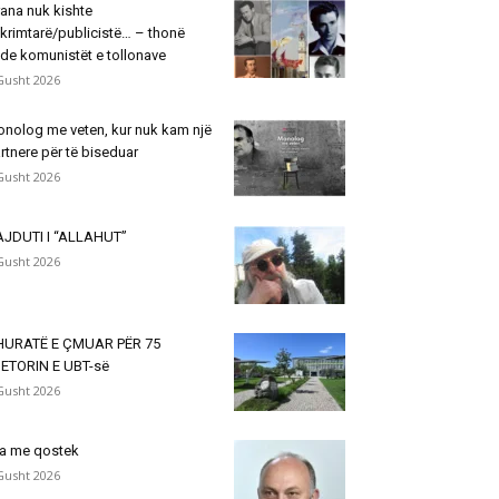
rana nuk kishte
krimtarë/publicistë… – thonë
de komunistët e tollonave
Gusht 2026
nolog me veten, kur nuk kam një
rtnere për të biseduar
Gusht 2026
JDUTI I “ALLAHUT”
Gusht 2026
HURATË E ÇMUAR PËR 75
ETORIN E UBT-së
Gusht 2026
a me qostek
Gusht 2026