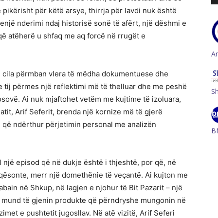
 pikërisht për këtë arsye, thirrja për lavdi nuk është
enjë nderimi ndaj historisë sonë të afërt, një dëshmi e
që atëherë u shfaq me aq forcë në rrugët e
A
 e cila përmban vlera të mëdha dokumentuese dhe
 tij përmes një reflektimi më të thelluar dhe me peshë
S
Kosovë. Ai nuk mjaftohet vetëm me kujtime të izoluara,
it, Arif Seferit, brenda një kornize më të gjerë
e që ndërthur përjetimin personal me analizën
B
ell një episod që në dukje është i thjeshtë, por që, në
aqësonte, merr një domethënie të veçantë. Ai kujton me
bain në Shkup, në lagjen e njohur të Bit Pazarit – një
ët mund të gjenin produkte që përndryshe mungonin në
et e pushtetit jugosllav. Në atë vizitë, Arif Seferi