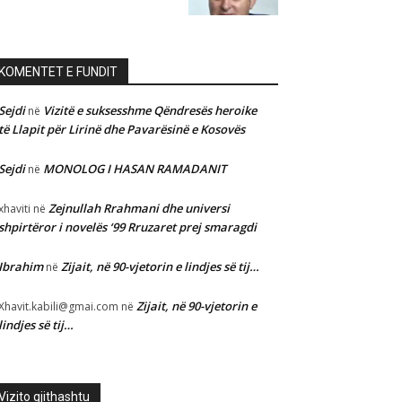
KOMENTET E FUNDIT
Sejdi
Vizitë e suksesshme Qëndresës heroike
në
të Llapit për Lirinë dhe Pavarësinë e Kosovës
Sejdi
MONOLOG I HASAN RAMADANIT
në
Zejnullah Rrahmani dhe universi
xhaviti
në
shpirtëror i novelës ‘99 Rruzaret prej smaragdi
Ibrahim
Zijait, në 90-vjetorin e lindjes së tij…
në
Zijait, në 90-vjetorin e
Xhavit.kabili@gmai.com
në
lindjes së tij…
Vizito gjithashtu