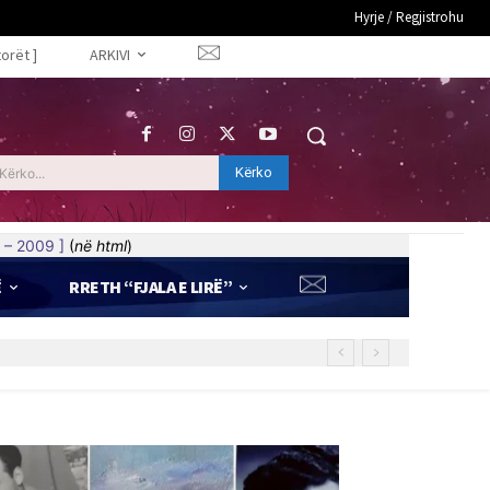
Hyrje / Regjistrohu
torët ]
ARKIVI
Kërko
Kërko...
 – 2009 ]
(
në html
)
Ë
RRETH “FJALA E LIRË”