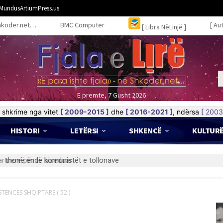
MundusArtiumPress.us
hkoder.net…
BMC Computer
[ Au
[ Libra NëLinjë ]
E premte, 7 Gusht 2026
shkrime nga vitet
[ 2009-2015 ]
dhe
[ 2016-2021 ]
, ndërsa
[ 2003
HISTORI
LETËRSI
SHKENCË
KULTUR
nere për të biseduar
STENCËS SHQIPTARE ( 52 )