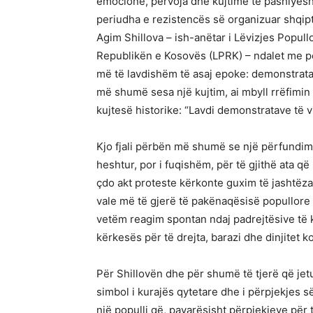
emocione, përvoja dhe kujtime të pashlye
periudha e rezistencës së organizuar shqip
Agim Shillova – ish-anëtar i Lëvizjes Popull
Republikën e Kosovës (LPRK) – ndalet me për
më të lavdishëm të asaj epoke: demonstratat
më shumë sesa një kujtim, ai mbyll rrëfimin e
kujtesë historike: “Lavdi demonstratave të 
Kjo fjali përbën më shumë se një përfundim 
heshtur, por i fuqishëm, për të gjithë ata q
çdo akt proteste kërkonte guxim të jashtë
vale më të gjerë të pakënaqësisë popullore 
vetëm reagim spontan ndaj padrejtësive të k
kërkesës për të drejta, barazi dhe dinjitet k
Për Shillovën dhe për shumë të tjerë që je
simbol i kurajës qytetare dhe i përpjekjes s
një populli që, pavarësisht përpjekjeve për 