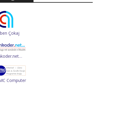
rben Çokaj
hkoder.net…
MC Computer