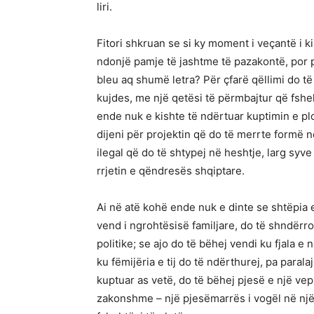
liri.
Fitori shkruan se si ky moment i veçantë i ki
ndonjë pamje të jashtme të pazakontë, por p
bleu aq shumë letra? Për çfarë qëllimi do të
kujdes, me një qetësi të përmbajtur që fshe
ende nuk e kishte të ndërtuar kuptimin e plot
dijeni për projektin që do të merrte formë në
ilegal që do të shtypej në heshtje, larg sy
rrjetin e qëndresës shqiptare.
Ai në atë kohë ende nuk e dinte se shtëpia e 
vend i ngrohtësisë familjare, do të shndërr
politike; se ajo do të bëhej vendi ku fjala 
ku fëmijëria e tij do të ndërthurej, pa paral
kuptuar as vetë, do të bëhej pjesë e një vepr
zakonshme – një pjesëmarrës i vogël në një