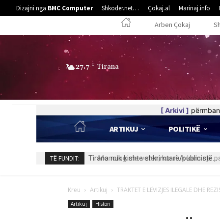
Dizajni nga
BMC Computer
Shkoder.net…
Çokaj.al
Marinaj.info
Arben Çokaj
S
27.7
C
Tirana
[ Arkivi ]
përmban 
ARTIKUJ
POLITIKË
Monolog me veten, kur nuk kam një part
TË FUNDIT:
Kreu
Artikuj
TRAKTET E LËVIZJES ILEGALE DHE REZI
Artikuj
Histori