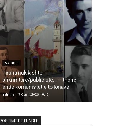
ARTIKUJ
ARTIKUJ
Tirana nuk kishte
shkrimtarë/publicistë… – thonë
Monolog me ve
ende komunistët e tollonave
partnere për t
admin
-
7 Gusht 2026
0
admin
-
7 Gusht 20
POSTIMET E FUNDIT