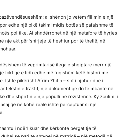
i pazëvendësueshëm: ai shënon jo vetëm fillimin e një
e, por edhe një pikë takimi midis botës së pafajshme të
encës politike. Ai shndërrohet në një metaforë të hyrjes
 në një akt përfshirjeje të heshtur por të thellë, në
e mohuar.
ëndësishëm të veprimtarisë ilegale shqiptare merr një
një fakt që e lidh edhe më fuqishëm këtë histori me
Ishte pikërisht Afrim Zhitia – sot i njohur dhe i
uar tekstin e traktit, një dokument që do të mbante në
ke dhe shpirtin e një populli në rezistencë. Ky zbulim, i
saj që në kohë reale ishte perceptuar si një
e.
ithashtu i ndërlikuar dhe kërkonte përgatitje të
duhej së pari të shtypej në matricë – një metodë që