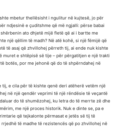
shte mbetur thellësisht i ngulitur në kujtesë, jo për
ër ndjesinë e çuditshme që më ngjalli: përse babai
 shërbenin ato dhjetë mijë fletë që ai i bartte me
hte një qëllim të madh? Në atë kohë, si një fëmijë që
ë të asaj që zhvillohej përreth tij, ai ende nuk kishte
 muret e shtëpisë së tije – për përgatitjen e një trakti
ve të botës, por me jehonë që do të shpërndahej në
tij, e cila për të kishte qenë deri atëherë vetëm një
ohej në një qendër veprimi të një rëndësie të veçantë
e ndaluar do të shumëzohej, ku letra do të merrte zë dhe
ajmërim, me një proces historik. Nuk e dinte se, pa e
imtarie që tejkalonte përmasat e jetës së tij të
 rrjedhë të madhe të rezistencës që po zhvillohej në