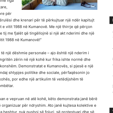
shme nga
tare,
ore për
ulësi dhe krenari për të përkujtuar një ndër kapitujt
 e vitit 1988 në Kumanovë. Me një thirrje që përçon
 tij me fjalët që tingëllojnë si një akt nderimi dhe një
vitit 1988 në Kumanovë!”
të një dëshmie personale – ajo është një nderim i
ë ngritën zërin në një kohë kur frika ishte normë dhe
zakonshëm. Demonstratat e Kumanovës, si pjesë e një
ndaj shtypjes politike dhe sociale, përfaqësonin jo
ohës, por edhe një artikulim të vetëdijshëm të
ombëtar.
tuan e vepruan në atë kohë, këto demonstrata janë bërë
ë organizuar për ndryshim. Ato janë kujtesa kolektive e
ta heshtur, nuk pushoi së foluri, së protestuari dhe së