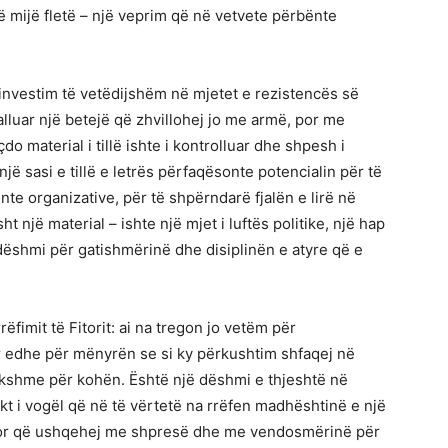
ë mijë fletë – një veprim që në vetvete përbënte
 investim të vetëdijshëm në mjetet e rezistencës së
alluar një betejë që zhvillohej jo me armë, por me
do material i tillë ishte i kontrolluar dhe shpesh i
ë sasi e tillë e letrës përfaqësonte potencialin për të
te organizative, për të shpërndarë fjalën e lirë në
t një material – ishte një mjet i luftës politike, një hap
ë dëshmi për gatishmërinë dhe disiplinën e atyre që e
rëfimit të Fitorit: ai na tregon jo vetëm për
por edhe për mënyrën se si ky përkushtim shfaqej në
ikshme për kohën. Është një dëshmi e thjeshtë në
kt i vogël që në të vërtetë na rrëfen madhështinë e një
t, por që ushqehej me shpresë dhe me vendosmërinë për