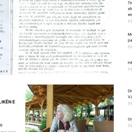
Ti
sh
en
7 
Mo
pa
7 
HA
7 
D
VJ
LIKËN E
7 
Or
me
7 