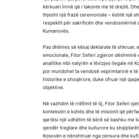
kërkuari lirinë që i takonte me të drejtë. Dhe
thjesht një frazë ceremoniale – është një sh
respektit për sakrificën dhe vendosmërinë 
Kumanovës.
Pas dhënies së kësaj deklarate të shkruar,
emocionale, Fitor Seferi zgjeron dëshminë e
analitike mbi natyrën e lëvizjes ilegale në 
por mundohet ta vendosë veprimtarinë e të at
historike e shoqërore, duke ofruar një qasj
objektive.
Në vazhdim të rrëfimit të tij, Fitor Seferi sj
kontekstin e kohës dhe të misionit që përf
qartësi një udhëtim të bërë së bashku me ba
qendër tregtare dhe kulturore ku shqiptar
Kosovën e nënshtruar nga censura dhe kufizim