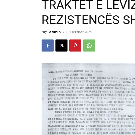
TRAKTET E LËVI
REZISTENCËS SH
Nga
admin
-
15 Qershor 2025