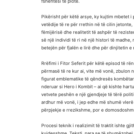
fshehtësi të plotë.
Pikërisht për këtë arsye, ky kujtim mbetet 
vetëdije të re për rrethin në të cilin jetont
fëmijërisë dhe realitetit të ashpër të rezist
së një individi të ri në një histori të madhe,
betejën për fjalën e lirë dhe për dinjitetin 
Rrëfimi i Fitor Seferit për këtë episod të r
përmasë të re kur ai, vite më vonë, zbulon 
figurat emblematike të qëndresës kombëtare. 
nderuar si Hero i Kombit – ai që kishte hart
vetvete peshën e një gjendjeje të tërë politi
ardhur më vonë, i jep edhe më shumë vlerë a
përpjekje e rrezikshme, por e domosdoshm
Procesi teknik i realizimit të traktit ishte gj
kujdesshme. Teksti, para se të shumëzohej, 