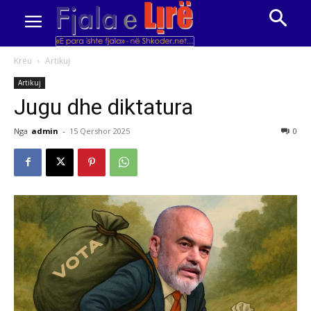
Kreu
Artikuj
Artikuj
Jugu dhe diktatura
Nga
admin
-
15 Qershor 2025
0