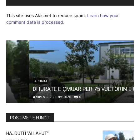
This site uses Akismet to reduce spam.
Learn how your
comment data is processed.
ARTIKUJ
DHURATË E ÇMUAR PËR 75 VJETORIN E UBT-së
admin
-
7 Gusht 2026
0
a
POSTIMET E FUNDIT
HAJDUTI I “ALLAHUT”