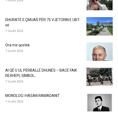
7 Gusht 2026
DHURATË E ÇMUAR PËR 75 VJETORIN E UBT-
së
7 Gusht 2026
Ora me qostek
7 Gusht 2026
AI QË U UL PËRBALLË DHUNËS – BACË FAIK
REXHEPI, SIMBOL...
7 Gusht 2026
MONOLOG I HASAN RAMADANIT
7 Gusht 2026