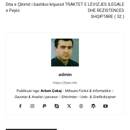
Dita e Çlirimit i bashkoi krijuesit
TRAKTET E LËVIZJES ILEGALE
e Pejës
DHE REZISTENCËS
SHQIPTARE ( 52 )
admin
https://fjala.info
Publikuar nga:
Arben Çokaj
-
Mësues Fizike & Informatike ::
Gazetar & Analist i pavarur :: Shkrimtar :: Ueb- & Grafikdizajner