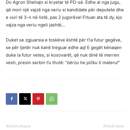
Do Agron Shehajn si kryetar të PD-së. Edhe ai nga jugu,
që mori një vajzë nga veriu si kandidate për deputete dhe
e vuri të 3-n në listë, pas 2 jugorëve! Fituan ata të dy, kjo
vajza nga veriu ngeli jashtë…
Duket se zgjuarsia e toskëve është për t’ia futur gegëve,
se për tjetër nuk kanë treguar edhe aq! E gegët kënaqen
duke ia futur vetes, si kosovarët, që nuk dinë të merren
vesh, presin serbin t’u thotë: “
bërzu he pičku ti materu!
”
Artikulli përpara
Artikulli tjetër