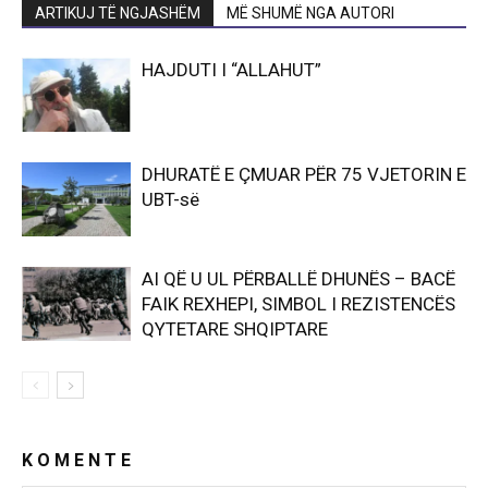
ARTIKUJ TË NGJASHËM
MË SHUMË NGA AUTORI
HAJDUTI I “ALLAHUT”
DHURATË E ÇMUAR PËR 75 VJETORIN E
UBT-së
AI QË U UL PËRBALLË DHUNËS – BACË
FAIK REXHEPI, SIMBOL I REZISTENCËS
QYTETARE SHQIPTARE
K O M E N T E