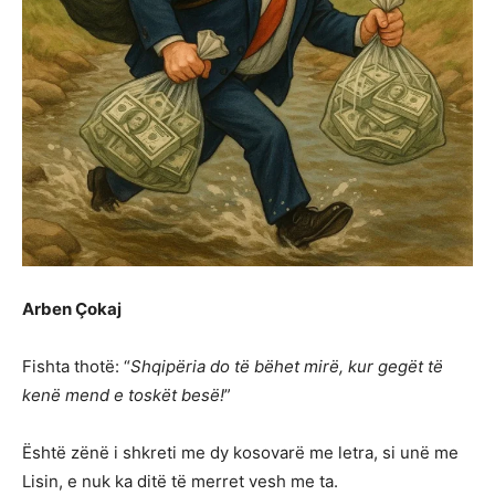
Arben Çokaj
Fishta thotë: “
Shqipëria do të bëhet mirë, kur gegët të
kenë mend e toskët besë!
”
Është zënë i shkreti me dy kosovarë me letra, si unë me
Lisin, e nuk ka ditë të merret vesh me ta.