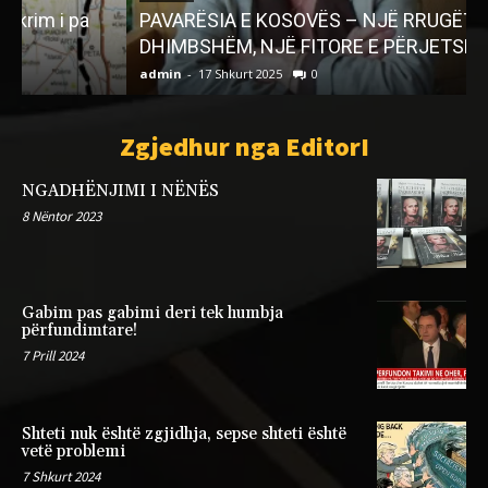
PAVARËSIA E KOSOVËS – NJË RRUGËTIM I
DHIMBSHËM, NJË FITORE E PËRJETSHME
admin
-
17 Shkurt 2025
0
a
Zgjedhur nga EditorI
NGADHËNJIMI I NËNËS
8 Nëntor 2023
Gabim pas gabimi deri tek humbja
përfundimtare!
7 Prill 2024
Shteti nuk është zgjidhja, sepse shteti është
vetë problemi
7 Shkurt 2024