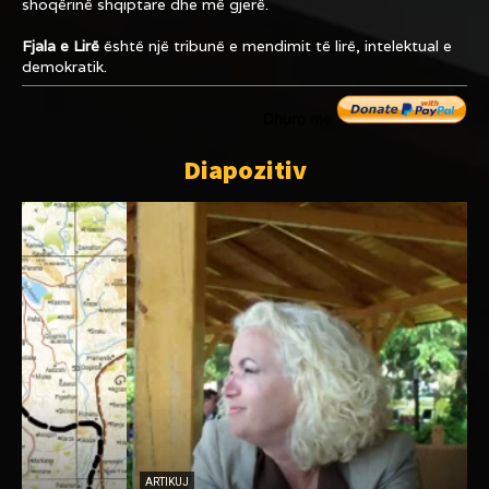
shoqërinë shqiptare dhe më gjerë.
Fjala e Lirë
është një tribunë e mendimit të lirë, intelektual e
demokratik.
Dhuro me
Diapozitiv
ARTIKUJ