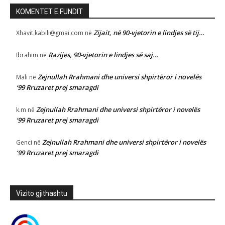
KOMENTET E FUNDIT
Zijait, në 90-vjetorin e lindjes së tij…
Xhavit.kabili@gmai.com
në
Razijes, 90-vjetorin e lindjes së saj…
Ibrahim
në
Zejnullah Rrahmani dhe universi shpirtëror i novelës
Mali
në
‘99 Rruzaret prej smaragdi
Zejnullah Rrahmani dhe universi shpirtëror i novelës
k.m
në
‘99 Rruzaret prej smaragdi
Zejnullah Rrahmani dhe universi shpirtëror i novelës
Genci
në
‘99 Rruzaret prej smaragdi
Vizito gjithashtu