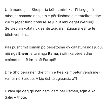
Unë mendoj se Shqipëria bëhet mirë kur t’i largojmë
mbetjet osmane nga jeta e përditshme e mentaliteti, dhe
kur t’i jepet fund tiranisë së jugut mbi gegët (veriun)!
Se vjedhin votat nuk është zgjuarsi. Zgjuarsi është të
bësh vendin…
Pas pushtimit osman po përjetojmë dy diktatura nga jugu,
një nga
Enveri
e tani nga
Rama
, i cili i ka bërë edhe
çmimet më të larta në Europë!
Dhe Shqipëria nën drejtimin e tyre ka mbetur vendi më i
varfër në Europë. A kjo është zgjuarsia a?!
E kam një geg që bën gam-gam për Ramën, fajin e ka
Saliu – thotë.