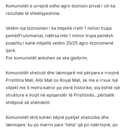
Komunistët e urrejnë edhe agro-biznisin privat i cili ka
rezultate të shkëlqyeshme.
Vetëm nje biznismen i ka mbjellë rreth 1 milion trupa
pemë(Frutomania), ndërsa mbi 1 milion trupa pemësh
poashtu i kanë mbjellë vetëm 20/25 agro-biznismenë
tjerë.
Por komunistët ankohen se ska gjelbrim.
Komunistët xhelozë dhe lakmiqarë më përpara e rrxojnë
Prishtina Mall, Albi Mall os Royal Mall, se me e rrxue një
objekt me 5 metra katror pa vlerë historike, siq është një
strukture e lloqit në epiqendër të Prishtinës…përballë
shtëpisë së shëndetit.
Komunistët tërë kohën bëjnë pyetjet xhelozike dhe
lakmiqare: ku po marrin pare “këta” që po ndërtojnë, po