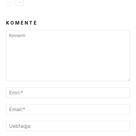
K O M E N T E