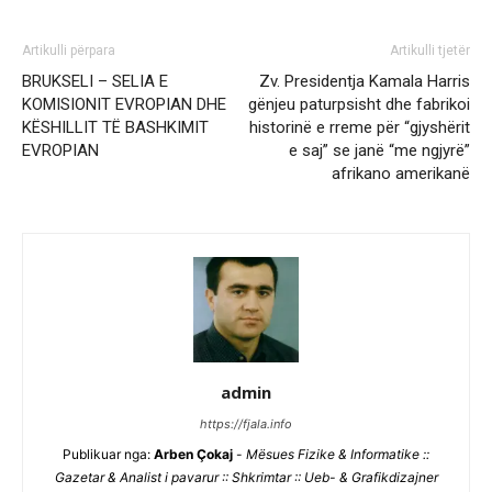
Artikulli përpara
Artikulli tjetër
BRUKSELI – SELIA E
Zv. Presidentja Kamala Harris
KOMISIONIT EVROPIAN DHE
gënjeu paturpsisht dhe fabrikoi
KËSHILLIT TË BASHKIMIT
historinë e rreme për “gjyshërit
EVROPIAN
e saj” se janë “me ngjyrë”
afrikano amerikanë
admin
https://fjala.info
Publikuar nga:
Arben Çokaj
-
Mësues Fizike & Informatike ::
Gazetar & Analist i pavarur :: Shkrimtar :: Ueb- & Grafikdizajner