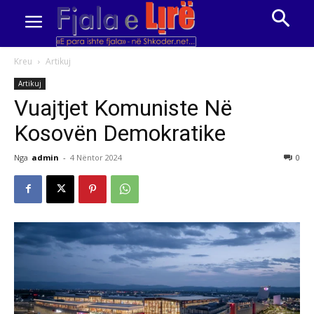
Kreu
Artikuj
Artikuj
Vuajtjet Komuniste Në
Kosovën Demokratike
Nga
admin
-
4 Nëntor 2024
0