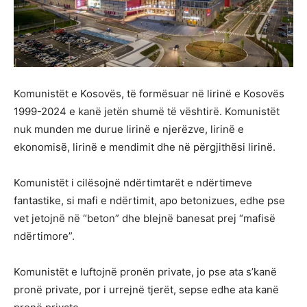
Komunistët e Kosovës, të formësuar në lirinë e Kosovës
1999-2024 e kanë jetën shumë të vështirë. Komunistët
nuk munden me durue lirinë e njerëzve, lirinë e
ekonomisë, lirinë e mendimit dhe në përgjithësi lirinë.
Komunistët i cilësojnë ndërtimtarët e ndërtimeve
fantastike, si mafi e ndërtimit, apo betonizues, edhe pse
vet jetojnë në “beton” dhe blejnë banesat prej “mafisë
ndërtimore”.
Komunistët e luftojnë pronën private, jo pse ata s’kanë
pronë private, por i urrejnë tjerët, sepse edhe ata kanë