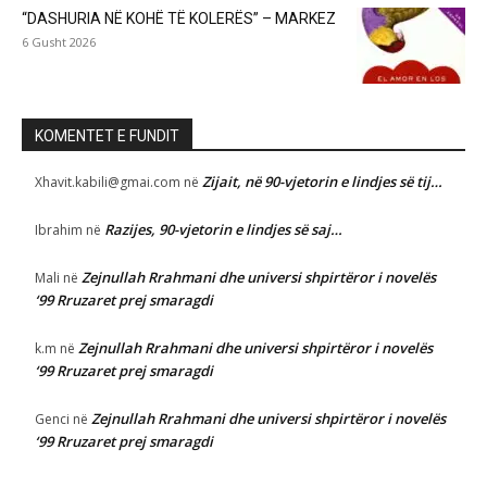
“DASHURIA NË KOHË TË KOLERËS” – MARKEZ
6 Gusht 2026
KOMENTET E FUNDIT
Zijait, në 90-vjetorin e lindjes së tij…
Xhavit.kabili@gmai.com
në
Razijes, 90-vjetorin e lindjes së saj…
Ibrahim
në
Zejnullah Rrahmani dhe universi shpirtëror i novelës
Mali
në
‘99 Rruzaret prej smaragdi
Zejnullah Rrahmani dhe universi shpirtëror i novelës
k.m
në
‘99 Rruzaret prej smaragdi
Zejnullah Rrahmani dhe universi shpirtëror i novelës
Genci
në
‘99 Rruzaret prej smaragdi