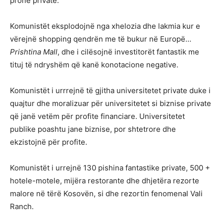
pronë private.
Komunistët eksplodojnë nga xhelozia dhe lakmia kur e
vërejnë shopping qendrën me të bukur në Europë…
Prishtina Mall
, dhe i cilësojnë investitorët fantastik me
tituj të ndryshëm që kanë konotacione negative.
Komunistët i urrrejnë të gjitha universitetet private duke i
quajtur dhe moralizuar për universitetet si biznise private
që janë vetëm për profite financiare. Universitetet
publike poashtu jane biznise, por shtetrore dhe
ekzistojnë për profite.
Komunistët i urrejnë 130 pishina fantastike private, 500 +
hotele-motele, mijëra restorante dhe dhjetëra rezorte
malore në tërë Kosovën, si dhe rezortin fenomenal Vali
Ranch.