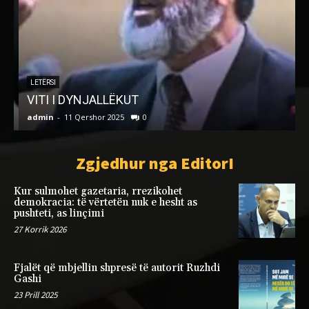
LETËRSI
VITI I DYNJALLËKUT
admin
-
11 Qershor 2025
0
a
Zgjedhur nga EditorI
Kur sulmohet gazetaria, rrezikohet
demokracia: të vërtetën nuk e hesht as
pushteti, as linçimi
27 Korrik 2026
Fjalët që mbjellin shpresë të autorit Ruzhdi
Gashi
23 Prill 2025