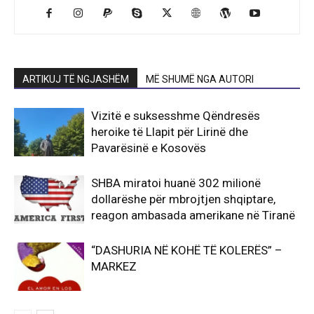
ARTIKUJ TË NGJASHËM
MË SHUMË NGA AUTORI
Vizitë e suksesshme Qëndresës
heroike të Llapit për Lirinë dhe
Pavarësinë e Kosovës
SHBA miratoi huanë 302 milionë
dollarëshe për mbrojtjen shqiptare,
reagon ambasada amerikane në Tiranë
“DASHURIA NË KOHË TË KOLERËS” –
MARKEZ