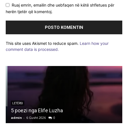
Ruaj emrin, emailin dhe uebfaqen në këtë shfletues për
herën tjetër që komentoj.
This site uses Akismet to reduce spam.
Learn how your
comment data is processed.
LETËRSI
5 poezi nga Elife Luzha
L
admin
-
6 Gusht 2026
0
a