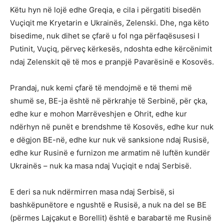
Këtu hyn në lojë edhe Greqia, e cila i përgatiti bisedën
Vuçiqit me Kryetarin e Ukrainës, Zelenski. Dhe, nga këto
bisedime, nuk dihet se çfarë u fol nga përfaqësusesi I
Putinit, Vuçiq, përveç kërkesës, ndoshta edhe kërcënimit
ndaj Zelenskit që të mos e pranpjë Pavarësinë e Kosovës.
Prandaj, nuk kemi çfarë të mendojmë e të themi më
shumë se, BE-ja është në përkrahje të Serbinë, për çka,
edhe kur e mohon Marrëveshjen e Ohrit, edhe kur
ndërhyn në punët e brendshme të Kosovës, edhe kur nuk
e dëgjon BE-në, edhe kur nuk vë sanksione ndaj Rusisë,
edhe kur Rusinë e furnizon me armatim në luftën kundër
Ukrainës – nuk ka masa ndaj Vuçiqit e ndaj Serbisë.
E deri sa nuk ndërmirren masa ndaj Serbisë, si
bashkëpunëtore e ngushtë e Rusisë, a nuk na del se BE
(përmes Lajçakut e Borellit) është e barabartë me Rusinë