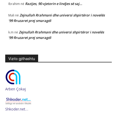
Razijes, 90-vjetorin e lindjes së saj…
Ibrahim
në
Zejnullah Rrahmani dhe universi shpirtëror i novelës
Mali
në
‘99 Rruzaret prej smaragdi
Zejnullah Rrahmani dhe universi shpirtëror i novelës
k.m
në
‘99 Rruzaret prej smaragdi
Vizito gjithashtu
Arben Çokaj
Shkoder.net…