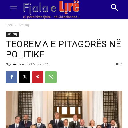
Kreu
Artikuj
Artikuj
TEOREMA E PITAGORËS NË
POLITIKË
Nga
admin
-
23 Gusht 2023
0