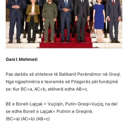
Gani I. Mehmeti
Pas darkës së shteteve të Ballkanit Perëndimor në Greqi.
Nga ngjashmëria e teoremës së Pitagorës përfundojmë
se: Kur BC=a, AC=b, atëherë edhe AB=c.
BE e Borell-Lajçak = Vuçiqin, Putin-Greqi=Vuçiq, na del
se edhe Borell e Lajçak= Putinin e Greqinë.
(BC=a) (AC=b) (AB=c)