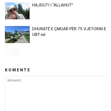
HAJDUTI I “ALLAHUT”
DHURATË E ÇMUAR PËR 75 VJETORIN E
UBT-së
K O M E N T E