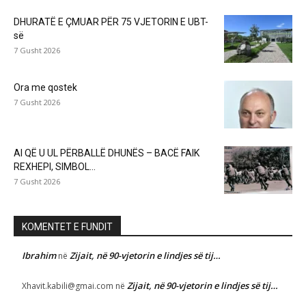
DHURATË E ÇMUAR PËR 75 VJETORIN E UBT-
së
7 Gusht 2026
Ora me qostek
7 Gusht 2026
AI QË U UL PËRBALLË DHUNËS – BACË FAIK
REXHEPI, SIMBOL...
7 Gusht 2026
KOMENTET E FUNDIT
Ibrahim
Zijait, në 90-vjetorin e lindjes së tij…
në
Zijait, në 90-vjetorin e lindjes së tij…
Xhavit.kabili@gmai.com
në