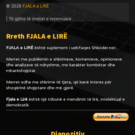
© 2026
FJALA e LIRË
| Të gjitha të drejtat e rezervuara
Rreth FJALA e LIRË
FJALA e LIRË
është suplement i uebfaqes
Shkoder.net...
Merret me publikimin e shkrimeve, komenteve, opinioneve
dhe analizave të ndryshme, me karakter kombëtar dhe
mbarëshqiptar.
Merret edhe me shkrime të tjera, që kanë interes për
shoqërinë shqiptare dhe më gjerë.
Fjala e Lirë
është një tribunë e mendimit të lirë, intelektual e
demokratik.
Dhuro me
Diapozitiv