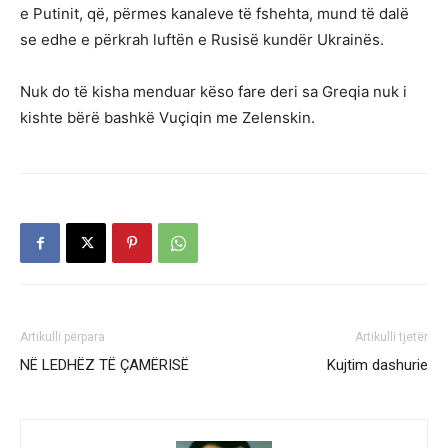
e Putinit, që, përmes kanaleve të fshehta, mund të dalë
se edhe e përkrah luftën e Rusisë kundër Ukrainës.
Nuk do të kisha menduar këso fare deri sa Greqia nuk i
kishte bërë bashkë Vuçiqin me Zelenskin.
Artikulli përpara
Artikulli tjetër
NË LEDHËZ TË ÇAMËRISË
Kujtim dashurie