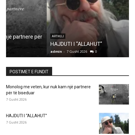
r
ARTIKUJ
HAJDUTI I “ALLAHUT”
admin
-
7 Gusht 2026
0
a
POSTIMET E FUNDIT
Monolog me veten, kur nuk kam një partnere
për të biseduar
7 Gusht 2026
HAJDUTI I “ALLAHUT”
7 Gusht 2026