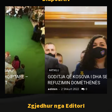
ARTIKUJ
GODITJA QË KOSOVA I DHA SERBISË, ME
t
REFUZIMIN DOMËTHËNËS
admin
-
2 Shkurt 2022
0
a
Zgjedhur nga EditorI