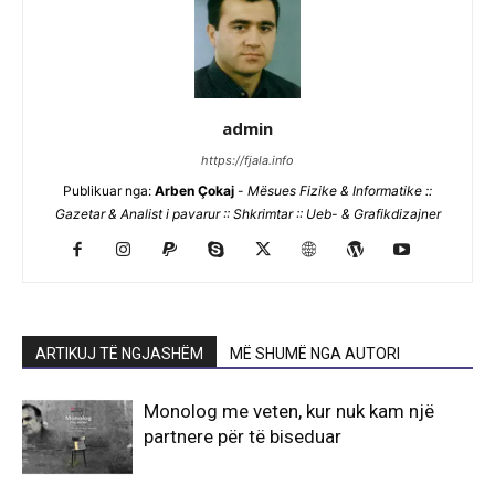
admin
https://fjala.info
Publikuar nga:
Arben Çokaj
-
Mësues Fizike & Informatike ::
Gazetar & Analist i pavarur :: Shkrimtar :: Ueb- & Grafikdizajner
ARTIKUJ TË NGJASHËM
MË SHUMË NGA AUTORI
Monolog me veten, kur nuk kam një
partnere për të biseduar