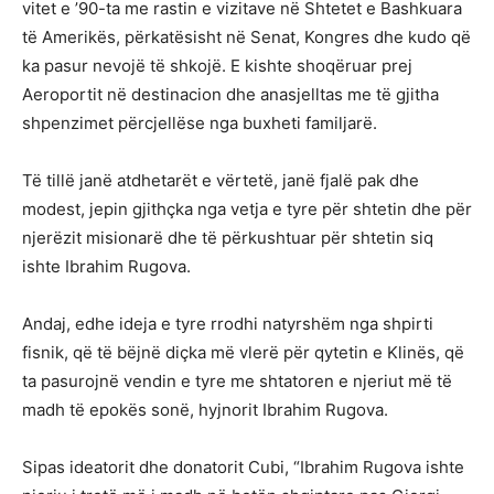
vitet e ’90-ta me rastin e vizitave në Shtetet e Bashkuara
të Amerikës, përkatësisht në Senat, Kongres dhe kudo që
ka pasur nevojë të shkojë. E kishte shoqëruar prej
Aeroportit në destinacion dhe anasjelltas me të gjitha
shpenzimet përcjellëse nga buxheti familjarë.
Të tillë janë atdhetarët e vërtetë, janë fjalë pak dhe
modest, jepin gjithçka nga vetja e tyre për shtetin dhe për
njerëzit misionarë dhe të përkushtuar për shtetin siq
ishte Ibrahim Rugova.
Andaj, edhe ideja e tyre rrodhi natyrshëm nga shpirti
fisnik, që të bëjnë diçka më vlerë për qytetin e Klinës, që
ta pasurojnë vendin e tyre me shtatoren e njeriut më të
madh të epokës sonë, hyjnorit Ibrahim Rugova.
Sipas ideatorit dhe donatorit Cubi, “Ibrahim Rugova ishte