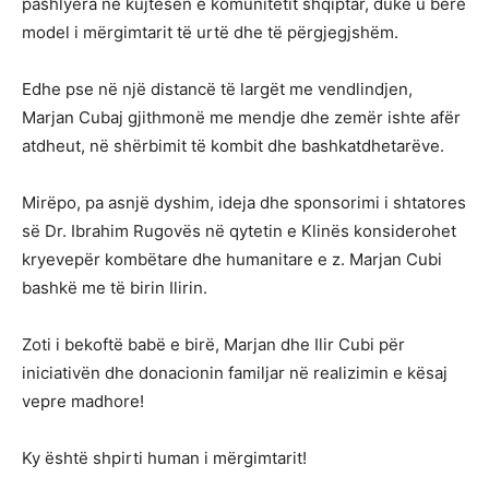
pashlyera në kujtesën e komunitetit shqiptar, duke u bërë
model i mërgimtarit të urtë dhe të përgjegjshëm.
Edhe pse në një distancë të largët me vendlindjen,
Marjan Cubaj gjithmonë me mendje dhe zemër ishte afër
atdheut, në shërbimit të kombit dhe bashkatdhetarëve.
Mirëpo, pa asnjë dyshim, ideja dhe sponsorimi i shtatores
së Dr. Ibrahim Rugovës në qytetin e Klinës konsiderohet
kryevepër kombëtare dhe humanitare e z. Marjan Cubi
bashkë me të birin Ilirin.
Zoti i bekoftë babë e birë, Marjan dhe Ilir Cubi për
iniciativën dhe donacionin familjar në realizimin e kësaj
vepre madhore!
Ky është shpirti human i mërgimtarit!