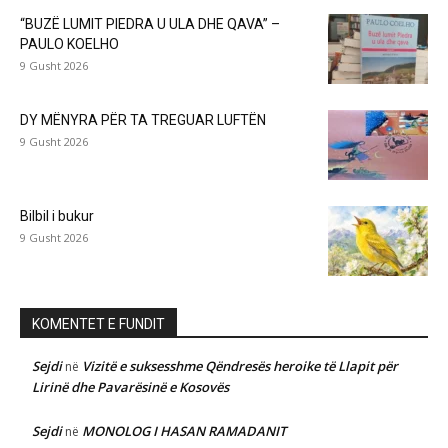
“BUZË LUMIT PIEDRA U ULA DHE QAVA” –
PAULO KOELHO
9 Gusht 2026
DY MËNYRA PËR TA TREGUAR LUFTËN
9 Gusht 2026
Bilbil i bukur
9 Gusht 2026
KOMENTET E FUNDIT
Sejdi
Vizitë e suksesshme Qëndresës heroike të Llapit për
në
Lirinë dhe Pavarësinë e Kosovës
Sejdi
MONOLOG I HASAN RAMADANIT
në