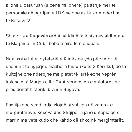
si dhe u pasuruan (u bënë milionerë) pa asnjë meritë
personale në ngritjen e LDK-së dhe as të shtetndërtimit
të Kosovës!
Shtatorja e Rugovës erdhi në Klinë falë nismës atdhetare
të Marjan e Ilir Cubi, babë e birë të një ideali.
Nga tani e tutje, qytetarët e Klinës në çdo përvjetor të
shënimit të ngjarjes madhore historike të 2 Korrikut, do ta
kujtojnë dhe nderojnë me pietet të lartë edhe veprën
kolosale të Marjan e Ilir Cubi-vendosjen e shtatores së
presidentit historik Ibrahim Rugova.
Familja dhe vendlindja vlojnë si vullkan në zemrat e
mërgimtarëve. Kosova dhe Shqipëria janë shtëpia që e
marrin me vete kudo dhe kahdo që shkojnë mërgimtarët.