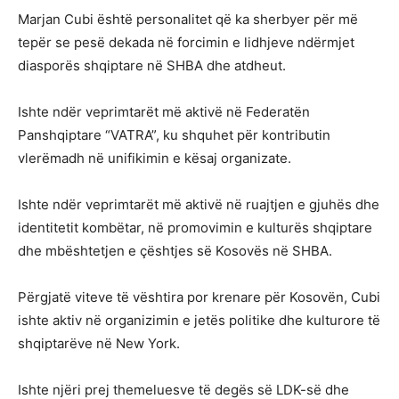
Marjan Cubi është personalitet që ka sherbyer për më
tepër se pesë dekada në forcimin e lidhjeve ndërmjet
diasporës shqiptare në SHBA dhe atdheut.
Ishte ndër veprimtarët më aktivë në Federatën
Panshqiptare “VATRA”, ku shquhet për kontributin
vlerëmadh në unifikimin e kësaj organizate.
Ishte ndër veprimtarët më aktivë në ruajtjen e gjuhës dhe
identitetit kombëtar, në promovimin e kulturës shqiptare
dhe mbështetjen e çështjes së Kosovës në SHBA.
Përgjatë viteve të vështira por krenare për Kosovën, Cubi
ishte aktiv në organizimin e jetës politike dhe kulturore të
shqiptarëve në New York.
Ishte njëri prej themeluesve të degës së LDK-së dhe