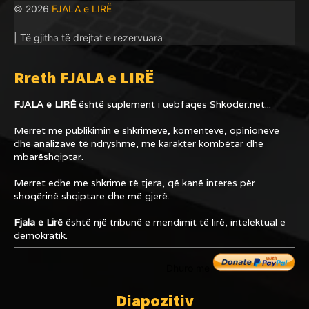
© 2026
FJALA e LIRË
| Të gjitha të drejtat e rezervuara
Rreth FJALA e LIRË
FJALA e LIRË
është suplement i uebfaqes
Shkoder.net...
Merret me publikimin e shkrimeve, komenteve, opinioneve
dhe analizave të ndryshme, me karakter kombëtar dhe
mbarëshqiptar.
Merret edhe me shkrime të tjera, që kanë interes për
shoqërinë shqiptare dhe më gjerë.
Fjala e Lirë
është një tribunë e mendimit të lirë, intelektual e
demokratik.
Dhuro me
Diapozitiv