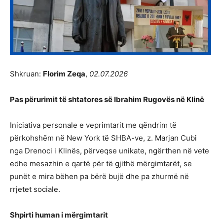
Shkruan:
Florim Zeqa
,
02.07.2026
Pas përurimit të shtatores së Ibrahim Rugovës në Klinë
Iniciativa personale e veprimtarit me qëndrim të
përkohshëm në New York të SHBA-ve, z. Marjan Cubi
nga Drenoci i Klinës, përveqse unikate, ngërthen në vete
edhe mesazhin e qartë për të gjithë mërgimtarët, se
punët e mira bëhen pa bërë bujë dhe pa zhurmë në
rrjetet sociale.
Shpirti human i mërgimtarit