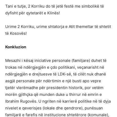
Tani e tutje, 2 Korriku do të jetë festë me simbolikë të
dyfisht për qytetarët e Klinës!
Urime 2 Korriku, urime shtatorja e Atit themeltar të shtetit
të Kosovës!
Konkluzion
Mesazhi i kësaj iniciative personale (familjare) duhet të
trokas në ndërgjegjën e çdo politikani, veçanarisht në
ndërgjegjën e drejtuesve të LDK-së, të cilët nuk dhanë
asgjë personale për ndërtimin e një busti apo vepre
tjetër vlerëmadhe për presidentin historik, por vetëm
morën gjithçka që munden duke u thirrur në emrin e
Ibrahim Rugovës. U ngriten në karrierë politike në të dyja
nivelet e qeverisjes (lokale dhe qendrore), punësuan
familjarë e farefis në institucione shtetërore (komunale),