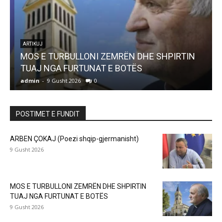
ARTIKUJ
MOS E TURBULLONI ZEMRËN DHE SHPIRTIN
TUAJ NGA FURTUNAT E BOTËS
admin
-
9 Gusht 2026
0
a
POSTIMET E FUNDIT
ARBEN ÇOKAJ (Poezi shqip-gjermanisht)
9 Gusht 2026
MOS E TURBULLONI ZEMRËN DHE SHPIRTIN
TUAJ NGA FURTUNAT E BOTËS
9 Gusht 2026