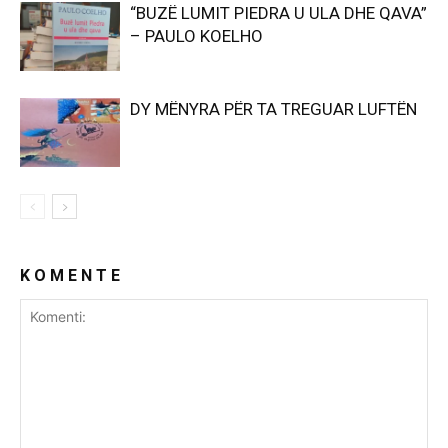
“BUZË LUMIT PIEDRA U ULA DHE QAVA”
– PAULO KOELHO
DY MËNYRA PËR TA TREGUAR LUFTËN
K O M E N T E