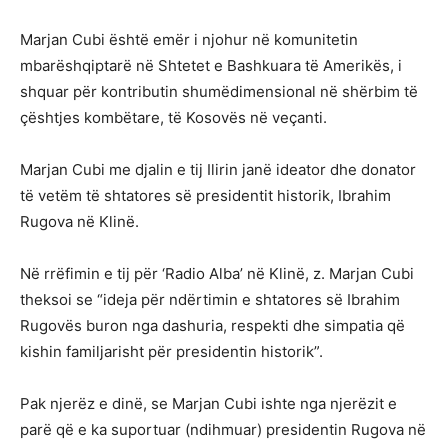
Marjan Cubi është emër i njohur në komunitetin
mbarëshqiptarë në Shtetet e Bashkuara të Amerikës, i
shquar për kontributin shumëdimensional në shërbim të
çështjes kombëtare, të Kosovës në veçanti.
Marjan Cubi me djalin e tij Ilirin janë ideator dhe donator
të vetëm të shtatores së presidentit historik, Ibrahim
Rugova në Klinë.
Në rrëfimin e tij për ‘Radio Alba’ në Klinë, z. Marjan Cubi
theksoi se “ideja për ndërtimin e shtatores së Ibrahim
Rugovës buron nga dashuria, respekti dhe simpatia që
kishin familjarisht për presidentin historik”.
Pak njerëz e dinë, se Marjan Cubi ishte nga njerëzit e
parë që e ka suportuar (ndihmuar) presidentin Rugova në