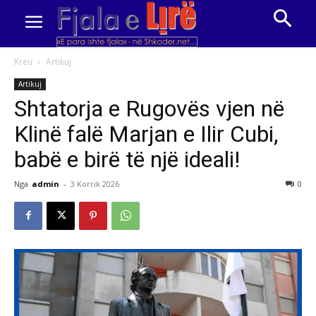
Kreu
Artikuj
Artikuj
Shtatorja e Rugovës vjen në
Klinë falë Marjan e Ilir Cubi,
babë e birë të një ideali!
Nga
admin
-
3 Korrik 2026
0