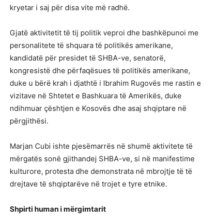
kryetar i saj për disa vite më radhë.
Gjatë aktivitetit të tij politik veproi dhe bashkëpunoi me
personalitete të shquara të politikës amerikane,
kandidatë për presidet të SHBA-ve, senatorë,
kongresistë dhe përfaqësues të politikës amerikane,
duke u bërë krah i djathtë i Ibrahim Rugovës me rastin e
vizitave në Shtetet e Bashkuara të Amerikës, duke
ndihmuar çështjen e Kosovës dhe asaj shqiptare në
përgjithësi.
Marjan Cubi ishte pjesëmarrës në shumë aktivitete të
mërgatës sonë gjithandej SHBA-ve, si në manifestime
kulturore, protesta dhe demonstrata në mbrojtje të të
drejtave të shqiptarëve në trojet e tyre etnike.
Shpirti human i mërgimtarit