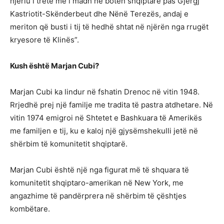
njeriu i tretë më i madh në botën shqiptare pas Gjergj
Kastriotit-Skënderbeut dhe Nënë Terezës, andaj e
meriton që busti i tij të hedhë shtat në njërën nga rrugët
kryesore të Klinës”.
Kush është Marjan Cubi?
Marjan Cubi ka lindur në fshatin Drenoc në vitin 1948.
Rrjedhë prej një familje me tradita të pastra atdhetare. Në
vitin 1974 emigroi në Shtetet e Bashkuara të Amerikës
me familjen e tij, ku e kaloj një gjysëmshekulli jetë në
shërbim të komunitetit shqiptarë.
Marjan Cubi është një nga figurat më të shquara të
komunitetit shqiptaro-amerikan në New York, me
angazhime të pandërprera në shërbim të çështjes
kombëtare.