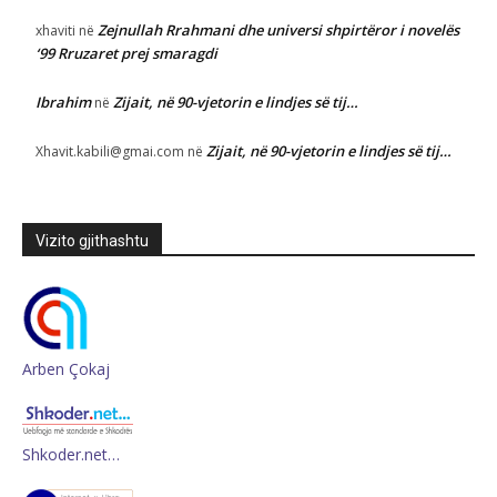
Zejnullah Rrahmani dhe universi shpirtëror i novelës
xhaviti
në
‘99 Rruzaret prej smaragdi
Ibrahim
Zijait, në 90-vjetorin e lindjes së tij…
në
Zijait, në 90-vjetorin e lindjes së tij…
Xhavit.kabili@gmai.com
në
Vizito gjithashtu
Arben Çokaj
Shkoder.net…