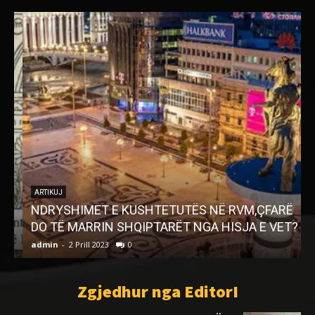
ARTIKUJ
NDRYSHIMET E KUSHTETUTËS NË RVM,ÇFARË
DO TË MARRIN SHQIPTARËT NGA HISJA E VET?
admin
-
2 Prill 2023
0
a
Zgjedhur nga EditorI