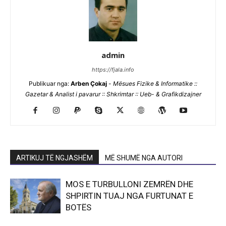
admin
https://fjala.info
Publikuar nga:
Arben Çokaj
-
Mësues Fizike & Informatike ::
Gazetar & Analist i pavarur :: Shkrimtar :: Ueb- & Grafikdizajner
ARTIKUJ TË NGJASHËM
MË SHUMË NGA AUTORI
MOS E TURBULLONI ZEMRËN DHE
SHPIRTIN TUAJ NGA FURTUNAT E
BOTËS