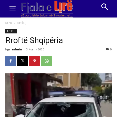
Kreu
Artikuj
Artikuj
Rroftë Shqipëria
Nga
admin
-
3 Korrik 2026
0