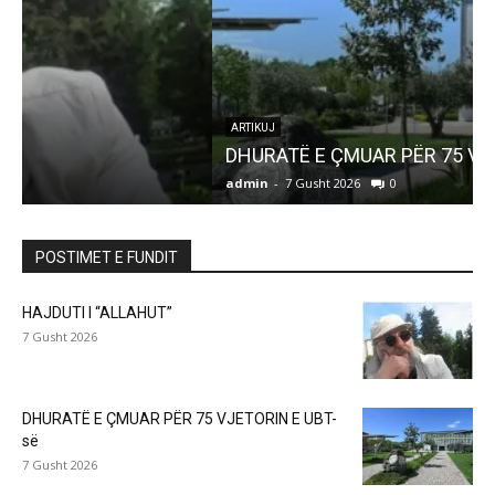
ARTIKUJ
DHURATË E ÇMUAR PËR 75 VJETORIN E UBT-së
admin
-
7 Gusht 2026
0
a
POSTIMET E FUNDIT
HAJDUTI I “ALLAHUT”
7 Gusht 2026
DHURATË E ÇMUAR PËR 75 VJETORIN E UBT-
së
7 Gusht 2026