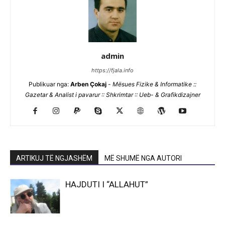
admin
https://fjala.info
Publikuar nga:
Arben Çokaj
-
Mësues Fizike & Informatike ::
Gazetar & Analist i pavarur :: Shkrimtar :: Ueb- & Grafikdizajner
ARTIKUJ TË NGJASHËM
MË SHUMË NGA AUTORI
HAJDUTI I “ALLAHUT”