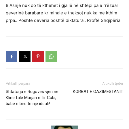
8 Asnjë nuk do të kthehet i gjallë në shtëpi pa e rrëzuar
qeverinë barabare kriminale e theksoj nuk ka më kthim
prpa.. Poshtë qeveria poshtë diktatura.. Rroftë Shqipëria
Artikulli përpara
Artikulli tjetër
Shtatorja e Rugovës vjen në
KORBAT E GAZIMESTANIT
Klinë falë Marjan e Ilir Cubi,
babë e birë të një ideali!