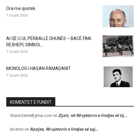
Ora me qostek
7 Gusht 2026
AI QË U UL PËRBALLË DHUNËS – BACË FAIK
REXHEPI, SIMBOL...
7 Gusht 2026
MONOLOG I HASAN RAMADANIT
7 Gusht 2026
KOMENTET E FUNDIT
Zijait, në 90-vjetorin e lindjes së tij…
Xhavit.kabili@gmai.com
në
Razijes, 90-vjetorin e lindjes së saj…
Ibrahim
në