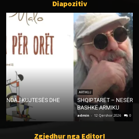
Diapozitiv
ARTIKUJ
SHQIPTARËT – NESËR PËRSËRI DO T’I BËJË
BASHKË ARMIKU
admin
-
12 Qershor 2026
0
a
Zgjedhur nga EditorI