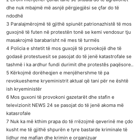
dhe nuk mbajmë më asnjë përgjegjësi se çfar do të
ndodhë
3 Paralajmërojmë të gjithë spiunët patrionazhistê të mos
guxojnë të futen në protestën tonë se kemi vendosur tju
masakrojmë barabarisht në mes të turmës
4 Policia e shtetit të mos guxojë të provokojë dhe të
godasë protestuesit se pasojat do të jenë katastrofale se
tashmë i ka ardhur fundi durimit dhe protestês paqësore..
5 Kërkojmë dorëheqjen e menjëhershme të pa
revokuesheme kryeministrit aktual që tani për ne është
ish kryeministër
6 Mos guxoni të provokoni gazetarët dhe stafin e
televizionit NEWS 24 se pasojat do të jenë akoma më
katasrofale
7 Nuk ka më kthim prapa do të rrëzojmë qeverinë me çdo
kusht me të gjithë shpurën e tyre bastarde kriminale të
lidhur me mafian dhe krimin e organizuar