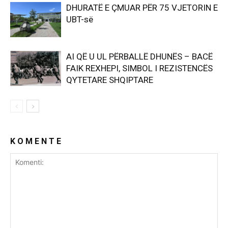
DHURATË E ÇMUAR PËR 75 VJETORIN E
UBT-së
AI QË U UL PËRBALLË DHUNËS – BACË
FAIK REXHEPI, SIMBOL I REZISTENCËS
QYTETARE SHQIPTARE
K O M E N T E