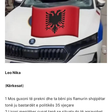
Leo Nika
(
Kërkesat
)
1 Mos guxoni të prekni dhe ta bëni pis flamurin shqipëtar
tonë ju bastardët e politikês 35 vjeçare
2 Lironi menjëher çunat tanë se situata do të agravohet