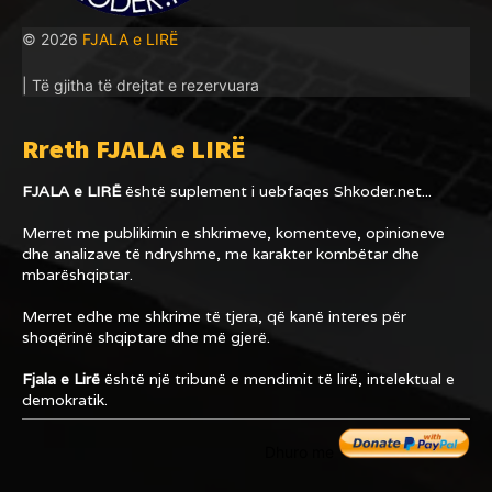
© 2026
FJALA e LIRË
| Të gjitha të drejtat e rezervuara
Rreth FJALA e LIRË
FJALA e LIRË
është suplement i uebfaqes
Shkoder.net...
Merret me publikimin e shkrimeve, komenteve, opinioneve
dhe analizave të ndryshme, me karakter kombëtar dhe
mbarëshqiptar.
Merret edhe me shkrime të tjera, që kanë interes për
shoqërinë shqiptare dhe më gjerë.
Fjala e Lirë
është një tribunë e mendimit të lirë, intelektual e
demokratik.
Dhuro me