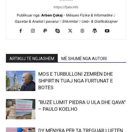
https://fjala.info
Publikuar nga:
Arben Çokaj
-
Mësues Fizike & Informatike ::
Gazetar & Analist i pavarur :: Shkrimtar :: Ueb- & Grafikdizajner
ARTIKUJ TË NGJASHËM
MË SHUMË NGA AUTORI
MOS E TURBULLONI ZEMRËN DHE
SHPIRTIN TUAJ NGA FURTUNAT E
BOTËS
“BUZË LUMIT PIEDRA U ULA DHE QAVA”
– PAULO KOELHO
DY MËNYRA PËR TA TREGUAR LUFTËN