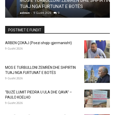
MOS E TURBULLONI ZEMRËN DHE SHPIRTIN
TUAJ NGA FURTUNAT E BOTËS
admin
-
9 Gusht 2026
0
a
POSTIMET E FUNDIT
ARBEN ÇOKAJ (Poezi shqip-gjermanisht)
9 Gusht 2026
MOS E TURBULLONI ZEMRËN DHE SHPIRTIN
TUAJ NGA FURTUNAT E BOTËS
9 Gusht 2026
“BUZË LUMIT PIEDRA U ULA DHE QAVA” –
PAULO KOELHO
9 Gusht 2026