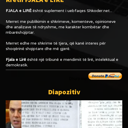
FJALA e LIRË
është suplement i uebfaqes
Shkoder.net...
Merret me publikimin e shkrimeve, komenteve, opinioneve
dhe analizave të ndryshme, me karakter kombëtar dhe
mbarëshqiptar.
Merret edhe me shkrime të tjera, që kanë interes për
shoqërinë shqiptare dhe më gjerë.
Fjala e Lirë
është një tribunë e mendimit të lirë, intelektual e
demokratik.
Dhuro me
Diapozitiv