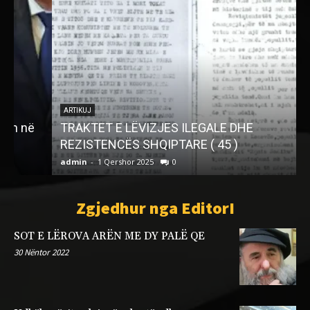
ARTIKUJ
TRAKTET E LËVIZJES ILEGALE DHE
REZISTENCËS SHQIPTARE ( 45 )
admin
-
1 Qershor 2025
0
a
Zgjedhur nga EditorI
SOT E LËROVA ARËN ME DY PALË QE
30 Nëntor 2022