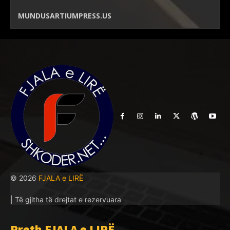
MUNDUSARTIUMPRESS.US
© 2026
FJALA e LIRË
| Të gjitha të drejtat e rezervuara
Rreth FJALA e LIRË