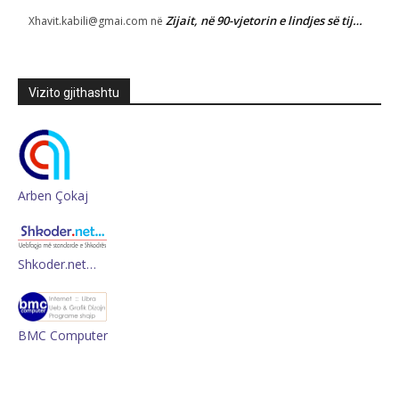
Zijait, në 90-vjetorin e lindjes së tij…
Xhavit.kabili@gmai.com
në
Vizito gjithashtu
Arben Çokaj
Shkoder.net…
BMC Computer