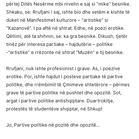
përtej Ditës Nesërme mbi nivelin e saj si “mike” besnike.
Shkaku, se: Rrufjani i saj, ishte bio dhe vetëm e kishte të
duket në Manifestimet kulturore – “artistike” si
“Kazanovë”. I pa aftë në shtrat. Edhe, në poezi erotike.
Qëllimi, atë ta shihnin, se: ka gra besnike. Dikush, tjetër
tinëz për interesa partiake – hajdutërie – politike
-“artistike” e rrëzonte në shtrat “Muzën” e tij besnike.
Rrufjani, nuk ishte profesionist i grave. As, i poezive
erotike. Por, ishte hajdut i posteve partiake të partive
politike, dhe rrëmbimit të Çmimeve shtetërore – përmes
grave të partive politike në pushtet dhe opozitë. Sot,
argat i partive politike antishqiptare. Duartrokitje,
protestës të studentëve shqiptar, në Shkup!
Jo, Partive politike në pozitë dhe opozitë…