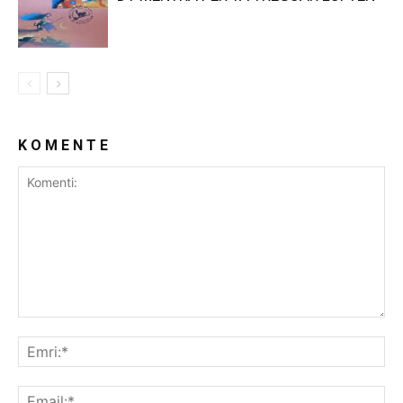
K O M E N T E