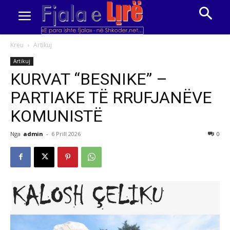
Kreu
Artikuj
Artikuj
KURVAT “BESNIKE” –
PARTIAKE TË RRUFJANËVE
KOMUNISTË
Nga
admin
-
6 Prill 2026
0