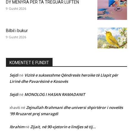
DY MËNYRA PËR TA TREGUAR LUFTËN
9 Gusht 2026
Bilbil i bukur
9 Gusht 2026
KOMENTET E FUNDIT
Sejdi
Vizitë e suksesshme Qëndresës heroike të Llapit për
në
Lirinë dhe Pavarësinë e Kosovës
Sejdi
MONOLOG I HASAN RAMADANIT
në
Zejnullah Rrahmani dhe universi shpirtëror i novelës
xhaviti
në
‘99 Rruzaret prej smaragdi
Ibrahim
Zijait, në 90-vjetorin e lindjes së tij…
në