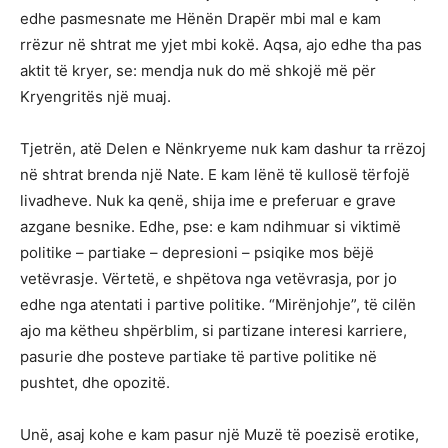
edhe pasmesnate me Hënën Drapër mbi mal e kam
rrëzur në shtrat me yjet mbi kokë. Aqsa, ajo edhe tha pas
aktit të kryer, se: mendja nuk do më shkojë më për
Kryengritës një muaj.
Tjetrën, atë Delen e Nënkryeme nuk kam dashur ta rrëzoj
në shtrat brenda një Nate. E kam lënë të kullosë tërfojë
livadheve. Nuk ka qenë, shija ime e preferuar e grave
azgane besnike. Edhe, pse: e kam ndihmuar si viktimë
politike – partiake – depresioni – psiqike mos bëjë
vetëvrasje. Vërtetë, e shpëtova nga vetëvrasja, por jo
edhe nga atentati i partive politike. “Mirënjohje”, të cilën
ajo ma këtheu shpërblim, si partizane interesi karriere,
pasurie dhe posteve partiake të partive politike në
pushtet, dhe opozitë.
Unë, asaj kohe e kam pasur një Muzë të poezisë erotike,