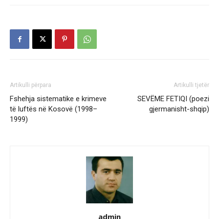
Artikulli përpara
Artikulli tjetër
Fshehja sistematike e krimeve
SEVËME FETIQI (poezi
të luftës në Kosovë (1998–
gjermanisht-shqip)
1999)
admin