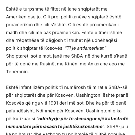
Është e turpshme të flitet në janë shqiptarët me
Amerikën ose jo. Cili prej politikanëve shqiptarë është
proamerikan dhe cili s’është. Cili është proamerikan i
madh dhe cili më pak proamerikan. Është e tmerrshme
dhe rrëqethëse të dëgjosh t’i thuhet një udhëheqësi
politik shqiptar të Kosovës:
“Ti je antiamerikan”
!
Shqiptarët, sot e mot, janë me ShBA-në dhe kurrë s’kanë
për të qenë me Rusinë, me Kinën, me Ankaranë apo me
Teheranin.
Është infantilizëm politik t’i numërosh të mirat e ShBA-së
për shqiptarët dhe për Kosovën. Uashingtoni është pranë
Kosovës që nga viti 1991 deri më sot. Dhe ka për të qenë
pafundësisht. Ndihmën për Kosovën, Uashingtoni e ka
përkufizuar si
“ndërhyrje për të shmangur një katastrofë
humanitare përmasash të jashtëzakonshme”
. ShBA-ja u
ka ndihmuar dhe vazhdon t’u ndihmojë të gjithë popujve