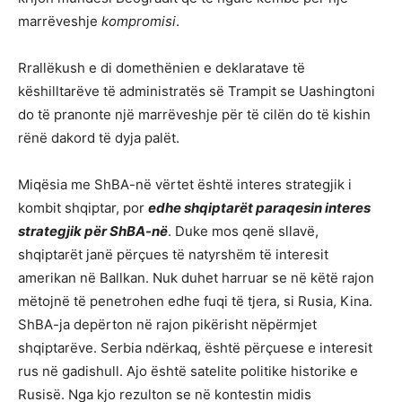
marrëveshje
kompromisi
.
Rrallëkush e di domethënien e deklaratave të
këshilltarëve të administratës së Trampit se Uashingtoni
do të pranonte një marrëveshje për të cilën do të kishin
rënë dakord të dyja palët.
Miqësia me ShBA-në vërtet është interes strategjik i
kombit shqiptar, por
edhe shqiptarët paraqesin interes
strategjik për ShBA-në
. Duke mos qenë sllavë,
shqiptarët janë përçues të natyrshëm të interesit
amerikan në Ballkan. Nuk duhet harruar se në këtë rajon
mëtojnë të penetrohen edhe fuqi të tjera, si Rusia, Kina.
ShBA-ja depërton në rajon pikërisht nëpërmjet
shqiptarëve. Serbia ndërkaq, është përçuese e interesit
rus në gadishull. Ajo është satelite politike historike e
Rusisë. Nga kjo rezulton se në kontestin midis