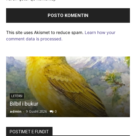
This site uses Akismet to reduce spam.
Learn how your
comment data is processed.
LETËRSI
Bilbil i bukur
admin
-
9 Gusht 2026
0
a
POSTIMET E FUNDIT