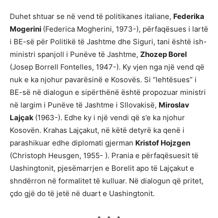
Duhet shtuar se në vend të politikanes italiane,
Federika
Mogerini
(Federica Mogherini, 1973-), përfaqësues i lartë
i BE-së për Politikë të Jashtme dhe Siguri, tani është ish-
ministri spanjoll i Punëve të Jashtme,
Zhozep Borel
(Josep Borrell Fontelles, 1947-). Ky vjen nga një vend që
nuk e ka njohur pavarësinë e Kosovës. Si “lehtësues” i
BE-së në dialogun e sipërthënë është propozuar ministri
në largim i Punëve të Jashtme i Sllovakisë,
Miroslav
Lajçak
(1963-). Edhe ky i një vendi që s’e ka njohur
Kosovën. Krahas Lajçakut, në këtë detyrë ka qenë i
parashikuar edhe diplomati gjerman
Kristof Hojzgen
(Christoph Heusgen, 1955- ). Prania e përfaqësuesit të
Uashingtonit, pjesëmarrjen e Borelit apo të Lajçakut e
shndërron në formalitet të kulluar. Në dialogun që pritet,
çdo gjë do të jetë në duart e Uashingtonit.