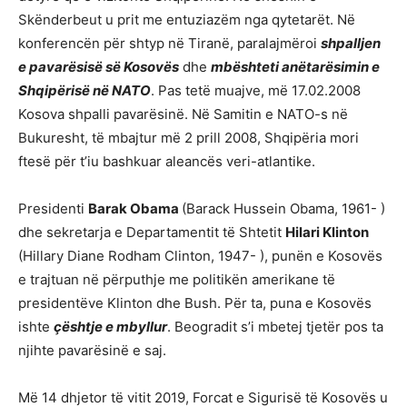
Skënderbeut u prit me entuziazëm nga qytetarët. Në
konferencën për shtyp në Tiranë, paralajmëroi
shpalljen
e pavarësisë së Kosovës
dhe
mbështeti anëtarësimin e
Shqipërisë në NATO
. Pas tetë muajve, më 17.02.2008
Kosova shpalli pavarësinë. Në Samitin e NATO-s në
Bukuresht, të mbajtur më 2 prill 2008, Shqipëria mori
ftesë për t’iu bashkuar aleancës veri-atlantike.
Presidenti
Barak Obama
(Barack Hussein Obama, 1961- )
dhe sekretarja e Departamentit të Shtetit
Hilari Klinton
(Hillary Diane Rodham Clinton, 1947- ), punën e Kosovës
e trajtuan në përputhje me politikën amerikane të
presidentëve Klinton dhe Bush. Për ta, puna e Kosovës
ishte
çështje e mbyllur
. Beogradit s’i mbetej tjetër pos ta
njihte pavarësinë e saj.
Më 14 dhjetor të vitit 2019, Forcat e Sigurisë të Kosovës u