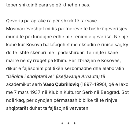
tepër shikojnë para se që kthehen pas.
Qeveria paraprake ra për shkak të taksave.
Mosmarrëveshjet midis partnerëve të bashkëqeverisjes
mund të përfundojnë edhe me rënien e qeverisë. Në një
kohë kur Kosova ballafaqohet me eksodin e rinisë saj, ky
do të ishte skenari më i padëshiruar. Të rinjtë i kanë
marrë në sy rrugët pa kthim. Për zbrazjen e Kosovës,
dikur e fajësonim politikën serbomadhe dhe elaboratin
“Dëbimi i shqiptarëve”
(Iseljavanje Arnauta)
të
akademikut serb
Vaso Çubrilloviq
(1897-1990), që e lexoi
më 7 mars 1937 në Klubin Kulturor Serb në Beograd. Sot
ndërkaq, për dyndjen përmasash biblike të të rinjve,
shqiptarët duhet ta fajësojnë vetveten.
* * *