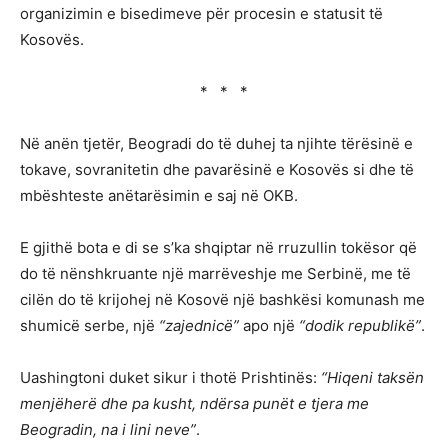
organizimin e bisedimeve për procesin e statusit të
Kosovës.
* * *
Në anën tjetër, Beogradi do të duhej ta njihte tërësinë e
tokave, sovranitetin dhe pavarësinë e Kosovës si dhe të
mbështeste anëtarësimin e saj në OKB.
E gjithë bota e di se s’ka shqiptar në rruzullin tokësor që
do të nënshkruante një marrëveshje me Serbinë, me të
cilën do të krijohej në Kosovë një bashkësi komunash me
shumicë serbe, një
“zajednicë”
apo një
“dodik republikë”
.
Uashingtoni duket sikur i thotë Prishtinës:
“Hiqeni taksën
menjëherë dhe pa kusht, ndërsa punët e tjera me
Beogradin, na i lini neve”
.