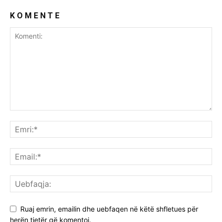
K O M E N T E
Ruaj emrin, emailin dhe uebfaqen në këtë shfletues për
herën tjetër që komentoj.