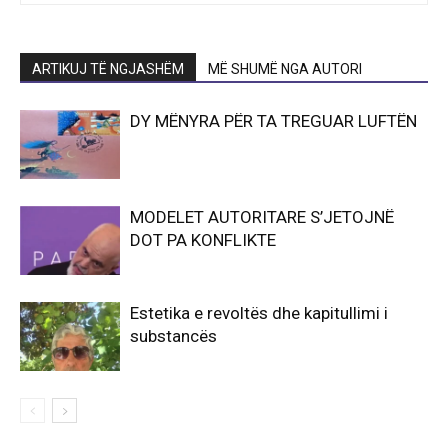
ARTIKUJ TË NGJASHËM
MË SHUMË NGA AUTORI
DY MËNYRA PËR TA TREGUAR LUFTËN
MODELET AUTORITARE S’JETOJNË
DOT PA KONFLIKTE
Estetika e revoltës dhe kapitullimi i
substancës