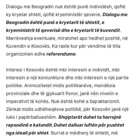
Dialogu me Beogradin nuk është punë individësh, qoftë
ky kryetar shteti, qoftë kryeministër qeverie.
Dialogu me
Beogradin është punë e kryetarit të shtetit, e
kryeministrit të qeverisë dhe e kryetarit të kuvendit
.
Marrëveshja eventuale, miratohet apo hedhet poshtë, në
Kuvendin e Kosovës. Ka raste kur për vendime të tilla
organizohen edhe
referendume
.
Interesi i Kosovës është mbi interesin e individit, mbi
interesin e një koniunkture dhe mbi interesin e një partie
politike. Animozitetet midis politikanëve, mendësia
provinciale dhe të gjykuarit fisnor, janë nën nivelin e
imperativit të kohës. Nuk është kohë e bajraktarizmit.
Zënkat midis udhëheqësve politikë, për Kosovën janë një
luks i papërballueshëm.
Shqiptarët duhet ta harrojnë
rapsodinë e katundit. Duhet dalluar luftën për pushtet
nga ideali për shtet
. Burrat e mëdhenj të shtetit, më