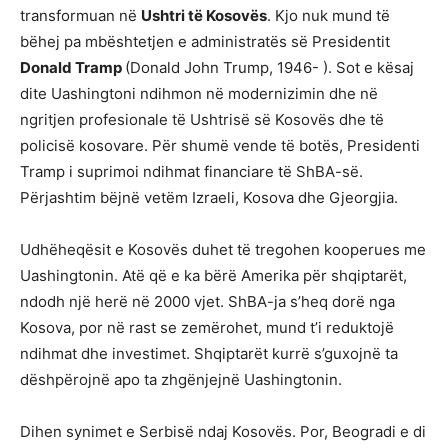
transformuan në
Ushtri të Kosovës
. Kjo nuk mund të
bëhej pa mbështetjen e administratës së Presidentit
Donald Tramp
(Donald John Trump, 1946- ). Sot e kësaj
dite Uashingtoni ndihmon në modernizimin dhe në
ngritjen profesionale të Ushtrisë së Kosovës dhe të
policisë kosovare. Për shumë vende të botës, Presidenti
Tramp i suprimoi ndihmat financiare të ShBA-së.
Përjashtim bëjnë vetëm Izraeli, Kosova dhe Gjeorgjia.
Udhëheqësit e Kosovës duhet të tregohen kooperues me
Uashingtonin. Atë që e ka bërë Amerika për shqiptarët,
ndodh një herë në 2000 vjet. ShBA-ja s’heq dorë nga
Kosova, por në rast se zemërohet, mund t’i reduktojë
ndihmat dhe investimet. Shqiptarët kurrë s’guxojnë ta
dëshpërojnë apo ta zhgënjejnë Uashingtonin.
Dihen synimet e Serbisë ndaj Kosovës. Por, Beogradi e di