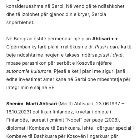
konsiderueshme në Serbi. Në vend që të ndëshkohet
dhe të izolohet për gjenocidin e kryer, Serbia
shpërblehet.
Në Beograd është përmendur një plan
Ahtisari + +
.
Ç’përmban ky farë plani, rrallëkush e di.
Plusi i parë
ka të
bëjë ndoshta me heqjen e taksës, ndërsa
plusi i dytë
,
mbase parashikon për serbët e Kosovës njëfarë
autonomie kulturore
. Pjesë e këtij plani me siguri janë
edhe investimet amerikane në Serbi dhe mbështetja për
integrimin e saj në BE.
Shënim
:
Marti Ahtisari
(Martti Ahtisaari, 23.06.1937 –
16.10.2023) politikan finlandez, kryetar i dhjetë i
Finlandës, laureat i çmimit “Nobel” për paqe (2008),
diplomat i Kombeve të Bashkuara. Ishte i dërguar special i
Kombeve të Bashkuara për Kosovën i ngarkuar për