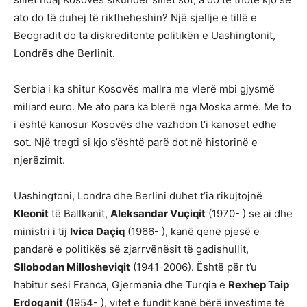
ato do të duhej të riktheheshin? Një sjellje e tillë e
Beogradit do ta diskreditonte politikën e Uashingtonit,
Londrës dhe Berlinit.
Serbia i ka shitur Kosovës mallra me vlerë mbi gjysmë
miliard euro. Me ato para ka blerë nga Moska armë. Me to
i është kanosur Kosovës dhe vazhdon t’i kanoset edhe
sot. Një tregti si kjo s’është parë dot në historinë e
njerëzimit.
Uashingtoni, Londra dhe Berlini duhet t’ia rikujtojnë
Kleonit
të Ballkanit,
Aleksandar Vuçiqit
(1970- ) se ai dhe
ministri i tij
Ivica Daçiq
(1966- ), kanë qenë pjesë e
pandarë e politikës së zjarrvënësit të gadishullit,
Sllobodan Millosheviqit
(1941-2006). Është për t’u
habitur sesi Franca, Gjermania dhe Turqia e
Rexhep Taip
Erdoganit
(1954- ), vitet e fundit kanë bërë investime të