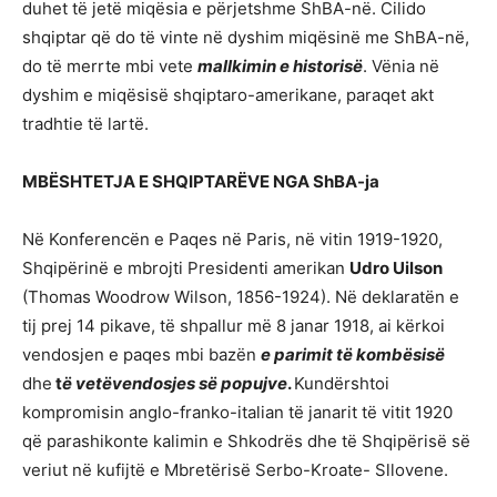
duhet të jetë miqësia e përjetshme ShBA-në. Cilido
shqiptar që do të vinte në dyshim miqësinë me ShBA-në,
do të merrte mbi vete
mallkimin e historisë
. Vënia në
dyshim e miqësisë shqiptaro-amerikane, paraqet akt
tradhtie të lartë.
MBËSHTETJA E SHQIPTARËVE NGA ShBA-ja
Në Konferencën e Paqes në Paris, në vitin 1919-1920,
Shqipërinë e mbrojti Presidenti amerikan
Udro Uilson
(Thomas Woodrow Wilson, 1856-1924). Në deklaratën e
tij prej 14 pikave, të shpallur më 8 janar 1918, ai kërkoi
vendosjen e paqes mbi bazën
e parimit të kombësisë
dhe
t
ë vetëvendosjes së popujve
.
Kundërshtoi
kompromisin anglo-franko-italian të janarit të vitit 1920
që parashikonte kalimin e Shkodrës dhe të Shqipërisë së
veriut në kufijtë e Mbretërisë Serbo-Kroate- Sllovene.