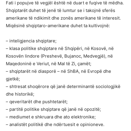
Fati i popujve të vegjël është në duart e fuqive të mëdha.
Shqiptarët duhet të jenë të lumtur se i takojnë sferës
amerikane të ndikimit dhe zonës amerikane të interesit.
Miqësinë shqiptaro-amerikane duhet ta kultivojnë:
– inteligjencia shqiptare;
– klasa politike shqiptare në Shqipëri, në Kosovë, në
Kosovën lindore (Preshevë, Bujanoc, Medvegjë), në
Maqedoninë e Veriut, në Mal të Zi, çamët;
– shqiptarët në diasporë – në ShBA, në Evropë dhe
gjetkë;
– shtresat shoqërore që janë determinantë sociologjikë
dhe historikë;
– qeveritarët dhe pushtetarët;
– partitë politike shqiptare që janë në opozitë;
– mediumet e shkruara dhe ato elektronike;
– analistët politikë dhe ndërtuesit e opinioneve.