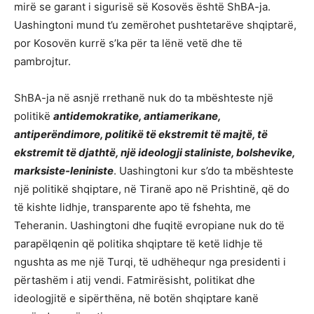
mirë se garant i sigurisë së Kosovës është ShBA-ja.
Uashingtoni mund t’u zemërohet pushtetarëve shqiptarë,
por Kosovën kurrë s’ka për ta lënë vetë dhe të
pambrojtur.
ShBA-ja në asnjë rrethanë nuk do ta mbështeste një
politikë
antidemokratike, antiamerikane,
antiperëndimore, politikë të ekstremit të majtë, të
ekstremit të djathtë, një ideologji staliniste, bolshevike,
marksiste-leniniste
. Uashingtoni kur s’do ta mbështeste
një politikë shqiptare, në Tiranë apo në Prishtinë, që do
të kishte lidhje, transparente apo të fshehta, me
Teheranin. Uashingtoni dhe fuqitë evropiane nuk do të
parapëlqenin që politika shqiptare të ketë lidhje të
ngushta as me një Turqi, të udhëhequr nga presidenti i
përtashëm i atij vendi. Fatmirësisht, politikat dhe
ideologjitë e sipërthëna, në botën shqiptare kanë