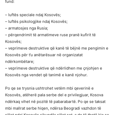
fund:
– luftës speciale ndaj Kosovës;
– luftës psikologjike ndaj Kosovës;
– armatosjes nga Rusia;
– përqendrimit të armatimeve ruse pranë kufirit të
Kosovës;
– veprimeve destruktive që kanë të bëjnë me pengimin e
Kosovës për t’u anëtarësuar në organizatat
ndërkombëtare;
– veprimeve destruktive që ndërlidhen me çnjohjen e
Kosovës nga vendet që tanimë e kanë njohur.
Po qe se trysnia ushtrohet vetëm mbi qeverinë e
Kosovës, atëherë pala serbe del e privilegjuar, Kosova
ndërkaq vihet në pozitë të pabarabartë. Po qe se taksat
mbi mallrat serbe hiqen, ndërsa Beogradi vazhdon të
sillet ndaj Kosovës sikundër sillet sot, a do të thotë kjo se