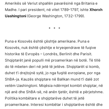
Amerikës së Veriut shpallën pavarësinë nga Britania e
Madhe. I pari president, në vitet 1789-1797, ishte
Xhorxh
Uashingtoni
(George Washington, 1732-1799).
* * *
Puna e Kosovës është çështje amerikane. Puna e
Kosovës, nuk është çështje e kryeqendrave të fuqive
historike të Evropës – Londrës, Berlinit dhe Parisit.
Shqiptarët janë populli më proamerikan në botë. Të tillë
do të mbeten deri në jetë të jetëve. Shqiptarët si komb,
duhet t’i drejtojnë sytë, jo nga fuqitë evropiane, por nga
ShBA-ja. Kauzës shqiptare në Ballkan mund t’i dalë zot
vetëm Uashingtoni. Miqësia ndërmjet kombit shqiptar, në
një anë dhe ShBA-së, në anën tjetër, është e përjetshme.
Politika kombëtare e shqiptarëve duhet të jetë
proamerikane. Interesi kombëtar i shqiptarëve është dhe