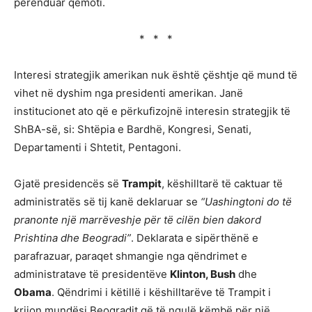
perënduar qëmoti.
* * *
Interesi strategjik amerikan nuk është çështje që mund të
vihet në dyshim nga presidenti amerikan. Janë
institucionet ato që e përkufizojnë interesin strategjik të
ShBA-së, si: Shtëpia e Bardhë, Kongresi, Senati,
Departamenti i Shtetit, Pentagoni.
Gjatë presidencës së
Trampit
, këshilltarë të caktuar të
administratës së tij kanë deklaruar se
“Uashingtoni do të
pranonte një marrëveshje për të cilën bien dakord
Prishtina dhe Beogradi”
. Deklarata e sipërthënë e
parafrazuar, paraqet shmangie nga qëndrimet e
administratave të presidentëve
Klinton, Bush
dhe
Obama
. Qëndrimi i këtillë i këshilltarëve të Trampit i
krijon mundësi Beogradit që të ngulë këmbë për një