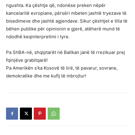
ngushta. Ka çështje që, ndonëse preken nëpër
kancelaritë evropiane, përsëri mbeten jashtë tryezave të
bisedimeve dhe jashtë agjendave. Sikur çështjet e tilla të
bëhen publike për opinionin e gjerë, atëherë mund të
ndodhë keqinterpretimi i tyre.
Pa ShBA-në, shqiptarët në Ballkan janë të rrezikuar prej
fqinjëve grabitqarë!
Pa Amerikën s’ka Kosovë të lirë, të pavarur, sovrane,
demokratike dhe me kufij të mbrojtur!