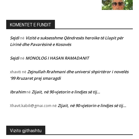
KOMENTET E FUNDIT
Sejdi
Vizitë e suksesshme Qëndresës heroike të Llapit për
në
Lirinë dhe Pavarësinë e Kosovës
Sejdi
MONOLOG I HASAN RAMADANIT
në
Zejnullah Rrahmani dhe universi shpirtëror i novelës
xhaviti
në
‘99 Rruzaret prej smaragdi
Ibrahim
Zijait, në 90-vjetorin e lindjes së tij…
në
Zijait, në 90-vjetorin e lindjes së tij…
Xhavit.kabili@gmai.com
në
Vizito gjithashtu