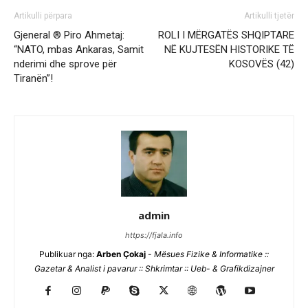
Artikulli përpara
Artikulli tjetër
Gjeneral ® Piro Ahmetaj:
ROLI I MËRGATËS SHQIPTARE
“NATO, mbas Ankaras, Samit
NË KUJTESËN HISTORIKE TË
nderimi dhe sprove për
KOSOVËS (42)
Tiranën”!
admin
https://fjala.info
Publikuar nga:
Arben Çokaj
-
Mësues Fizike & Informatike ::
Gazetar & Analist i pavarur :: Shkrimtar :: Ueb- & Grafikdizajner