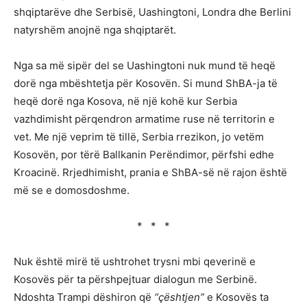
shqiptarëve dhe Serbisë, Uashingtoni, Londra dhe Berlini
natyrshëm anojnë nga shqiptarët.
Nga sa më sipër del se Uashingtoni nuk mund të heqë
dorë nga mbështetja për Kosovën. Si mund ShBA-ja të
heqë dorë nga Kosova, në një kohë kur Serbia
vazhdimisht përqendron armatime ruse në territorin e
vet. Me një veprim të tillë, Serbia rrezikon, jo vetëm
Kosovën, por tërë Ballkanin Perëndimor, përfshi edhe
Kroacinë. Rrjedhimisht, prania e ShBA-së në rajon është
më se e domosdoshme.
* * *
Nuk është mirë të ushtrohet trysni mbi qeverinë e
Kosovës për ta përshpejtuar dialogun me Serbinë.
Ndoshta Trampi dëshiron që
“çështjen”
e Kosovës ta