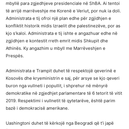
mbyllë para zgjedhjeve presidenciale në ShBA. Ai tentoi
të arrijë marrëveshje me Korenë e Veriut, por nuk ia doli.
Administrata e tij ofroi një plan edhe për zgjidhjen e
konfliktit historik midis Izraelit dhe palestinezëve, por as
kjo s’kaloi. Administrata e tij ishte e angazhuar edhe në
zgjidhjen e kontestit rreth emrit midis Shkupit dhe
Athinës. Ky angazhim u mbyll me Marrëveshjen e
Prespës.
Administrata e Trampit duhet të respektojë qeverinë e
Kosovës dhe kryeministrin e saj, për arsye se kjo qeveri
buron nga vullneti i popullit, i shprehur në mënyrë
demokratike në zgjedhjet parlamentare të 6 tetorit të vitit
2019. Respektimi i vullnetit të qytetarëve, është parim
bazë i demokracisë amerikane.
Uashingtoni duhet të kërkojë nga Beogradi që t’i japë