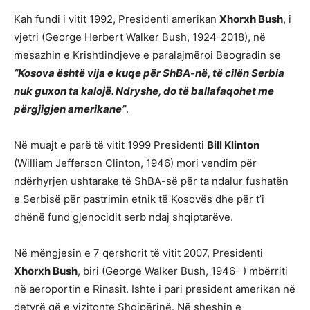
Kah fundi i vitit 1992, Presidenti amerikan
Xhorxh Bush
, i
vjetri (George Herbert Walker Bush, 1924-2018), në
mesazhin e Krishtlindjeve e paralajmëroi Beogradin se
“Kosova është vija e kuqe për ShBA-në, të cilën Serbia
nuk guxon ta kalojë. Ndryshe, do të ballafaqohet me
përgjigjen amerikane”
.
Në muajt e parë të vitit 1999 Presidenti
Bill Klinton
(William Jefferson Clinton, 1946) mori vendim për
ndërhyrjen ushtarake të ShBA-së për ta ndalur fushatën
e Serbisë për pastrimin etnik të Kosovës dhe për t’i
dhënë fund gjenocidit serb ndaj shqiptarëve.
Në mëngjesin e 7 qershorit të vitit 2007, Presidenti
Xhorxh Bush
, biri (George Walker Bush, 1946- ) mbërriti
në aeroportin e Rinasit. Ishte i pari president amerikan në
detyrë që e vizitonte Shqipërinë. Në sheshin e