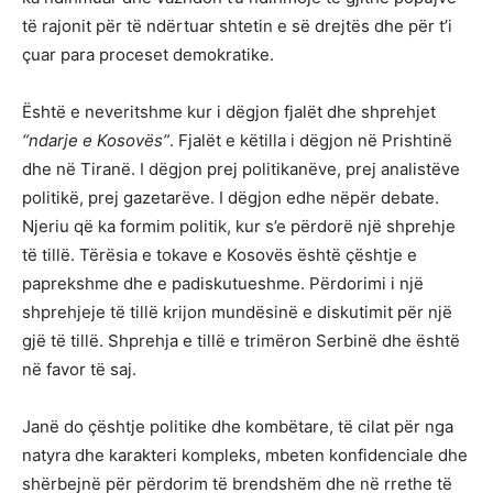
të rajonit për të ndërtuar shtetin e së drejtës dhe për t’i
çuar para proceset demokratike.
Është e neveritshme kur i dëgjon fjalët dhe shprehjet
“ndarje e Kosovës”
. Fjalët e këtilla i dëgjon në Prishtinë
dhe në Tiranë. I dëgjon prej politikanëve, prej analistëve
politikë, prej gazetarëve. I dëgjon edhe nëpër debate.
Njeriu që ka formim politik, kur s’e përdorë një shprehje
të tillë. Tërësia e tokave e Kosovës është çështje e
paprekshme dhe e padiskutueshme. Përdorimi i një
shprehjeje të tillë krijon mundësinë e diskutimit për një
gjë të tillë. Shprehja e tillë e trimëron Serbinë dhe është
në favor të saj.
Janë do çështje politike dhe kombëtare, të cilat për nga
natyra dhe karakteri kompleks, mbeten konfidenciale dhe
shërbejnë për përdorim të brendshëm dhe në rrethe të