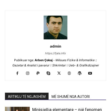
admin
https://fjala.info
Publikuar nga:
Arben Çokaj
-
Mësues Fizike & Informatike ::
Gazetar & Analist i pavarur :: Shkrimtar :: Ueb- & Grafikdizajner
ARTIKUJ TË NGJASHËM
MË SHUMË NGA AUTORI
Mirësjellja elementare – një fenomen