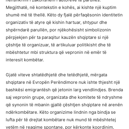
Megjithatë, në kontekstin e kohës, ai kishte një kuptim
shumë më të thellë. Këto dy fjalë përfaqësonin identitetin
organizativ të atyre që kishin hartuar, shtypur dhe
shpërndarë parullën, por njëkohësisht simbolizonin
përpjekjen për ta paraqitur kauzën shqiptare si një
çështje të organizuar, të artikuluar politikisht dhe të
mbështetur mbi struktura që vepronin në emër të
interesit kombëtar.
Gjatë viteve shtatëdhjetë dhe tetëdhjetë, mërgata
shqiptare në Evropën Perëndimore nuk ishte thjesht një
bashkësi emigrantësh që jetonin larg vendlindjes. Brenda
saj vepronin grupe, organizata dhe komitete të ndryshme
që synonin të mbanin gjallë çështjen shqiptare në arenën
ndërkombëtare. Këto organizime lindnin nga bindja se
lufta për të drejtat kombëtare nuk mund të mbështetej
vetëm në reagime spontane, por kërkonte koordinim,