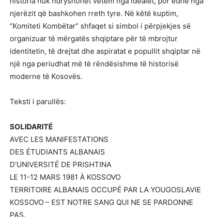
historia nuk ndryshohet vetëm nga idealet, por edhe nga
njerëzit që bashkohen rreth tyre. Në këtë kuptim,
“Komiteti Kombëtar” shfaqet si simbol i përpjekjes së
organizuar të mërgatës shqiptare për të mbrojtur
identitetin, të drejtat dhe aspiratat e popullit shqiptar në
një nga periudhat më të rëndësishme të historisë
moderne të Kosovës.
Teksti i parullës:
SOLIDARITÉ
AVEC LES MANIFESTATIONS
DES ÉTUDIANTS ALBANAIS
D’UNIVERSITÉ DE PRISHTINA
LE 11-12 MARS 1981 À KOSSOVO
TERRITOIRE ALBANAIS OCCUPÉ PAR LA YOUGOSLAVIE
KOSSOVO – EST NOTRE SANG QUI NE SE PARDONNE
PAS.