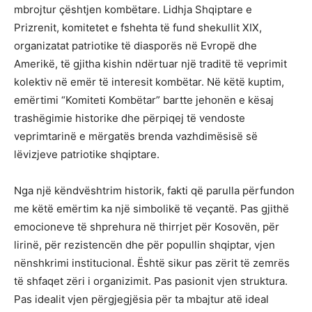
mbrojtur çështjen kombëtare. Lidhja Shqiptare e
Prizrenit, komitetet e fshehta të fund shekullit XIX,
organizatat patriotike të diasporës në Evropë dhe
Amerikë, të gjitha kishin ndërtuar një traditë të veprimit
kolektiv në emër të interesit kombëtar. Në këtë kuptim,
emërtimi “Komiteti Kombëtar” bartte jehonën e kësaj
trashëgimie historike dhe përpiqej të vendoste
veprimtarinë e mërgatës brenda vazhdimësisë së
lëvizjeve patriotike shqiptare.
Nga një këndvështrim historik, fakti që parulla përfundon
me këtë emërtim ka një simbolikë të veçantë. Pas gjithë
emocioneve të shprehura në thirrjet për Kosovën, për
lirinë, për rezistencën dhe për popullin shqiptar, vjen
nënshkrimi institucional. Është sikur pas zërit të zemrës
të shfaqet zëri i organizimit. Pas pasionit vjen struktura.
Pas idealit vjen përgjegjësia për ta mbajtur atë ideal