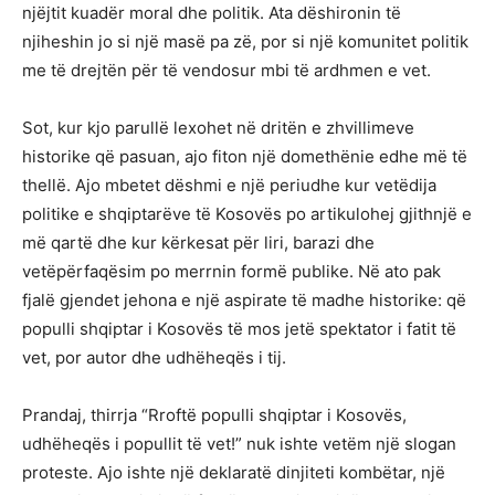
njëjtit kuadër moral dhe politik. Ata dëshironin të
njiheshin jo si një masë pa zë, por si një komunitet politik
me të drejtën për të vendosur mbi të ardhmen e vet.
Sot, kur kjo parullë lexohet në dritën e zhvillimeve
historike që pasuan, ajo fiton një domethënie edhe më të
thellë. Ajo mbetet dëshmi e një periudhe kur vetëdija
politike e shqiptarëve të Kosovës po artikulohej gjithnjë e
më qartë dhe kur kërkesat për liri, barazi dhe
vetëpërfaqësim po merrnin formë publike. Në ato pak
fjalë gjendet jehona e një aspirate të madhe historike: që
populli shqiptar i Kosovës të mos jetë spektator i fatit të
vet, por autor dhe udhëheqës i tij.
Prandaj, thirrja “Rroftë populli shqiptar i Kosovës,
udhëheqës i popullit të vet!” nuk ishte vetëm një slogan
proteste. Ajo ishte një deklaratë dinjiteti kombëtar, një