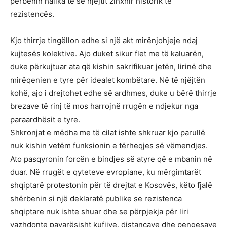
përbënin hallka të së njëjtit zinxhir historik të
rezistencës.
Kjo thirrje tingëllon edhe si një akt mirënjohjeje ndaj
kujtesës kolektive. Ajo duket sikur flet me të kaluarën,
duke përkujtuar ata që kishin sakrifikuar jetën, lirinë dhe
mirëqenien e tyre për idealet kombëtare. Në të njëjtën
kohë, ajo i drejtohet edhe së ardhmes, duke u bërë thirrje
brezave të rinj të mos harrojnë rrugën e ndjekur nga
paraardhësit e tyre.
Shkronjat e mëdha me të cilat ishte shkruar kjo parullë
nuk kishin vetëm funksionin e tërheqjes së vëmendjes.
Ato pasqyronin forcën e bindjes së atyre që e mbanin në
duar. Në rrugët e qyteteve evropiane, ku mërgimtarët
shqiptarë protestonin për të drejtat e Kosovës, këto fjalë
shërbenin si një deklaratë publike se rezistenca
shqiptare nuk ishte shuar dhe se përpjekja për liri
vazhdonte pavarësisht kufijve, distancave dhe pengesave