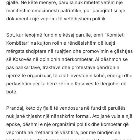
gjallë. Në këtë mënyrë, parulla nuk mbetet vetëm një
manifestim emocionesh patriotike, por paraqitet si një
dokument i një veprimi të vetëdijshëm politik.
Sot, kur lexojmë fundin e kësaj parulle, emri “Komiteti
Kombëtar” na kujton rolin e rëndësishëm që luajti
mërgata shqiptare në ruajtjen dhe promovimin e çështjes
së Kosovës në opinionin ndërkombëtar. Ai dëshmon se
pas pankartave, trakteve dhe protestave qëndronin
njerëz të organizuar, të cilët investonin kohë, energji dhe
përkushtim për ta bërë zërin e Kosovës të dëgjohej në
botë.
Prandaj, këto dy fjalë të vendosura në fund të parullës
nuk janë thjesht një nënshkrim formal. Ato janë vula e një
epoke, dëshmi e një organizimi politik dhe kombëtar që
vepronte në rrethana të vështira, por me bindjen se