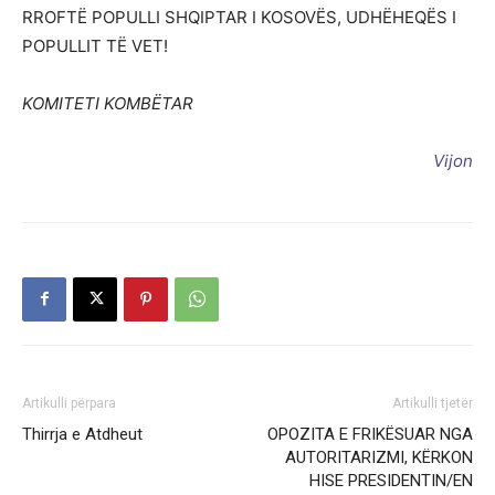
RROFTË POPULLI SHQIPTAR I KOSOVËS, UDHËHEQËS I
POPULLIT TË VET!
KOMITETI KOMBËTAR
Vijon
Artikulli përpara
Artikulli tjetër
Thirrja e Atdheut
OPOZITA E FRIKËSUAR NGA
AUTORITARIZMI, KËRKON
HISE PRESIDENTIN/EN