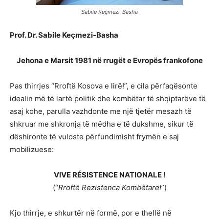
Sabile Keçmezi-Basha
Prof. Dr. Sabile Keçmezi-Basha
Jehona e Marsit 1981 në rrugët e Evropës frankofone
Pas thirrjes “Rroftë Kosova e lirë!”, e cila përfaqësonte
idealin më të lartë politik dhe kombëtar të shqiptarëve të
asaj kohe, parulla vazhdonte me një tjetër mesazh të
shkruar me shkronja të mëdha e të dukshme, sikur të
dëshironte të vuloste përfundimisht frymën e saj
mobilizuese:
VIVE RÉSISTENCE NATIONALE !
(“
Rroftë Rezistenca Kombëtare!
”)
Kjo thirrje, e shkurtër në formë, por e thellë në