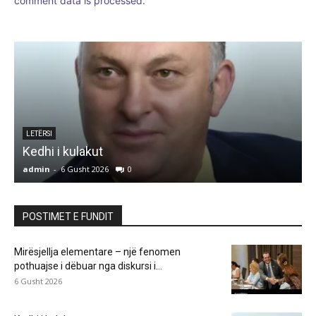
comment data is processed.
e
LETËRSI
Kedhi i kulakut
admin
-
6 Gusht 2026
0
a
POSTIMET E FUNDIT
Mirësjellja elementare – një fenomen
pothuajse i dëbuar nga diskursi i...
6 Gusht 2026