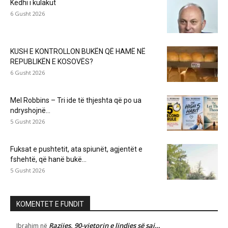
Kedhi i kulakut
6 Gusht 2026
KUSH E KONTROLLON BUKËN QË HAMË NË
REPUBLIKËN E KOSOVËS?
6 Gusht 2026
Mel Robbins – Tri ide të thjeshta që po ua
ndryshojnë...
5 Gusht 2026
Fuksat e pushtetit, ata spiunët, agjentët e
fshehtë, që hanë bukë...
5 Gusht 2026
KOMENTET E FUNDIT
Razijes, 90-vjetorin e lindjes së saj…
Ibrahim
në