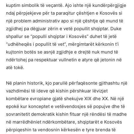
kuptim simbolik të veçantë. Ajo ishte një kundërpërgjigje
ndaj përpjekjeve për ta paraqitur çështjen e Kosovës si
një problem administrativ apo si një çështje që mund të
zgjidhej pa dëgjuar zërin e vetë popullit shqiptar. Duke
shpallur se “populli shqiptar i Kosovës” duhet të jetë
“udhëheqës i popullit të vet”, mërgimtarët kërkonin t’i
kujtonin botës se asnjë zgjidhje e drejtë nuk mund të
ndërtohej pa respektuar vullnetin e atyre që jetonin në
atë tokë.
Në planin historik, kjo parullë përfaqësonte gjithashtu një
vazhdimësi të ideve që kishin përshkuar lëvizjet
kombëtare evropiane gjatë shekujve XIX dhe XX. Në një
epokë kur konceptet e vetëvendosjes së popujve dhe të
sovranitetit demokratik kishin fituar një rëndësi të madhe
në marrëdhëniet ndërkombëtare, shqiptarët e Kosovës
përpiqeshin ta vendosnin kërkesën e tyre brenda të