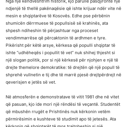
Nga një këndvështrim historik, kjo parullë pasqyronte një
ndjenjë të thellë pakënaqësie që ishte krijuar ndër vite në
mesin e shqiptarëve të Kosovës. Edhe pse përbënin
shumicën dërrmuese të popullsisë së krahinës, ata
shpesh ndiheshin të përjashtuar nga proceset
vendimmarrëse që përcaktonin të ardhmen e tyre.
Pikërisht për këtë arsye, kërkesa që populli shqiptar të
ishte “udhëheqës i popullit të vet” nuk shihej thjesht si
një slogan politik, por si një kërkesë për njohjen e një të
drejte themelore demokratike: të drejtën që një popull të
shprehë vullnetin e tij dhe të marrë pjesë drejtpërdrejt në
qeverisjen e jetës së vet.
Në atmosferën e demonstratave të vitit 1981 dhe në vitet
që pasuan, kjo ide mori një rëndësi të veçantë. Studentët
që mbushën rrugët e Prishtinës nuk kërkonin vetëm
përmirësimin e kushteve të studimit apo të jetesës. Ata
kërkonin që shqiptarët të mos trajtoheshin si një