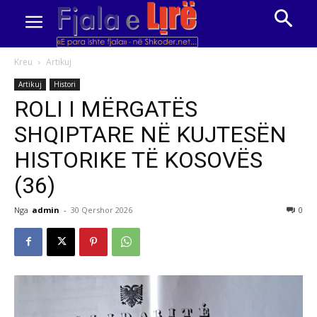
Kreu
Artikuj
Artikuj
Histori
ROLI I MËRGATËS
SHQIPTARE NË KUJTESËN
HISTORIKE TË KOSOVËS
(36)
Nga
admin
-
30 Qershor 2026
0