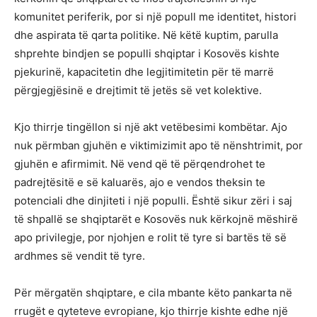
komunitet periferik, por si një popull me identitet, histori
dhe aspirata të qarta politike. Në këtë kuptim, parulla
shprehte bindjen se populli shqiptar i Kosovës kishte
pjekurinë, kapacitetin dhe legjitimitetin për të marrë
përgjegjësinë e drejtimit të jetës së vet kolektive.
Kjo thirrje tingëllon si një akt vetëbesimi kombëtar. Ajo
nuk përmban gjuhën e viktimizimit apo të nënshtrimit, por
gjuhën e afirmimit. Në vend që të përqendrohet te
padrejtësitë e së kaluarës, ajo e vendos theksin te
potenciali dhe dinjiteti i një populli. Është sikur zëri i saj
të shpallë se shqiptarët e Kosovës nuk kërkojnë mëshirë
apo privilegje, por njohjen e rolit të tyre si bartës të së
ardhmes së vendit të tyre.
Për mërgatën shqiptare, e cila mbante këto pankarta në
rrugët e qyteteve evropiane, kjo thirrje kishte edhe një