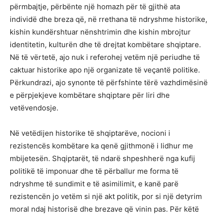
përmbajtje, përbënte një homazh për të gjithë ata
individë dhe breza që, në rrethana të ndryshme historike,
kishin kundërshtuar nënshtrimin dhe kishin mbrojtur
identitetin, kulturën dhe të drejtat kombëtare shqiptare.
Në të vërtetë, ajo nuk i referohej vetëm një periudhe të
caktuar historike apo një organizate të veçantë politike.
Përkundrazi, ajo synonte të përfshinte tërë vazhdimësinë
e përpjekjeve kombëtare shqiptare për liri dhe
vetëvendosje.
Në vetëdijen historike të shqiptarëve, nocioni i
rezistencës kombëtare ka qenë gjithmonë i lidhur me
mbijetesën. Shqiptarët, të ndarë shpeshherë nga kufij
politikë të imponuar dhe të përballur me forma të
ndryshme të sundimit e të asimilimit, e kanë parë
rezistencën jo vetëm si një akt politik, por si një detyrim
moral ndaj historisë dhe brezave që vinin pas. Për këtë