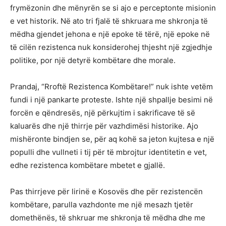
frymëzonin dhe mënyrën se si ajo e perceptonte misionin
e vet historik. Në ato tri fjalë të shkruara me shkronja të
mëdha gjendet jehona e një epoke të tërë, një epoke në
të cilën rezistenca nuk konsiderohej thjesht një zgjedhje
politike, por një detyrë kombëtare dhe morale.
Prandaj, “Rroftë Rezistenca Kombëtare!” nuk ishte vetëm
fundi i një pankarte proteste. Ishte një shpallje besimi në
forcën e qëndresës, një përkujtim i sakrificave të së
kaluarës dhe një thirrje për vazhdimësi historike. Ajo
mishëronte bindjen se, për aq kohë sa jeton kujtesa e një
populli dhe vullneti i tij për të mbrojtur identitetin e vet,
edhe rezistenca kombëtare mbetet e gjallë.
Pas thirrjeve për lirinë e Kosovës dhe për rezistencën
kombëtare, parulla vazhdonte me një mesazh tjetër
domethënës, të shkruar me shkronja të mëdha dhe me