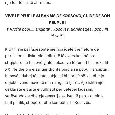
një ton të qartë afirmues:
VIVE LE PEUPLE ALBANAIS DE KOSSOVO, GUIDE DE SON
PEUPLE !
(“
Rroftë populli shqiptar i Kosovës, udhëheqës i popullit
të vet!
”)
Kjo thirrje përfaqësonte një nga idetë themelore që
përshkonin diskursin politik të lëvizjes kombëtare
shqiptare në Kosovë gjatë dekadave të fundit të shekullit
XX. Në thelbin e saj qëndronte bindja se populli shqiptar i
Kosovës duhej të ishte subjekt i historisë së vet dhe jo
objekt i vendimeve të marra nga të tjerët. Ajo ishte një
deklaratë e qartë e vullnetit për vetëpërfaqësim,
vetëvendosje dhe pjesëmarrje aktive në përcaktimin e
fatit politik, shoqëror dhe kombëtar të Kosovës.