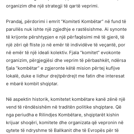
organizim dhe një strategji të qartë veprimi.
Prandaj, përdorimi i emrit “Komiteti Kombëtar” në fund të
parullës nuk ishte një zgjedhje e rastësishme. Ai synonte
të krijonte përshtypjen e një përfaqësimi më të gjerë, të
një zëri që fliste jo në emër të individëve të veçantë, por
në emër të një ideali kolektiv. Fjala “komitet” evokonte
organizim, përgjegjësi dhe veprim të përbashkët, ndërsa
fjala “kombëtar” e zgjeronte këtë mision përtej kufijve
lokalë, duke e lidhur drejtpërdrejt me fatin dhe interesat
e mbarë kombit shqiptar.
Në aspektin historik, komitetet kombëtare kanë zënë një
vend të rëndësishëm në traditën politike shqiptare. Që
nga periudha e Rilindjes Kombëtare, shqiptarët kishin
krijuar shoqëri, komitete dhe organizata që vepronin në
qytete të ndryshme të Ballkanit dhe të Evropës për të