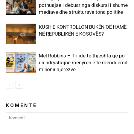
pothuajse i dëbuar nga diskursi i shumë
mediave dhe strukturave tona politike
KUSH E KONTROLLON BUKËN QË HAMË
NË REPUBLIKËN E KOSOVËS?
Mel Robbins – Tri ide të thjeshta që po
ua ndryshojnë mënyrën e të menduemit
miliona njerëzve
K O M E N T E