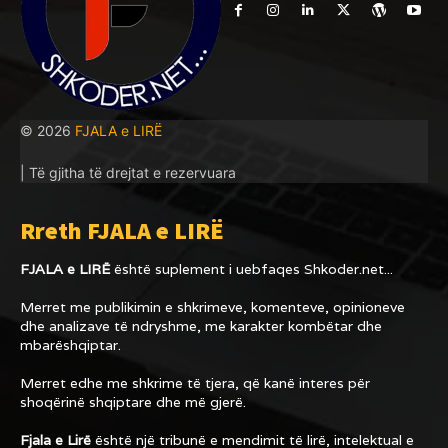
© 2026
FJALA e LIRË
| Të gjitha të drejtat e rezervuara
Rreth FJALA e LIRË
FJALA e LIRË
është suplement i uebfaqes
Shkoder.net...
Merret me publikimin e shkrimeve, komenteve, opinioneve
dhe analizave të ndryshme, me karakter kombëtar dhe
mbarëshqiptar.
Merret edhe me shkrime të tjera, që kanë interes për
shoqërinë shqiptare dhe më gjerë.
Fjala e Lirë
është një tribunë e mendimit të lirë, intelektual e