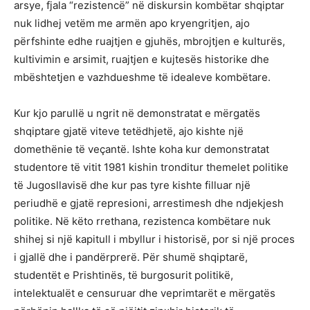
arsye, fjala “rezistencë” në diskursin kombëtar shqiptar
nuk lidhej vetëm me armën apo kryengritjen, ajo
përfshinte edhe ruajtjen e gjuhës, mbrojtjen e kulturës,
kultivimin e arsimit, ruajtjen e kujtesës historike dhe
mbështetjen e vazhdueshme të idealeve kombëtare.
Kur kjo parullë u ngrit në demonstratat e mërgatës
shqiptare gjatë viteve tetëdhjetë, ajo kishte një
domethënie të veçantë. Ishte koha kur demonstratat
studentore të vitit 1981 kishin tronditur themelet politike
të Jugosllavisë dhe kur pas tyre kishte filluar një
periudhë e gjatë represioni, arrestimesh dhe ndjekjesh
politike. Në këto rrethana, rezistenca kombëtare nuk
shihej si një kapitull i mbyllur i historisë, por si një proces
i gjallë dhe i pandërprerë. Për shumë shqiptarë,
studentët e Prishtinës, të burgosurit politikë,
intelektualët e censuruar dhe veprimtarët e mërgatës