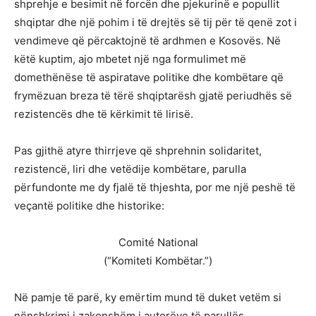
shprehje e besimit në forcën dhe pjekurinë e popullit
shqiptar dhe një pohim i të drejtës së tij për të qenë zot i
vendimeve që përcaktojnë të ardhmen e Kosovës. Në
këtë kuptim, ajo mbetet një nga formulimet më
domethënëse të aspiratave politike dhe kombëtare që
frymëzuan breza të tërë shqiptarësh gjatë periudhës së
rezistencës dhe të kërkimit të lirisë.
Pas gjithë atyre thirrjeve që shprehnin solidaritet,
rezistencë, liri dhe vetëdije kombëtare, parulla
përfundonte me dy fjalë të thjeshta, por me një peshë të
veçantë politike dhe historike:
Comité National
(“Komiteti Kombëtar.”)
Në pamje të parë, ky emërtim mund të duket vetëm si
nënshkrimi i zakonshëm i autorëve të parullës.