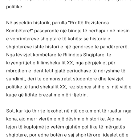
politike.
Në aspektin historik, parulla “Rroftë Rezistenca
Kombëtare!” pasqyronte një bindje të përhapur në mesin
e veprimtarëve shqiptarë të kohës: se historia e
shqiptarëve ishte histori e një qëndrese të pandërprerë.
Nga lëvizjet kombëtare të Rilindjes Shqiptare, te
kryengritjet e fillimshekullit XX, nga përpjekjet për
mbrojtjen e identitetit gjatë periudhave të ndryshme të
sundimit, deri te demonstratat studentore dhe lëvizjet
politike të fund shekullit XX, rezistenca shihej si një vijë e
kuqe që lidhte brezat me njëri-tjetrin.
Sot, kur kjo thirrje lexohet në një dokument të ruajtur nga
koha, ajo merr vlerën e një dëshmie historike. Ajo na
lejon të kuptojmë jo vetëm gjuhën politike të mërgatës
shqiptare, por edhe botën e saj shpirtërore, idealet që e