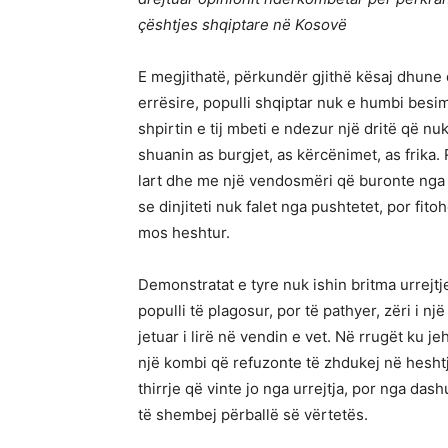
çështjes shqiptare në Kosovë
E megjithatë, përkundër gjithë kësaj dhune
errësire, populli shqiptar nuk e humbi besi
shpirtin e tij mbeti e ndezur një dritë që nu
shuanin as burgjet, as kërcënimet, as frika.
lart dhe me një vendosmëri që buronte nga bi
se dinjiteti nuk falet nga pushtetet, por fi
mos heshtur.
Demonstratat e tyre nuk ishin britma urrejtjej
populli të plagosur, por të pathyer, zëri i nj
jetuar i lirë në vendin e vet. Në rrugët ku j
një kombi që refuzonte të zhdukej në heshtj
thirrje që vinte jo nga urrejtja, por nga das
të shembej përballë së vërtetës.