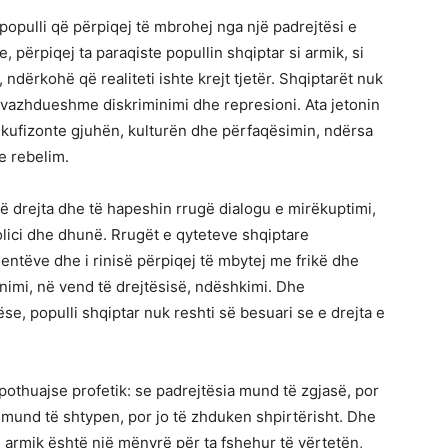
 populli që përpiqej të mbrohej nga një padrejtësi e
e, përpiqej ta paraqiste popullin shqiptar si armik, si
dërkohë që realiteti ishte krejt tjetër. Shqiptarët nuk
të vazhdueshme diskriminimi dhe represioni. Ata jetonin
 kufizonte gjuhën, kulturën dhe përfaqësimin, ndërsa
he rebelim.
ë drejta dhe të hapeshin rrugë dialogu e mirëkuptimi,
lici dhe dhunë. Rrugët e qyteteve shqiptare
ntëve dhe i rinisë përpiqej të mbytej me frikë dhe
ënimi, në vend të drejtësisë, ndëshkimi. Dhe
se, populli shqiptar nuk reshti së besuari se e drejta e
m pothuajse profetik: se padrejtësia mund të zgjasë, por
mund të shtypen, por jo të zhduken shpirtërisht. Dhe
i armik është një mënyrë për ta fshehur të vërtetën,