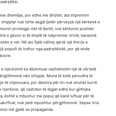
padrejtësi.
 me dhembje, por edhe me dinjitet, ata shprehnin
it shqiptar nuk ishte asgjë tjetër përveçse një kërkesë e
rkonin privilegje mbi të tjerët, nuk kërkonin pushtet
irë e gëzon si të drejtë të natyrshme: lirinë, barazinë
kën e vet. Në ato fjalë ndihej qartë një thirrje e
jë populli të lodhur nga padrejtësitë, por që ende
ëzore.
ia e njerëzimit ka dëshmuar vazhdimisht një të vërtetë
përgjithmonë nën shtypje. Mund të ketë periudha të
je të imponuara, por dëshira për liri nuk shuhet kurrë.
 e njerëzve, që vazhdon të digjet edhe kur gjithçka
ata, është e mbushur me popuj që kanë luftuar për të
 sakrificat, nuk janë mposhtur përgjithmonë. Sepse liria
 jeton më gjatë se propaganda.