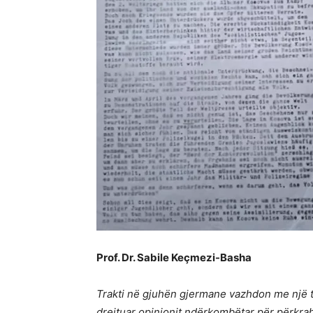
Prof. Dr. Sabile Keçmezi-Basha
Trakti në gjuhën gjermane vazhdon me një t
drejtuar opinionit ndërkombëtar për përkra