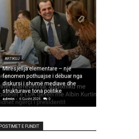
ARTIKUJ
Mirësjellja elementare – një
fenomen pothuajse i dëbuar nga
LETËRSI
diskursi i shumë mediave dhe
strukturave tona politike
Kedhi i kulakut
admin
-
6 Gusht 2026
0
admin
-
6 Gusht 20
POSTIMET E FUNDIT