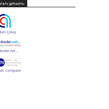
Vizito gjithashtu
rben Çokaj
hkoder.net…
MC Computer