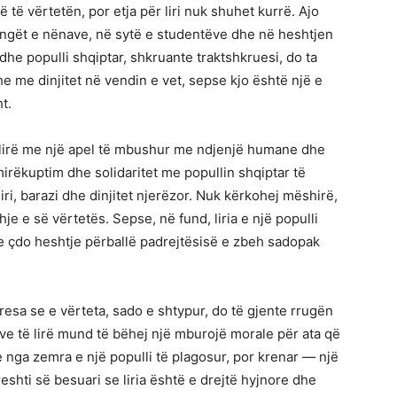
 të vërtetën, por etja për liri nuk shuhet kurrë. Ajo
këngët e nënave, në sytë e studentëve dhe në heshtjen
dhe populli shqiptar, shkruante traktshkruesi, do ta
ë dhe me dinjitet në vendin e vet, sepse kjo është një e
t.
ë lirë me një apel të mbushur me ndjenjë humane dhe
 mirëkuptim dhe solidaritet me popullin shqiptar të
iri, barazi dhe dinjitet njerëzor. Nuk kërkohej mëshirë,
hje e së vërtetës. Sepse, në fund, liria e një populli
he çdo heshtje përballë padrejtësisë e zbeh sadopak
resa se e vërteta, sado e shtypur, do të gjente rrugën
rëzve të lirë mund të bëhej një mburojë morale për ata që
te nga zemra e një populli të plagosur, por krenar — një
eshti së besuari se liria është e drejtë hyjnore dhe