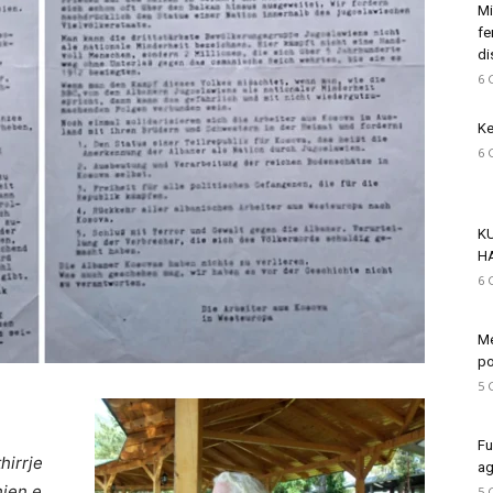
Mi
fe
di
6 
Ke
6 
K
H
6 
Me
po
5 
Fu
hirrje
ag
hjen e
5 