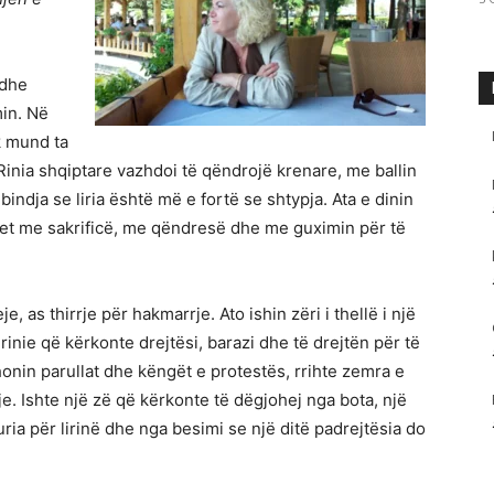
 dhe
min. Në
k mund ta
 Rinia shqiptare vazhdoi të qëndrojë krenare, me ballin
ndja se liria është më e fortë se shtypja. Ata e dinin
tohet me sakrificë, me qëndresë dhe me guximin për të
e, as thirrje për hakmarrje. Ato ishin zëri i thellë i një
ë rinie që kërkonte drejtësi, barazi dhe të drejtën për të
ehonin parullat dhe këngët e protestës, rrihte zemra e
e. Ishte një zë që kërkonte të dëgjohej nga bota, një
huria për lirinë dhe nga besimi se një ditë padrejtësia do