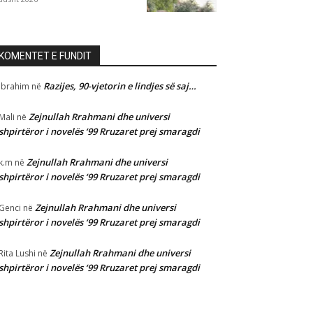
KOMENTET E FUNDIT
Razijes, 90-vjetorin e lindjes së saj…
Ibrahim
në
Zejnullah Rrahmani dhe universi
Mali
në
shpirtëror i novelës ‘99 Rruzaret prej smaragdi
Zejnullah Rrahmani dhe universi
k.m
në
shpirtëror i novelës ‘99 Rruzaret prej smaragdi
Zejnullah Rrahmani dhe universi
Genci
në
shpirtëror i novelës ‘99 Rruzaret prej smaragdi
Zejnullah Rrahmani dhe universi
Rita Lushi
në
shpirtëror i novelës ‘99 Rruzaret prej smaragdi