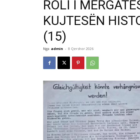
ROLI I MËRGATË
KUJTESËN HIST
(15)
Nga
admin
-
8 Qershor 2026