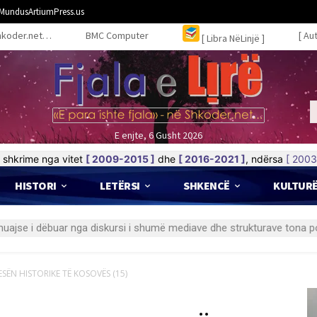
MundusArtiumPress.us
hkoder.net…
BMC Computer
[ Au
[ Libra NëLinjë ]
E enjte, 6 Gusht 2026
shkrime nga vitet
[ 2009-2015 ]
dhe
[ 2016-2021 ]
, ndërsa
[ 2003
HISTORI
LETËRSI
SHKENCË
KULTUR
ESËN HISTORIKE TË KOSOVËS (15)