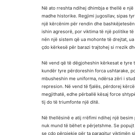
Në ato rreshta ndihej dhimbja e thellë e një
madhe historike. Regjimi jugosllav, sipas tyr
një kërcënim për rendin dhe bashkëjetesën, n
ishin agresorë, por viktima të një politike 
nën një sistem që ua mohonte të drejtat, ua
çdo kërkesë për barazi trajtohej si rrezik d
Në vend që të dëgjoheshin kërkesat e tyre t
kundër tyre përdoreshin forca ushtarake, po
mbusheshin me uniforma, ndërsa zëri i stude
represion. Në vend të fjalës, përdorej kërc
megjithatë, edhe përballë kësaj force shtypë
tij do të triumfonte një ditë.
Në thellësinë e atij rrëfimi ndihej një besi
nuk mund të bëhet e përjetshme. Se popujt 
se çdo përpjekje për ta paraqitur viktimën s