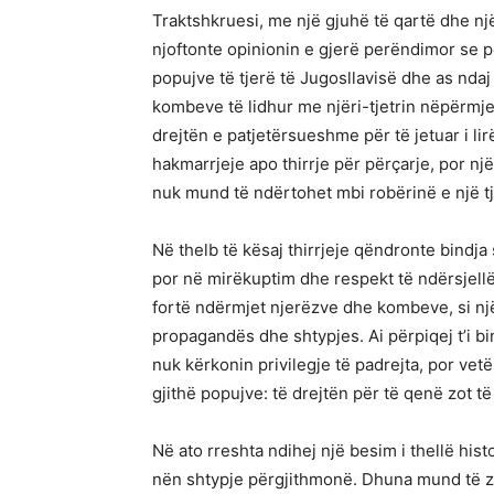
Traktshkruesi, me një gjuhë të qartë dhe nj
njoftonte opinionin e gjerë perëndimor se p
popujve të tjerë të Jugosllavisë dhe as ndaj 
kombeve të lidhur me njëri-tjetrin nëpërmjet
drejtën e patjetërsueshme për të jetuar i lirë
hakmarrjeje apo thirrje për përçarje, por një
nuk mund të ndërtohet mbi robërinë e një tje
Në thelb të kësaj thirrjeje qëndronte bindja
por në mirëkuptim dhe respekt të ndërsjellë.
fortë ndërmjet njerëzve dhe kombeve, si nj
propagandës dhe shtypjes. Ai përpiqej t’i b
nuk kërkonin privilegje të padrejta, por vet
gjithë popujve: të drejtën për të qenë zot të f
Në ato rreshta ndihej një besim i thellë his
nën shtypje përgjithmonë. Dhuna mund të z