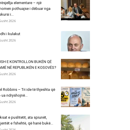
rësjellja elementare – një
nomen pothuajse i dëbuar nga
skursi i...
Gusht 2026
dhi i kulakut
Gusht 2026
USH E KONTROLLON BUKËN QË
AMË NË REPUBLIKËN E KOSOVËS?
Gusht 2026
l Robbins – Tri ide të thjeshta që
 ua ndryshojnë...
Gusht 2026
ksat e pushtetit, ata spiunët,
jentët e fshehtë, që hanë bukë...
Gusht 2026