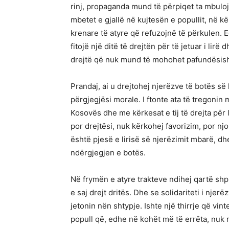
rinj, propaganda mund të përpiqet ta mbulojë
mbetet e gjallë në kujtesën e popullit, në 
krenare të atyre që refuzojnë të përkulen. E
fitojë një ditë të drejtën për të jetuar i lir
drejtë që nuk mund të mohohet pafundësish
Prandaj, ai u drejtohej njerëzve të botës s
përgjegjësi morale. I ftonte ata të tregonin
Kosovës dhe me kërkesat e tij të drejta për l
por drejtësi, nuk kërkohej favorizim, por njo
është pjesë e lirisë së njerëzimit mbarë, d
ndërgjegjen e botës.
Në frymën e atyre trakteve ndihej qartë shp
e saj drejt dritës. Dhe se solidariteti i nje
jetonin nën shtypje. Ishte një thirrje që vin
popull që, edhe në kohët më të errëta, nuk r