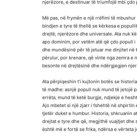
njerëzore, e destinuar të triumfojë mbi çdo 
Më pas, në frymën e një rrëfimi të mbushur
bindjen e tyre të thellë se kërkesa e popull
drejtë, njerëzore dhe universale. Ata nuk kë
apo dominim, por vetëm atë që çdo popull i l
dhe mundësinë për të jetuar me dinjitet në to
përulur, por krenare, që vinte nga zemra e n
besonte në drejtësinë dhe ndërgjegjen njer
Ata përpiqeshin t’i kujtonin botës se histor
të madhe: asnjë popull nuk mund të jetojë 
errëta, mund të ketë burgje, ndjekje e hesht
Ajo mbetet si një zjarr i fshehtë në shpirtin
tjetër duket e humbur. Historia, shkruanin 
drejtat e tyre dhe që, megjithë vuajtjet dhe
është më e fortë se frika, ndërsa e vërteta