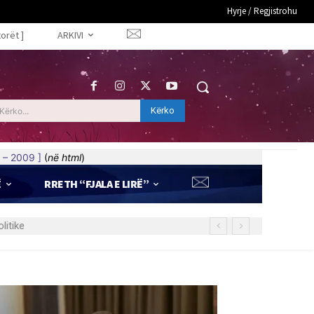
Hyrje / Regjistrohu
torët ]
ARKIVI
Kërko
Kërko...
 – 2009 ]
(
në html
)
Ë
RRETH “FJALA E LIRË”