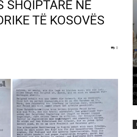
S SHQIPTARE NË
ORIKE TË KOSOVËS
0