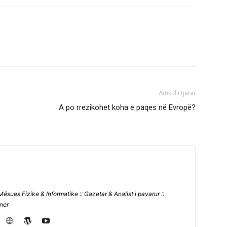
Artikulli tjetër
A po rrezikohet koha e paqes në Evropë?
Mësues Fizike & Informatike :: Gazetar & Analist i pavarur ::
jner