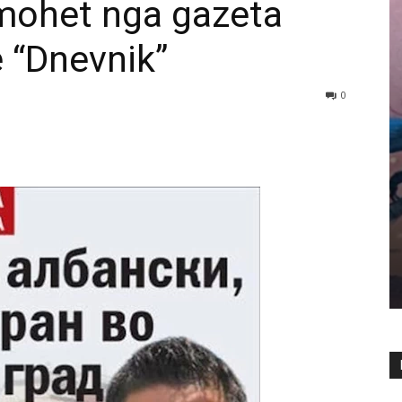
mohet nga gazeta
 “Dnevnik”
0