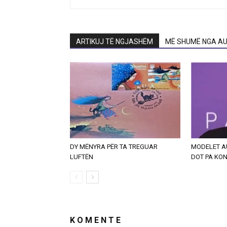
ARTIKUJ TË NGJASHËM
MË SHUMË NGA AU
DY MËNYRA PËR TA TREGUAR
MODELET A
LUFTËN
DOT PA KON
K O M E N T E