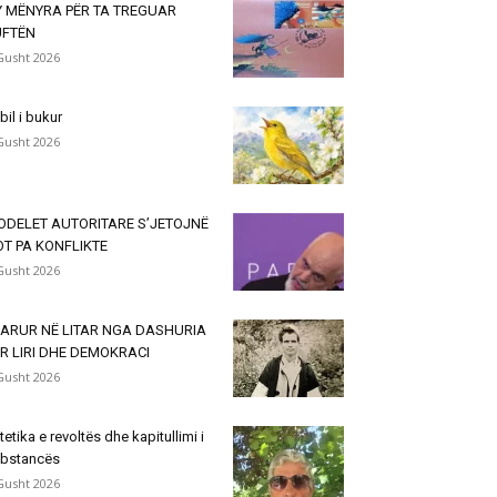
Y MËNYRA PËR TA TREGUAR
UFTËN
Gusht 2026
lbil i bukur
Gusht 2026
ODELET AUTORITARE S’JETOJNË
T PA KONFLIKTE
Gusht 2026
VARUR NË LITAR NGA DASHURIA
R LIRI DHE DEMOKRACI
Gusht 2026
tetika e revoltës dhe kapitullimi i
bstancës
Gusht 2026