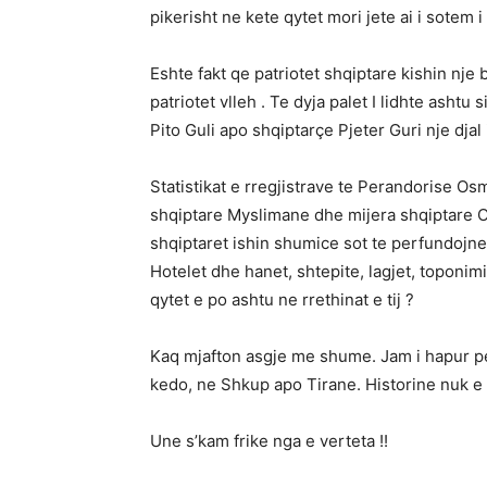
pikerisht ne kete qytet mori jete ai i sotem 
Eshte fakt qe patriotet shqiptare kishin n
patriotet vlleh . Te dyja palet I lidhte asht
Pito Guli apo shqiptarçe Pjeter Guri nje djal
Statistikat e rregjistrave te Perandorise Os
shqiptare Myslimane dhe mijera shqiptare 
shqiptaret ishin shumice sot te perfundojne
Hotelet dhe hanet, shtepite, lagjet, toponim
qytet e po ashtu ne rrethinat e tij ?
Kaq mjafton asgje me shume. Jam i hapur pe
kedo, ne Shkup apo Tirane. Historine nuk e 
Une s’kam frike nga e verteta !!