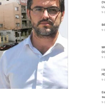
D
L
9 
Bi
9 
M
DO
9 
I 
PË
9 
Es
su
9 