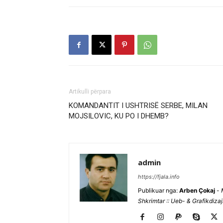
Artikulli përpara
KOMANDANTIT I USHTRISË SERBE, MILAN
MOJSILOVIC, KU PO I DHEMB?
admin
https://fjala.info
Publikuar nga:
Arben Çokaj
-
Shkrimtar :: Ueb- & Grafikdiza