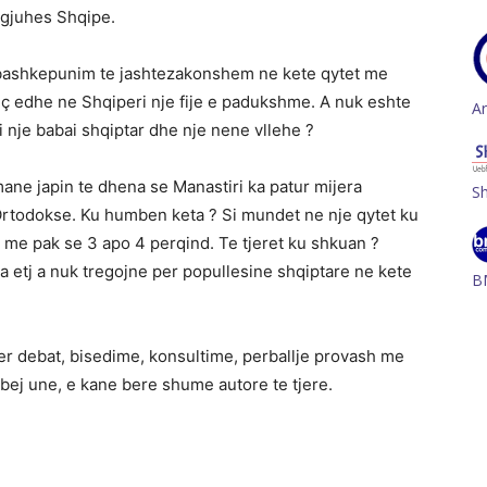
i gjuhes Shqipe.
je bashkepunim te jashtezakonshem ne kete qytet me
u siç edhe ne Shqiperi nje fije e padukshme. A nuk eshte
A
 i nje babai shqiptar dhe nje nene vllehe ?
mane japin te dhena se Manastiri ka patur mijera
S
Ortodokse. Ku humben keta ? Si mundet ne nje qytet ku
 me pak se 3 apo 4 perqind. Te tjeret ku shkuan ?
ia etj a nuk tregojne per popullesine shqiptare ne kete
B
r debat, bisedime, konsultime, perballje provash me
bej une, e kane bere shume autore te tjere.