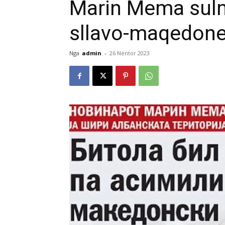
Marin Mema sul
sllavo-maqedone
Nga
admin
-
26 Nëntor 2023