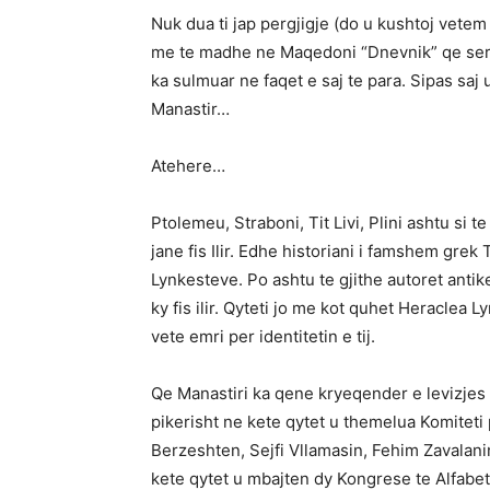
Nuk dua ti jap pergjigje (do u kushtoj vete
me te madhe ne Maqedoni “Dnevnik” qe seri
ka sulmuar ne faqet e saj te para. Sipas saj 
Manastir…
Atehere…
Ptolemeu, Straboni, Tit Livi, Plini ashtu si t
jane fis Ilir. Edhe historiani i famshem grek Tu
Lynkesteve. Po ashtu te gjithe autoret antik
ky fis ilir. Qyteti jo me kot quhet Heraclea L
vete emri per identitetin e tij.
Qe Manastiri ka qene kryeqender e levizjes
pikerisht ne kete qytet u themelua Komiteti 
Berzeshten, Sejfi Vllamasin, Fehim Zavalanin
kete qytet u mbajten dy Kongrese te Alfabetit