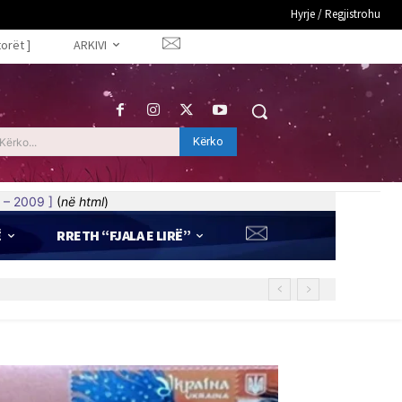
Hyrje / Regjistrohu
torët ]
ARKIVI
Kërko
Kërko...
 – 2009 ]
(
në html
)
Ë
RRETH “FJALA E LIRË”