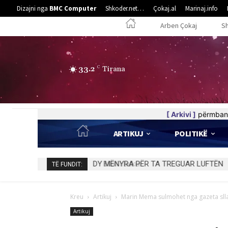
Dizajni nga
BMC Computer
Shkoder.net…
Çokaj.al
Marinaj.info
Arben Çokaj
S
33.2
C
Tirana
[ Arkivi ]
përmban 
ARTIKUJ
POLITIKË
Bilbil i bukur
TË FUNDIT:
Kreu
Artikuj
Marin Mema sulmohet nga gazeta sl
Artikuj