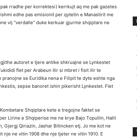
m pak rradhe per korrektesi) kerrkujt aq me pak gazetes
shmi edhe pas emisionit per qytetin e Manastirit me
une vij ‘’verdalle’’ duke kerkuar gjurme shqiptare ne
e gjithe autoret e tjere antike shkruajne se Lynkestet
kididi flet per Arabeun Ilir si mbret i fisit ilir te
e pranojne se Euridika nena e Filipit te dyte eshte nga
ynkestis, sepse banoret ishin pikerisht Lynkestet. Flet
 Kombetare Shqiptare kete e tregojne faktet se
per Lirine e Shqiperise me ne krye Bajo Topullin, Halit
, Gjergj Qiriazin, Jashar Bitincken etj. Jo me kot ne
 nje ne vitin 1908 dhe nje tjeter ne vitin 1910. E