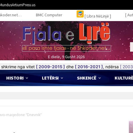
MundusArtiumPress.us
hkoder.net…
BMC Computer
[ Au
[ Libra NëLinjë ]
E dielë, 9 Gusht 2026
shkrime nga vitet
[ 2009-2015 ]
dhe
[ 2016-2021 ]
, ndërsa
[ 2003
HISTORI
LETËRSI
SHKENCË
KULTUR
lavo-maqedone “Dnevnik”