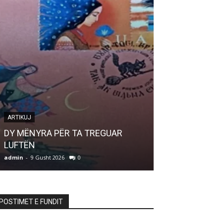
ARTIKUJ
LETËRSI
DY MËNYRA PËR TA TREGUAR
LUFTËN
Bilbil i bukur
admin
-
9 Gusht 2026
0
admin
-
9 Gusht 20
POSTIMET E FUNDIT