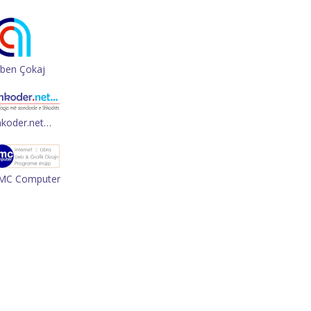
rben Çokaj
hkoder.net…
MC Computer