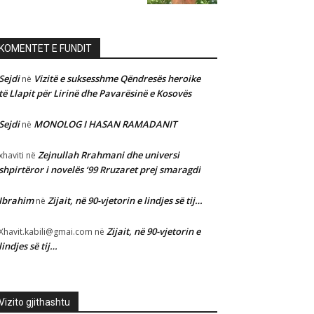
KOMENTET E FUNDIT
Sejdi
Vizitë e suksesshme Qëndresës heroike
në
të Llapit për Lirinë dhe Pavarësinë e Kosovës
Sejdi
MONOLOG I HASAN RAMADANIT
në
Zejnullah Rrahmani dhe universi
xhaviti
në
shpirtëror i novelës ‘99 Rruzaret prej smaragdi
Ibrahim
Zijait, në 90-vjetorin e lindjes së tij…
në
Zijait, në 90-vjetorin e
Xhavit.kabili@gmai.com
në
lindjes së tij…
Vizito gjithashtu