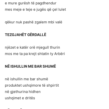
e mure gurësh të pagdhendur
mes meje e teje e jugës që çel lulet
qëkur nuk pashë zgalem mbi valë
TEZGJAHËT GËRDALLË
njëzet e katër orë mjegull thurin
mos me ta pa krejt shtatin ty Arbëri
NË ISHULLIN ME BAR SHUMË
në ishullin me bar shumë
produktet ushqimore të shpirtit
në gjethurina hidhen
ushqimet e dritës