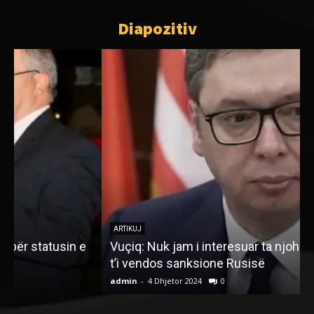
Diapozitiv
ARTIKUJ
Vuçiq: Nuk jam i interesuar ta njoh Kosovën e as
t’i vendos sanksione Rusisë
admin
-
4 Dhjetor 2024
0
a