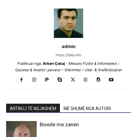
admin
https://fjala.info
Publikuar nga:
Arben Çokaj
-
Mësues Fizike & Informatike ::
Gazetar & Analist i pavarur :: Shkrimtar :: Ueb- & Grafikdizajner
ARTIKUJ TË NGJASHËM
MË SHUMË NGA AUTORI
Bisedë me zanën