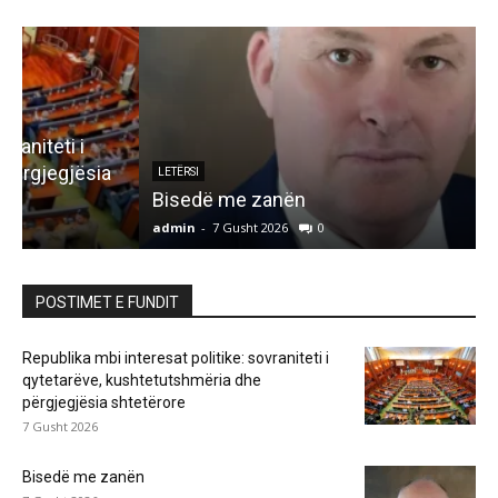
LETËRSI
Bisedë me zanën
admin
-
7 Gusht 2026
0
a
POSTIMET E FUNDIT
Republika mbi interesat politike: sovraniteti i
qytetarëve, kushtetutshmëria dhe
përgjegjësia shtetërore
7 Gusht 2026
Bisedë me zanën