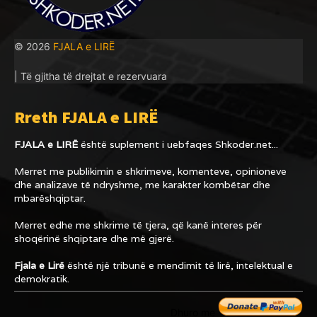
© 2026
FJALA e LIRË
| Të gjitha të drejtat e rezervuara
Rreth FJALA e LIRË
FJALA e LIRË
është suplement i uebfaqes
Shkoder.net...
Merret me publikimin e shkrimeve, komenteve, opinioneve
dhe analizave të ndryshme, me karakter kombëtar dhe
mbarëshqiptar.
Merret edhe me shkrime të tjera, që kanë interes për
shoqërinë shqiptare dhe më gjerë.
Fjala e Lirë
është një tribunë e mendimit të lirë, intelektual e
demokratik.
Dhuro me