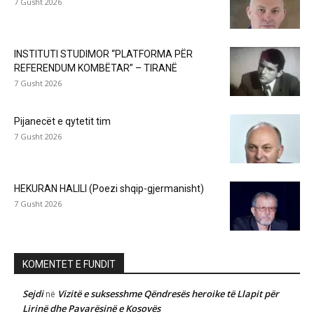
7 Gusht 2026
INSTITUTI STUDIMOR “PLATFORMA PËR
REFERENDUM KOMBËTAR” – TIRANË
7 Gusht 2026
Pijanecët e qytetit tim
7 Gusht 2026
HEKURAN HALILI (Poezi shqip-gjermanisht)
7 Gusht 2026
KOMENTET E FUNDIT
Sejdi
Vizitë e suksesshme Qëndresës heroike të Llapit për
në
Lirinë dhe Pavarësinë e Kosovës