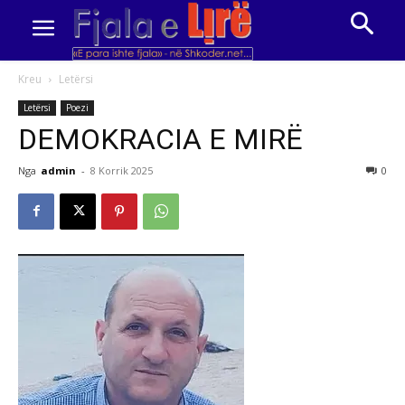
Kreu
Letërsi
Letërsi
Poezi
DEMOKRACIA E MIRË
Nga
admin
-
8 Korrik 2025
0