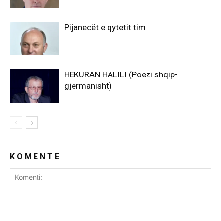
Pijanecët e qytetit tim
HEKURAN HALILI (Poezi shqip-
gjermanisht)
K O M E N T E