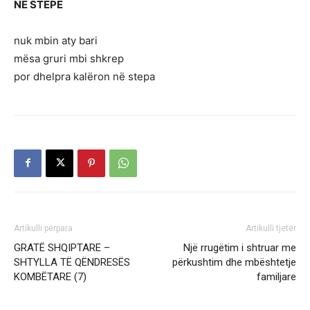
NË STEPË
nuk mbin aty bari
mësa gruri mbi shkrep
por dhelpra kalëron në stepa
Artikulli përpara
Artikulli tjetër
GRATË SHQIPTARE –
Një rrugëtim i shtruar me
SHTYLLA TË QËNDRESËS
përkushtim dhe mbështetje
KOMBËTARE (7)
familjare