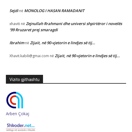
Sejdi
MONOLOG I HASAN RAMADANIT
në
Zejnullah Rrahmani dhe universi shpirtëror i novelës
xhaviti
në
‘99 Rruzaret prej smaragdi
Ibrahim
Zijait, në 90-vjetorin e lindjes së tij…
në
Zijait, në 90-vjetorin e lindjes së tij…
Xhavit.kabili@gmai.com
në
Vizito gjithashtu
Arben Çokaj