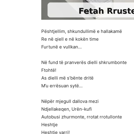
Pështjellim, shkundullimë e hallakamë
Re në qiell e në kokën time
Furtunë e vullkan…
Në fund të pranverës dielli shkrumbonte
Ftohtë!
As dielli më s’bënte dritë
M’u errësuan sytë…
Nëpër mjegull dallova mezi
Ndjellakeqen, Urën-kufi
Autobusi zhurmonte, rrotat rrotullonte
Heshtje
Heshtje varri!