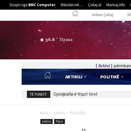
Dizajni nga
BMC Computer
Shkoder.net…
Çokaj.al
Marinaj.info
Arben Çokaj
S
36.8
C
Tirana
[ Arkivi ]
përmban 
ARTIKUJ
POLITIKË
HALLDUPI*)
TË FUNDIT:
Kreu
Letërsi
PAS URËS
Letërsi
Poezi