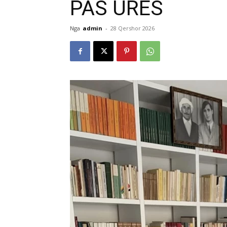
PAS URËS
Nga
admin
-
28 Qershor 2026