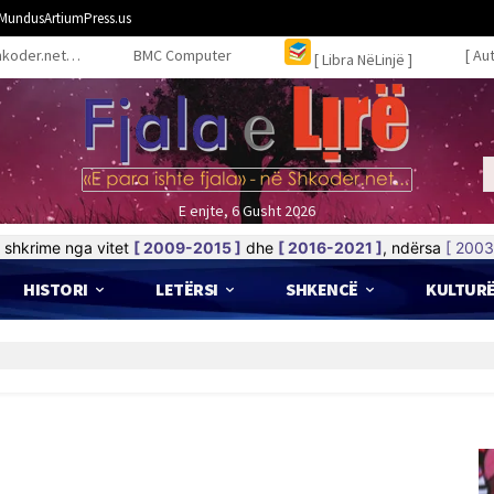
MundusArtiumPress.us
hkoder.net…
BMC Computer
[ Au
[ Libra NëLinjë ]
E enjte, 6 Gusht 2026
shkrime nga vitet
[ 2009-2015 ]
dhe
[ 2016-2021 ]
, ndërsa
[ 2003
HISTORI
LETËRSI
SHKENCË
KULTUR