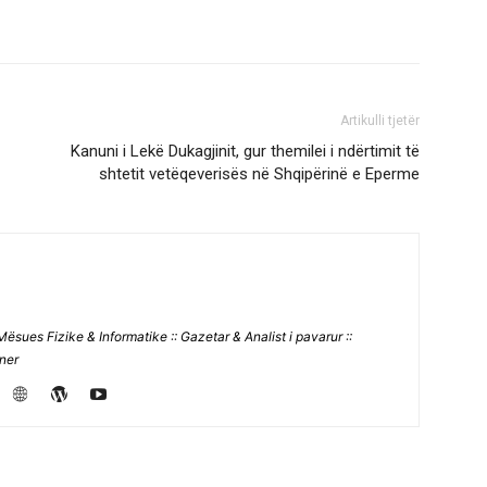
Artikulli tjetër
Kanuni i Lekë Dukagjinit, gur themilei i ndërtimit të
shtetit vetëqeverisës në Shqipërinë e Eperme
Mësues Fizike & Informatike :: Gazetar & Analist i pavarur ::
jner