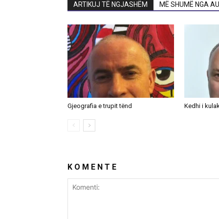
ARTIKUJ TË NGJASHËM
MË SHUMË NGA AU
Gjeografia e trupit tënd
Kedhi i kula
K O M E N T E