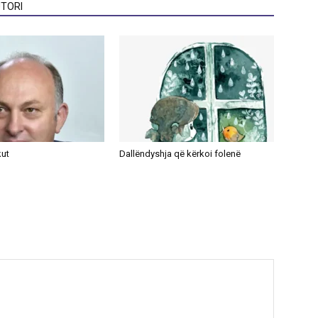
TORI
kut
Dallëndyshja që kërkoi folenë