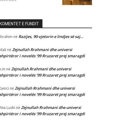
KOMENTET E FUNDIT
Razijes, 90-vjetorin e lindjes së saj…
Ibrahim
në
Zejnullah Rrahmani dhe universi
Mali
në
shpirtëror i novelës ‘99 Rruzaret prej smaragdi
Zejnullah Rrahmani dhe universi
k.m
në
shpirtëror i novelës ‘99 Rruzaret prej smaragdi
Zejnullah Rrahmani dhe universi
Genci
në
shpirtëror i novelës ‘99 Rruzaret prej smaragdi
Zejnullah Rrahmani dhe universi
Rita Lushi
në
shpirtëror i novelës ‘99 Rruzaret prej smaragdi