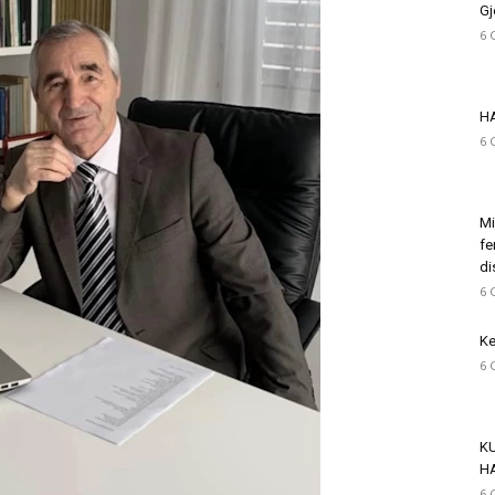
Gj
6 
H
6 
Mi
fe
di
6 
Ke
6 
K
H
6 