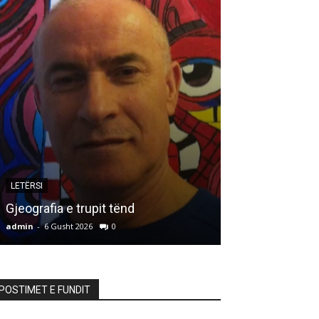
LETËRSI
ARTIKUJ
Gjeografia e trupit tënd
HALLDUPI*)
admin
-
6 Gusht 2026
0
admin
-
6 Gusht 20
POSTIMET E FUNDIT