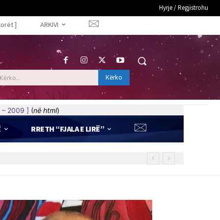
Hyrje / Regjistrohu
torët ]
ARKIVI
Kërko
Kërko...
 – 2009 ]
(
në html
)
Ë
RRETH “FJALA E LIRË”