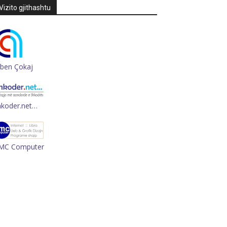
Vizito gjithashtu
rben Çokaj
hkoder.net…
MC Computer