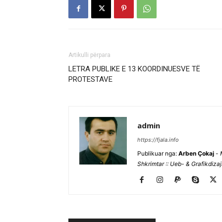
Artikulli përpara
LETRA PUBLIKE E 13 KOORDINUESVE TË
PROTESTAVE
admin
https://fjala.info
Publikuar nga:
Arben Çokaj
-
Shkrimtar :: Ueb- & Grafikdiza