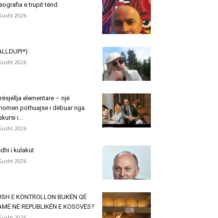
eografia e trupit tënd
Gusht 2026
ALLDUPI*)
Gusht 2026
rësjellja elementare – një
nomen pothuajse i dëbuar nga
skursi i...
Gusht 2026
dhi i kulakut
Gusht 2026
USH E KONTROLLON BUKËN QË
AMË NË REPUBLIKËN E KOSOVËS?
Gusht 2026