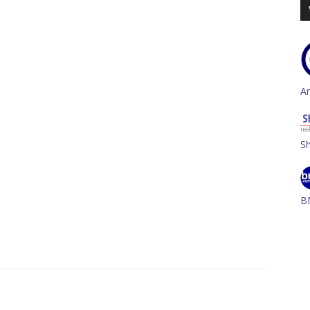
A
S
B