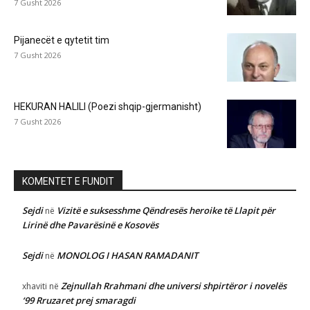
7 Gusht 2026
Pijanecët e qytetit tim
7 Gusht 2026
HEKURAN HALILI (Poezi shqip-gjermanisht)
7 Gusht 2026
KOMENTET E FUNDIT
Sejdi
Vizitë e suksesshme Qëndresës heroike të Llapit për
në
Lirinë dhe Pavarësinë e Kosovës
Sejdi
MONOLOG I HASAN RAMADANIT
në
Zejnullah Rrahmani dhe universi shpirtëror i novelës
xhaviti
në
‘99 Rruzaret prej smaragdi