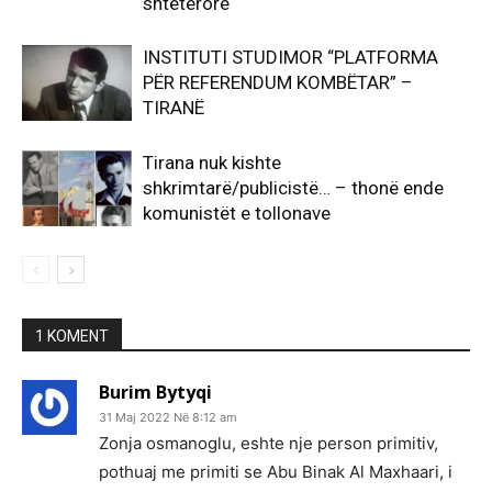
shtetërore
INSTITUTI STUDIMOR “PLATFORMA
PËR REFERENDUM KOMBËTAR” –
TIRANË
Tirana nuk kishte
shkrimtarë/publicistë… – thonë ende
komunistët e tollonave
1 KOMENT
Burim Bytyqi
31 Maj 2022 Në 8:12 am
Zonja osmanoglu, eshte nje person primitiv,
pothuaj me primiti se Abu Binak Al Maxhaari, i