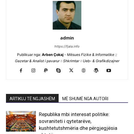
admin
https://fjala.info
Publikuar nga:
Arben Çokaj
-
Mësues Fizike & Informatike ::
Gazetar & Analist i pavarur :: Shkrimtar :: Ueb- & Grafikdizajner
ARTIKUJ TË NGJASHËM
MË SHUMË NGA AUTORI
Republika mbi interesat politike:
sovraniteti i qytetarëve,
kushtetutshmëria dhe përgjegjësia