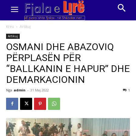
Kreu
Artikuj
Artikuj
OSMANI DHE ABAZOVIQ
PËRPLASËN PËR
“BALLKANIN E HAPUR” DHE
DEMARKACIONIN
Nga
admin
-
31 Maj 2022
1