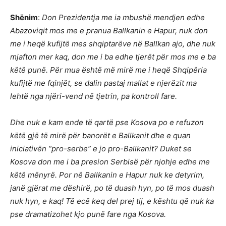
Shënim
:
Don Prezidentja me ia mbushë mendjen edhe
Abazoviqit mos me e pranua Ballkanin e Hapur, nuk don
me i heqë kufijtë mes shqiptarëve në Ballkan ajo, dhe nuk
mjafton mer kaq, don me i ba edhe tjerët për mos me e ba
këtë punë. Për mua është më mirë me i heqë Shqipëria
kufijtë me fqinjët, se dalin pastaj mallat e njerëzit ma
lehtë nga njëri-vend në tjetrin, pa kontroll fare.
Dhe nuk e kam ende të qartë pse Kosova po e refuzon
këtë gjë të mirë për banorët e Ballkanit dhe e quan
iniciativën “pro-serbe” e jo pro-Ballkanit? Duket se
Kosova don me i ba presion Serbisë për njohje edhe me
këtë mënyrë. Por në Ballkanin e Hapur nuk ke detyrim,
janë gjërat me dëshirë, po të duash hyn, po të mos duash
nuk hyn, e kaq! Të ecë keq del prej tij, e kështu që nuk ka
pse dramatizohet kjo punë fare nga Kosova.