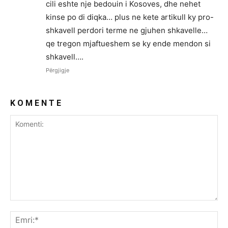
cili eshte nje bedouin i Kosoves, dhe nehet
kinse po di diqka… plus ne kete artikull ky pro-
shkavell perdori terme ne gjuhen shkavelle…
qe tregon mjaftueshem se ky ende mendon si
shkavell….
Përgjigje
K O M E N T E