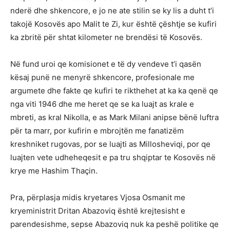
nderë dhe shkencore, e jo ne ate stilin se ky lis a duht t’i
takojë Kosovës apo Malit te Zi, kur është çështje se kufiri
ka zbritë për shtat kilometer ne brendësi të Kosovës.
Në fund uroi qe komisionet e të dy vendeve t’i qasën
kësaj punë ne menyrë shkencore, profesionale me
argumete dhe fakte qe kufiri te rikthehet at ka ka qenë qe
nga viti 1946 dhe me heret qe se ka luajt as krale e
mbreti, as kral Nikolla, e as Mark Milani anipse bënë luftra
për ta marr, por kufirin e mbrojtën me fanatizëm
kreshniket rugovas, por se luajti as Millosheviqi, por qe
luajten vete udheheqesit e pa tru shqiptar te Kosovës në
krye me Hashim Thaçin.
Pra, përplasja midis kryetares Vjosa Osmanit me
kryeministrit Dritan Abazoviq është krejtesisht e
parendesishme, sepse Abazoviq nuk ka peshë politike qe