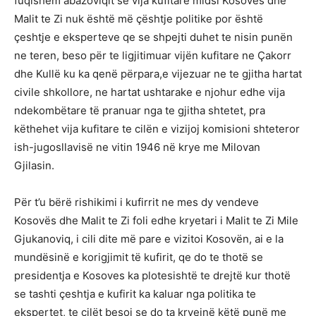
fuqishëm abazoviqit se vija kufitare midsi Kosovës dhe
Malit te Zi nuk është më çështje politike por është
çeshtje e eksperteve qe se shpejti duhet te nisin punën
ne teren, beso për te ligjitimuar vijën kufitare ne Çakorr
dhe Kullë ku ka qenë përpara,e vijezuar ne te gjitha hartat
civile shkollore, ne hartat ushtarake e njohur edhe vija
ndekombëtare të pranuar nga te gjitha shtetet, pra
këthehet vija kufitare te cilën e vizijoj komisioni shteteror
ish-jugosllavisë ne vitin 1946 në krye me Milovan
Gjilasin.
Për t’u bërë rishikimi i kufirrit ne mes dy vendeve
Kosovës dhe Malit te Zi foli edhe kryetari i Malit te Zi Mile
Gjukanoviq, i cili dite më pare e vizitoi Kosovën, ai e la
mundësinë e korigjimit të kufirit, qe do te thotë se
presidentja e Kosoves ka plotesishtë te drejtë kur thotë
se tashti çeshtja e kufirit ka kaluar nga politika te
ekspertet, te cilët besoj se do ta kryejnë këtë punë me