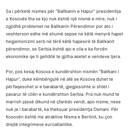
Sa i përketë nismes për “Ballkanin e Hapur” presidentija
e Kosovës tha se kjo nuk është një nismë e mire, nuk i
zgjidhë problemet ne Ballkanin Përendimor por ato i
veshterson edhe më shumë sepse ne këtë menyrë hapet
hegjemonizmi serb në tërë këtë hapesirë të Ballkanit
përendimor, se Serbia është ajo e cila e ka forcën
ekonomike qe ti gellditë te gjitha asetet e vendeve tjera.
Por, pos kesaj Kosova e kundërshton nismën “Ballkani i
Hapur”, duke këmbëngulë në atë se Kosova duhet te
përfaqesohet si e barabartë, gjegjesishte si shtet i
pavarur të cilën e kundërshton Serbia. Pra nuk mund te
marrish pjesë dikund në çfarëdo vendi, apo nisme, nese
nuk je i barabartë, ka theksuar presidentja Osmani. Për
Kosovën është me atraktive Nisma e Berlinit, ku çon
drejtë integrimeve euroatlantike.