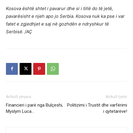
Kosova është shtet i pavarur dhe si i tillë do të jetë,
pavarësisht e njeh apo jo Serbia. Kosova nuk ka pse i var
fatet e zgjedhjet e saj në gozhdën e ndryshkur të
Serbisë. /AÇ
Artikulli përpara
Artikulli tjetër
Financieri i parë nga Bulçeshi,
Politizimi i Trustit dhe varfërimi
Myslym Luca…
i qytetarëve!