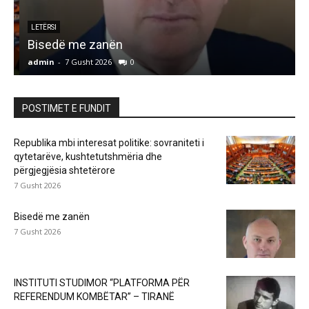
LETËRSI
Bisedë me zanën
admin
-
7 Gusht 2026
0
a
POSTIMET E FUNDIT
Republika mbi interesat politike: sovraniteti i
qytetarëve, kushtetutshmëria dhe
përgjegjësia shtetërore
7 Gusht 2026
Bisedë me zanën
7 Gusht 2026
INSTITUTI STUDIMOR “PLATFORMA PËR
REFERENDUM KOMBËTAR” – TIRANË