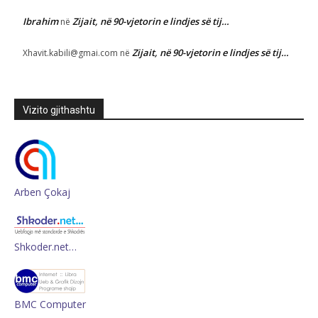
Ibrahim
Zijait, në 90-vjetorin e lindjes së tij…
në
Zijait, në 90-vjetorin e lindjes së tij…
Xhavit.kabili@gmai.com
në
Vizito gjithashtu
Arben Çokaj
Shkoder.net…
BMC Computer