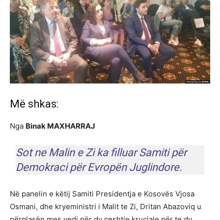
Më shkas:
Nga
Binak MAXHARRAJ
Sot ne Malin e Zi ka filluar Samiti për
Demokraci për Evropën Juglindore.
Në panelin e këtij Samiti Presidentja e Kosovës Vjosa
Osmani, dhe kryeministri i Malit te Zi, Dritan Abazoviq u
përplasën mes vedi për dy çeshtje kruciale për te dy