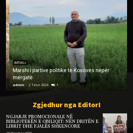
M
ARTIKUJ
Marshi i partive politike të Kosovës nëpër
r
mërgatë
admin
-
2 Tetor 2024
1
a
Zgjedhur nga EditorI
NGJARJE PROMOCIONALE NË
BIBLIOTEKËN E OBILIQIT: NËN DRITËN E
LIBRIT DHE FJALËS SHKENCORE