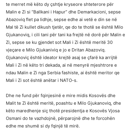
te merret më këto dy çshtje kryseore shteterore për
Malin e Zi si “Ballkani i Hapur” dhe Demarkacioni, sepse
Abazoviq flet pa lidhje, sepse edhe ai vetë e din se në
Mal të Zi kullet dikush tjetër, qe do te thotë se është Milo
Gjukanoviq, i cili tani për tani ka frejtë në dorë për Malin e
Zi, sepse se ku gjendet sot Mali i Zi është meritë 30
vjeçare e Milo Gjukaniviq e jo e Dritan Abazoviq.
Gjukanoviç është ideator krejtë asaj se çfarë ka arrijtë
Mali i Zi në këto tri dekada, ai në menyrë mjeshtrore e
ndau Malin e Zi nga Serbia fashiste, ai është meritor qe
Mali i Zi sot është anëtar i NATO-s.
Dhe ne fund për fqinjesinë e mire midis Kosovës dhe
Malit te Zi është meritë, poashtu e Milo Gjukanoviq, dhe
këto maredhenje siç thotë presidentja e Kosovës Vjosa
Osmani do te vazhdojnë, përparojnë dhe te forcohën
edhe me shumë si dy fqinjë të mirë.