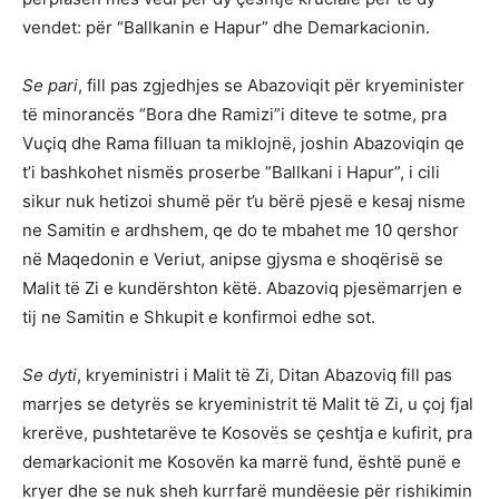
vendet: për “Ballkanin e Hapur” dhe Demarkacionin.
Se pari
, fill pas zgjedhjes se Abazoviqit për kryeminister
të minorancës “Bora dhe Ramizi”i diteve te sotme, pra
Vuçiq dhe Rama filluan ta miklojnë, joshin Abazoviqin qe
t’i bashkohet nismës proserbe ”Ballkani i Hapur”, i cili
sikur nuk hetizoi shumë për t’u bërë pjesë e kesaj nisme
ne Samitin e ardhshem, qe do te mbahet me 10 qershor
në Maqedonin e Veriut, anipse gjysma e shoqërisë se
Malit të Zi e kundërshton këtë. Abazoviq pjesëmarrjen e
tij ne Samitin e Shkupit e konfirmoi edhe sot.
Se dyti
, kryeministri i Malit të Zi, Ditan Abazoviq fill pas
marrjes se detyrës se kryeministrit të Malit të Zi, u çoj fjal
krerëve, pushtetarëve te Kosovës se çeshtja e kufirit, pra
demarkacionit me Kosovën ka marrë fund, është punë e
kryer dhe se nuk sheh kurrfarë mundëesie për rishikimin