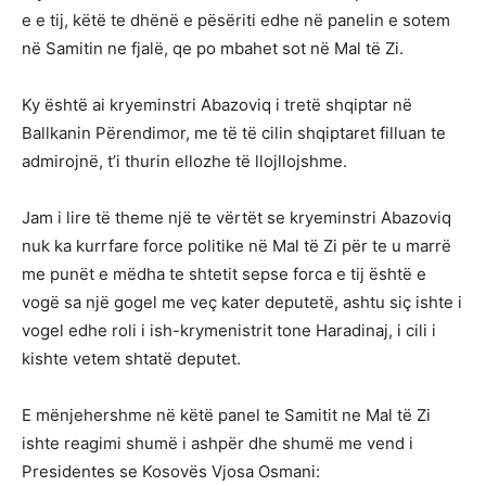
e e tij, këtë te dhënë e pësëriti edhe në panelin e sotem
në Samitin ne fjalë, qe po mbahet sot në Mal të Zi.
Ky është ai kryeminstri Abazoviq i tretë shqiptar në
Ballkanin Përendimor, me të të cilin shqiptaret filluan te
admirojnë, t’i thurin ellozhe të llojllojshme.
Jam i lire të theme një te vërtët se kryeminstri Abazoviq
nuk ka kurrfare force politike në Mal të Zi për te u marrë
me punët e mëdha te shtetit sepse forca e tij është e
vogë sa një gogel me veç kater deputetë, ashtu siç ishte i
vogel edhe roli i ish-krymenistrit tone Haradinaj, i cili i
kishte vetem shtatë deputet.
E mënjehershme në këtë panel te Samitit ne Mal të Zi
ishte reagimi shumë i ashpër dhe shumë me vend i
Presidentes se Kosovës Vjosa Osmani: