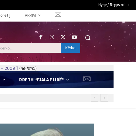
Hyrje / Regjistrohu
torët ]
ARKIVI
Kërko
Kërko...
 – 2009 ]
(
në html
)
Ë
RRETH “FJALA E LIRË”