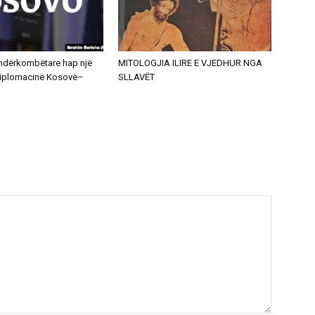
a ndërkombëtare hap një
MITOLOGJIA ILIRE E VJEDHUR NGA
 diplomacinë Kosovë–
SLLAVËT