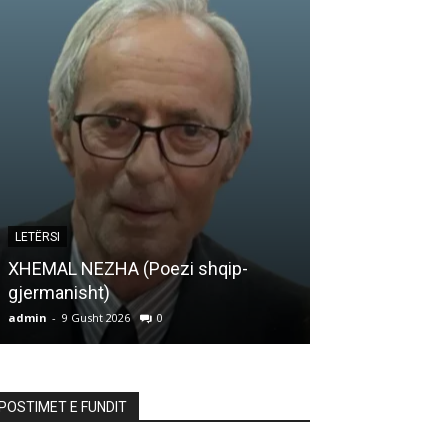
LETËRSI
ARTIKUJ
XHEMAL NEZHA (Poezi shqip-
Ishes, në 10-v
gjermanisht)
saj…
admin
-
9 Gusht 2026
0
admin
-
9 Gusht 20
POSTIMET E FUNDIT