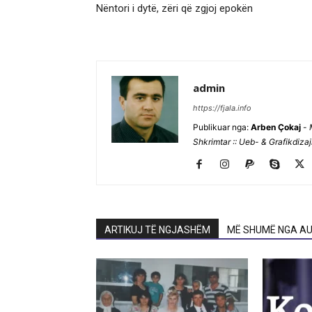
Nëntori i dytë, zëri që zgjoj epokën
admin
https://fjala.info
Publikuar nga:
Arben Çokaj
-
Shkrimtar :: Ueb- & Grafikdiza
ARTIKUJ TË NGJASHËM
MË SHUMË NGA AU