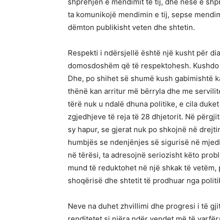
shprehjen e mendimit të tij, dhe nese e shp
ta komunikojë mendimin e tij, sepse mendimi
dëmton publikisht veten dhe shtetin.
Respekti i ndërsjellë është një kusht për di
domosdoshëm që të respektohesh. Kushdo që
Dhe, po shihet së shumë kush gabimishtë ka
thënë kan arritur më bërryla dhe me servilit
tërë nuk u ndalë dhuna politike, e cila duket
zgjedhjeve të reja të 28 dhjetorit. Në përg
sy hapur, se gjerat nuk po shkojnë në drejt
humbjës se ndenjënjes së sigurisë në mjedi
në tërësi, ta adresojnë seriozisht këto probl
mund të reduktohet në një shkak të vetëm, 
shoqërisë dhe shtetit të prodhuar nga polit
Neve na duhet zhvillimi dhe progresi i të g
renditetet si njëra ndër vendet më të varfë