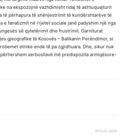
e na ekspozojnë vazhdimisht ndaj të ashtuquajturit
ika të përhapura të shënjestrimit të kundërshtarëve të
ra e fanatizmit në rrjetet sociale janë padyshim një nga
ungesës së qytetërimit dhe frustrimit. Garniturat
es gjeografike të Kosovës – Ballkanin Perëndimor, si
robemet etnike ende të pa zgjidhuara. Dhe, sikur nuk
 e përhershem serbosllavë më predispozita armiqësore-
Artikulli tjetër