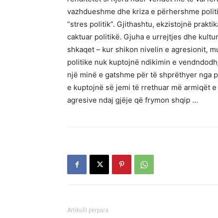
vazhdueshme dhe kriza e përhershme politik
“stres politik”. Gjithashtu, ekzistojnë prakt
caktuar politikë. Gjuha e urrejtjes dhe kultu
shkaqet – kur shikon nivelin e agresionit, m
politike nuk kuptojnë ndikimin e vendndodhj
një minë e gatshme për të shprëthyer nga p
e kuptojnë së jemi të rrethuar më armiqët
agresive ndaj gjëje që frymon shqip …
Artikulli përpara