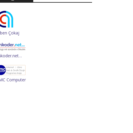
rben Çokaj
hkoder.net…
MC Computer