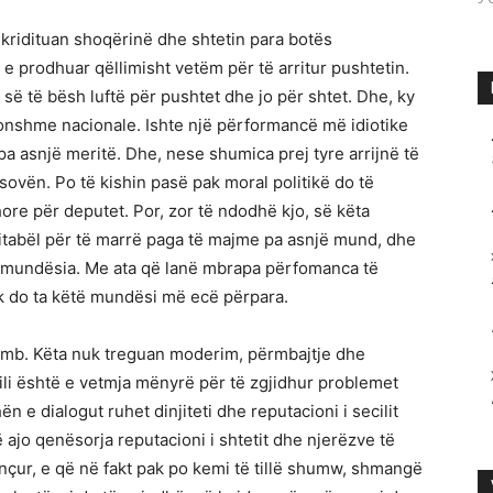
eskridituan shoqërinë dhe shtetin para botës
 e prodhuar qëllimisht vetëm për të arritur pushtetin.
së të bësh luftë për pushtet dhe jo për shtet. Dhe, ky
konshme nacionale. Ishte një përformancë më idiotike
 asnjë meritë. Dhe, nese shumica prej tyre arrijnë të
osovën. Po të kishin pasë pak moral politikë do të
ore për deputet. Por, zor të ndodhë kjo, së këta
fitabël për të marrë paga të majme pa asnjë mund, dhe
et mundësia. Me ata që lanë mbrapa përfomanca të
k do ta këtë mundësi më ecë përpara.
omb. Këta nuk treguan moderim, përmbajtje dhe
 cili është e vetmja mënyrë për të zgjidhur problemet
n e dialogut ruhet dinjiteti dhe reputacioni i secilit
ë ajo qenësorja reputacioni i shtetit dhe njerëzve të
ençur, e që në fakt pak po kemi të tillë shumw, shmangë