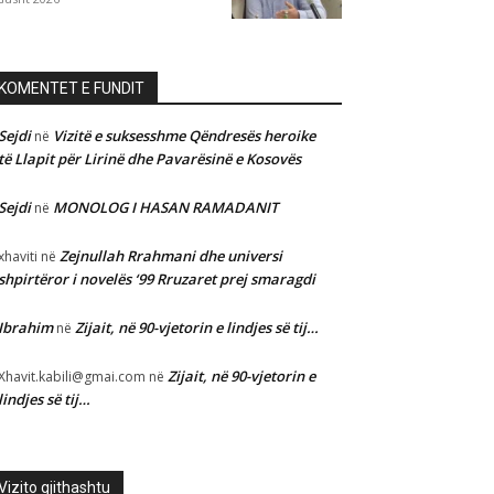
KOMENTET E FUNDIT
Sejdi
Vizitë e suksesshme Qëndresës heroike
në
të Llapit për Lirinë dhe Pavarësinë e Kosovës
Sejdi
MONOLOG I HASAN RAMADANIT
në
Zejnullah Rrahmani dhe universi
xhaviti
në
shpirtëror i novelës ‘99 Rruzaret prej smaragdi
Ibrahim
Zijait, në 90-vjetorin e lindjes së tij…
në
Zijait, në 90-vjetorin e
Xhavit.kabili@gmai.com
në
lindjes së tij…
Vizito gjithashtu