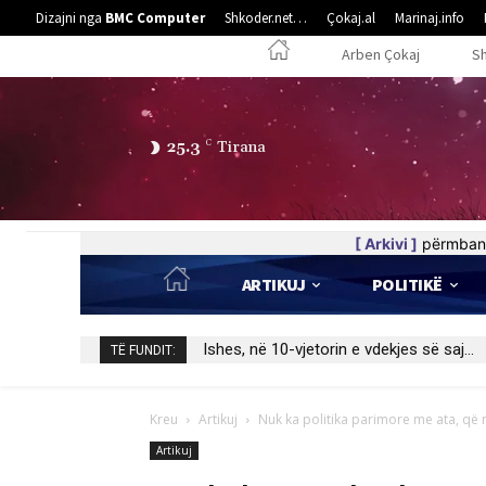
Dizajni nga
BMC Computer
Shkoder.net…
Çokaj.al
Marinaj.info
Arben Çokaj
S
25.3
C
Tirana
[ Arkivi ]
përmban 
ARTIKUJ
POLITIKË
Ishes, në 10-vjetorin e vdekjes së saj…
TË FUNDIT:
Kreu
Artikuj
Nuk ka politika parimore me ata, që n
Artikuj