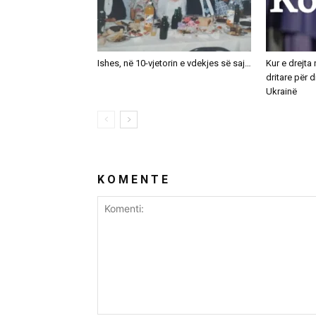
Ishes, në 10-vjetorin e vdekjes së saj…
Kur e drejt
dritare për
Ukrainë
K O M E N T E