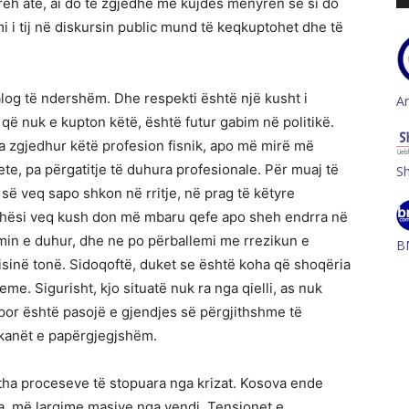
reh atë, ai do të zgjedhë më kujdes mënyrën se si do
 i tij në diskursin public mund të keqkuptohet dhe të
alog të ndershëm. Dhe respekti është një kusht i
A
 nuk e kupton këtë, është futur gabim në politikë.
 zgjedhur këtë profesion fisnik, apo më mirë më
ete, pa përgatitje të duhura profesionale. Për muaj të
S
 së veq sapo shkon në rritje, në prag të këtyre
jithësi veq kush don më mbaru qefe apo sheh endrra në
imin e duhur, dhe ne po përballemi me rrezikun e
B
sinë tonë. Sidoqoftë, duket se është koha që shoqëria
eme. Sigurisht, kjo situatë nuk ra nga qielli, as nuk
por është pasojë e gjendjes së përgjithshme të
ikanët e papërgjegjshëm.
jitha proceseve të stopuara nga krizat. Kosova ende
ra, më largime masive nga vendi. Tensionet e