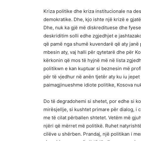
Kriza politike dhe kriza institucionale na d
demokratike. Dhe, kjo ishte një krizë e gjatë
Dhe, nuk ka gjë më diskredituese dhe fyese 
deskriditim solli edhe zgjedhjet e jashtaza
që pamë nga shumë kuvendarë që aty janë pa
mbesin aty, vaj halli për qytetarë dhe për K
kërkonin që mos të hyjnë më në lista zgjedh
politikwn e kan kuptuar si beznesin më pro
për të vjedhur në anën tjetër aty ku iu jep
paimagjinueshme idiote politike, Kosova nu
Do të degradohemi si shetet, por edhe si k
mirësjellje, si kushtet primare për dialog, i
me të cilat përballen shtetet. Vetëm më gjuhë
njëri që mërret më politikë. Ruhet natyrisht
cilëve u shërben. Prandaj, një politikan i m