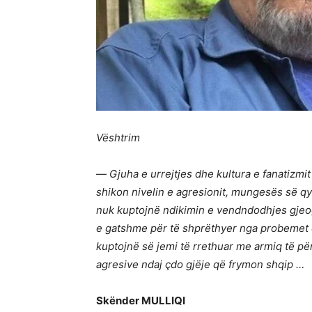
Vështrim
—
Gjuha e urrejtjes dhe kultura e fanatizmi
shikon nivelin e agresionit, mungesës së qyte
nuk kuptojnë ndikimin e vendndodhjes gjeog
e gatshme për të shprëthyer nga probemet e
kuptojnë së jemi të rrethuar me armiq të 
agresive ndaj çdo gjëje që frymon shqip …
Skënder MULLIQI