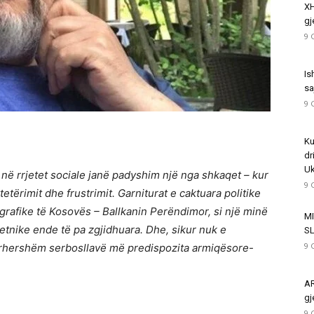
XH
gj
9 
Is
sa
9 
Ku
dr
Uk
t në rrjetet sociale janë padyshim një nga shkaqet – kur
9 
tërimit dhe frustrimit. Garniturat e caktuara politike
rafike të Kosovës – Ballkanin Perëndimor, si një minë
MI
tnike ende të pa zgjidhuara. Dhe, sikur nuk e
S
9 
përhershëm serbosllavë më predispozita armiqësore-
AR
gj
9 