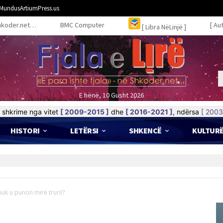
MundusArtiumPress.us
hkoder.net…
BMC Computer
[ Au
[ Libra NëLinjë ]
E hënë, 10 Gusht 2026
shkrime nga vitet
[ 2009-2015 ]
dhe
[ 2016-2021 ]
, ndërsa
[ 2003
HISTORI
LETËRSI
SHKENCË
KULTUR
uk u punon mirë truri!?