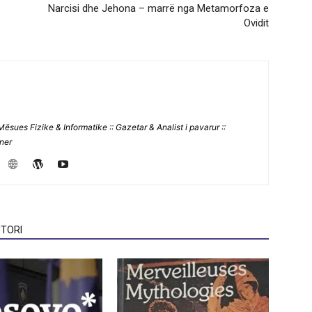
Narcisi dhe Jehona – marrë nga Metamorfoza e
Ovidit
Mësues Fizike & Informatike :: Gazetar & Analist i pavarur ::
jner
TORI