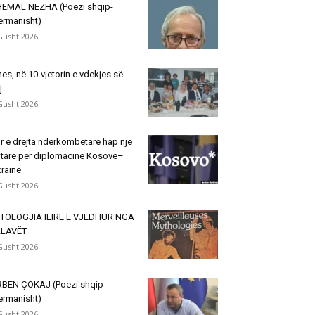
EMAL NEZHA (Poezi shqip-
ermanisht)
Gusht 2026
hes, në 10-vjetorin e vdekjes së
j…
Gusht 2026
r e drejta ndërkombëtare hap një
itare për diplomacinë Kosovë–
rainë
Gusht 2026
TOLOGJIA ILIRE E VJEDHUR NGA
LLAVËT
Gusht 2026
BEN ÇOKAJ (Poezi shqip-
ermanisht)
Gusht 2026