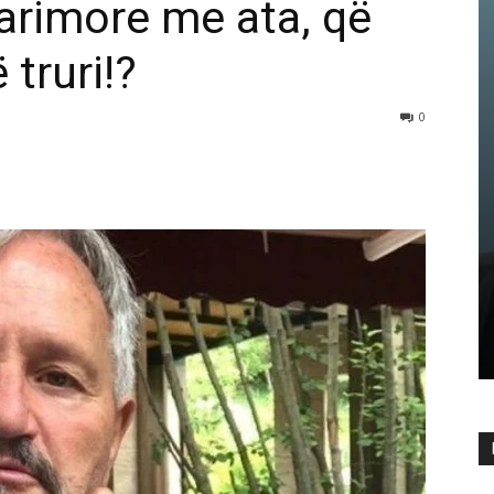
parimore me ata, që
truri!?
0