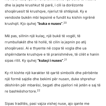
dhe ia jepte krushkut të parë, i cili ia dorëzonte
shoqëruesit të krushqve, njeriut të shtëpisë. Ky e
vendoste bukën mbi tepsinë e fundit ku kishin ngrënë
20
krushqit. Kjo quhej
“buka e nuses”
.
Më pas, sillnin një kulaç, një bukë të vogël, të
rrumbullakët dhe të hollë, të cilin ia jepnin po atij
shoqëruesi. Ai e thyente në copa të vogla dhe ua
shpërndante krushqve e të pranishmëve, të cilët e hanin
21
sipas ritit. Ky quhej
“kulaçi i nuses”
.
Ky rit kishte një karakter të qartë simbolik dhe përbënte
një formë sajdie dhe bekimi për nusen, duke shprehur
dëshirën për mbarësi, begati dhe pjellori në jetën e saj të
22
re bashkëshortore.
Sipas traditës, pasi vajza vishej nuse, ajo qante me