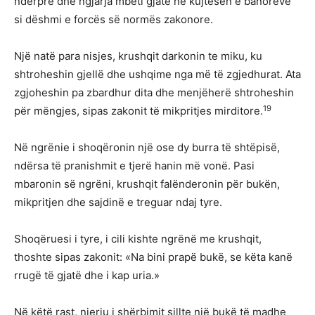
ndërpre dhe ngjarja mbeti gjatë në kujtesën e banorëve
si dëshmi e forcës së normës zakonore.
Një natë para nisjes, krushqit darkonin te miku, ku
shtroheshin gjellë dhe ushqime nga më të zgjedhurat. Ata
zgjoheshin pa zbardhur dita dhe menjëherë shtroheshin
19
për mëngjes, sipas zakonit të mikpritjes mirditore.
Në ngrënie i shoqëronin një ose dy burra të shtëpisë,
ndërsa të pranishmit e tjerë hanin më vonë. Pasi
mbaronin së ngrëni, krushqit falënderonin për bukën,
mikpritjen dhe sajdinë e treguar ndaj tyre.
Shoqëruesi i tyre, i cili kishte ngrënë me krushqit,
thoshte sipas zakonit: «Na bini prapë bukë, se këta kanë
rrugë të gjatë dhe i kap uria.»
Në këtë rast, njeriu i shërbimit sillte një bukë të madhe