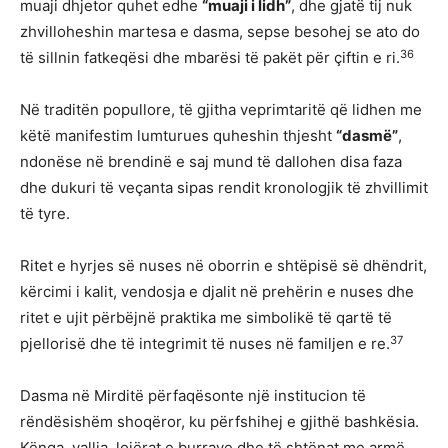
muaji dhjetor quhet edhe
“muaji i lidh”
, dhe gjatë tij nuk
zhvilloheshin martesa e dasma, sepse besohej se ato do
36
të sillnin fatkeqësi dhe mbarësi të pakët për çiftin e ri.
Në traditën popullore, të gjitha veprimtaritë që lidhen me
këtë manifestim lumturues quheshin thjesht
“dasmë”
,
ndonëse në brendinë e saj mund të dallohen disa faza
dhe dukuri të veçanta sipas rendit kronologjik të zhvillimit
të tyre.
Ritet e hyrjes së nuses në oborrin e shtëpisë së dhëndrit,
kërcimi i kalit, vendosja e djalit në prehërin e nuses dhe
ritet e ujit përbëjnë praktika me simbolikë të qartë të
37
pjellorisë dhe të integrimit të nuses në familjen e re.
Dasma në Mirditë përfaqësonte një institucion të
rëndësishëm shoqëror, ku përfshihej e gjithë bashkësia.
Kënga, vallja, lojërat e burrave dhe të shtënat me armë