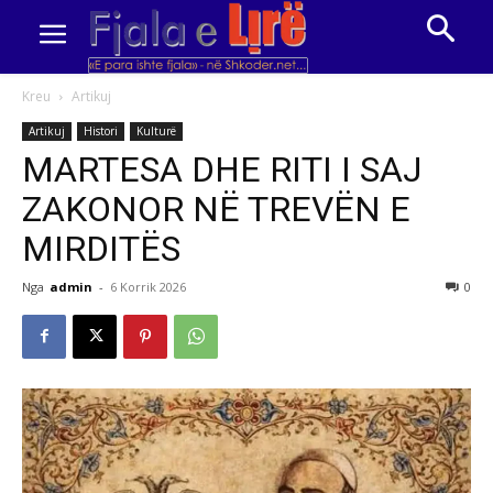
Kreu
Artikuj
Artikuj
Histori
Kulturë
MARTESA DHE RITI I SAJ
ZAKONOR NË TREVËN E
MIRDITËS
Nga
admin
-
6 Korrik 2026
0