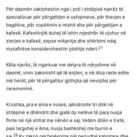
Për dasmën caktoheshin nga i zoti i shtëpisë njerëz të
specializuar për përgatitjen e ushqimeve, për therjen e
bagëtive, për copëtimin e mishit dhe për përgatitjen e
kafesë. Kafexhinjtë duhej të ishin mjeshtër të njohur në
zierjen e kafesë, sepse mikpritja dhe shërbimi ndaj
27
mysafirëve konsideroheshin çështje nderi.
Këta njerëz, të ngarkuar me detyra të ndryshme në
dasmë, vinin zakonisht që të enjten, e në disa raste edhe
më herët, për të përgatitur gjithçka që nevojitej për
ceremoninë.
Krushka, pra e ëma e nuses, qëndronte tri ditë në
shtëpinë e dhëndrit dhe gjatë dy netëve të para nusja
flinte në një shtrat me nënën e saj. Vetëm ditën e tretë,
pasi largohej e ëma, nusja bashkohej me burrin e
28
saj.
Ky zakon përfaqësonte një periudhë kalimtare dhe