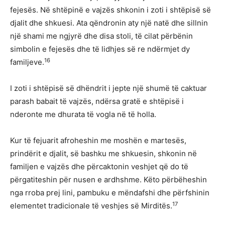
fejesës. Në shtëpinë e vajzës shkonin i zoti i shtëpisë së
djalit dhe shkuesi. Ata qëndronin aty një natë dhe sillnin
një shami me ngjyrë dhe disa stoli, të cilat përbënin
simbolin e fejesës dhe të lidhjes së re ndërmjet dy
16
familjeve.
I zoti i shtëpisë së dhëndrit i jepte një shumë të caktuar
parash babait të vajzës, ndërsa gratë e shtëpisë i
nderonte me dhurata të vogla në të holla.
Kur të fejuarit afroheshin me moshën e martesës,
prindërit e djalit, së bashku me shkuesin, shkonin në
familjen e vajzës dhe përcaktonin veshjet që do të
përgatiteshin për nusen e ardhshme. Këto përbëheshin
nga rroba prej lini, pambuku e mëndafshi dhe përfshinin
17
elementet tradicionale të veshjes së Mirditës.