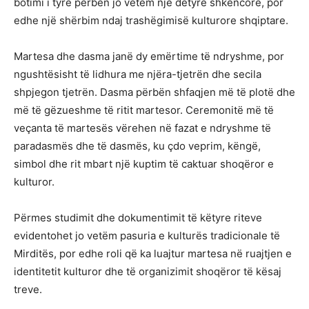
botimi i tyre përbën jo vetëm një detyrë shkencore, por
edhe një shërbim ndaj trashëgimisë kulturore shqiptare.
Martesa dhe dasma janë dy emërtime të ndryshme, por
ngushtësisht të lidhura me njëra-tjetrën dhe secila
shpjegon tjetrën. Dasma përbën shfaqjen më të plotë dhe
më të gëzueshme të ritit martesor. Ceremonitë më të
veçanta të martesës vërehen në fazat e ndryshme të
paradasmës dhe të dasmës, ku çdo veprim, këngë,
simbol dhe rit mbart një kuptim të caktuar shoqëror e
kulturor.
Përmes studimit dhe dokumentimit të këtyre riteve
evidentohet jo vetëm pasuria e kulturës tradicionale të
Mirditës, por edhe roli që ka luajtur martesa në ruajtjen e
identitetit kulturor dhe të organizimit shoqëror të kësaj
treve.