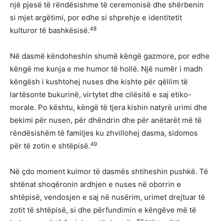
një pjesë të rëndësishme të ceremonisë dhe shërbenin
si mjet argëtimi, por edhe si shprehje e identitetit
48
kulturor të bashkësisë.
Në dasmë këndoheshin shumë këngë gazmore, por edhe
këngë me kunja e me humor të hollë. Një numër i madh
këngësh i kushtohej nuses dhe kishte për qëllim të
lartësonte bukurinë, virtytet dhe cilësitë e saj etiko-
morale. Po kështu, këngë të tjera kishin natyrë urimi dhe
bekimi për nusen, për dhëndrin dhe për anëtarët më të
rëndësishëm të familjes ku zhvillohej dasma, sidomos
49
për të zotin e shtëpisë.
Në çdo moment kulmor të dasmës shtiheshin pushkë. Të
shtënat shoqëronin ardhjen e nuses në oborrin e
shtëpisë, vendosjen e saj në nusërim, urimet drejtuar të
zotit të shtëpisë, si dhe përfundimin e këngëve më të
50