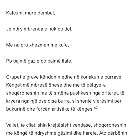
Kafexhi, more dembel,
Je ndry mbrenda e nuk po del,
Me na pru xhezmen me kafe,
Po bajmë gaz e po bajmë llafe.
Grupet e grave këndonin edhe në konakun e burrave.
Këngët më mbresëlënëse dhe më të pëlqyera
shoqëroheshin me të shtëna pushkësh nga dritaret, të
kryera nga një ose disa burra, si shenjë vlerësimi për
47
bukurinë dhe forcën artistike të këngës.
Vallet, të cilat ishin krejtësisht vendase, shoqëroheshin
me këngë të ndryshme gëzimi dhe hareje. Ato përbënin