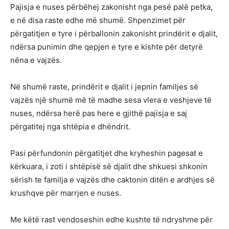
Pajisja e nuses përbëhej zakonisht nga pesë palë petka,
e në disa raste edhe më shumë. Shpenzimet për
përgatitjen e tyre i përballonin zakonisht prindërit e djalit,
ndërsa punimin dhe qepjen e tyre e kishte për detyrë
nëna e vajzës.
Në shumë raste, prindërit e djalit i jepnin familjes së
vajzës një shumë më të madhe sesa vlera e veshjeve të
nuses, ndërsa herë pas here e gjithë pajisja e saj
përgatitej nga shtëpia e dhëndrit.
Pasi përfundonin përgatitjet dhe kryheshin pagesat e
kërkuara, i zoti i shtëpisë së djalit dhe shkuesi shkonin
sërish te familja e vajzës dhe caktonin ditën e ardhjes së
krushqve për marrjen e nuses.
Me këtë rast vendoseshin edhe kushte të ndryshme për