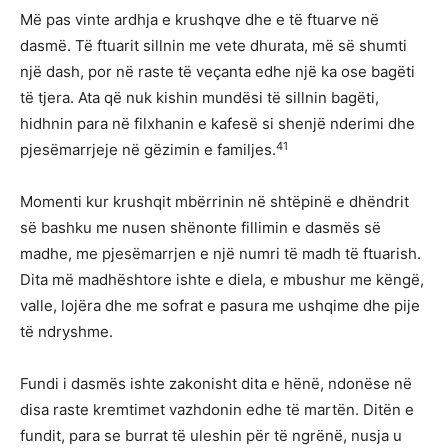
Më pas vinte ardhja e krushqve dhe e të ftuarve në
dasmë. Të ftuarit sillnin me vete dhurata, më së shumti
një dash, por në raste të veçanta edhe një ka ose bagëti
të tjera. Ata që nuk kishin mundësi të sillnin bagëti,
hidhnin para në filxhanin e kafesë si shenjë nderimi dhe
41
pjesëmarrjeje në gëzimin e familjes.
Momenti kur krushqit mbërrinin në shtëpinë e dhëndrit
së bashku me nusen shënonte fillimin e dasmës së
madhe, me pjesëmarrjen e një numri të madh të ftuarish.
Dita më madhështore ishte e diela, e mbushur me këngë,
valle, lojëra dhe me sofrat e pasura me ushqime dhe pije
të ndryshme.
Fundi i dasmës ishte zakonisht dita e hënë, ndonëse në
disa raste kremtimet vazhdonin edhe të martën. Ditën e
fundit, para se burrat të uleshin për të ngrënë, nusja u