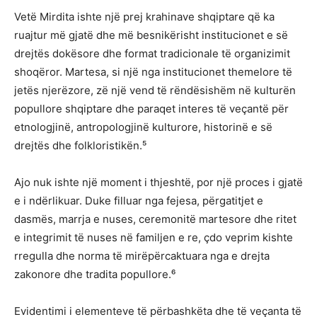
Vetë Mirdita ishte një prej krahinave shqiptare që ka
ruajtur më gjatë dhe më besnikërisht institucionet e së
drejtës dokësore dhe format tradicionale të organizimit
shoqëror. Martesa, si një nga institucionet themelore të
jetës njerëzore, zë një vend të rëndësishëm në kulturën
popullore shqiptare dhe paraqet interes të veçantë për
etnologjinë, antropologjinë kulturore, historinë e së
drejtës dhe folkloristikën.⁵
Ajo nuk ishte një moment i thjeshtë, por një proces i gjatë
e i ndërlikuar. Duke filluar nga fejesa, përgatitjet e
dasmës, marrja e nuses, ceremonitë martesore dhe ritet
e integrimit të nuses në familjen e re, çdo veprim kishte
rregulla dhe norma të mirëpërcaktuara nga e drejta
zakonore dhe tradita popullore.⁶
Evidentimi i elementeve të përbashkëta dhe të veçanta të