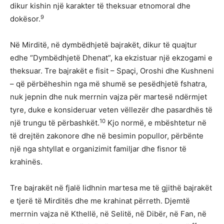
dikur kishin një karakter të theksuar etnomoral dhe
9
dokësor.
Në Mirditë, në dymbëdhjetë bajrakët, dikur të quajtur
edhe “Dymbëdhjetë Dhenat”, ka ekzistuar një ekzogami e
theksuar. Tre bajrakët e fisit – Spaçi, Oroshi dhe Kushneni
– që përbëheshin nga më shumë se pesëdhjetë fshatra,
nuk jepnin dhe nuk merrnin vajza për martesë ndërmjet
tyre, duke e konsideruar veten vëllezër dhe pasardhës të
10
një trungu të përbashkët.
Kjo normë, e mbështetur në
të drejtën zakonore dhe në besimin popullor, përbënte
një nga shtyllat e organizimit familjar dhe fisnor të
krahinës.
Tre bajrakët në fjalë lidhnin martesa me të gjithë bajrakët
e tjerë të Mirditës dhe me krahinat përreth. Djemtë
merrnin vajza në Kthellë, në Selitë, në Dibër, në Fan, në