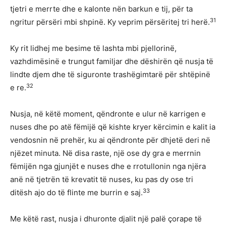
tjetri e merrte dhe e kalonte nën barkun e tij, për ta
31
ngritur përsëri mbi shpinë. Ky veprim përsëritej tri herë.
Ky rit lidhej me besime të lashta mbi pjellorinë,
vazhdimësinë e trungut familjar dhe dëshirën që nusja të
lindte djem dhe të siguronte trashëgimtarë për shtëpinë
32
e re.
Nusja, në këtë moment, qëndronte e ulur në karrigen e
nuses dhe po atë fëmijë që kishte kryer kërcimin e kalit ia
vendosnin në prehër, ku ai qëndronte për dhjetë deri në
njëzet minuta. Në disa raste, një ose dy gra e merrnin
fëmijën nga gjunjët e nuses dhe e rrotullonin nga njëra
anë në tjetrën të krevatit të nuses, ku pas dy ose tri
33
ditësh ajo do të flinte me burrin e saj.
Me këtë rast, nusja i dhuronte djalit një palë çorape të