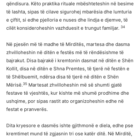
qëndisura. Këto praktika rituale mbështeteshin në besime
të lashta, sipas të cilave sigurohej mbarësia dhe lumturia
e çiftit, si edhe pjelloria e nuses dhe lindja e djemve, të
34
cilët konsideroheshin vazhduesit e trungut familjar.
Në pjesën më të madhe të Mirditës, martesa dhe dasma
zhvilloheshin në ditën e festës më të rëndësishme të
bajrakut. Disa bajrakë i kremtonin dasmat në ditën e Shën
Kollit, disa në ditën e Shna Premtes, të tjerë në festën e
të Shëlbuemit, ndërsa disa të tjerë në ditën e Shën
35
Mërisë.
Martesat zhvilloheshin më së shumti gjatë
festave të vjeshtës, kur kishte më shumë prodhime dhe
ushqime, por sipas rastit ato organizoheshin edhe në
festat e pranverës.
Dita kryesore e dasmës ishte gjithmonë e diela, edhe pse
kremtimet mund të zgjasnin tri ose katër ditë. Në Mirditë,