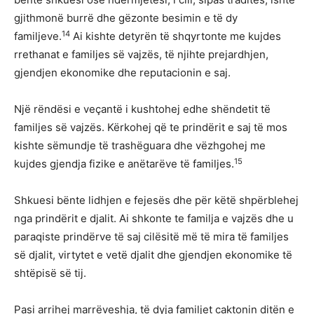
gjithmonë burrë dhe gëzonte besimin e të dy
14
familjeve.
Ai kishte detyrën të shqyrtonte me kujdes
rrethanat e familjes së vajzës, të njihte prejardhjen,
gjendjen ekonomike dhe reputacionin e saj.
Një rëndësi e veçantë i kushtohej edhe shëndetit të
familjes së vajzës. Kërkohej që te prindërit e saj të mos
kishte sëmundje të trashëguara dhe vëzhgohej me
15
kujdes gjendja fizike e anëtarëve të familjes.
Shkuesi bënte lidhjen e fejesës dhe për këtë shpërblehej
nga prindërit e djalit. Ai shkonte te familja e vajzës dhe u
paraqiste prindërve të saj cilësitë më të mira të familjes
së djalit, virtytet e vetë djalit dhe gjendjen ekonomike të
shtëpisë së tij.
Pasi arrihej marrëveshja, të dyja familjet caktonin ditën e