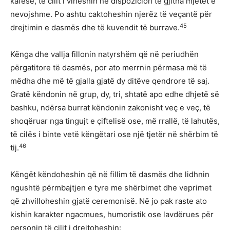
kafesë, të cilit i viheshin në dispozicion të gjitha mjetet e
nevojshme. Po ashtu caktoheshin njerëz të veçantë për
45
drejtimin e dasmës dhe të kuvendit të burrave.
Kënga dhe vallja fillonin natyrshëm që në periudhën
përgatitore të dasmës, por ato merrnin përmasa më të
mëdha dhe më të gjalla gjatë dy ditëve qendrore të saj.
Gratë këndonin në grup, dy, tri, shtatë apo edhe dhjetë së
bashku, ndërsa burrat këndonin zakonisht veç e veç, të
shoqëruar nga tingujt e çiftelisë ose, më rrallë, të lahutës,
të cilës i binte vetë këngëtari ose një tjetër në shërbim të
46
tij.
Këngët këndoheshin që në fillim të dasmës dhe lidhnin
ngushtë përmbajtjen e tyre me shërbimet dhe veprimet
që zhvilloheshin gjatë ceremonisë. Në jo pak raste ato
kishin karakter ngacmues, humoristik ose lavdërues për
personin të cilit i drejtoheshin: