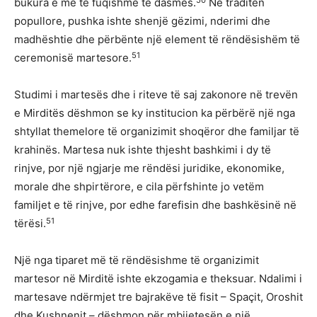
bukura e më të fuqishme të dasmës.
Në traditën
popullore, pushka ishte shenjë gëzimi, nderimi dhe
madhështie dhe përbënte një element të rëndësishëm të
51
ceremonisë martesore.
Studimi i martesës dhe i riteve të saj zakonore në trevën
e Mirditës dëshmon se ky institucion ka përbërë një nga
shtyllat themelore të organizimit shoqëror dhe familjar të
krahinës. Martesa nuk ishte thjesht bashkimi i dy të
rinjve, por një ngjarje me rëndësi juridike, ekonomike,
morale dhe shpirtërore, e cila përfshinte jo vetëm
familjet e të rinjve, por edhe farefisin dhe bashkësinë në
51
tërësi.
Një nga tiparet më të rëndësishme të organizimit
martesor në Mirditë ishte ekzogamia e theksuar. Ndalimi i
martesave ndërmjet tre bajrakëve të fisit – Spaçit, Oroshit
dhe Kushnenit – dëshmon për mbijetesën e një