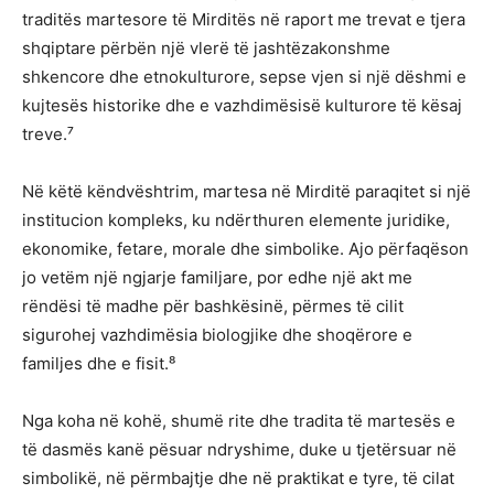
traditës martesore të Mirditës në raport me trevat e tjera
shqiptare përbën një vlerë të jashtëzakonshme
shkencore dhe etnokulturore, sepse vjen si një dëshmi e
kujtesës historike dhe e vazhdimësisë kulturore të kësaj
treve.⁷
Në këtë këndvështrim, martesa në Mirditë paraqitet si një
institucion kompleks, ku ndërthuren elemente juridike,
ekonomike, fetare, morale dhe simbolike. Ajo përfaqëson
jo vetëm një ngjarje familjare, por edhe një akt me
rëndësi të madhe për bashkësinë, përmes të cilit
sigurohej vazhdimësia biologjike dhe shoqërore e
familjes dhe e fisit.⁸
Nga koha në kohë, shumë rite dhe tradita të martesës e
të dasmës kanë pësuar ndryshime, duke u tjetërsuar në
simbolikë, në përmbajtje dhe në praktikat e tyre, të cilat