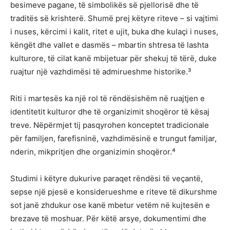
besimeve pagane, të simbolikës së pjellorisë dhe të
traditës së krishterë. Shumë prej këtyre riteve – si vajtimi
i nuses, kërcimi i kalit, ritet e ujit, buka dhe kulaçi i nuses,
këngët dhe vallet e dasmës – mbartin shtresa të lashta
kulturore, të cilat kanë mbijetuar për shekuj të tërë, duke
ruajtur një vazhdimësi të admirueshme historike.³
Riti i martesës ka një rol të rëndësishëm në ruajtjen e
identitetit kulturor dhe të organizimit shoqëror të kësaj
treve. Nëpërmjet tij pasqyrohen konceptet tradicionale
për familjen, farefisninë, vazhdimësinë e trungut familjar,
nderin, mikpritjen dhe organizimin shoqëror.⁴
Studimi i këtyre dukurive paraqet rëndësi të veçantë,
sepse një pjesë e konsiderueshme e riteve të dikurshme
sot janë zhdukur ose kanë mbetur vetëm në kujtesën e
brezave të moshuar. Për këtë arsye, dokumentimi dhe