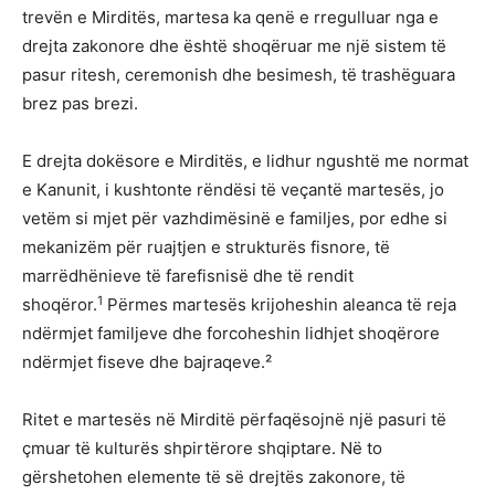
trevën e Mirditës, martesa ka qenë e rregulluar nga e
drejta zakonore dhe është shoqëruar me një sistem të
pasur ritesh, ceremonish dhe besimesh, të trashëguara
brez pas brezi.
E drejta dokësore e Mirditës, e lidhur ngushtë me normat
e Kanunit, i kushtonte rëndësi të veçantë martesës, jo
vetëm si mjet për vazhdimësinë e familjes, por edhe si
mekanizëm për ruajtjen e strukturës fisnore, të
marrëdhënieve të farefisnisë dhe të rendit
1
shoqëror.
Përmes martesës krijoheshin aleanca të reja
ndërmjet familjeve dhe forcoheshin lidhjet shoqërore
ndërmjet fiseve dhe bajraqeve.²
Ritet e martesës në Mirditë përfaqësojnë një pasuri të
çmuar të kulturës shpirtërore shqiptare. Në to
gërshetohen elemente të së drejtës zakonore, të