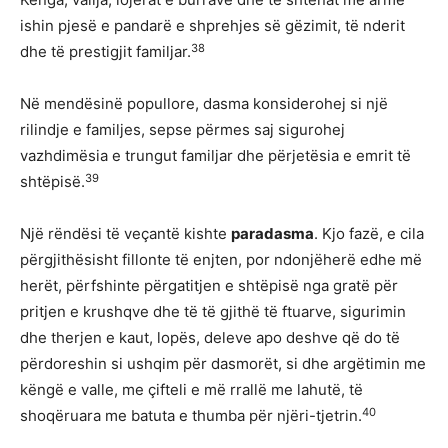
ishin pjesë e pandarë e shprehjes së gëzimit, të nderit
38
dhe të prestigjit familjar.
Në mendësinë popullore, dasma konsiderohej si një
rilindje e familjes, sepse përmes saj sigurohej
vazhdimësia e trungut familjar dhe përjetësia e emrit të
39
shtëpisë.
Një rëndësi të veçantë kishte
paradasma
. Kjo fazë, e cila
përgjithësisht fillonte të enjten, por ndonjëherë edhe më
herët, përfshinte përgatitjen e shtëpisë nga gratë për
pritjen e krushqve dhe të të gjithë të ftuarve, sigurimin
dhe therjen e kaut, lopës, deleve apo deshve që do të
përdoreshin si ushqim për dasmorët, si dhe argëtimin me
këngë e valle, me çifteli e më rrallë me lahutë, të
40
shoqëruara me batuta e thumba për njëri-tjetrin.