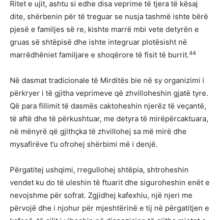
Ritet e ujit, ashtu si edhe disa veprime të tjera të kësaj
dite, shërbenin për të treguar se nusja tashmë ishte bërë
pjesë e familjes së re, kishte marrë mbi vete detyrën e
gruas së shtëpisë dhe ishte integruar plotësisht në
44
marrëdhëniet familjare e shoqërore të fisit të burrit.
Në dasmat tradicionale të Mirditës bie në sy organizimi i
përkryer i të gjitha veprimeve që zhvilloheshin gjatë tyre.
Që para fillimit të dasmës caktoheshin njerëz të veçantë,
të aftë dhe të përkushtuar, me detyra të mirëpërcaktuara,
në mënyrë që gjithçka të zhvillohej sa më mirë dhe
mysafirëve t’u ofrohej shërbimi më i denjë.
Përgatitej ushqimi, rregullohej shtëpia, shtroheshin
vendet ku do të uleshin të ftuarit dhe siguroheshin enët e
nevojshme për sofrat. Zgjidhej kafexhiu, një njeri me
përvojë dhe i njohur për mjeshtërinë e tij në përgatitjen e