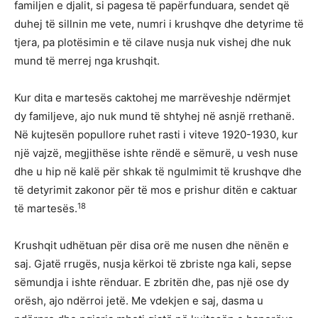
familjen e djalit, si pagesa të papërfunduara, sendet që
duhej të sillnin me vete, numri i krushqve dhe detyrime të
tjera, pa plotësimin e të cilave nusja nuk vishej dhe nuk
mund të merrej nga krushqit.
Kur dita e martesës caktohej me marrëveshje ndërmjet
dy familjeve, ajo nuk mund të shtyhej në asnjë rrethanë.
Në kujtesën popullore ruhet rasti i viteve 1920-1930, kur
një vajzë, megjithëse ishte rëndë e sëmurë, u vesh nuse
dhe u hip në kalë për shkak të ngulmimit të krushqve dhe
të detyrimit zakonor për të mos e prishur ditën e caktuar
18
të martesës.
Krushqit udhëtuan për disa orë me nusen dhe nënën e
saj. Gjatë rrugës, nusja kërkoi të zbriste nga kali, sepse
sëmundja i ishte rënduar. E zbritën dhe, pas një ose dy
orësh, ajo ndërroi jetë. Me vdekjen e saj, dasma u