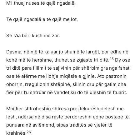
M’i thuaj nuses të qajë ngadalë,
Të qajë ngadalë e të qajë me lot,
Se s’ia bëri kush me zor.
Dasma, në një të kaluar jo shumë të largët, por edhe në
25
kohë më të hershme, thuhet se zgjaste tri ditë.
Dy ose
tri ditë para fillimit të saj vinin për shërbim gra nga fshati
ose të afërme me lidhje miqësie e gjinie. Ato pastronin
oborrin, rregullonin shtëpinë, sillnin dru për gatim dhe
fier për t’u shtruar në vendet ku do të uleshin të ftuarit.
Mbi fier shtroheshin shtresa prej lëkurësh delesh me
lesh, ndërsa në disa raste përdoreshin edhe postaqe të
punuara në avlëmend, sipas traditës së vjetër të
26
krahinës.