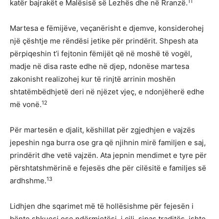
11
katër bajrakët e Malësisë së Lezhës dhe në Rranzë.
Martesa e fëmijëve, veçanërisht e djemve, konsiderohej
një çështje me rëndësi jetike për prindërit. Shpesh ata
përpiqeshin t’i fejtonin fëmijët që në moshë të vogël,
madje në disa raste edhe në djep, ndonëse martesa
zakonisht realizohej kur të rinjtë arrinin moshën
shtatëmbëdhjetë deri në njëzet vjeç, e ndonjëherë edhe
12
më vonë.
Për martesën e djalit, këshillat për zgjedhjen e vajzës
jepeshin nga burra ose gra që njihnin mirë familjen e saj,
prindërit dhe vetë vajzën. Ata jepnin mendimet e tyre për
përshtatshmërinë e fejesës dhe për cilësitë e familjes së
13
ardhshme.
Lidhjen dhe sqarimet më të hollësishme për fejesën i
bënte shkuesi ose ndërmjetësi, i cili, sipas traditës, ishte