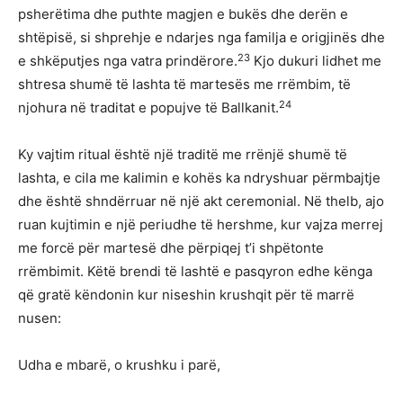
psherëtima dhe puthte magjen e bukës dhe derën e
shtëpisë, si shprehje e ndarjes nga familja e origjinës dhe
23
e shkëputjes nga vatra prindërore.
Kjo dukuri lidhet me
shtresa shumë të lashta të martesës me rrëmbim, të
24
njohura në traditat e popujve të Ballkanit.
Ky vajtim ritual është një traditë me rrënjë shumë të
lashta, e cila me kalimin e kohës ka ndryshuar përmbajtje
dhe është shndërruar në një akt ceremonial. Në thelb, ajo
ruan kujtimin e një periudhe të hershme, kur vajza merrej
me forcë për martesë dhe përpiqej t’i shpëtonte
rrëmbimit. Këtë brendi të lashtë e pasqyron edhe kënga
që gratë këndonin kur niseshin krushqit për të marrë
nusen:
Udha e mbarë, o krushku i parë,