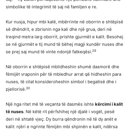
simbolike të integrimit të saj në familjen e re.
Kur nusja, hipur mbi kalë, mbërrinte në oborrin e shtëpisë
së dhëndrit, e zbrisnin nga kali dhe një grua, deri në
treqind metra larg oborrit, prishte gjurmët e kalit. Besohej
se në gjurmët e tij mund të bëhej magji kundër nuses dhe
29
se prej saj mund të vinte ndonjë fatkeqësi.
Në oborrin e shtëpisë mblidheshin shumë dasmorë dhe
fëmijët vraponin për të mbledhur arrat që hidheshin para
nuses, të cilat konsideroheshin simbol i begatisë dhe i
30
pjellorisë.
Një nga ritet më të veçanta të dasmës ishte
kërcimi i kalit
të nuses
. Në këtë rit përfshihej një djalë i vogël, pesë
deri në shtatë vjeç. Dy burra qëndronin në të dy anët e
kalit: njëri e ngrinte fëmijën mbi shpinën e kalit, ndërsa