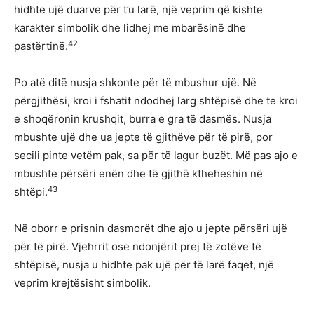
hidhte ujë duarve për t’u larë, një veprim që kishte
karakter simbolik dhe lidhej me mbarësinë dhe
42
pastërtinë.
Po atë ditë nusja shkonte për të mbushur ujë. Në
përgjithësi, kroi i fshatit ndodhej larg shtëpisë dhe te kroi
e shoqëronin krushqit, burra e gra të dasmës. Nusja
mbushte ujë dhe ua jepte të gjithëve për të pirë, por
secili pinte vetëm pak, sa për të lagur buzët. Më pas ajo e
mbushte përsëri enën dhe të gjithë ktheheshin në
43
shtëpi.
Në oborr e prisnin dasmorët dhe ajo u jepte përsëri ujë
për të pirë. Vjehrrit ose ndonjërit prej të zotëve të
shtëpisë, nusja u hidhte pak ujë për të larë faqet, një
veprim krejtësisht simbolik.