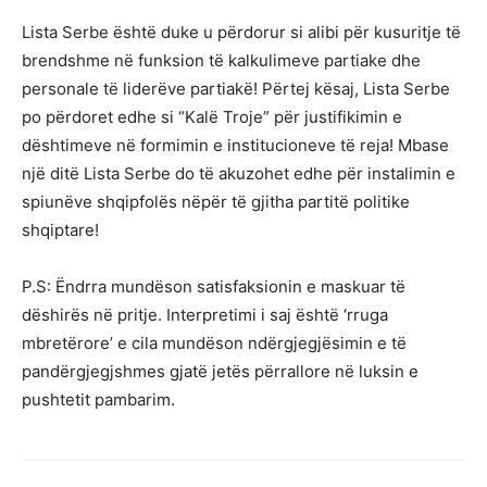
Lista Serbe është duke u përdorur si alibi për kusuritje të
brendshme në funksion të kalkulimeve partiake dhe
personale të liderëve partiakë! Përtej kësaj, Lista Serbe
po përdoret edhe si “Kalë Troje” për justifikimin e
dështimeve në formimin e institucioneve të reja! Mbase
një ditë Lista Serbe do të akuzohet edhe për instalimin e
spiunëve shqipfolës nëpër të gjitha partitë politike
shqiptare!
P.S: Ëndrra mundëson satisfaksionin e maskuar të
dëshirës në pritje. Interpretimi i saj është ‘rruga
mbretërore’ e cila mundëson ndërgjegjësimin e të
pandërgjegjshmes gjatë jetës përrallore në luksin e
pushtetit pambarim.