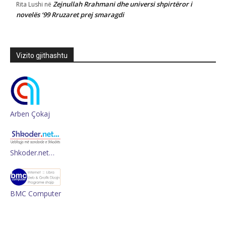
Zejnullah Rrahmani dhe universi shpirtëror i
Rita Lushi
në
novelës ‘99 Rruzaret prej smaragdi
Vizito gjithashtu
Arben Çokaj
Shkoder.net…
BMC Computer