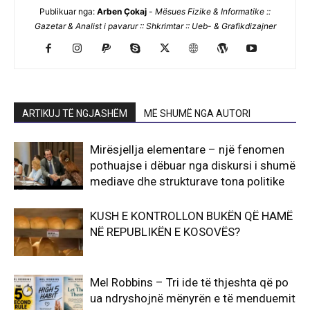
Publikuar nga:
Arben Çokaj
-
Mësues Fizike & Informatike ::
Gazetar & Analist i pavarur :: Shkrimtar :: Ueb- & Grafikdizajner
ARTIKUJ TË NGJASHËM
MË SHUMË NGA AUTORI
Mirësjellja elementare – një fenomen
pothuajse i dëbuar nga diskursi i shumë
mediave dhe strukturave tona politike
KUSH E KONTROLLON BUKËN QË HAMË
NË REPUBLIKËN E KOSOVËS?
Mel Robbins – Tri ide të thjeshta që po
ua ndryshojnë mënyrën e të menduemit