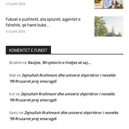
5 Gusht 2026
Fuksat e pushtetit, ata spiunët, agjentët e
fshehtë, që hanë bukë...
5 Gusht 2026
KOMENTET E FUNDIT
Razijes, 90-vjetorin e lindjes së saj…
Ibrahim
në
Zejnullah Rrahmani dhe universi shpirtëror i novelës
Mali
në
‘99 Rruzaret prej smaragdi
Zejnullah Rrahmani dhe universi shpirtëror i novelës
k.m
në
‘99 Rruzaret prej smaragdi
Zejnullah Rrahmani dhe universi shpirtëror i novelës
Genci
në
‘99 Rruzaret prej smaragdi