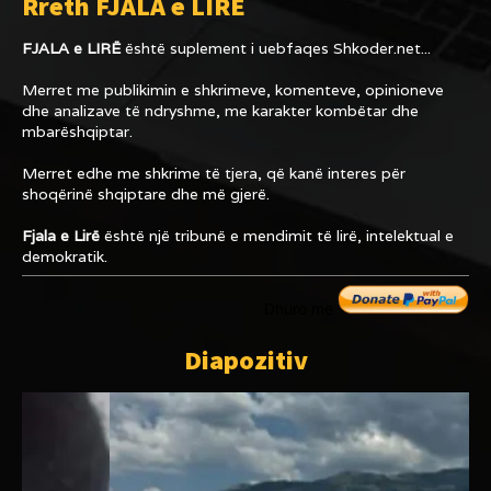
Rreth FJALA e LIRË
FJALA e LIRË
është suplement i uebfaqes
Shkoder.net...
Merret me publikimin e shkrimeve, komenteve, opinioneve
dhe analizave të ndryshme, me karakter kombëtar dhe
mbarëshqiptar.
Merret edhe me shkrime të tjera, që kanë interes për
shoqërinë shqiptare dhe më gjerë.
Fjala e Lirë
është një tribunë e mendimit të lirë, intelektual e
demokratik.
Dhuro me
Diapozitiv