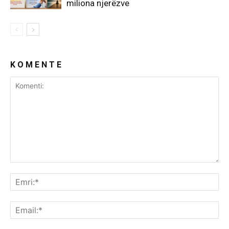
miliona njerëzve
K O M E N T E