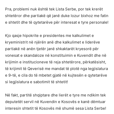
Pra, problemi nuk është tek Lista Serbe, por tek krerët
shtetëror dhe partiakë që janë duke lozur bixhoz me fatin
e shtetit dhe të qytetarëve për interesat e tyre personale!
Kjo qasje hipokrite e presidentes me kalkulimet e
kryeministrit në njërën anë dhe kalkulimet e liderëve
partiakë në anën tjetër janë shkaktarët kryesorë për
vonesat e skandaloze në konstituimin e Kuvendit dhe në
krijimin e institucioneve të reja shtetërore, përkatësisht,
të krijimit të Qeverisë me mandat të plotë nga legjislatura
e 9-të, e cila do të mbetet gjatë në kujtesën e qytetarëve
si legjislatura e sabotimit të shtetit!
Në fakt, partitë shqiptare dhe lierët e tyre me ndikim tek
deputetët servil në Kuvendin e Kosovës e kanë dëmtuar
interesin shtetit të Kosovës më shumë sesa Lista Serbe!