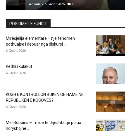
admin
-
6 Gusht 2026
0
a
POSTIMET E FUNDIT
Mirësjellja elementare – një fenomen
pothuajse i dëbuar nga diskursi i...
6 Gusht 2026
Kedhi i kulakut
6 Gusht 2026
KUSH E KONTROLLON BUKËN QË HAMË NË
REPUBLIKËN E KOSOVËS?
6 Gusht 2026
Mel Robbins – Tri ide të thjeshta që po ua
ndryshojnë...