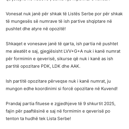
Vonesat nuk janë për shkak të Listës Serbe por për shkak
të mungesës së numrave të ish partive shqiptare në
pushtet dhe atyre në opozitë!
Shkaqet e vonesave janë të qarta, ish partia në pushtet
me aleatët e saj, gjegjësisht LVV+G+A nuk i kanë numrat
për formimin e qeverisë, sikurse që nuk i kanë as ish
partitë opozitare PDK, LDK dhe AAK.
Ish partitë opozitare përveqse nuk i kanë numrat, ju
mungon edhe koordinimi si forcë opozitare në Kuvend!
Prandaj partia fituese e zgjedhjeve të 9 shkurtit 2025,
fajin për paaftësinë e saj në formimin e qeverisë po
tenton ta hudhë tek Lista Serbe!