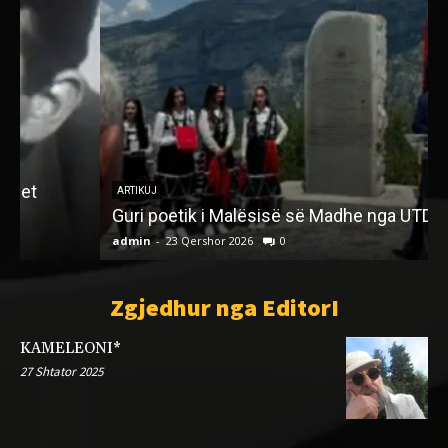
ARTIKUJ
Guri poetik i Malësisë së Madhe nga UTD
admin
-
23 Qershor 2026
0
a
Zgjedhur nga EditorI
KAMELEONI*
27 Shtator 2025