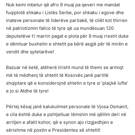
Nuk kemi mbetur që afro 9 muaj pa qeveri me mandat
fuqiplotë shkaku i Listës Serbe, por shkaku i egove dhe
inateve personale të liderëve partiakë, të cilët kot thirren
në patriotizmin fallco të tyre që ua mundësuan 120
deputetëve t’i marrin pagat e plota për 9 muaj rresht duke
e dëmtuar buxhetin e shtetit pa bërë asgjë për të mirën e
vendit dhe qytetarëve!
Bazuar në ketë, atëherë lirisht mund të themi se armiqt
më të mëdhenj të shtetit të Kosovës janë partitë
shqiptare që e konsiderojnë shtetin e tyre si ‘plaçkë lufte’
e jo si Atdhe të tyre!
Përtej kësaj janë kalukulimet personale të Vjosa Osmanit,
e cila është duke e pshtjelluar lëmshin më qëllim deri në
arritjen e afatit kohor, që e synon ajo rizgjedhjen e
sërishme në postin e Presidentes së shtetit!