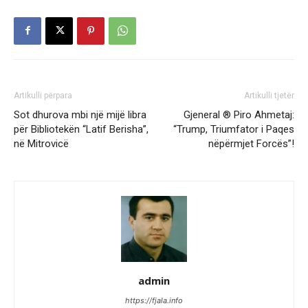
Artikulli përpara
Artikulli tjetër
Sot dhurova mbi një mijë libra
Gjeneral ® Piro Ahmetaj:
për Bibliotekën “Latif Berisha”,
“Trump, Triumfator i Paqes
në Mitrovicë
nëpërmjet Forcës”!
admin
https://fjala.info