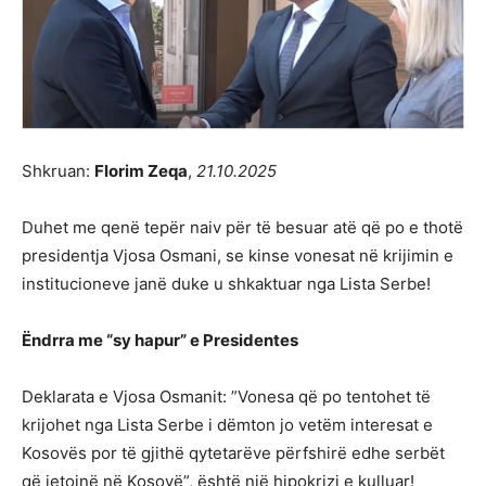
Shkruan:
Florim Zeqa
,
21.10.2025
Duhet me qenë tepër naiv për të besuar atë që po e thotë
presidentja Vjosa Osmani, se kinse vonesat në krijimin e
institucioneve janë duke u shkaktuar nga Lista Serbe!
Ëndrra me “sy hapur” e Presidentes
Deklarata e Vjosa Osmanit: ”Vonesa që po tentohet të
krijohet nga Lista Serbe i dëmton jo vetëm interesat e
Kosovës por të gjithë qytetarëve përfshirë edhe serbët
që jetojnë në Kosovë”, është një hipokrizi e kulluar!