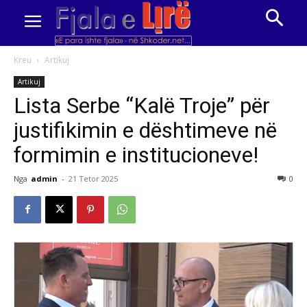
Kreu
Artikuj
Artikuj
Lista Serbe “Kalë Troje” për
justifikimin e dështimeve në
formimin e institucioneve!
Nga
admin
-
21 Tetor 2025
0