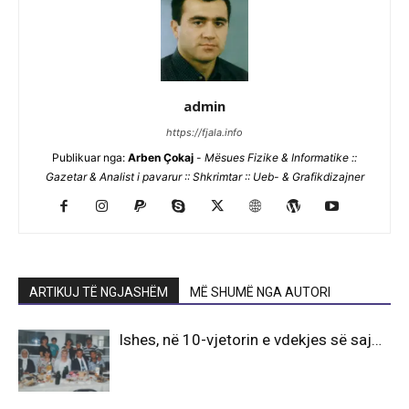
admin
https://fjala.info
Publikuar nga:
Arben Çokaj
-
Mësues Fizike & Informatike ::
Gazetar & Analist i pavarur :: Shkrimtar :: Ueb- & Grafikdizajner
ARTIKUJ TË NGJASHËM
MË SHUMË NGA AUTORI
Ishes, në 10-vjetorin e vdekjes së saj…