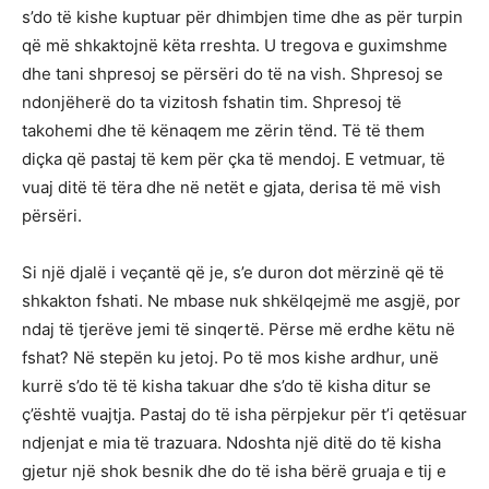
s’do të kishe kuptuar për dhimbjen time dhe as për turpin
që më shkaktojnë këta rreshta. U tregova e guximshme
dhe tani shpresoj se përsëri do të na vish. Shpresoj se
ndonjëherë do ta vizitosh fshatin tim. Shpresoj të
takohemi dhe të kënaqem me zërin tënd. Të të them
diçka që pastaj të kem për çka të mendoj. E vetmuar, të
vuaj ditë të tëra dhe në netët e gjata, derisa të më vish
përsëri.
Si një djalë i veçantë që je, s’e duron dot mërzinë që të
shkakton fshati. Ne mbase nuk shkëlqejmë me asgjë, por
ndaj të tjerëve jemi të sinqertë. Përse më erdhe këtu në
fshat? Në stepën ku jetoj. Po të mos kishe ardhur, unë
kurrë s’do të të kisha takuar dhe s’do të kisha ditur se
ç’është vuajtja. Pastaj do të isha përpjekur për t’i qetësuar
ndjenjat e mia të trazuara. Ndoshta një ditë do të kisha
gjetur një shok besnik dhe do të isha bërë gruaja e tij e