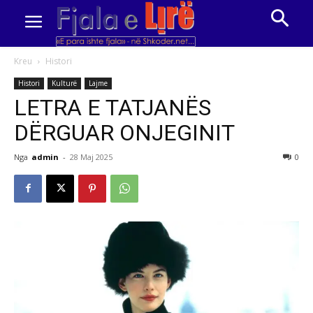
Kreu
Histori
Histori
Kulturë
Lajme
LETRA E TATJANËS
DËRGUAR ONJEGINIT
Nga
admin
-
28 Maj 2025
0