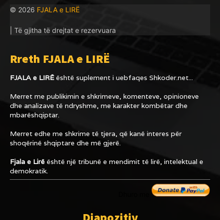
© 2026
FJALA e LIRË
| Të gjitha të drejtat e rezervuara
Rreth FJALA e LIRË
FJALA e LIRË
është suplement i uebfaqes
Shkoder.net...
Merret me publikimin e shkrimeve, komenteve, opinioneve
dhe analizave të ndryshme, me karakter kombëtar dhe
mbarëshqiptar.
Merret edhe me shkrime të tjera, që kanë interes për
shoqërinë shqiptare dhe më gjerë.
Fjala e Lirë
është një tribunë e mendimit të lirë, intelektual e
demokratik.
Dhuro me
Diapozitiv