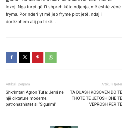
lexoj. Nga turpi që t’i shpreh këto ndjenja, më është zënë
fryma. Por nderi yt më jep frymë plot jetë, ndaj i
dorëzohem atij pa frikë…
Artikulli përpara
Artikulli tjetër
Shkrimtari Agron Tufa: Jemi në
TA DUASH KOSOVËN DO TË
një diktaturë moderne,
THOTË TË JETOSH DHE TË
patronazhistët si “Sigurimi”
VEPROSH PËR TË