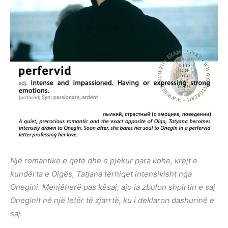
Një romantike e qetë dhe e pjekur para kohe, krejt e
kundërta e Olgës, Tatjana tërhiqet intensivisht nga
Onegini. Menjëherë pas kësaj, ajo ia zbulon shpirtin e saj
Oneginit në një letër të zjarrtë, ku i deklaron dashurinë e
saj.