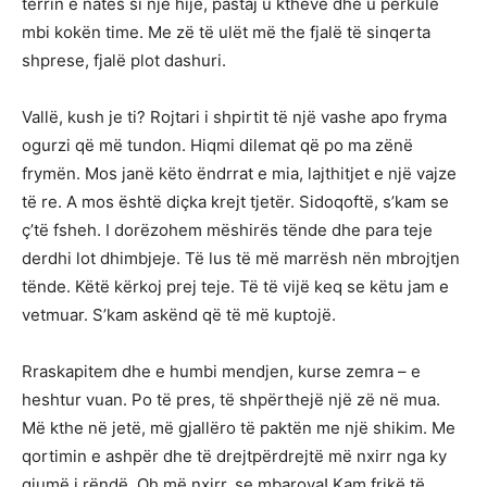
terrin e natës si një hije, pastaj u ktheve dhe u përkule
mbi kokën time. Me zë të ulët më the fjalë të sinqerta
shprese, fjalë plot dashuri.
Vallë, kush je ti? Rojtari i shpirtit të një vashe apo fryma
ogurzi që më tundon. Hiqmi dilemat që po ma zënë
frymën. Mos janë këto ëndrrat e mia, lajthitjet e një vajze
të re. A mos është diçka krejt tjetër. Sidoqoftë, s’kam se
ç’të fsheh. I dorëzohem mëshirës tënde dhe para teje
derdhi lot dhimbjeje. Të lus të më marrësh nën mbrojtjen
tënde. Këtë kërkoj prej teje. Të të vijë keq se këtu jam e
vetmuar. S’kam askënd që të më kuptojë.
Rraskapitem dhe e humbi mendjen, kurse zemra – e
heshtur vuan. Po të pres, të shpërthejë një zë në mua.
Më kthe në jetë, më gjallëro të paktën me një shikim. Me
qortimin e ashpër dhe të drejtpërdrejtë më nxirr nga ky
gjumë i rëndë. Oh më nxirr, se mbarova! Kam frikë të