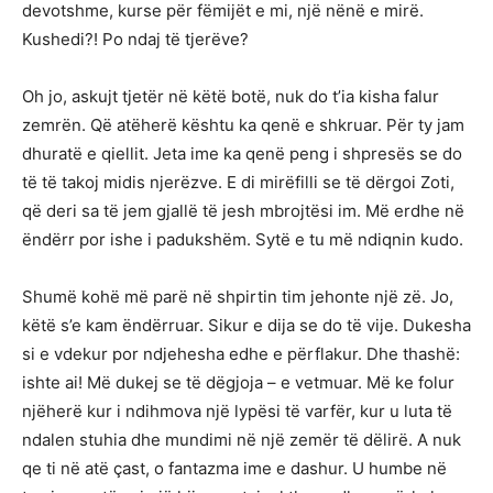
devotshme, kurse për fëmijët e mi, një nënë e mirë.
Kushedi?! Po ndaj të tjerëve?
Oh jo, askujt tjetër në këtë botë, nuk do t’ia kisha falur
zemrën. Që atëherë kështu ka qenë e shkruar. Për ty jam
dhuratë e qiellit. Jeta ime ka qenë peng i shpresës se do
të të takoj midis njerëzve. E di mirëfilli se të dërgoi Zoti,
që deri sa të jem gjallë të jesh mbrojtësi im. Më erdhe në
ëndërr por ishe i padukshëm. Sytë e tu më ndiqnin kudo.
Shumë kohë më parë në shpirtin tim jehonte një zë. Jo,
këtë s’e kam ëndërruar. Sikur e dija se do të vije. Dukesha
si e vdekur por ndjehesha edhe e përflakur. Dhe thashë:
ishte ai! Më dukej se të dëgjoja – e vetmuar. Më ke folur
njëherë kur i ndihmova një lypësi të varfër, kur u luta të
ndalen stuhia dhe mundimi në një zemër të dëlirë. A nuk
qe ti në atë çast, o fantazma ime e dashur. U humbe në