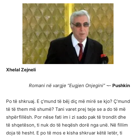
Xhelal Zejneli
Romani në vargje “Eugjen Onjegini”
¬–
Pushkin
Po të shkruaj. E ç’mund të bëj diç më mirë se kjo? Ç’mund
të të them më shumë? Tani varet prej teje se a do të më
shpërfillësh. Por nëse fati im i zi sado pak të trondit dhe
të shqetëson, ti nuk do të heqësh dorë nga unë. Në fillim
doja të hesht. E po të mos e kisha shkruar këtë letër, ti