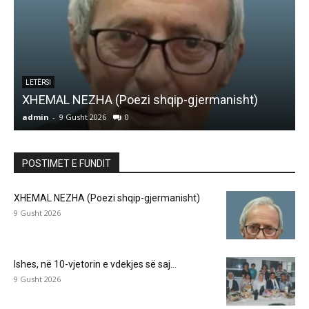
K
ARTIKUJ
Ishes, në 10-vjetorin e vdekjes së saj…
admin
-
9 Gusht 2026
0
a
POSTIMET E FUNDIT
XHEMAL NEZHA (Poezi shqip-gjermanisht)
9 Gusht 2026
Ishes, në 10-vjetorin e vdekjes së saj…
9 Gusht 2026