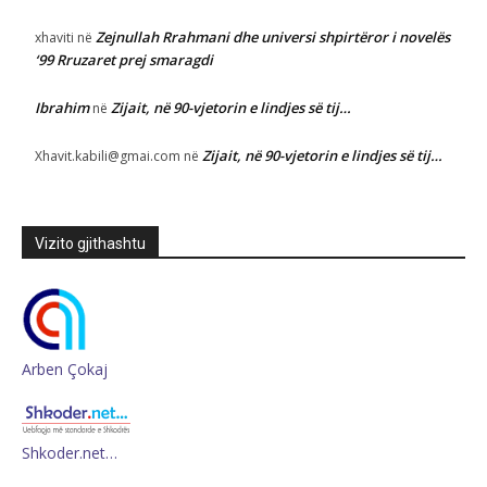
Zejnullah Rrahmani dhe universi shpirtëror i novelës
xhaviti
në
‘99 Rruzaret prej smaragdi
Ibrahim
Zijait, në 90-vjetorin e lindjes së tij…
në
Zijait, në 90-vjetorin e lindjes së tij…
Xhavit.kabili@gmai.com
në
Vizito gjithashtu
Arben Çokaj
Shkoder.net…