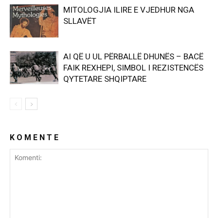
MITOLOGJIA ILIRE E VJEDHUR NGA
SLLAVËT
AI QË U UL PËRBALLË DHUNËS – BACË
FAIK REXHEPI, SIMBOL I REZISTENCËS
QYTETARE SHQIPTARE
K O M E N T E