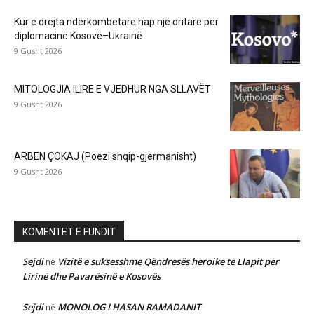
Kur e drejta ndërkombëtare hap një dritare për
diplomacinë Kosovë–Ukrainë
9 Gusht 2026
MITOLOGJIA ILIRE E VJEDHUR NGA SLLAVËT
9 Gusht 2026
ARBEN ÇOKAJ (Poezi shqip-gjermanisht)
9 Gusht 2026
KOMENTET E FUNDIT
Sejdi
Vizitë e suksesshme Qëndresës heroike të Llapit për
në
Lirinë dhe Pavarësinë e Kosovës
Sejdi
MONOLOG I HASAN RAMADANIT
në