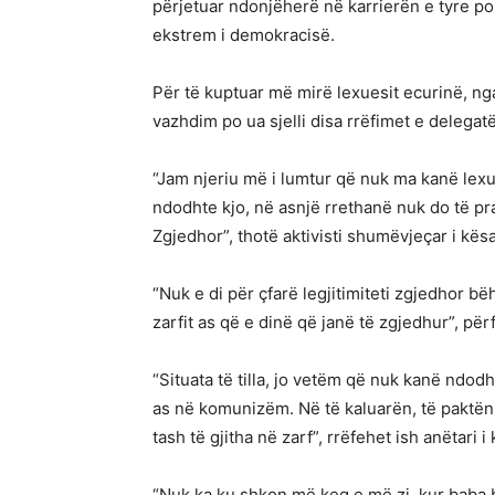
përjetuar ndonjëherë në karrierën e tyre pol
ekstrem i demokracisë.
Për të kuptuar më mirë lexuesit ecurinë, ng
vazhdim po ua sjelli disa rrëfimet e deleg
“Jam njeriu më i lumtur që nuk ma kanë lexu
ndodhte kjo, në asnjë rrethanë nuk do të pra
Zgjedhor”, thotë aktivisti shumëvjeçar i kës
“Nuk e di për çfarë legjitimiteti zgjedhor bë
zarfit as që e dinë që janë të zgjedhur”, përf
“Situata të tilla, jo vetëm që nuk kanë nd
as në komunizëm. Në të kaluarën, të paktën
tash të gjitha në zarf”, rrëfehet ish anëtari 
“Nuk ka ku shkon më keq e më zi, kur baba b