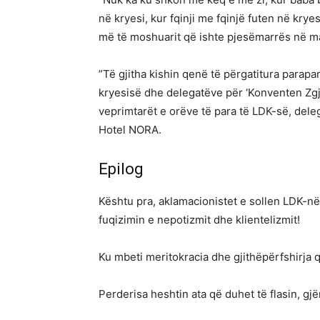
në kryesi, kur fqinji me fqinjë futen në krye
më të moshuarit që ishte pjesëmarrës në m
”Të gjitha kishin qenë të përgatitura parapark
kryesisë dhe delegatëve për ‘Konventen Zgj
veprimtarët e orëve të para të LDK-së, dele
Hotel NORA.
Epilog
Kështu pra, aklamacionistet e sollen LDK-në 
fuqizimin e nepotizmit dhe klientelizmit!
Ku mbeti meritokracia dhe gjithëpërfshirja q
Perderisa heshtin ata që duhet të flasin, gj