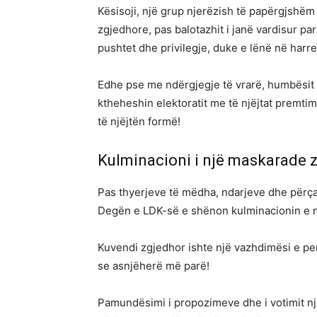
Kësisoji, një grup njerëzish të papërgjshëm
zgjedhore, pas balotazhit i janë vardisur pa
pushtet dhe privilegje, duke e lënë në harre
Edhe pse me ndërgjegje të vrarë, humbësit s
ktheheshin elektoratit me të njëjtat premtim
të njëjtën formë!
Kulminacioni i një maskarade 
Pas thyerjeve të mëdha, ndarjeve dhe përça
Degën e LDK-së e shënon kulminacionin e 
Kuvendi zgjedhor ishte një vazhdimësi e per
se asnjëherë më parë!
Pamundësimi i propozimeve dhe i votimit nj