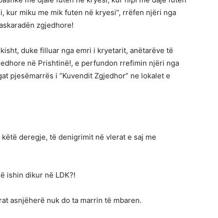
si, kur miku me mik futen në kryesi”, rrëfen njëri nga
askaradën zgjedhore!
isht, duke filluar nga emri i kryetarit, anëtarëve të
edhore në Prishtinë!, e perfundon rrefimin njëri nga
gat pjesëmarrës i “Kuvendit Zgjedhor” ne lokalet e
këtë deregje, të denigrimit në vlerat e saj me
ë ishin dikur në LDK?!
ërat asnjëherë nuk do ta marrin të mbaren.