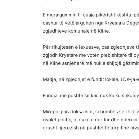
E mora guximin t’i quaja pikërisht kështu, pë
dashur të vetëlargohen nga Kryesia e Degës,
zgjedhjeve komunale në Klinë.
Për rikujtesën e lexuesve, pas zgjedhjeve të
zgjodh Kryetarë me votën plebishitare të qy
në Klinë asnjëherë më nuk e shijojë gëzimin 
Madje, në zgjedhjet e fundit lokale, LDK-ja e 
Fundja, më poshtë se kaq nuk ka ku shkon,v
Mirëpo, paradoksalisht, si humbës serik të
rivalët politik, jo duke e ngritur dhe nderua
grusht njerëzish në pushtet të turpit në nivel