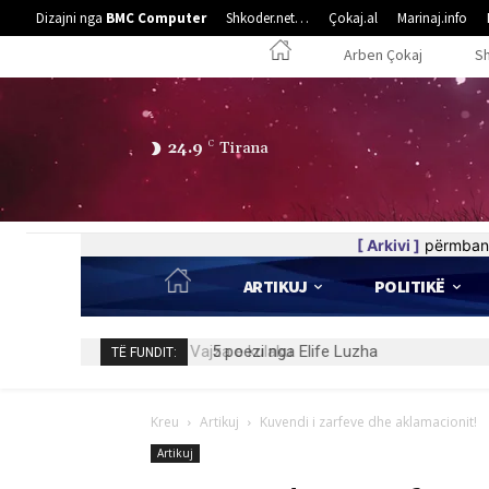
Dizajni nga
BMC Computer
Shkoder.net…
Çokaj.al
Marinaj.info
Arben Çokaj
S
24.9
C
Tirana
[ Arkivi ]
përmban 
ARTIKUJ
POLITIKË
5 poezi nga Elife Luzha
TË FUNDIT:
Kreu
Artikuj
Kuvendi i zarfeve dhe aklamacionit!
Artikuj