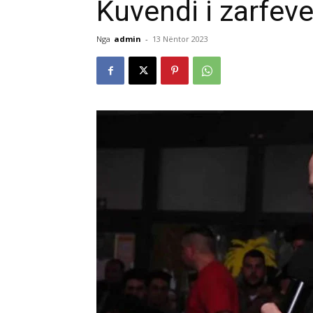
Kuvendi i zarfev
Nga
admin
-
13 Nëntor 2023