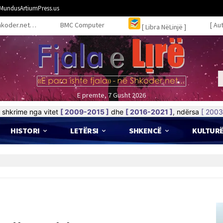
MundusArtiumPress.us
hkoder.net…
BMC Computer
[ Au
[ Libra NëLinjë ]
E premte, 7 Gusht 2026
shkrime nga vitet
[ 2009-2015 ]
dhe
[ 2016-2021 ]
, ndërsa
[ 2003
HISTORI
LETËRSI
SHKENCË
KULTUR