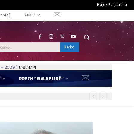
Hyrje / Regjistrohu
torët ]
ARKIVI
Kërko
Kërko...
 – 2009 ]
(
në html
)
Ë
RRETH “FJALA E LIRË”