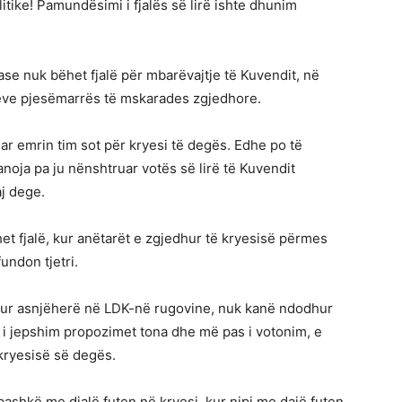
itike! Pamundësimi i fjalës së lirë ishte dhunim
ase nuk bëhet fjalë për mbarëvajtje të Kuvendit, në
atëve pjesëmarrës të mskarades zgjedhore.
ar emrin tim sot për kryesi të degës. Edhe po të
noja pa ju nënshtruar votës së lirë të Kuvendit
aj dege.
het fjalë, kur anëtarët e zgjedhur të kryesisë përmes
undon tjetri.
odhur asnjëherë në LDK-në rugovine, nuk kanë ndodhur
 i jepshim propozimet tona dhe më pas i votonim, e
i kryesisë së degës.
ashkë me djalë futen në kryesi, kur nipi me dajë futen