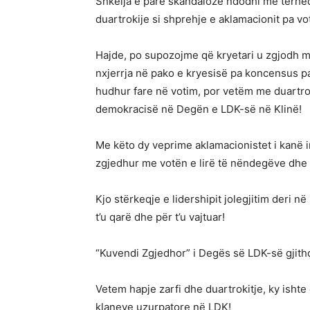
Shkelja e parë skandaloze ndodhi me tërheqj
duartrokije si shprehje e aklamacionit pa vo
Hajde, po supozojme që kryetari u zgjodh m
nxjerrja në pako e kryesisë pa koncensus 
hudhur fare në votim, por vetëm me duartrok
demokracisë në Degën e LDK-së në Klinë!
Me këto dy veprime aklamacionistet i kanë i
zgjedhur me votën e lirë të nëndegëve dhe e
Kjo stërkeqje e lidershipit jolegjitim deri n
t’u qarë dhe për t’u vajtuar!
“Kuvendi Zgjedhor” i Degës së LDK-së gjith
Vetem hapje zarfi dhe duartrokitje, ky isht
klaneve uzurpatore në LDK!