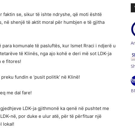
r faktin se, sikur të ishte ndryshe, që moti është
 në shenjë të aktit moral për humbjen e të gjitha
A
 para komunale të pasluftës, kur Ismet Rraci i ndjerë u
tetarëve të Klinës, nga ajo kohë e deri më sot LDK-ja
e fitores!
S
preku fundin e ‘pusit politik’ në Klinë!
B
eq me dal fare!
 zgjedhjeve LDK-ja gjithmonë ka qenë në pushtet me
r LDK-në, por duke e ulur atë, për të përfituar një
 lokal!