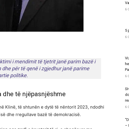
Va
6 
5 
6 
Vi
timi i mendimit të tjetrit janë parim bazë i
he
h dhe për të qenë i zgjedhur janë parime
Pa
tie politike.
6 
SH
a dhe të njëpasnjëshme
do
re
 Klinë, të shtunën e dytë të nëntorit 2023, ndodhi
6 
tisë dhe rregullave bazë të demokracisë.
“D
–