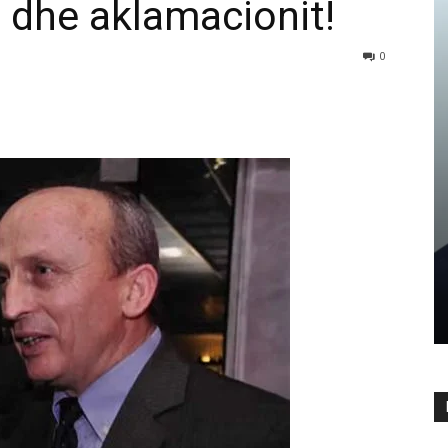
e dhe aklamacionit!
0