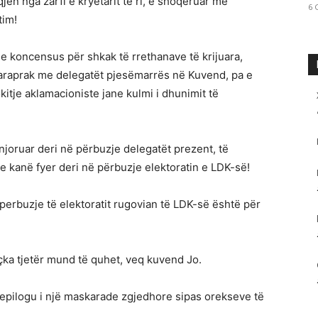
en nga zarfi e kryetarit të ri, e shoqëruar me
6 
tim!
e koncensus për shkak të rrethanave të krijuara,
paraprak me delegatët pjesëmarrës në Kuvend, pa e
itje aklamacioniste jane kulmi i dhunimit të
njoruar deri në përbuzje delegatët prezent, të
 kanë fyer deri në përbuzje elektoratin e LDK-së!
ë perbuzje të elektoratit rugovian të LDK-së është për
çka tjetër mund të quhet, veq kuvend Jo.
e epilogu i një maskarade zgjedhore sipas orekseve të