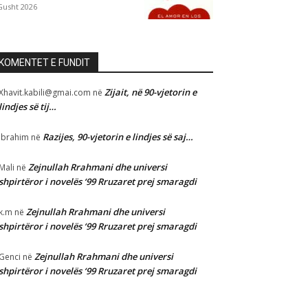
Gusht 2026
KOMENTET E FUNDIT
Zijait, në 90-vjetorin e
Xhavit.kabili@gmai.com
në
lindjes së tij…
Razijes, 90-vjetorin e lindjes së saj…
Ibrahim
në
Zejnullah Rrahmani dhe universi
Mali
në
shpirtëror i novelës ‘99 Rruzaret prej smaragdi
Zejnullah Rrahmani dhe universi
k.m
në
shpirtëror i novelës ‘99 Rruzaret prej smaragdi
Zejnullah Rrahmani dhe universi
Genci
në
shpirtëror i novelës ‘99 Rruzaret prej smaragdi