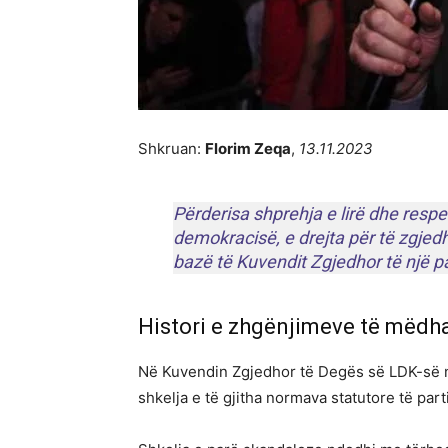
Shkruan:
Florim Zeqa
,
13.11.2023
Përderisa shprehja e lirë dhe respek
demokracisë, e drejta për të zgjed
bazë të Kuvendit Zgjedhor të një par
Histori e zhgënjimeve të mëdh
Në Kuvendin Zgjedhor të Degës së LDK-së në
shkelja e të gjitha normava statutore të par