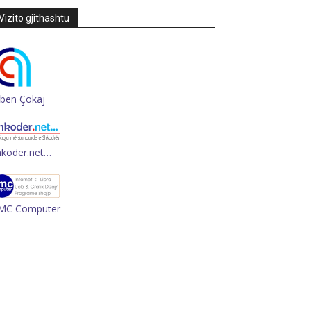
Vizito gjithashtu
rben Çokaj
hkoder.net…
MC Computer