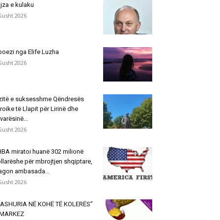
jza e kulaku
Gusht 2026
poezi nga Elife Luzha
Gusht 2026
zitë e suksesshme Qëndresës
roike të Llapit për Lirinë dhe
varësinë...
Gusht 2026
BA miratoi huanë 302 milionë
llarëshe për mbrojtjen shqiptare,
agon ambasada...
Gusht 2026
ASHURIA NË KOHË TË KOLERËS”
 MARKEZ