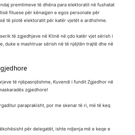
 ndaj premtimeve të dhëna para elektoratit në fushatat
rtisë fituese për kënaqjen e egos personale për
së të plotë elektoratit për katër vjetët e ardhshme.
erik të zgjedhjeve në Klinë në çdo katër vjet sërish i
e, duke e mashtruar sërish në të njëjtën trajtë dhe në
zgjedhore
rjeve të njëpasnjëshme, Kuvendi i fundit Zgjedhor në
maskaradës zgjedhore!
gaditur paraprakisht, por me skenar të ri, më të keq
ëkohësisht për delegatët, ishte ndjenja më e keqe e