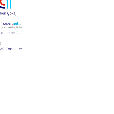
rben Çokaj
hkoder.net…
MC Computer