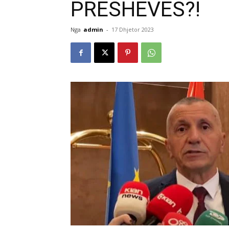
PRESHEVËS?!
Nga
admin
-
17 Dhjetor 2023