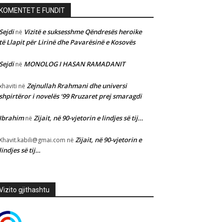
KOMENTET E FUNDIT
Sejdi
Vizitë e suksesshme Qëndresës heroike
në
të Llapit për Lirinë dhe Pavarësinë e Kosovës
Sejdi
MONOLOG I HASAN RAMADANIT
në
Zejnullah Rrahmani dhe universi
xhaviti
në
shpirtëror i novelës ‘99 Rruzaret prej smaragdi
Ibrahim
Zijait, në 90-vjetorin e lindjes së tij…
në
Zijait, në 90-vjetorin e
Xhavit.kabili@gmai.com
në
lindjes së tij…
Vizito gjithashtu