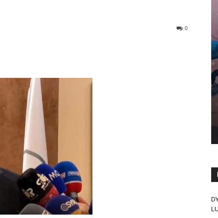
0
D
L