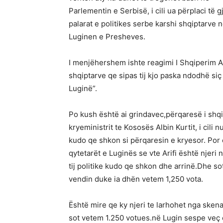
Parlementin e Serbisë, i cili ua përplaci të gj
palarat e politikes serbe karshi shqiptarve 
Luginen e Presheves.
I menjëhershem ishte reagimi I Shqiperim Arifi
shqiptarve qe sipas tij kjo paska ndodhë siç
Luginë”.
Po kush është ai grindavec,përqaresë i shqi
kryeministrit te Kososës Albin Kurtit, i cil
kudo qe shkon si përqaresin e kryesor. Por 
qytetarët e Luginës se vte Arifi është njer
tij politike kudo qe shkon dhe arrinë.Dhe sot
vendin duke ia dhën vetem 1,250 vota.
Është mire qe ky njeri te larhohet nga sken
sot vetem 1.250 votues.në Lugin sespe ve