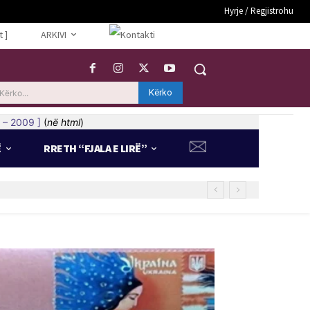
Hyrje / Regjistrohu
t ]
ARKIVI
Kërko
Kërko...
 – 2009 ]
(
në html
)
Ë
RRETH “FJALA E LIRË”