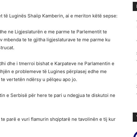
et të Luginës Shaiip Kamberin, ai e meriton këtë sepse:
dhe ne Ligjeslaturën e me parme te Parlementit te
v mbenda te te gjitha ligjeslaturave te me parme ku
trucat.
dhi dhe i tmerroi bishat e Karpateve ne Parlamentin e
edhjën e problemeve të Lugines përplasej edhe me
 te vertetën ndërsy u pëlqeu apo jo.
n e Serbisë për here te pari u ndegjua te diskutoi ne
,
e parë e vuri flamurin shqiptarë ne tavolinën e tij kur