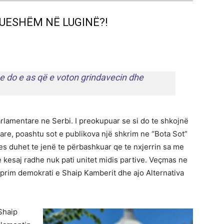
UESHËM NË LUGINË?!
k e do e as që e voton grindavecin dhe
lamentare ne Serbi. I preokupuar se si do te shkojnë
e, poashtu sot e publikova një shkrim ne “Bota Sot”
es duhet te jenë te përbashkuar qe te nxjerrin sa me
 kesaj radhe nuk pati unitet midis partive. Veçmas ne
eprim demokrati e Shaip Kamberit dhe ajo Alternativa
Shaip