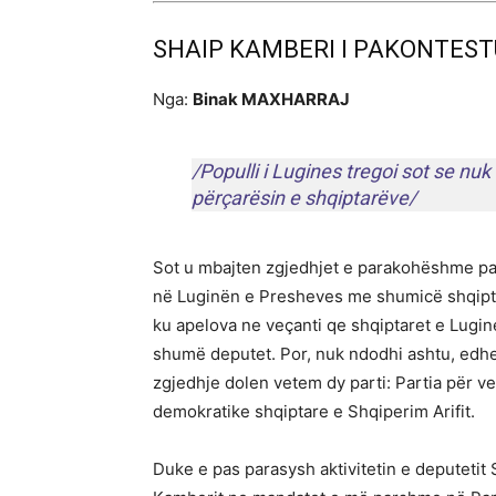
SHAIP KAMBERI I PAKONTEST
Nga:
Binak MAXHARRAJ
/Populli i Lugines tregoi sot se nu
përçarësin e shqiptarëve/
Sot u mbajten zgjedhjet e parakohëshme par
në Luginën e Presheves me shumicë shqiptar
ku apelova ne veçanti qe shqiptaret e Lugin
shumë deputet. Por, nuk ndodhi ashtu, edhe
zgjedhje dolen vetem dy parti: Partia për v
demokratike shqiptare e Shqiperim Arifit.
Duke e pas parasysh aktivitetin e deputetit 