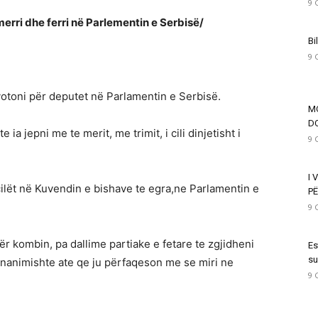
9 
erri dhe ferri në Parlementin e Serbisë/
Bi
9 
votoni për deputet në Parlamentin e Serbisë.
M
DO
 ia jepni me te merit, me trimit, i cili dinjetisht i
9 
I 
cilët në Kuvendin e bishave te egra,ne Parlamentin e
PË
.
9 
ër kombin, pa dallime partiake e fetare te zgjidheni
Es
su
 unanimishte ate qe ju përfaqeson me se miri ne
9 