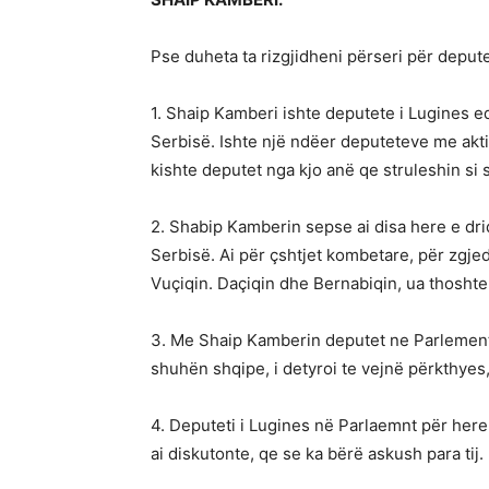
Pse duheta ta rizgjidheni përseri për deput
1. Shaip Kamberi ishte deputete i Lugines e
Serbisë. Ishte një ndëer deputeteve me akti
kishte deputet nga kjo anë qe struleshin si s
2. Shabip Kamberin sepse ai disa here e dri
Serbisë. Ai për çshtjet kombetare, për zgj
Vuçiqin. Daçiqin dhe Bernabiqin, ua thoshte
3. Me Shaip Kamberin deputet ne Parlementi
shuhën shqipe, i detyroi te vejnë përkthyes
4. Deputeti i Lugines në Parlaemnt për here t
ai diskutonte, qe se ka bërë askush para tij.