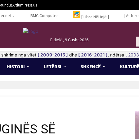
MundusArtiumPress.us
er.net…
BMC Computer
[ Autorë
[ Libra NëLinjë ]
E dielë, 9 Gusht 2026
shkrime nga vitet
[ 2009-2015 ]
dhe
[ 2016-2021 ]
, ndërsa
[ 2003
HISTORI
LETËRSI
SHKENCË
KULTUR
!
UGINËS SË