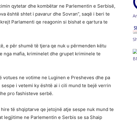
uximin qytetar dhe kombëtar ne Parlementin e Serbisë,
va është shtet i pavarur dhe Sovran”, saqë i beri te
A
ejt Parlamenti qe reagonin si bishat e qartura te
S
rtë, e për shumë të tjera qe nuk u përmenden këtu
 nga mafia, kriminelet dhe grupet kriminele te
B
ë votues ne votime ne Luginen e Presheves dhe pa
sespe i vetemi ky është ai i cili mund te bejë verrin
dhe pro fashisteve serbë.
r hire të shqiptarve qe jetojnë atje sespe nuk mund te
at legjitime ne Parlementin e Serbis se sa Shaip