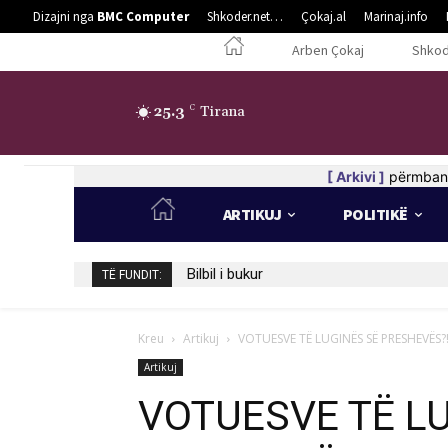
Dizajni nga
BMC Computer
Shkoder.net…
Çokaj.al
Marinaj.info
Arben Çokaj
Shkod
25.3
C
Tirana
[ Arkivi ]
përmban 
ARTIKUJ
POLITIKË
Bilbil i bukur
TË FUNDIT:
Kreu
Artikuj
VOTUESVE TË LUGINËS SË PRESHEVËS?
Artikuj
VOTUESVE TË L