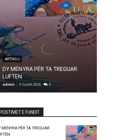
ARTIKUJ
LETËRSI
DY MËNYRA PËR TA TREGUAR
LUFTËN
Bilbil i bukur
admin
-
9 Gusht 2026
0
admin
-
9 Gusht 20
POSTIMET E FUNDIT
Y MËNYRA PËR TA TREGUAR
UFTËN