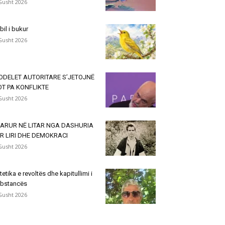
Gusht 2026
lbil i bukur
Gusht 2026
ODELET AUTORITARE S’JETOJNË
T PA KONFLIKTE
Gusht 2026
VARUR NË LITAR NGA DASHURIA
R LIRI DHE DEMOKRACI
Gusht 2026
tetika e revoltës dhe kapitullimi i
bstancës
Gusht 2026