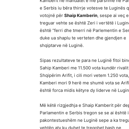
Kamberit ne mandatet e më parshme në Par
e Serbis iu bëra thirrje votesve te Luginës q
votojnë për
Shaip Kamberin
, sespe ai veç e
treguar vehte se është Zeri i vertëtë i Lugi
është “ferri dhe tmerri në Parlementin e Ser
duke ua shaplu te verteten dhe gjendjen e
shqiptarve në Luginë.
Sipas rezultateve te para ne Luginë fitoi b
Sahip Kamberi me 11.500 vota kundër rivalit t
Shqipërim Arifit, i cili mori vetem 1.250 vota
Kamberi mori 9 herë me shumë vota se Arifi
është forca midis këtyre dy liderve në Lugin
Më këtë rizgjedhja e Shaip Kamberit për de
Parlamentin e Serbis tregon se se ai është i
pakontestueshëm ne Luginë sepe a ka treg
vehtën aty ku duhet te tregohet bash ne