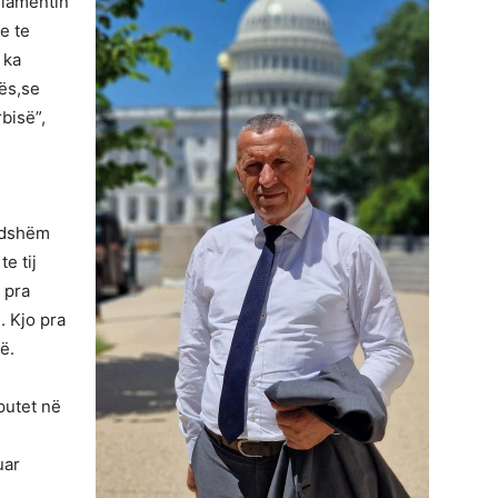
lamentin
e te
 ka
nës,se
bisë”,
indshëm
e tij
, pra
. Kjo pra
ë.
putet në
uar