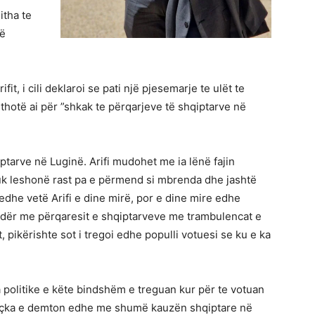
itha te
në
t, i cili deklaroi se pati një pjesemarje te ulët te
 thotë ai për ”shkak te përqarjeve të shqiptarve në
ptarve në Luginë. Arifi mudohet me ia lënë fajin
i nuk leshonë rast pa e përmend si mbrenda dhe jashtë
edhe vetë Arifi e dine mirë, por e dine mire edhe
i ndër me përqaresit e shqiptarveve me trambulencat e
, pikërishte sot i tregoi edhe populli votuesi se ku e ka
a politike e këte bindshëm e treguan kur për te votuan
ç çka e demton edhe me shumë kauzën shqiptare në