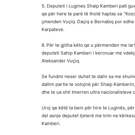
5. Deputeti i Lugines Shaip Kamberi pati g
qe për here te parë të thotë haptas se ”Koso
çmenden Vuçiq. Daçiq e Bernabiq por edhe kr
Karpateve.
6. Për te gjitha këto qe u përmenden me la
deputeti Sahip Kamberi i kercnuar me vdekje
Aleksander Vuçiq.
Se fundmi neser duhet te dalin sa me shum
dallim partie te votojnë për Shaip Kamberin, 
dhe te ua shti tmerren ultra nacionalisteve 
Uroj qe këtë ta beni për hire te Luginës, pë
del asnje deputet tjeterë me trim ne kërkes
Kamberi.