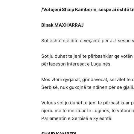
/Votojeni Shaip Kamberin, sespe ai është tm
Binak MAXHARRAJ
Sot është një ditë e veçantë për JU, sespe 
Sot ju duhet te jeni te përbashkiar qe votën te
përfaqeson interesat e Luguinës.
Mos vtoni qyqanat, grindavecat, servilet te 
Serbisë, nuk guxojnë te ndihen për se gjalli
Votues sot ju duhet te jeni te përbashkuar p
njeriu me të merituar te Luginës, të votoni
Parlamentin e Serbisë e ky është:
SHAIP KAMBERI.