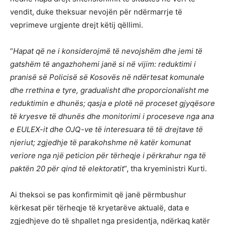
vendit, duke theksuar nevojën për ndërmarrje të
veprimeve urgjente drejt këtij qëllimi.
“
Hapat që ne i konsiderojmë të nevojshëm dhe jemi të
gatshëm të angazhohemi janë si në vijim: reduktimi i
pranisë së Policisë së Kosovës në ndërtesat komunale
dhe rrethina e tyre, gradualisht dhe proporcionalisht me
reduktimin e dhunës; qasja e plotë në proceset gjyqësore
të kryesve të dhunës dhe monitorimi i proceseve nga ana
e EULEX-it dhe OJQ-ve të interesuara të të drejtave të
njeriut; zgjedhje të parakohshme në katër komunat
veriore nga një peticion për tërheqje i përkrahur nga të
paktën 20 për qind të elektoratit
”, tha kryeministri Kurti.
Ai theksoi se pas konfirmimit që janë përmbushur
kërkesat për tërheqje të kryetarëve aktualë, data e
zgjedhjeve do të shpallet nga presidentja, ndërkaq katër