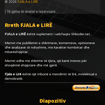
© 2026
FJALA e LIRË
| Të gjitha të drejtat e rezervuara
Rreth FJALA e LIRË
FJALA e LIRË
është suplement i uebfaqes
Shkoder.net...
Merret me publikimin e shkrimeve, komenteve, opinioneve
dhe analizave të ndryshme, me karakter kombëtar dhe
mbarëshqiptar.
Merret edhe me shkrime të tjera, që kanë interes për
shoqërinë shqiptare dhe më gjerë.
Fjala e Lirë
është një tribunë e mendimit të lirë, intelektual e
demokratik.
Dhuro me
Diapozitiv