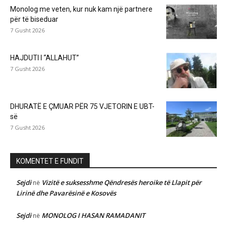
Monolog me veten, kur nuk kam një partnere
për të biseduar
7 Gusht 2026
HAJDUTI I “ALLAHUT”
7 Gusht 2026
DHURATË E ÇMUAR PËR 75 VJETORIN E UBT-
së
7 Gusht 2026
KOMENTET E FUNDIT
Sejdi
Vizitë e suksesshme Qëndresës heroike të Llapit për
në
Lirinë dhe Pavarësinë e Kosovës
Sejdi
MONOLOG I HASAN RAMADANIT
në