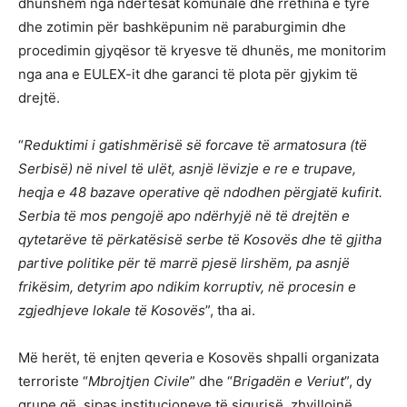
dhunshëm nga ndërtesat komunale dhe rrethina e tyre
dhe zotimin për bashkëpunim në paraburgimin dhe
procedimin gjyqësor të kryesve të dhunës, me monitorim
nga ana e EULEX-it dhe garanci të plota për gjykim të
drejtë.
“
Reduktimi i gatishmërisë së forcave të armatosura (të
Serbisë) në nivel të ulët, asnjë lëvizje e re e trupave,
heqja e 48 bazave operative që ndodhen përgjatë kufirit.
Serbia të mos pengojë apo ndërhyjë në të drejtën e
qytetarëve të përkatësisë serbe të Kosovës dhe të gjitha
partive politike për të marrë pjesë lirshëm, pa asnjë
frikësim, detyrim apo ndikim korruptiv, në procesin e
zgjedhjeve lokale të Kosovës
”, tha ai.
Më herët, të enjten qeveria e Kosovës shpalli organizata
terroriste “
Mbrojtjen Civile
” dhe “
Brigadën e Veriut
”, dy
grupe që, sipas institucioneve të sigurisë, zhvillojnë