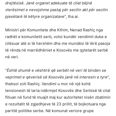
drejtësisë. Janë organet adekuate të cilat bëjnë
vlerësimet e nevojshme pastaj për secilin akt për secilin
pjesëtarë të këtyre organizatave
”, tha ai.
Ministri për Komunitete dhe Kthim, Nenad Rashiç nga
radhët e komunitetit serb, votoi kundër vendimit duke e
cilësuar atë si të hershëm dhe me mundësi të lërë pasoja
të rënda në marrëdhëniet e Kosovës me qytetarët serbë
në veri.
“
Është shumë e vështirë që serbët në veri të binden se
veprimet e qeverisë së Kosovës janë në interesin e tyre
”,
theksoi zoti Rashiç. Vendimi u mor në një kohë
tensionesh të larta ndërmjet Kosovës dhe Serbisë të cilat
filluan në fund të muajit maj kur autoritetet nisën zbatimin
e rezultatit të zgjedhjeve të 23 prillit, të bojkotuara nga
partitë politike serbe. Në komunat veriore grupe