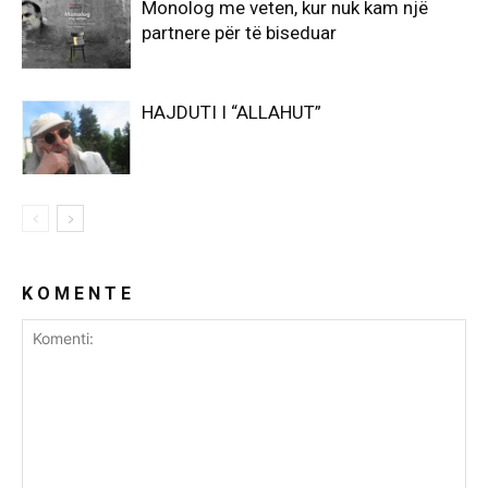
Monolog me veten, kur nuk kam një
partnere për të biseduar
HAJDUTI I “ALLAHUT”
K O M E N T E