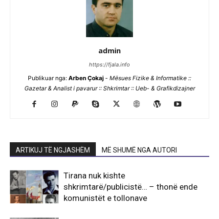
admin
https://fjala.info
Publikuar nga:
Arben Çokaj
-
Mësues Fizike & Informatike ::
Gazetar & Analist i pavarur :: Shkrimtar :: Ueb- & Grafikdizajner
ARTIKUJ TË NGJASHËM
MË SHUMË NGA AUTORI
Tirana nuk kishte
shkrimtarë/publicistë… – thonë ende
komunistët e tollonave