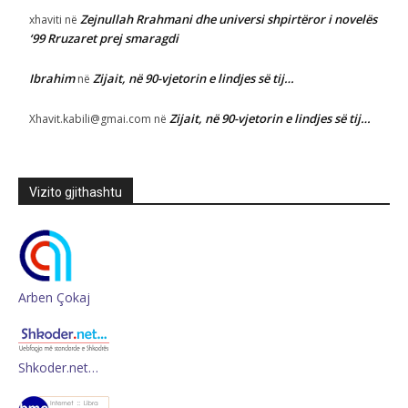
Zejnullah Rrahmani dhe universi shpirtëror i novelës
xhaviti
në
‘99 Rruzaret prej smaragdi
Ibrahim
Zijait, në 90-vjetorin e lindjes së tij…
në
Zijait, në 90-vjetorin e lindjes së tij…
Xhavit.kabili@gmai.com
në
Vizito gjithashtu
Arben Çokaj
Shkoder.net…