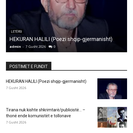
ARTIKUJ
Tirana nuk kishte shkrimtarë/publicistë… –
thonë ende komunistët e tollonave
admin
-
7 Gusht 2026
0
a
POSTIMET E FUNDIT
HEKURAN HALILI (Poezi shqip-gjermanisht)
7 Gusht 2026
Tirana nuk kishte shkrimtarë/publicistë… –
thonë ende komunistët e tollonave
7 Gusht 2026