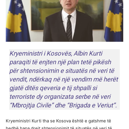
Kryeministri i Kosovës, Albin Kurti
paraqiti të enjten një plan tetë pikësh
për shtensionimin e situatës në veri të
vendit, ndërkaq në një vendim më herët
gjatë ditës qeveria e tij shpalli si
terroriste dy organizata serbe në veri
“Mbrojtja Civile” dhe “Brigada e Veriut”.
Kryeministri Kurti tha se Kosova është e gatshme të
hedhë hapa drejt shtensionimit të situatës në veri të