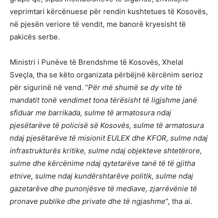
veprimtari kërcënuese për rendin kushtetues të Kosovës,
në pjesën veriore të vendit, me banorë kryesisht të
pakicës serbe.
Ministri i Punëve të Brendshme të Kosovës, Xhelal
Sveçla, tha se këto organizata përbëjnë kërcënim serioz
për sigurinë në vend. “
Për më shumë se dy vite të
mandatit tonë vendimet tona tërësisht të ligjshme janë
sfiduar me barrikada, sulme të armatosura ndaj
pjesëtarëve të policisë së Kosovës, sulme të armatosura
ndaj pjesëtarëve të misionit EULEX dhe KFOR, sulme ndaj
infrastrukturës kritike, sulme ndaj objekteve shtetërore,
sulme dhe kërcënime ndaj qytetarëve tanë të të gjitha
etnive, sulme ndaj kundërshtarëve politik, sulme ndaj
gazetarëve dhe punonjësve të mediave, zjarrëvënie të
pronave publike dhe private dhe të ngjashme
”, tha ai.