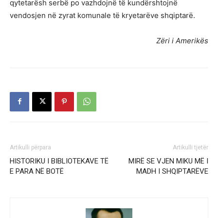
qytetarësh serbë po vazhdojnë të kundërshtojnë
vendosjen në zyrat komunale të kryetarëve shqiptarë.
Zëri i Amerikës
Artikulli përpara
Artikulli tjetër
HISTORIKU I BIBLIOTEKAVE TË
MIRË SE VJEN MIKU MË I
E PARA NË BOTË
MADH I SHQIPTARËVE