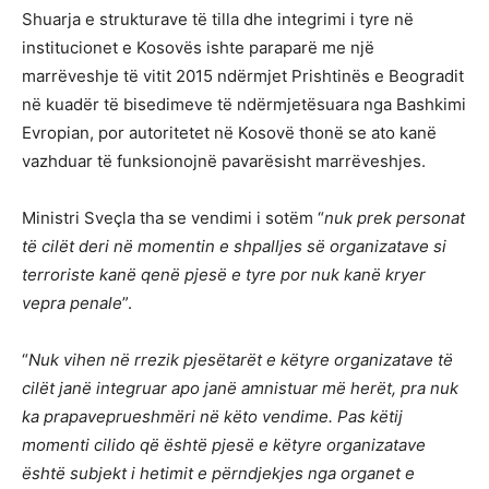
Shuarja e strukturave të tilla dhe integrimi i tyre në
institucionet e Kosovës ishte paraparë me një
marrëveshje të vitit 2015 ndërmjet Prishtinës e Beogradit
në kuadër të bisedimeve të ndërmjetësuara nga Bashkimi
Evropian, por autoritetet në Kosovë thonë se ato kanë
vazhduar të funksionojnë pavarësisht marrëveshjes.
Ministri Sveçla tha se vendimi i sotëm “
nuk prek personat
të cilët deri në momentin e shpalljes së organizatave si
terroriste kanë qenë pjesë e tyre por nuk kanë kryer
vepra penale
”.
“
Nuk vihen në rrezik pjesëtarët e këtyre organizatave të
cilët janë integruar apo janë amnistuar më herët, pra nuk
ka prapaveprueshmëri në këto vendime. Pas këtij
momenti cilido që është pjesë e këtyre organizatave
është subjekt i hetimit e përndjekjes nga organet e