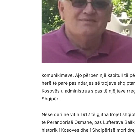
komunikimeve. Ajo përbën një kapitull të për
herë të parë pas ndarjes së trojeve shqiptar
Kosovës u administrua sipas të njëjtave rreg
Shqipëri.
Nëse deri në vitin 1912 të gjitha trojet shq
të Perandorisë Osmane, pas Luftërave Ball
historik i Kosovës dhe i Shqipërisë mori dre