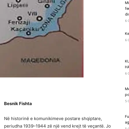
Mi
fe
di
6 
Ke
6 
K
H
6 
Me
po
5 
Besnik Fishta
Fu
Në historinë e komunikimeve postare shqiptare,
ag
periudha 1939–1944 zë një vend krejt të veçantë. Jo
5 