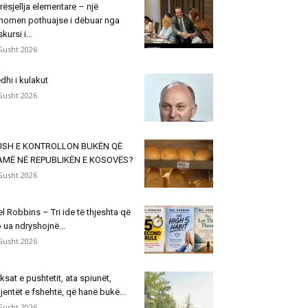
rësjellja elementare – një
nomen pothuajse i dëbuar nga
skursi i...
Gusht 2026
dhi i kulakut
Gusht 2026
USH E KONTROLLON BUKËN QË
AMË NË REPUBLIKËN E KOSOVËS?
Gusht 2026
l Robbins – Tri ide të thjeshta që
 ua ndryshojnë...
Gusht 2026
ksat e pushtetit, ata spiunët,
jentët e fshehtë, që hanë bukë...
Gusht 2026