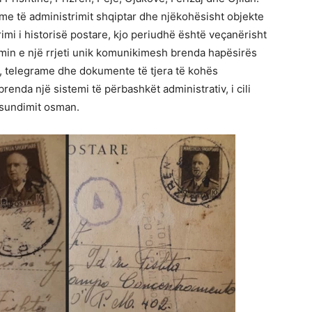
me të administrimit shqiptar dhe njëkohësisht objekte
imi i historisë postare, kjo periudhë është veçanërisht
n e një rrjeti unik komunikimesh brenda hapësirës
e, telegrame dhe dokumente të tjera të kohës
nda një sistemi të përbashkët administrativ, i cili
 sundimit osman.