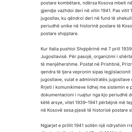
postare kombëtare, ndërsa Kosova mbeti nën
gjendje vazhdoi deri në vitin 1941. Pas vitit
jugosllav, ku qëndroi deri në fund të shekul
periudhë unike në historinë postare të Kos
postare shqiptare.
Kur Italia pushtoi Shqipërinë më 7 prill 193
Jugosllavisë. Për pasojë, organizimi i shërb
të menjëhershme. Postat në Prishtinë, Prizre
qendra të tjera vepronin sipas legjislacionit
jugosllave, vulat e administratës jugosllave 
Rrjeti i komunikimeve lidhej me sistemin e
dokumentacioni i ruajtur nga kjo periudhë d
këtë arsye, vitet 1939–1941 përbëjnë më tep
në Kosovë sesa pjesë të historisë postare s
Ngjarjet e prillit 1941 sollën një ndryshim r