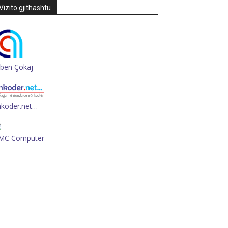
Vizito gjithashtu
rben Çokaj
hkoder.net…
MC Computer