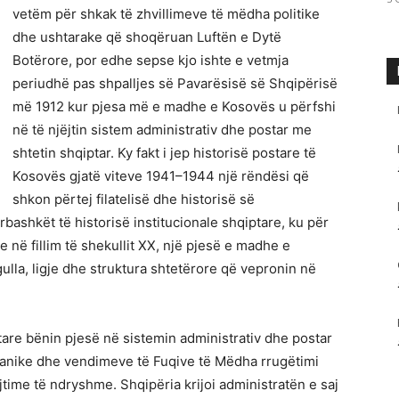
vetëm për shkak të zhvillimeve të mëdha politike
dhe ushtarake që shoqëruan Luftën e Dytë
Botërore, por edhe sepse kjo ishte e vetmja
periudhë pas shpalljes së Pavarësisë së Shqipërisë
më 1912 kur pjesa më e madhe e Kosovës u përfshi
në të njëjtin sistem administrativ dhe postar me
shtetin shqiptar. Ky fakt i jep historisë postare të
Kosovës gjatë viteve 1941–1944 një rëndësi që
shkon përtej filatelisë dhe historisë së
bashkët të historisë institucionale shqiptare, ku për
e në fillim të shekullit XX, një pjesë e madhe e
ulla, ligje dhe struktura shtetërore që vepronin në
iptare bënin pjesë në sistemin administrativ dhe postar
kanike dhe vendimeve të Fuqive të Mëdha rrugëtimi
jtime të ndryshme. Shqipëria krijoi administratën e saj