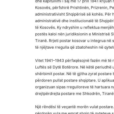
dhe kapitullimi i saj më 17 prill 1941 krijuan
Kosovës, përfshirë Prishtinën, Prizrenin, Pe
administrativisht Shqipërisë së kohës. Për her
administrativë dhe institucionalë të Shqipër
të Kosovës. Ky ndryshim u reflektua menjëhe
postës kaloi nën juridiksionin e Ministrisë
Tiranë. Rrjeti postar kosovar u integrua në s
të njëjtave rregulla që zbatoheshin në qytet
Vitet 1941–1943 përfaqësojnë fazën më të r
Luftës së Dytë Botërore. Në këtë periudhë u 
shërbimit postar. Në të gjitha zyrat postare t
përdoren pullat postare shqiptare. U apliku
organizuan sipas rregulloreve të hartuara ng
drejtpërdrejta postare me Shkodrën, Tiranën,
Një rëndësi të veçantë morën vulat postar
përdorën vula me emrat shqip të qyteteve si 