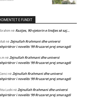
KOMENTET E FUNDIT
Razijes, 90-vjetorin e lindjes së saj…
Ibrahim
në
Zejnullah Rrahmani dhe universi
Mali
në
shpirtëror i novelës ‘99 Rruzaret prej smaragdi
Zejnullah Rrahmani dhe universi
k.m
në
shpirtëror i novelës ‘99 Rruzaret prej smaragdi
Zejnullah Rrahmani dhe universi
Genci
në
shpirtëror i novelës ‘99 Rruzaret prej smaragdi
Zejnullah Rrahmani dhe universi
Rita Lushi
në
shpirtëror i novelës ‘99 Rruzaret prej smaragdi