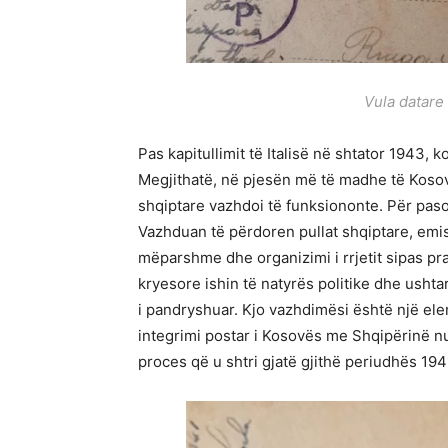
Vula datare 
Pas kapitullimit të Italisë në shtator 1943, 
Megjithatë, në pjesën më të madhe të Kosovë
shqiptare vazhdoi të funksiononte. Për pasoj
Vazhduan të përdoren pullat shqiptare, emis
mëparshme dhe organizimi i rrjetit sipas pr
kryesore ishin të natyrës politike dhe ushta
i pandryshuar. Kjo vazhdimësi është një el
integrimi postar i Kosovës me Shqipërinë n
proces që u shtri gjatë gjithë periudhës 19