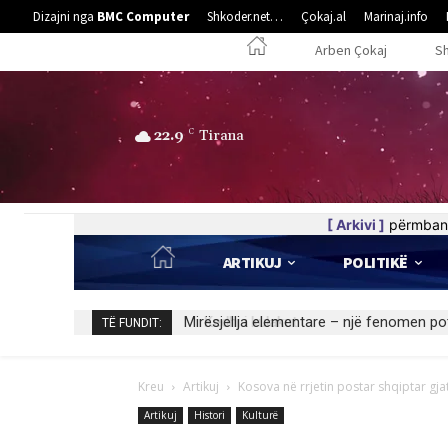
Dizajni nga
BMC Computer
Shkoder.net…
Çokaj.al
Marinaj.info
Arben Çokaj
S
22.9
C
Tirana
[ Arkivi ]
përmban 
ARTIKUJ
POLITIKË
Kedhi i kulakut
TË FUNDIT:
Kreu
Artikuj
Kosova në rrjetin postar shqiptar gja
Artikuj
Histori
Kulturë