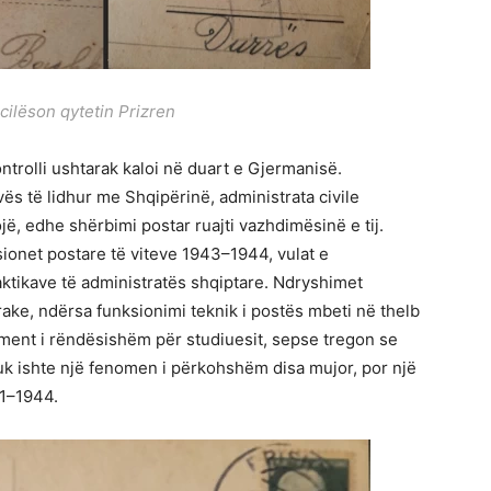
cilëson qytetin Prizren
kontrolli ushtarak kaloi në duart e Gjermanisë.
s të lidhur me Shqipërinë, administrata civile
ë, edhe shërbimi postar ruajti vazhdimësinë e tij.
ionet postare të viteve 1943–1944, vulat e
aktikave të administratës shqiptare. Ndryshimet
rake, ndërsa funksionimi teknik i postës mbeti në thelb
ement i rëndësishëm për studiuesit, sepse tregon se
uk ishte një fenomen i përkohshëm disa mujor, por një
41–1944.