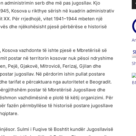
 administrimin serb dhe më pas jugosllav. Kjo
 1945, Kosova u rikthye sërish në kuadrin administrativ
lit XX. Për rrjedhojë, vitet 1941–1944 mbeten një
ovës dhe njëkohësisht pjesë përbërëse e historisë
A
9, Kosova vazhdonte të ishte pjesë e Mbretërisë së
imit postar në territorin kosovar nuk pësoi ndryshime
S
n, Pejë, Gjakovë, Mitrovicë, Ferizaj, Gjilan dhe
 postar jugosllav. Në përdorim ishin pullat postare
dhe tarifat e përcaktuara nga autoritetet e Beogradit.
B
 përgjithshëm postar të Mbretërisë Jugosllave dhe
ëshmon vazhdimësinë e plotë të këtij organizimi. Për
ër fazën përmbyllëse të historisë postare jugosllave
hqiptare.
rënjësor. Sulmi i Fuqive të Boshtit kundër Jugosllavisë