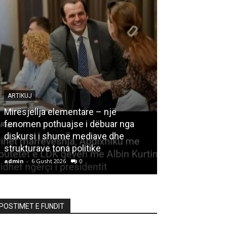
ARTIKUJ
Mirësjellja elementare – një
fenomen pothuajse i dëbuar nga
LETËRSI
diskursi i shumë mediave dhe
strukturave tona politike
Kedhi i kulakut
admin
-
6 Gusht 2026
0
admin
-
6 Gusht 20
POSTIMET E FUNDIT