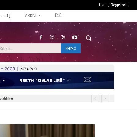
Hyrje / Regjistrohu
torët ]
ARKIVI
Kërko
Kërko...
 – 2009 ]
(
në html
)
Ë
RRETH “FJALA E LIRË”