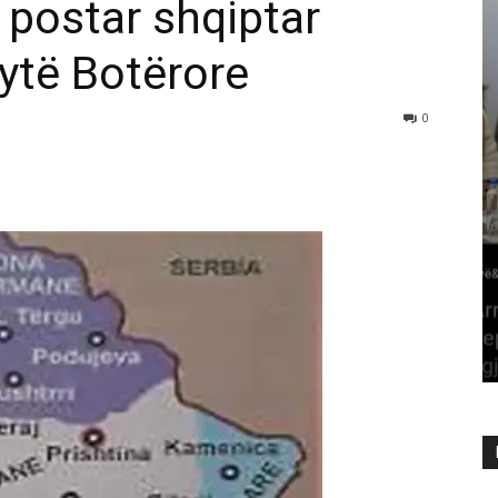
 postar shqiptar
Dytë Botërore
0