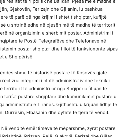
 një realitet të ri politik në Ballkan. Pjesa më e madhe e
jën, Gjakovën, Ferizajn dhe Gjilanin, iu bashkua
ë të parë që nga krijimi i shtetit shqiptar, kufijtë
isë u shtrinë edhe në pjesën më të madhe të territorit
rë në organizimin e shërbimit postar. Administrimi i
 Shqiptare të Postë-Telegrafëve dhe Telefonave në
istemin postar shqiptar dhe filloi të funksiononte sipas
et e Shqipërisë.
ëndësishme të historisë postare të Kosovës gjatë
realizua integrimi i plotë administrativ dhe teknik i
ë territorit të administruar nga Shqipëria filluan të
an tarifat postare shqiptare dhe komunikimet postare u
a administrata e Tiranës. Gjithashtu u krijuan lidhje të
 Durrësin, Elbasanin dhe qytete të tjera të vendit.
e. Në vend të emërtimeve të mëparshme, zyrat postare
Prishtinë, Prizren, Pejë, Gjakovë, Ferizaj dhe Gjilan.