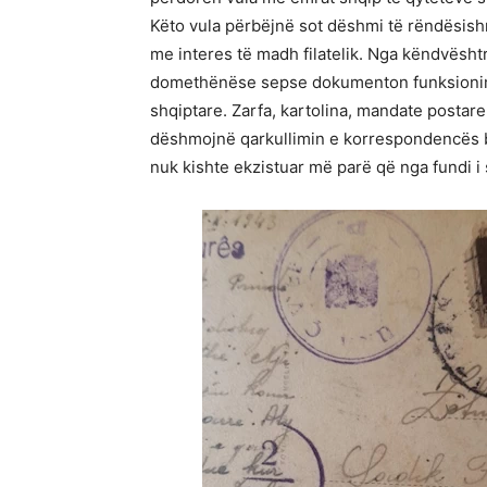
Këto vula përbëjnë sot dëshmi të rëndësish
me interes të madh filatelik. Nga këndvështr
domethënëse sepse dokumenton funksionimi
shqiptare. Zarfa, kartolina, mandate postar
dëshmojnë qarkullimin e korrespondencës bre
nuk kishte ekzistuar më parë që nga fundi i