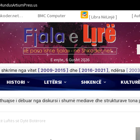
MundusArtiumPress.us
hkoder.net…
BMC Computer
[ Au
[ Libra NëLinjë ]
E enjte, 6 Gusht 2026
shkrime nga vitet
[ 2009-2015 ]
dhe
[ 2016-2021 ]
, ndërsa
[ 2003
HISTORI
LETËRSI
SHKENCË
KULTUR
të Luftës së Dytë Botërore