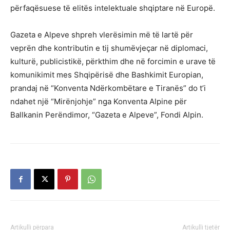
përfaqësuese të elitës intelektuale shqiptare në Europë.
Gazeta e Alpeve shpreh vlerësimin më të lartë për
veprën dhe kontributin e tij shumëvjeçar në diplomaci,
kulturë, publicistikë, përkthim dhe në forcimin e urave të
komunikimit mes Shqipërisë dhe Bashkimit Europian,
prandaj në “Konventa Ndërkombëtare e Tiranës” do t’i
ndahet një “Mirënjohje” nga Konventa Alpine për
Ballkanin Perëndimor, “Gazeta e Alpeve”, Fondi Alpin.
Artikulli përpara
Artikulli tjetër