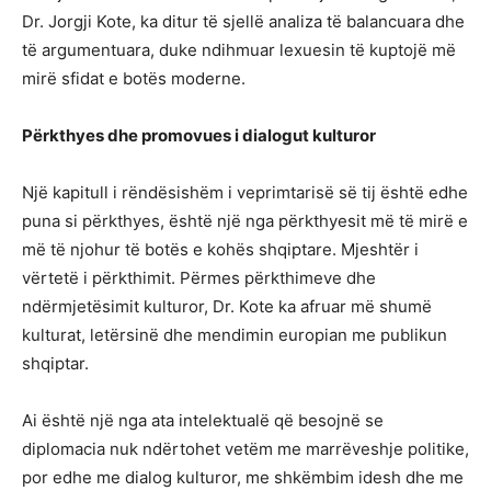
Dr. Jorgji Kote, ka ditur të sjellë analiza të balancuara dhe
të argumentuara, duke ndihmuar lexuesin të kuptojë më
mirë sfidat e botës moderne.
Përkthyes dhe promovues i dialogut kulturor
Një kapitull i rëndësishëm i veprimtarisë së tij është edhe
puna si përkthyes, është një nga përkthyesit më të mirë e
më të njohur të botës e kohës shqiptare. Mjeshtër i
vërtetë i përkthimit. Përmes përkthimeve dhe
ndërmjetësimit kulturor, Dr. Kote ka afruar më shumë
kulturat, letërsinë dhe mendimin europian me publikun
shqiptar.
Ai është një nga ata intelektualë që besojnë se
diplomacia nuk ndërtohet vetëm me marrëveshje politike,
por edhe me dialog kulturor, me shkëmbim idesh dhe me