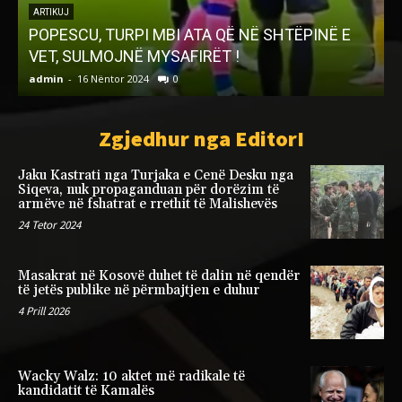
ARTIKUJ
POPESCU, TURPI MBI ATA QË NË SHTËPINË E
VET, SULMOJNË MYSAFIRËT !
admin
-
16 Nëntor 2024
0
a
Zgjedhur nga EditorI
Jaku Kastrati nga Turjaka e Cenë Desku nga
Siqeva, nuk propaganduan për dorëzim të
armëve në fshatrat e rrethit të Malishevës
24 Tetor 2024
Masakrat në Kosovë duhet të dalin në qendër
të jetës publike në përmbajtjen e duhur
4 Prill 2026
Wacky Walz: 10 aktet më radikale të
kandidatit të Kamalës