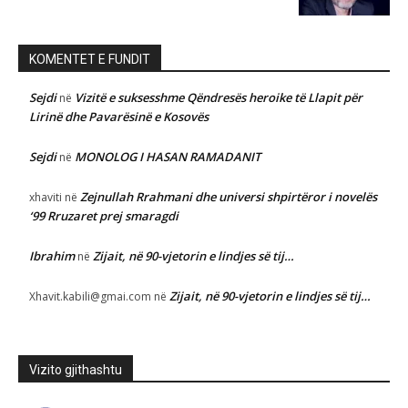
KOMENTET E FUNDIT
Sejdi
Vizitë e suksesshme Qëndresës heroike të Llapit për
në
Lirinë dhe Pavarësinë e Kosovës
Sejdi
MONOLOG I HASAN RAMADANIT
në
Zejnullah Rrahmani dhe universi shpirtëror i novelës
xhaviti
në
‘99 Rruzaret prej smaragdi
Ibrahim
Zijait, në 90-vjetorin e lindjes së tij…
në
Zijait, në 90-vjetorin e lindjes së tij…
Xhavit.kabili@gmai.com
në
Vizito gjithashtu