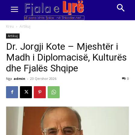
Kreu
Artikuj
Artikuj
Dr. Jorgji Kote – Mjeshtër i
Madh i Diplomacisë, Kulturës
dhe Fjalës Shqipe
Nga
admin
-
23 Qershor 2026
0