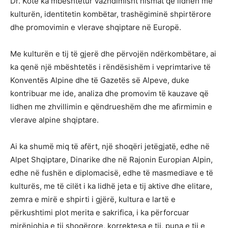
Dr. Kote ka mbështetur vazhdimisht nismat që lidhen me
kulturën, identitetin kombëtar, trashëgiminë shpirtërore
dhe promovimin e vlerave shqiptare në Europë.
Me kulturën e tij të gjerë dhe përvojën ndërkombëtare, ai
ka qenë një mbështetës i rëndësishëm i veprimtarive të
Konventës Alpine dhe të Gazetës së Alpeve, duke
kontribuar me ide, analiza dhe promovim të kauzave që
lidhen me zhvillimin e qëndrueshëm dhe me afirmimin e
vlerave alpine shqiptare.
Ai ka shumë miq të afërt, një shoqëri jetëgjatë, edhe në
Alpet Shqiptare, Dinarike dhe në Rajonin Europian Alpin,
edhe në fushën e diplomacisë, edhe të masmediave e të
kulturës, me të cilët i ka lidhë jeta e tij aktive dhe elitare,
zemra e mirë e shpirti i gjërë, kultura e lartë e
përkushtimi plot merita e sakrifica, i ka përforcuar
mirënjohja e tij shoqërore, korrektesa e tij, puna e tij e