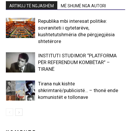
ARTIKUJ TË NGJASHËM
MË SHUMË NGA AUTORI
Republika mbi interesat politike:
sovraniteti i qytetarëve,
kushtetutshmëria dhe përgjegjësia
shtetërore
INSTITUTI STUDIMOR “PLATFORMA
PËR REFERENDUM KOMBËTAR” –
TIRANË
Tirana nuk kishte
shkrimtarë/publicistë… – thonë ende
komunistët e tollonave