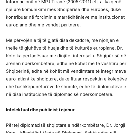
Informacionit në MPJ Tiranë (2005-2011) etj. ai ka qenë
një urë komunikimi mes Shqipërisë dhe Europës, duke
kontribuar në forcimin e marrëdhënieve me institucionet
europiane dhe me vendet partnere.
Me përvojën e tij të gjatë disa dekadore, me njohjen e
thellë të gjuhëve të huaja dhe të kulturës europiane, Dr.
Kote ka përfaqësuar me dinjitet interesat e Shqipërisë në
arenën ndërkombëtare, edhe në kohët më të vështira për
Shqipërinë, edhe në kohët më vendimtare të integrimeve
euro-atlantike shqiptare, duke fituar respektin e kolegëve
dhe bashkëpunëtorëve të shumtë, edhe të diplomatëve e
në disa institucione të diplomacisë ndërkombëtare.
Intelektual dhe publicist i njohur
Përtej diplomacisë shqiptare e ndërkombëtare, Dr. Jorgji
Kote – Mjeshtër i Madh në Diplomaci, është edhe një