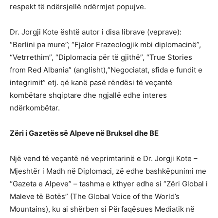
respekt të ndërsjellë ndërmjet popujve.
Dr. Jorgji Kote është autor i disa librave (veprave):
“Berlini pa mure”; “Fjalor Frazeologjik mbi diplomacinë”,
“Vetrrethim”, “Diplomacia për të gjithë”, “True Stories
from Red Albania” (anglisht),“Negociatat, sfida e fundit e
integrimit” etj. që kanë pasë rëndësi të veçantë
kombëtare shqiptare dhe ngjallë edhe interes
ndërkombëtar.
Zëri i Gazetës së Alpeve në Bruksel dhe BE
Një vend të veçantë në veprimtarinë e Dr. Jorgji Kote –
Mjeshtër i Madh në Diplomaci, zë edhe bashkëpunimi me
“Gazeta e Alpeve” – tashma e kthyer edhe si “Zëri Global i
Maleve të Botës” (The Global Voice of the World’s
Mountains), ku ai shërben si Përfaqësues Mediatik në