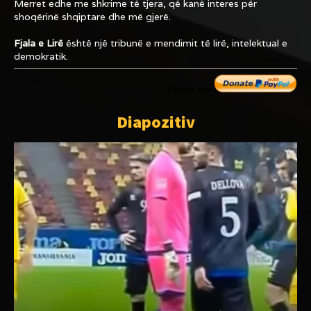
Merret edhe me shkrime të tjera, që kanë interes për
shoqërinë shqiptare dhe më gjerë.
Fjala e Lirë
është një tribunë e mendimit të lirë, intelektual e
demokratik.
Dhuro me
Diapozitiv