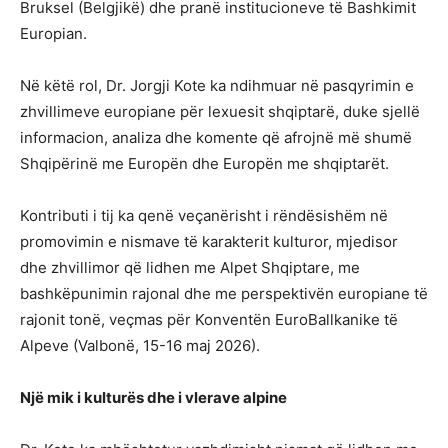
Bruksel (Belgjikë) dhe pranë institucioneve të Bashkimit
Europian.
Në këtë rol, Dr. Jorgji Kote ka ndihmuar në pasqyrimin e
zhvillimeve europiane për lexuesit shqiptarë, duke sjellë
informacion, analiza dhe komente që afrojnë më shumë
Shqipërinë me Europën dhe Europën me shqiptarët.
Kontributi i tij ka qenë veçanërisht i rëndësishëm në
promovimin e nismave të karakterit kulturor, mjedisor
dhe zhvillimor që lidhen me Alpet Shqiptare, me
bashkëpunimin rajonal dhe me perspektivën europiane të
rajonit tonë, veçmas për Konventën EuroBallkanike të
Alpeve (Valbonë, 15-16 maj 2026).
Një mik i kulturës dhe i vlerave alpine