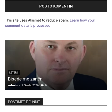
This site uses Akismet to reduce spam.
Learn how your
comment data is processed.
LETËRSI
Bisedë me zanën
admin
-
7 Gusht 2026
0
a
POSTIMET E FUNDIT