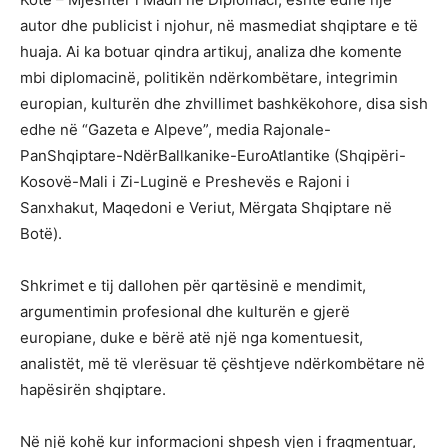
autor dhe publicist i njohur, në masmediat shqiptare e të
huaja. Ai ka botuar qindra artikuj, analiza dhe komente
mbi diplomacinë, politikën ndërkombëtare, integrimin
europian, kulturën dhe zhvillimet bashkëkohore, disa sish
edhe në “Gazeta e Alpeve”, media Rajonale-
PanShqiptare-NdërBallkanike-EuroAtlantike (Shqipëri-
Kosovë-Mali i Zi-Luginë e Preshevës e Rajoni i
Sanxhakut, Maqedoni e Veriut, Mërgata Shqiptare në
Botë).
Shkrimet e tij dallohen për qartësinë e mendimit,
argumentimin profesional dhe kulturën e gjerë
europiane, duke e bërë atë një nga komentuesit,
analistët, më të vlerësuar të çështjeve ndërkombëtare në
hapësirën shqiptare.
Në një kohë kur informacioni shpesh vjen i fragmentuar,