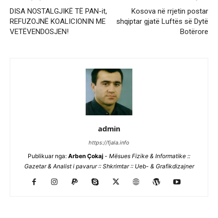
DISA NOSTALGJIKË TË PAN-it,
Kosova në rrjetin postar
REFUZOJNË KOALICIONIN ME
shqiptar gjatë Luftës së Dytë
VETËVENDOSJEN!
Botërore
admin
https://fjala.info
Publikuar nga:
Arben Çokaj
-
Mësues Fizike & Informatike ::
Gazetar & Analist i pavarur :: Shkrimtar :: Ueb- & Grafikdizajner