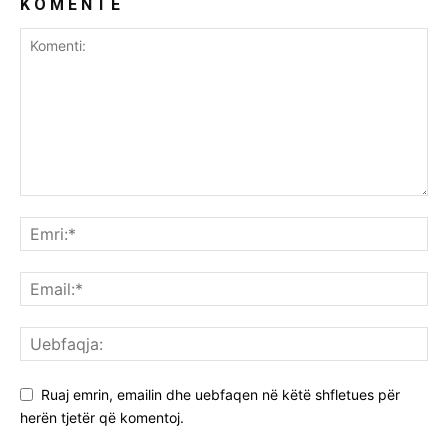
K O M E N T E
Ruaj emrin, emailin dhe uebfaqen në këtë shfletues për
herën tjetër që komentoj.